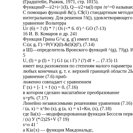
(Градштейн, Рыжик, 1971, стр. 1015).
ФункцииP—i/2+i<}(I), Q—i/2+ta(l) при /п^=0 называ
С помощью функций &(\), С$(1) стандартным методом
интегральному. Для решения ?/i(|), удовлетворяющег
уравнение Вольтерра
Uг (6) = ? (I) * ? | Oi (<* 6. б') ^ GO (7-13)
16 И. В. Комаров и др. 241
Функция Грина G^a; g, g') имеет вид
С:(а; g, Г) =P(V)Q(l)-&(l)Q(l'), (7.14)
а Ш]—определитель Вронского функций ^(g), ??(g). 
5
U, (I) = р (I) + ? j G1 (a; i Г) ? (?) df + ... (7.15) 11
имеет вид разложения по степеням малого параметра 
любых конечных g, т. е. верхней границей области 2Ь
уравнение (7.6) приб-
лиженно совпадает с уравнением
Г (х) + [- 1 + f (х) = 0, (7.16)
в котором сделано масштабное преобразование
х=р%. (7.17)
Линейно независимыми решениями уравнения (7.16)
/ (а, х) = x^ho (х), g (а, х) = х1»Ки, (х), (7.18)
где Iia(x) —модифицированная функция Бесселя перв
/ (х) У (*/2)2S+V (7 19)
s=o 41 '
а Kia{x) — функция Макдональдс,