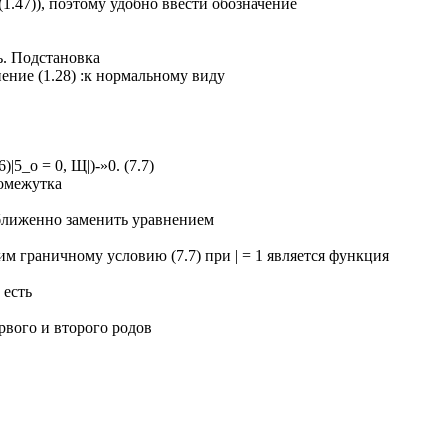
1.47)), поэтому удобно ввести обозначение
ь. Подстановка
внение (1.28) :к нормальному виду
5_о = 0, Щ|)-»0. (7.7)
ромежутка
иближенно заменить уравнением
 граничному условию (7.7) при | = 1 является функция
 есть
ервого и второго родов