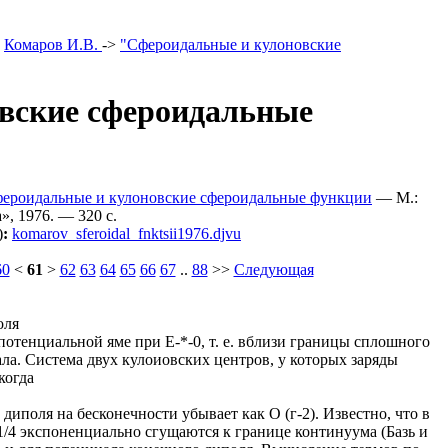
>
Комаров И.В.
->
"Сфероидальные и кулоновские
вские сфероидальные
фероидальные и кулоновские сфероидальные функции
— М.:
», 1976. — 320 c.
)
:
komarov_sferoidal_fnktsii1976.djvu
60
<
61
>
62
63
64
65
66
67
..
88
>>
Следующая
оля
 потенциальной яме при Е-*-0, т. е. вблизи границы сплошного
ла. Система двух кулоиовских центров, у которых заряды
когда
иполя на бесконечности убывает как О (г-2). Известно, что в
/4 экспоненциально сгущаются к границе континуума (Базь и