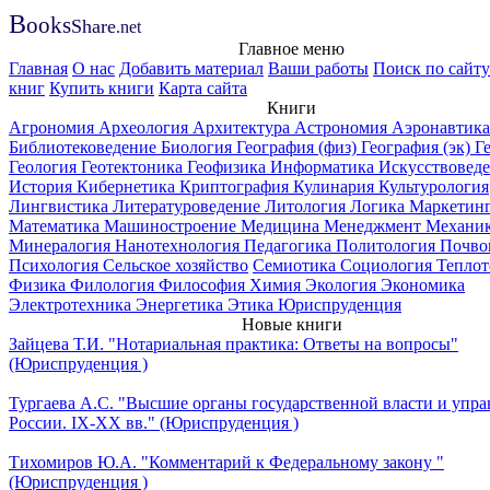
B
ooks
Share
.net
Главное меню
Главная
О нас
Добавить материал
Ваши работы
Поиск по сайту
книг
Купить книги
Карта сайта
Книги
Агрономия
Археология
Архитектура
Астрономия
Аэронавтика
Библиотековедение
Биология
География (физ)
География (эк)
Г
Геология
Геотектоника
Геофизика
Информатика
Искусствовед
История
Кибернетика
Криптография
Кулинария
Культурология
Лингвистика
Литературоведение
Литология
Логика
Маркетин
Математика
Машиностроение
Медицина
Менеджмент
Механи
Минералогия
Нанотехнология
Педагогика
Политология
Почво
Психология
Сельское хозяйство
Семиотика
Социология
Теплот
Физика
Филология
Философия
Химия
Экология
Экономика
Электротехника
Энергетика
Этика
Юриспруденция
Новые книги
Зайцева Т.И. "Нотариальная практика: Ответы на вопросы"
(Юриспруденция )
Тургаева А.С. "Высшие органы государственной власти и упра
России. IХ-ХХ вв." (Юриспруденция )
Тихомиров Ю.А. "Комментарий к Федеральному закону "
(Юриспруденция )