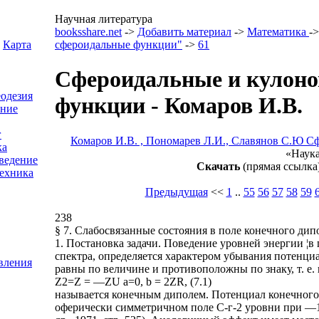
Научная литература
booksshare.net
->
Добавить материал
->
Математика
-
Карта
сфероидальные функции"
->
61
Сфероидальные и кулоно
еодезия
функции - Комаров И.В.
ение
г
Комаров И.В. , Пономарев Л.И., Славянов С.Ю С
ка
«Наука
ведение
Скачать
(прямая ссылка
ехника
Предыдущая
<<
1
..
55
56
57
58
59
238
§ 7. Слабосвязанные состояния в поле конечного дип
1. Постановка задачи. Поведение уровней энергии ¦в
спектра, определяется характером убывания потенциа
вления
равны по величине и противоположны по знаку, т. е. 
Z2=Z = —ZU а=0, b = 2ZR, (7.1)
называется конечным диполем. Потенциал конечного д
оферически симметричном поле С-г-2 уровни при —1