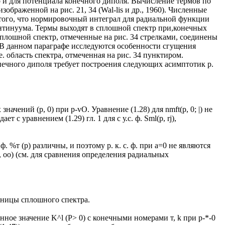
то и для потенциала конечного диполя. Вычисление термов по
ображенной на рис. 21, 34 (Wal-lis и др., 1960). Численные
а того, что нормировочный интеграл для радиальной функции
онтинуума. Термы выходят в сплошной спектр при,конечных
плошной спектр, отмеченные на рис. 34 стрелками, соединены
). В данном параграфе исследуются особенности сгущения
е. область спектра, отмеченная на рис. 34 пунктиром.
нечного диполя требует построения следующих асимптотик р.
значений (р, 0) при р-vO. Уравнение (1.28) для nmft(p, 0; |) не
т с уравнением (1.29) гл. 1 для с у.с. ф. Sml(p, rj),
с. ф. %т (р) различны, и поэтому р. к. с. ф. при а=0 не являются
1, оо) (см. для сравнения определения радиальных
аницы сплошного спектра.
енное значение K^l (Р> 0) с конечными номерами т, k при р-*-0