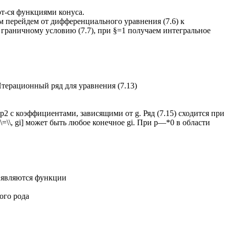
ют-ся функциями конуса.
 перейдем от дифференциального уравнения (7.6) к
о граничному условию (7.7), при §=1 получаем интегральное
Итерационный ряд для уравнения (7.13)
р2 с коэффициентами, зависящими от g. Ряд (7.15) сходится при
\=\\, gi] может быть любое конечное gi. При р—*0 в области
 являются функции
ого рода