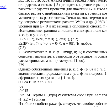
др., 1971, стр. 525). Аналогичный эффект имеет мес
стандартным схемам § 3 приводит к картине термов, из
сти"
расчеты не удается провести для значений Е-+0 из-з
быстро растет с приближением энергии к границе к
межцентровых расстояниях. Точки выхода термов в о
пунктиром с результатами расчета Wallis и др. (1960
уровней при Е-+0 и их выхода в оплошной спектр, т. 
Исследование границы сплошного спектра в поле ко
к. с. ф. и у. к. с. ф.:
IU(p, 0; ?), Р-*0, т = 0(1), ?=0(1), (7.2)
ЕтДР> Ь; г)), р->0, т = 0{\), q = 0(l), Ъ -любое.
(7.3)
2. Асимптотика р. к. с. ф. Tlmh(p, 0; %) и собственных 
содержит параметра а, зависящего от зарядов, и совпадае
рассматриваемым на промежутке [1, оо).
239
Однако собственные значения р. к. с. ф. (р, 0) и с. у. 
аналитическим продолжением с. у. с. ф. на полуось [
сфероидальных функций § 1 гл. I).
О Ьоа В IB Z't SZ 40
-от
-0,015
Рис. 34. Термы Е {kqm}W системы ZieZ2 при Zt = гр
-1, Z2 = l вблизи
Из общих свойств р.к.с. ф. следует, что любое собств