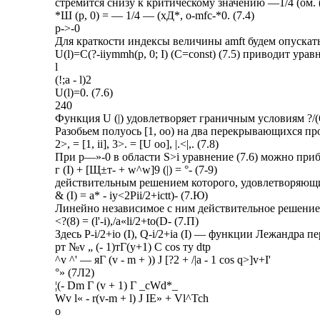
стремится снизу к критическому значению —1/4 (ом. (
*Ш (р, 0) = — 1/4 — (хД*, o-mfc-*0. (7.4)
р->-0
Для краткости индексы величины amft будем опускат
U(l)=C(?-iiymmh(p, 0; I) (C=const) (7.5) приводит ура
l
(!;а - l)2
U(l)=0. (7.6)
240
Функция U (|) удовлетворяет граничным условиям ?/(6)|
Разобьем полуось [1, оо) на два перекрывающихся п
2>, = [1, ii], 3>. = [U оо], |.<|,. (7.8)
При р—»-0 в области S>i уравнение (7.6) можно пр
г (I) + [Щ±т- + w^w]9 (|) = °- (7-9)
действительным решением которого, удовлетворяющим
& (I) = а* - iy<2Pii/2+ictt)- (7.Ю)
Линейно независимое с ним действительное решение
<?(8) = (l'-i),/a«li/2+to(D- (7.П)
Здесь P-i/2+io (I), Q-i/2+ia (I) — функции Лежандра п
рт №v „ (- 1)тГ(у+1) С cos ту dtp
^v ^' — яГ (v - m + )) J [?2 + /|а - 1 cos q>]v+I'
°» (7Л2)
¦(- Dm Г (v + 1) Г _cWd*_
Wv l« - r(v-m + l) J IE» + Vl^Tch
о