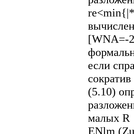
re<min{|*
вычисле
[WNA=-2Z
формально
если спра
сократив 
(5.10) о
разложен
малых R
ENlm (Zu