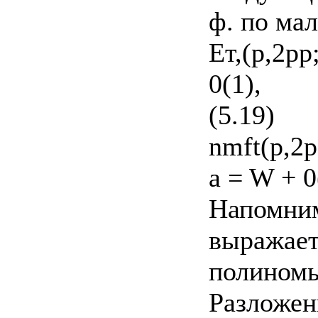
ф. по ма
Ет,(р,2рр;
0(1),
(5.19)
nmft(p,2pa
a = W + 0
Напомним,
выражает
полиномы
Разложени