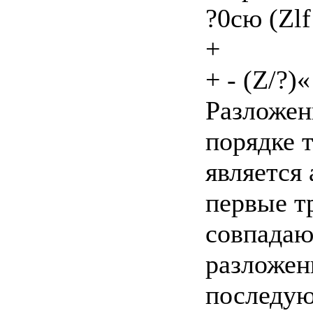
?0сю (Zlf 
+
+ - (Z/?)«
Разложен
порядке 
является
первые т
совпадаю
разложен
последую