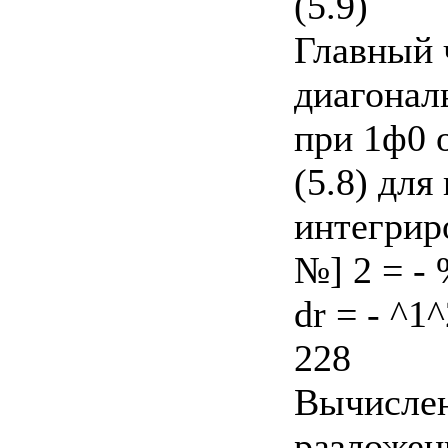
(5.9)
Главный 
диагонал
при 1ф0 
(5.8) для 
интегриро
№] 2 = - %
dr = - ^1^
228
Вычислен
разложени