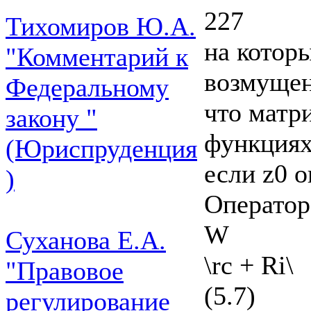
227
Тихомиров Ю.А.
на котор
"Комментарий к
возмущен
Федеральному
что матр
закону "
функциях
(Юриспруденция
если z0 о
)
Оператор
W
Суханова Е.А.
\rc + Ri\
"Правовое
(5.7)
регулирование