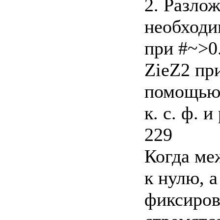
2. Разложе
необходи
при #~>0
ZieZ2 пр
помощью 
к. с. ф. и 
229
Когда ме
к нулю, 
фиксиров