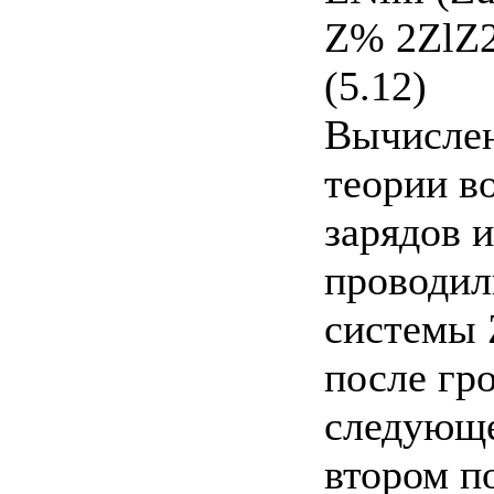
Z% 2ZlZ2[l
(5.12)
Вычислен
теории в
зарядов 
проводил
системы 
после гр
следующе
втором п