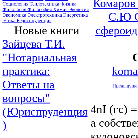
Комаров 
Социология
Теплотехника
Физика
Филология
Философия
Химия
Экология
С.Ю С
Экономика
Электротехника
Энергетика
Этика
Юриспруденция
сфероид
Новые книги
Зайцева Т.И.
"Нотариальная
komar
практика:
Ответы на
Предыдуща
вопросы"
4nI (гс) 
(Юриспруденция
а собств
)
кулоновс