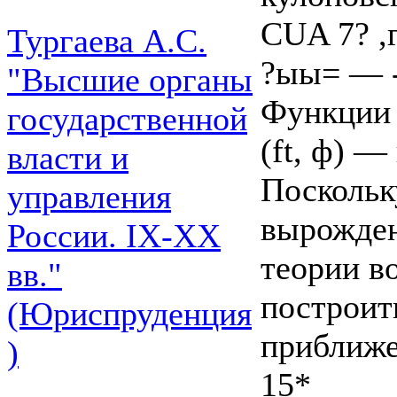
CUA 7? ,
Тургаева А.С.
?ыы= — -g
"Высшие органы
Функции 
государственной
(ft, ф) 
власти и
Поскольк
управления
вырожден
России. IХ-ХХ
теории в
вв."
построит
(Юриспруденция
приближе
)
15*