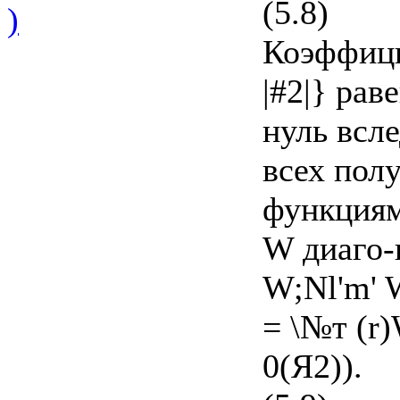
(5.8)
)
Коэффици
|#2|} ра
нуль всле
всех пол
функциям
W диаго-н
W;Nl'm'
= \№т (r
0(Я2)).