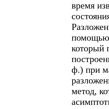
время из
состояни
Разложен
помощью 
который п
построени
ф.) при м
разложен
метод, к
асимптоти