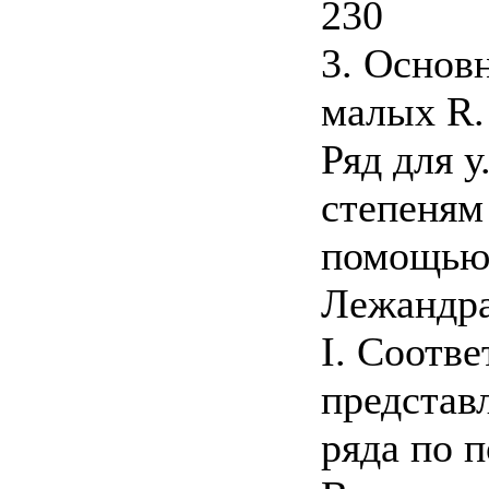
230
3. Основ
малых R.
Ряд для у.
степеням
помощью 
Лежандра
I. Соотве
представ
ряда по 