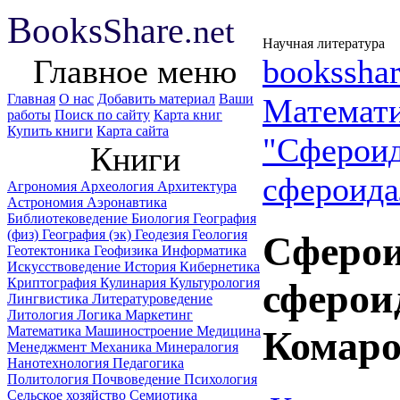
B
ooks
Share
.net
Научная литература
Главное меню
booksshar
Главная
О нас
Добавить материал
Ваши
Математ
работы
Поиск по сайту
Карта книг
Купить книги
Карта сайта
"Сфероид
Книги
сфероида
Агрономия
Археология
Архитектура
Астрономия
Аэронавтика
Библиотековедение
Биология
География
(физ)
География (эк)
Геодезия
Геология
Сферои
Геотектоника
Геофизика
Информатика
Искусствоведение
История
Кибернетика
Криптография
Кулинария
Культурология
сферои
Лингвистика
Литературоведение
Литология
Логика
Маркетинг
Математика
Машиностроение
Медицина
Комаро
Менеджмент
Механика
Минералогия
Нанотехнология
Педагогика
Политология
Почвоведение
Психология
Сельское хозяйство
Семиотика