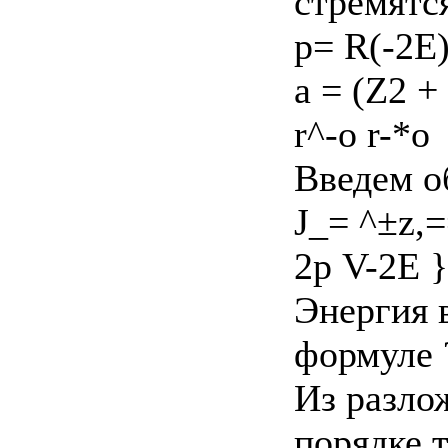
стремятс
р= R(-2E)
a = (Z2 +
r^-o r-*o
Введем о
J_= ^±z,=
2р V-2E 
Энергия 
формуле ?
Из разлож
порядке 