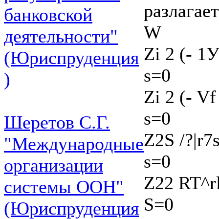
разлагае
банковской
W
деятельности"
Zi 2 (- 1У
(Юриспруденция
s=0
)
Zi 2 (- Vf
s=0
Шеретов С.Г.
Z2S /?|r7
"Международные
s=0
организации
Z22 RT^rl
системы ООН"
S=0
(Юриспруденция