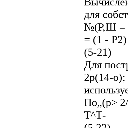
Вычисле
для собс
№(Р,Ш =
= (1 - Р2
(5-21)
Для пост
2р(14-о);
использу
По„(р> 2/7
Т^Т-
(5.22)