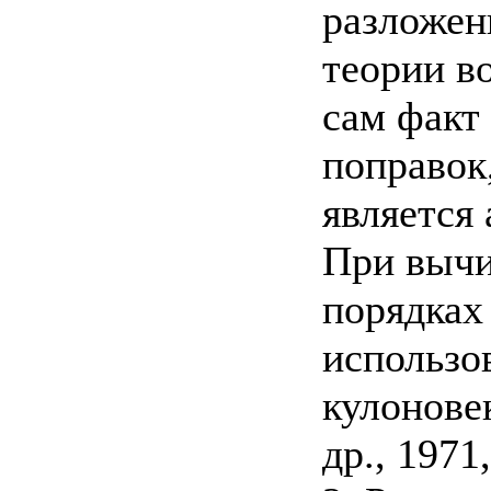
разложен
теории в
сам факт
поправок
является
При вычи
порядках
использо
кулоновек
др., 1971,