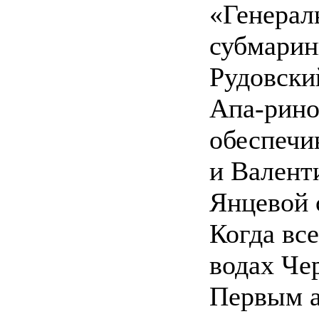
«Генерал
субмари
Рудовский
Апа-рино
обеспечи
и Валент
Янцевой 
Когда вс
водах Че
Первым а