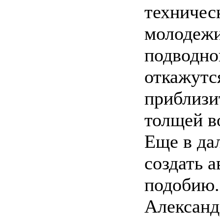
техниче
молодеж
подводно
откажутс
приблизи
толщей в
Еще в да
создать а
подобию.
Александ