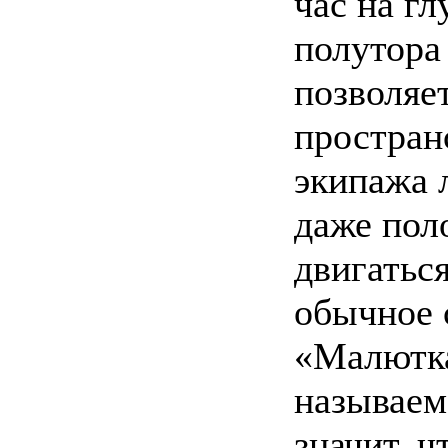
час на гл
полутора
позволяет
простран
экипажа 
даже пол
двигатьс
обычное 
«Малютка
называем
значит, 