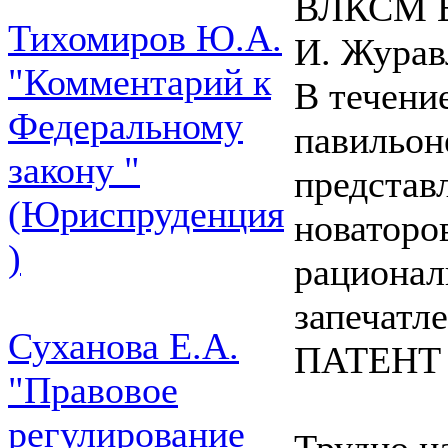
ВЛКСМ Б.
Тихомиров Ю.А.
И. Журав
"Комментарий к
В течени
Федеральному
павильон
закону "
представ
(Юриспруденция
новаторо
)
рационал
запечатл
Суханова Е.А.
ПАТЕНТ
"Правовое
регулирование
Трудно на