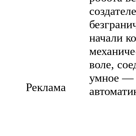
создател
безгранич
начали ко
механиче
воле, со
умное — 
Реклама
автомати