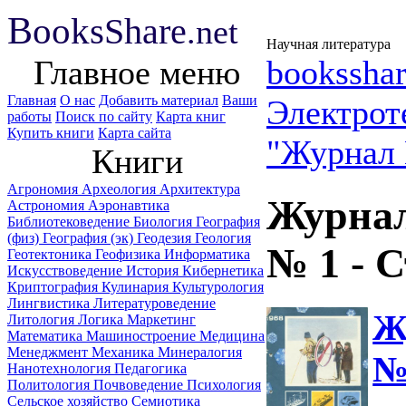
B
ooks
Share
.net
Научная литература
Главное меню
booksshar
Главная
О нас
Добавить материал
Ваши
Электрот
работы
Поиск по сайту
Карта книг
Купить книги
Карта сайта
"Журнал 
Книги
Агрономия
Археология
Архитектура
Журнал
Астрономия
Аэронавтика
Библиотековедение
Биология
География
(физ)
География (эк)
Геодезия
Геология
№ 1 - 
Геотектоника
Геофизика
Информатика
Искусствоведение
История
Кибернетика
Криптография
Кулинария
Культурология
Лингвистика
Литературоведение
Ж
Литология
Логика
Маркетинг
Математика
Машиностроение
Медицина
Менеджмент
Механика
Минералогия
№
Нанотехнология
Педагогика
Политология
Почвоведение
Психология
Сельское хозяйство
Семиотика