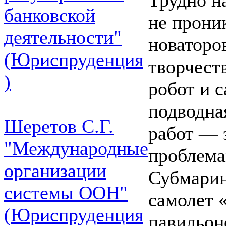
банковской
не прони
деятельности"
новаторо
(Юриспруденция
творчест
)
робот и с
подводна
Шеретов С.Г.
работ — 
"Международные
проблема
организации
Субмарин
системы ООН"
самолет 
(Юриспруденция
павильон