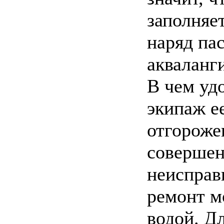
заполняе
наряд па
акваланги
В чем уд
экипаж ее
отгороже
совершен
неисправ
ремонт м
водой. Д