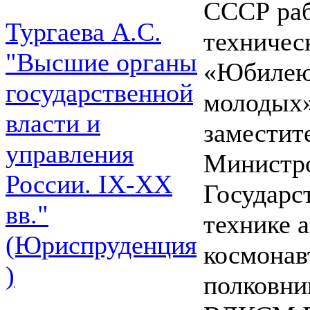
СССР раб
Тургаева А.С.
техничес
"Высшие органы
«Юбилею 
государственной
молодых»
власти и
заместит
управления
Министро
России. IХ-ХХ
Государс
вв."
технике 
(Юриспруденция
космонав
)
полковни