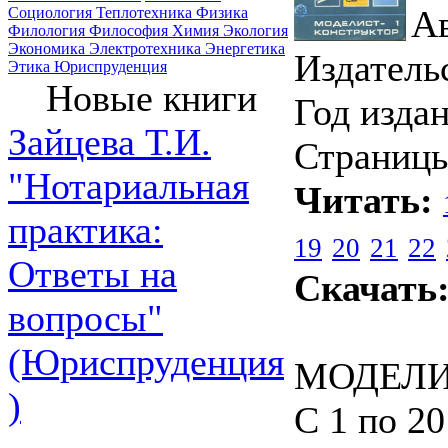
Ав
Социология
Теплотехника
Физика
Филология
Философия
Химия
Экология
Экономика
Электротехника
Энергетика
Издатель
Этика
Юриспруденция
Новые книги
Год издан
Зайцева Т.И.
Страницы
"Нотариальная
Читать:
практика:
19
20
21
22
Ответы на
Скачать
вопросы"
(Юриспруденция
МОДЕЛИ
)
С 1 по 2