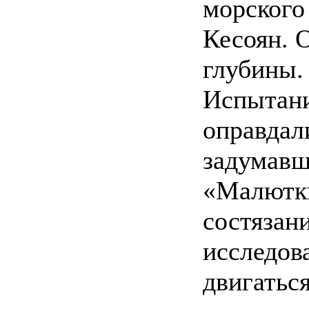
морского
Кесоян. 
глубины.
Испытани
оправдал
задумавш
«Малютки
состязани
исследов
двигатьс