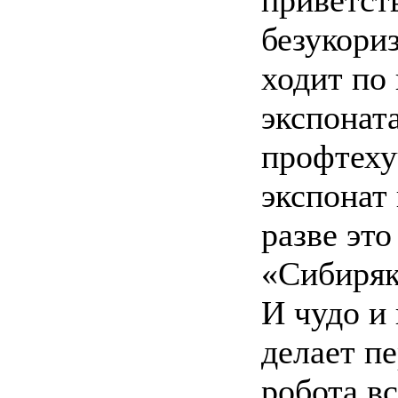
безукори
ходит по 
экспонат
профтеху
экспонат
разве эт
«Сибиряк
И чудо и
делает п
робота в