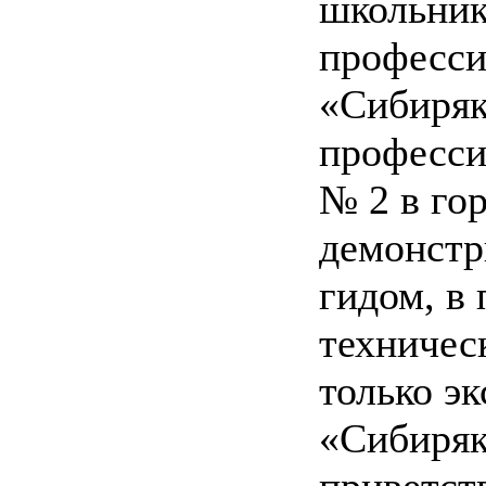
школьник
професси
«Сибиряк
професси
№ 2 в го
демонстр
гидом, в
техничес
только э
«Сибиряк
приветств