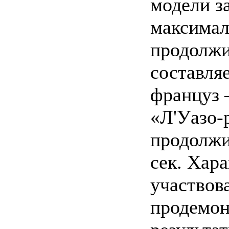
модели з
максимал
продолжи
составляе
француз 
«Л'Уазо-
продолжи
сек. Хара
участвов
продемон