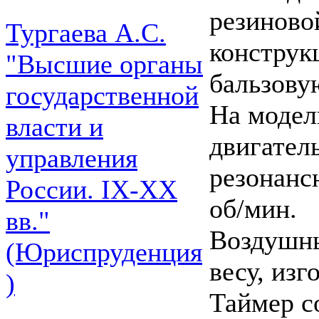
резиново
Тургаева А.С.
конструк
"Высшие органы
бальзову
государственной
На модел
власти и
двигател
управления
резонанс
России. IХ-ХХ
об/мин.
вв."
Воздушны
(Юриспруденция
весу, изг
)
Таймер с