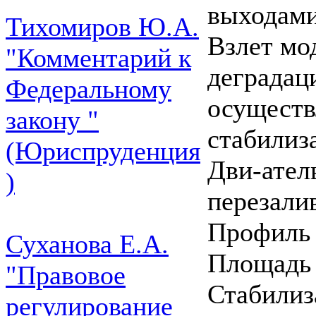
выходами
Тихомиров Ю.А.
Взлет мо
"Комментарий к
деградац
Федеральному
осуществ
закону "
стабилиза
(Юриспруденция
Дви-ател
)
перезалив
Профиль 
Суханова Е.А.
Площадь 
"Правовое
Стабилиз
регулирование