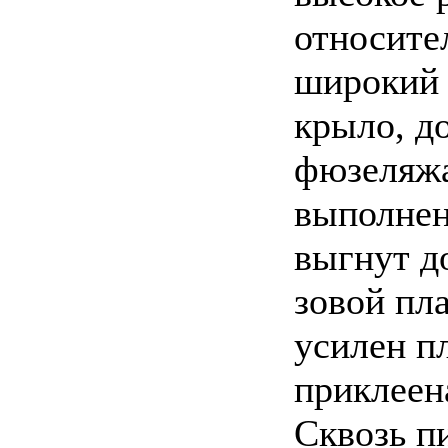
относите
широкий 
крыло, д
фюзеляжа
выполнен
выгнут д
зовой пл
усилен п
приклеен
Сквозь п