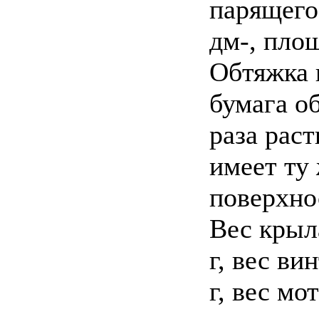
парящего
дм-, пло
Обтяжка 
бумага о
раза рас
имеет ту 
поверхно
Вес крыл
г, вес ви
г, вес м