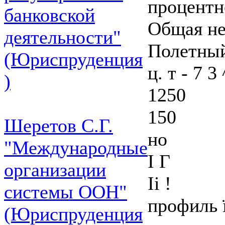
процентн
банковской
Общая не
деятельности"
Полетный
(Юриспруденция
ц. т - 7 3 
)
1250
150
Шеретов С.Г.
но
"Международные
І Г
организации
Ii !
системы ООН"
профиль ї
(Юриспруденция