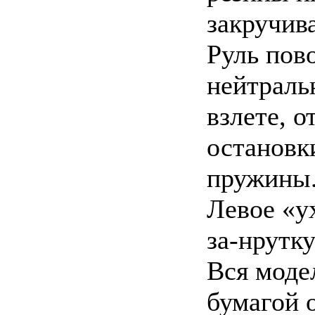
закручива
Руль пов
нейтраль
взлете, о
остановк
пружины
Левое «у
за-нрутку
Вся моде
бумагой 