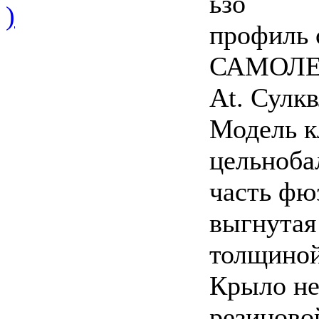
ьзо
)
профиль 
САМОЛЕТ
At. Сулк
Модель к
цельноба
часть фю
выгнутая
толщиной
Крыло не
резиново