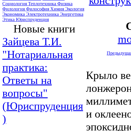
констру
Социология
Теплотехника
Физика
Филология
Философия
Химия
Экология
Экономика
Электротехника
Энергетика
Этика
Юриспруденция
Новые книги
mo
Зайцева Т.И.
"Нотариальная
Предыдуща
практика:
Крыло вес
Ответы на
лонжерон
вопросы"
миллимет
(Юриспруденция
и оклеен
)
эпоксидн