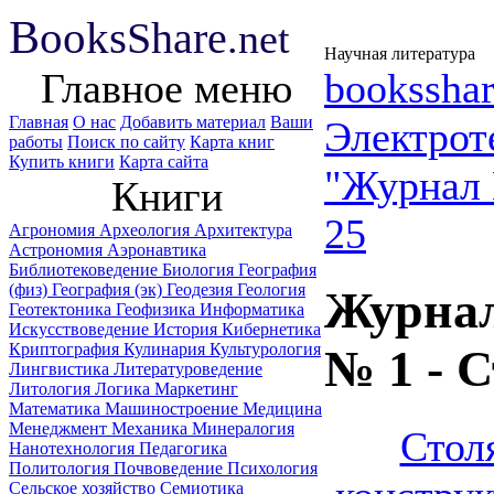
B
ooks
Share
.net
Научная литература
Главное меню
booksshar
Главная
О нас
Добавить материал
Ваши
Электрот
работы
Поиск по сайту
Карта книг
Купить книги
Карта сайта
"Журнал 
Книги
25
Агрономия
Археология
Архитектура
Астрономия
Аэронавтика
Библиотековедение
Биология
География
(физ)
География (эк)
Геодезия
Геология
Журнал
Геотектоника
Геофизика
Информатика
Искусствоведение
История
Кибернетика
Криптография
Кулинария
Культурология
№ 1 - 
Лингвистика
Литературоведение
Литология
Логика
Маркетинг
Математика
Машиностроение
Медицина
Менеджмент
Механика
Минералогия
Стол
Нанотехнология
Педагогика
Политология
Почвоведение
Психология
Сельское хозяйство
Семиотика