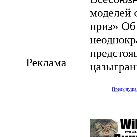
моделей 
приз» Об
неоднокр
предстоя
Реклама
цазыгран
Предыдуща