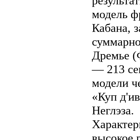
результат
модель ф
Кабана, з
суммарное
Дремье (
— 213 се
модели ч
«Куп д'и
Неглэза.
Характер
высокое 