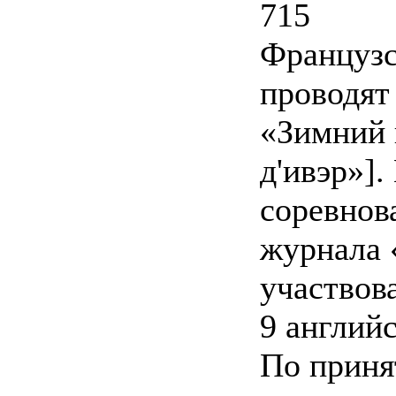
715
Французс
проводят
«Зимний 
д'ивэр»]
соревнов
журнала 
участвов
9 англий
По приня