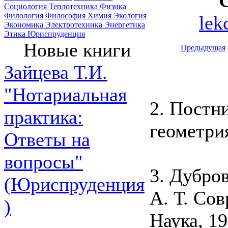
Социология
Теплотехника
Физика
Филология
Философия
Химия
Экология
lek
Экономика
Электротехника
Энергетика
Этика
Юриспруденция
Новые книги
Предыдущая
Зайцева Т.И.
"Нотариальная
2. Постн
практика:
геометри
Ответы на
вопросы"
3. Дубро
(Юриспруденция
А. Т. Со
)
Наука, 19