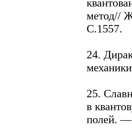
квантова
метод// 
С.1557.
24. Дира
механики
25. Слав
в кванто
полей. —