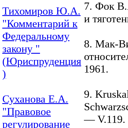
7. Фок В
Тихомиров Ю.А.
и тяготе
"Комментарий к
Федеральному
8. Мак-В
закону "
относите
(Юриспруденция
1961.
)
9. Kruska
Суханова Е.А.
Schwarzsc
"Правовое
— V.119.
регулирование