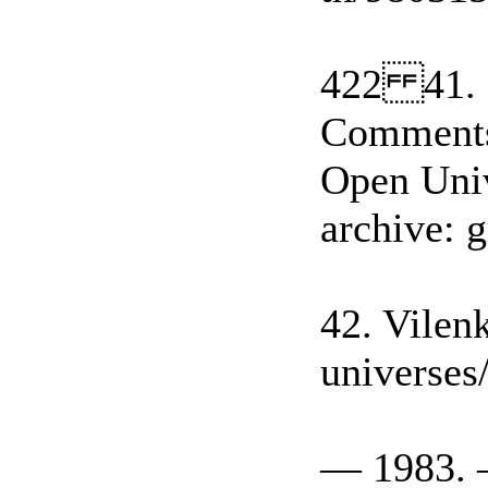
422 41. 
Comments
Open Univ
archive: 
42. Vilenk
universes
— 1983. 