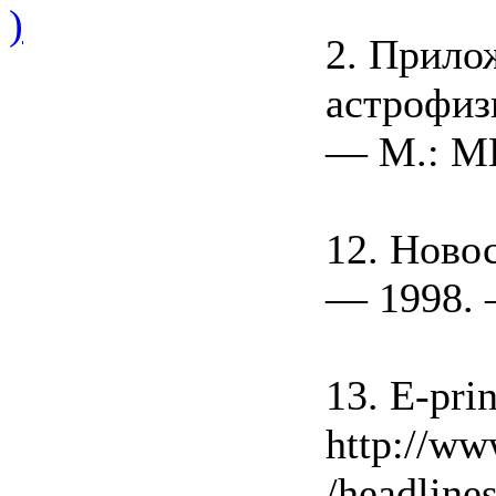
)
2. Прило
астрофиз
— M.: М
12. Новос
— 1998. 
13. E-prin
http://ww
/headlines