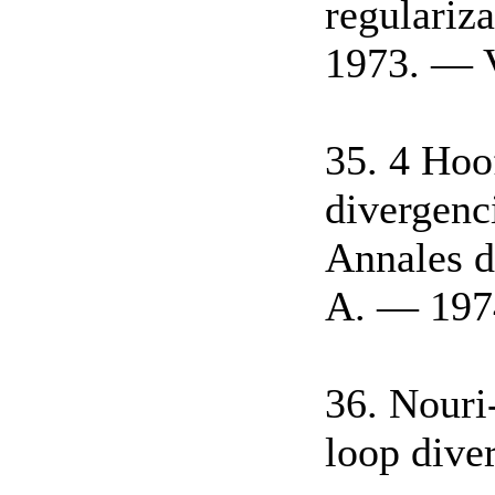
regulariz
1973. — V
35. 4 Hoo
divergenci
Annales d
A. — 197
36. Nouri
loop dive