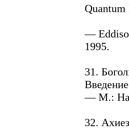
Quantum F
— Eddiso
1995.
31. Бого
Введение
— M.: На
32. Ахиез