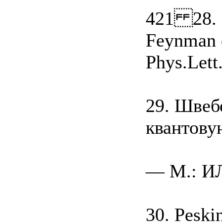
421 28. 
Feynman d
Phys.Lett
29. Швеб
квантову
— M.: ИЛ
30. Peski