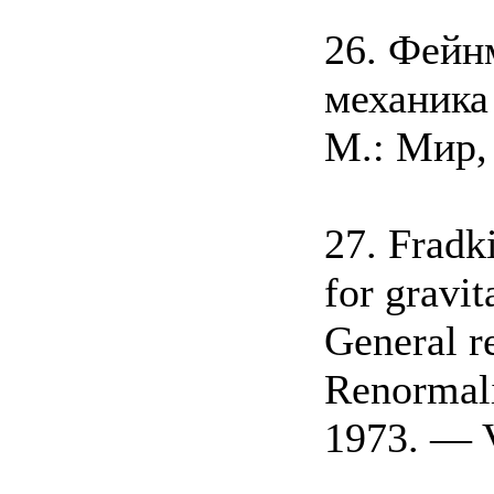
26. Фейн
механика
M.: Мир,
27. Fradk
for gravit
General r
Renormali
1973. — V