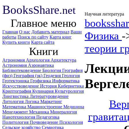
B
ooks
Share
.net
Научная литература
Главное меню
booksshar
Главная
О нас
Добавить материал
Ваши
Физика
-
работы
Поиск по сайту
Карта книг
Купить книги
Карта сайта
теории г
Книги
Агрономия
Археология
Архитектура
Лекции
Астрономия
Аэронавтика
Библиотековедение
Биология
География
(физ)
География (эк)
Геодезия
Геология
Вергел
Геотектоника
Геофизика
Информатика
Искусствоведение
История
Кибернетика
Криптография
Кулинария
Культурология
Лингвистика
Литературоведение
Вер
Литология
Логика
Маркетинг
Математика
Машиностроение
Медицина
Менеджмент
Механика
Минералогия
гравита
Нанотехнология
Педагогика
Политология
Почвоведение
Психология
Сельское хозяйство
Семиотика