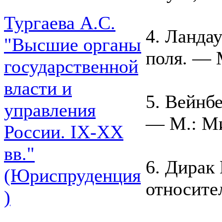
Тургаева А.С.
4. Ланда
"Высшие органы
поля. — M
государственной
власти и
5. Вейнбе
управления
— M.: Ми
России. IХ-ХХ
вв."
6. Дирак
(Юриспруденция
относите
)