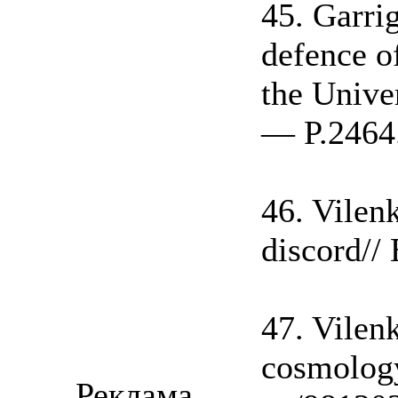
45. Garri
defence o
the Unive
— P.2464
46. Vilen
discord//
47. Vilen
cosmology
Реклама