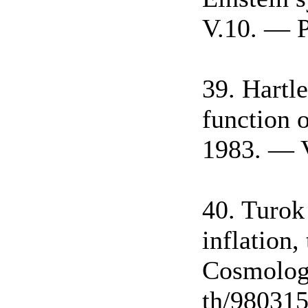
V.10. — P
39. Hartl
function 
1983. — 
40. Turok
inflation,
Cosmologi
th/980315