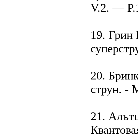
V.2. — P.
19. Грин
суперстру
20. Брин
струн. - 
21. Алът
Квантова