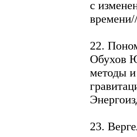
с измене
времени/
22. Поно
Обухов Ю
методы и
гравитац
Энергоизд
23. Верг