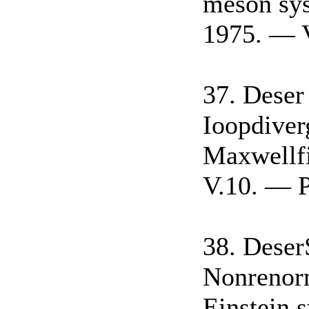
meson sy
1975. — V
37. Deser
Ioopdiver
Maxwellf
V.10. — P
38. Deser
Nonrenorm
Einstein 