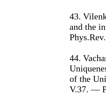
43. Vilen
and the in
Phys.Rev
44. Vacha
Uniquenes
of the Un
V.37. — P