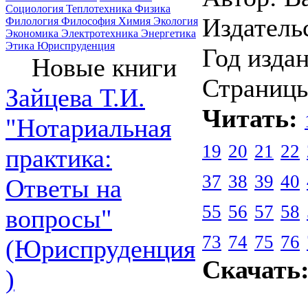
Социология
Теплотехника
Физика
Издатель
Филология
Философия
Химия
Экология
Экономика
Электротехника
Энергетика
Этика
Юриспруденция
Год издан
Новые книги
Страницы
Зайцева Т.И.
Читать:
"Нотариальная
19
20
21
22
практика:
37
38
39
40
Ответы на
55
56
57
58
вопросы"
73
74
75
76
(Юриспруденция
Скачать
)