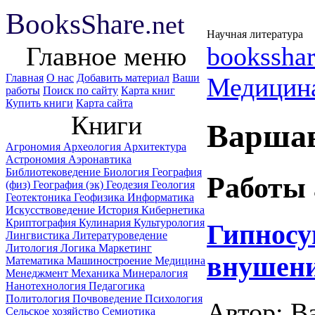
B
ooks
Share
.net
Научная литература
Главное меню
booksshar
Главная
О нас
Добавить материал
Ваши
Медицин
работы
Поиск по сайту
Карта книг
Купить книги
Карта сайта
Книги
Варшав
Агрономия
Археология
Архитектура
Астрономия
Аэронавтика
Библиотековедение
Биология
География
Работы 
(физ)
География (эк)
Геодезия
Геология
Геотектоника
Геофизика
Информатика
Искусствоведение
История
Кибернетика
Криптография
Кулинария
Культурология
Гипносу
Лингвистика
Литературоведение
Литология
Логика
Маркетинг
внушени
Математика
Машиностроение
Медицина
Менеджмент
Механика
Минералогия
Нанотехнология
Педагогика
Политология
Почвоведение
Психология
Автор: В
Сельское хозяйство
Семиотика