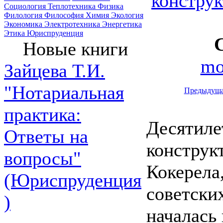
констру
Социология
Теплотехника
Физика
Филология
Философия
Химия
Экология
Экономика
Электротехника
Энергетика
Этика
Юриспруденция
Новые книги
mo
Зайцева Т.И.
"Нотариальная
Предыдущ
практика:
Десятиле
Ответы на
конструк
вопросы"
Кокерела
(Юриспруденция
советски
)
началась