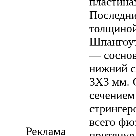
пластина
Последни
толщиной
Шпангоут
— соснов
нижний с
3X3 мм. 
сечением
стрингер
всего фю
Реклама
притянув