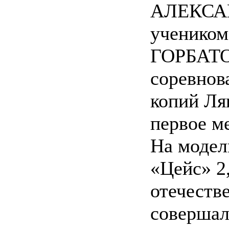
АЛЕКСА
учеником
ГОРБАТО
соревнов
копий Ля
первое м
На модел
«Цейс» 2
отечеств
совершал