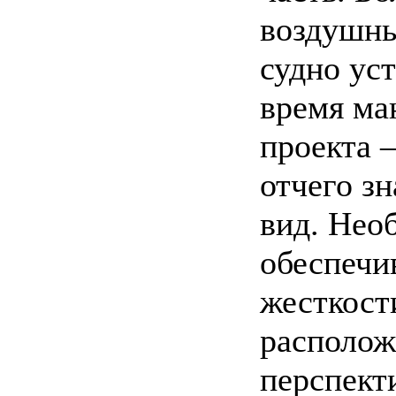
воздушны
судно ус
время ма
проекта 
отчего з
вид. Нео
обеспечи
жесткост
располож
перспект