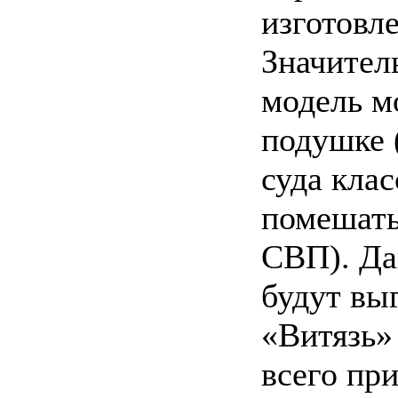
изготовл
Значител
модель м
подушке (
суда кла
помешать
СВП). Да
будут вы
«Витязь» 
всего пр