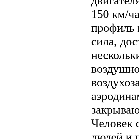
двигател
150 км/ч
профиль 
сила, дос
нескольк
воздушно
воздухоз
аэродина
закрываю
Человек 
людей и 