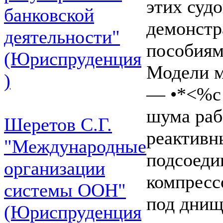
этих суд
банковской
демонст
деятельности"
пособиям
(Юриспруденция
Модели м
)
— •*<%с 
шума раб
Шеретов С.Г.
реактивн
"Международные
подсоеди
организации
компресс
системы ООН"
под днищ
(Юриспруденция