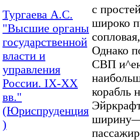
с просте
Тургаева А.С.
широко п
"Высшие органы
сопловая,
государственной
Однако п
власти и
СВП и^е
управления
наибольш
России. IХ-ХХ
корабль 
вв."
Эйркрафт
(Юриспруденция
ширину—9
)
пассажира