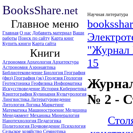
B
ooks
Share
.net
Научная литература
Главное меню
booksshar
Главная
О нас
Добавить материал
Ваши
Электрот
работы
Поиск по сайту
Карта книг
Купить книги
Карта сайта
"Журнал 
Книги
15
Агрономия
Археология
Архитектура
Астрономия
Аэронавтика
Библиотековедение
Биология
География
(физ)
География (эк)
Геодезия
Геология
Журнал
Геотектоника
Геофизика
Информатика
Искусствоведение
История
Кибернетика
Криптография
Кулинария
Культурология
№ 2 - 
Лингвистика
Литературоведение
Литология
Логика
Маркетинг
Математика
Машиностроение
Медицина
Менеджмент
Механика
Минералогия
Стол
Нанотехнология
Педагогика
Политология
Почвоведение
Психология
Сельское хозяйство
Семиотика