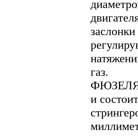
диаметро
двигател
заслонки
регулиру
натяжени
газ.
ФЮЗЕЛЯЖ
и состоит
стрингер
миллимет