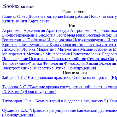
B
ooks
Share
.net
Главное меню
Главная
О нас
Добавить материал
Ваши работы
Поиск по сайту
Купить книги
Карта сайта
Книги
Агрономия
Археология
Архитектура
Астрономия
Аэронавтика
Библиотековедение
Биология
География (физ)
География (эк)
Г
Геотектоника
Геофизика
Информатика
Искусствоведение
Исто
Криптография
Кулинария
Культурология
Лингвистика
Литерат
Литология
Логика
Маркетинг
Математика
Машиностроение
М
Менеджмент
Механика
Минералогия
Нанотехнология
Педагог
Почвоведение
Психология
Сельское хозяйство
Семиотика
Соци
Теплотехника
Физика
Филология
Философия
Химия
Экология
Электротехника
Энергетика
Этика
Юриспруденция
Новые книги
Зайцева Т.И. "Нотариальная практика: Ответы на вопросы" (Ю
Тургаева А.С. "Высшие органы государственной власти и упра
IХ-ХХ вв." (Юриспруденция )
Тихомиров Ю.А. "Комментарий к Федеральному закону " (Юри
Суханова Е.А. "Правовое регулирование банковской деятельно
(Юриспруденция )