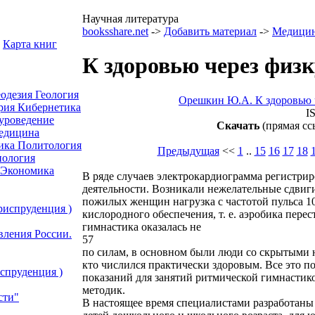
Научная литература
booksshare.net
->
Добавить материал
->
Медици
Карта книг
К здоровью через физ
еодезия
Геология
Орешкин Ю.А. К здоровью 
рия
Кибернетика
I
уроведение
Скачать
(прямая сс
едицина
ика
Политология
Предыдущая
<<
1
..
15
16
17
18
ология
Экономика
В ряде случаев электрокардиограмма регистри
деятельности. Возникали нежелательные сдвиг
пожилых женщин нагрузка с частотой пульса 1
риспруденция )
кислородного обеспечения, т. е. аэробика перес
гимнастика оказалась не
вления России.
57
по силам, в основном были люди со скрытыми 
кто числился практически здоровым. Все это 
спруденция )
показаний для занятий ритмической гимнастик
методик.
сти"
В настоящее время специалистами разработаны