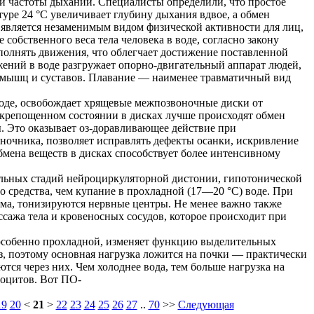
 и частоты дыханий. Специалисты определили, что простое
туре 24 °С увеличивает глубину дыхания вдвое, а обмен
 является незаменимым видом физической активности для лиц,
обственного веса тела человека в воде, согласно закону
олнять движения, что облегчает достижение поставленной
жений в воде разгружает опорно-двигательный аппарат людей,
мышц и суставов. Плавание — наименее травматичный вид
оде, освобождает хрящевые межпозвоночные диски от
скрепощенном состоянии в дисках лучше происходят обмен
. Это оказывает оз-доравливающее действие при
ночника, позволяет исправлять дефекты осанки, искривление
бмена веществ в дисках способствует более интенсивному
альных стадий нейроциркуляторной дистонии, гипотонической
о средства, чем купание в прохладной (17—20 °С) воде. При
ема, тонизируются нервные центры. Не менее важно также
сажа тела и кровеносных сосудов, которое происходит при
, особенно прохладной, изменяет функцию выделительных
ез, поэтому основная нагрузка ложится на почки — практически
тся через них. Чем холоднее вода, тем больше нагрузка на
роцитов. Вот ПО-
19
20
<
21
>
22
23
24
25
26
27
..
70
>>
Следующая