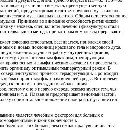
юношей и девушек, для лиц зрелого возраста (21—35 и 36—60
ости людей различного возраста, преимущественную
пражнений, предусматривают соответствующее музыкальное
 количеством музыкальных акцентов. Общим остается основное
 музыки. Принимая во внимание способность ритмической
сихику человека, специалисты лечебной физкультуры стали
о-интервального метода, при котором комплексы прерываются
жает совершенствоваться, развиваться, привлекая своей
 новых и новых поклонниц красивого тела и здорового духа.
кие упражнения, улучшает работу внутренних органов,
ю систему. Дополнительным фактором, тренирующим
а» кровеносных и лимфатических сосудов: их просветы то
ечить организму оптимальный температурный режим. В
е совершенствуются процессы терморегуляции. Происходит
сть неблагоприятным факторам внешней среды. Вот почему
дям, склонным к простудным заболеваниям.
ок, поэтому оно в первую очередь рекомендуется тем, чья
стоянием и т. д. Плавание предотвращает венозный застой,
кольку горизонтальное положение пловца и отсутствие сил
лавание является лечебным фактором для больных с
ромбофлебитами нижних конечностей.
ообмен в легких больше, чем гимнастика: увеличивается