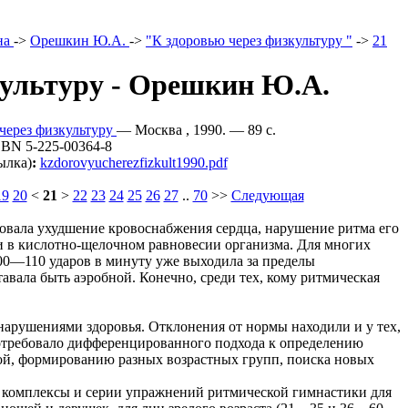
на
->
Орешкин Ю.А.
->
"К здоровью через физкультуру "
->
21
культуру - Орешкин Ю.А.
через физкультуру
— Москва , 1990. — 89 c.
SBN 5-225-00364-8
ылка)
:
kzdorovyucherezfizkult1990.pdf
19
20
<
21
>
22
23
24
25
26
27
..
70
>>
Следующая
ровала ухудшение кровоснабжения сердца, нарушение ритма его
и в кислотно-щелочном равновесии организма. Для многих
00—110 ударов в минуту уже выходила за пределы
тавала быть аэробной. Конечно, среди тех, кому ритмическая
нарушениями здоровья. Отклонения от нормы находили и у тех,
потребовало дифференцированного подхода к определению
ой, формированию разных возрастных групп, поиска новых
 комплексы и серии упражнений ритмической гимнастики для