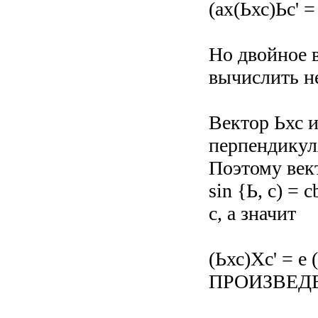
(ах(Ьхс)Ьс' =
Но двойное 
вычислить н
Вектор Ьхс и
перпендикуля
Поэтому векто
sin {Ь, с) = c
с, а значит
(Ьхс)Xс' = е (
ПРОИЗВЕД