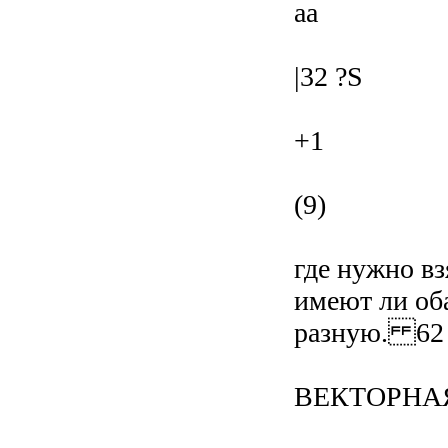
aa
|32 ?S
+1
(9)
где нужно вз
имеют ли об
разную. 62
ВЕКТОРНА