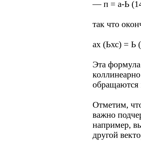
— п = а-Ь (1
так что окон
ах (Ьхс) = Ь 
Эта формула
коллинеарнос
обращаются 
Отметим, чт
важно подче
например, вы
другой векто