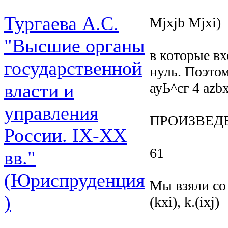
Тургаева А.С.
Mjxjb Mjxi)
"Высшие органы
в которые вх
государственной
нуль. Поэто
ауЬ^сг 4 azb
власти и
управления
ПРОИЗВЕД
России. IХ-ХХ
61
вв."
(Юриспруденция
Мы взяли со 
)
(kxi), k.(ixj)