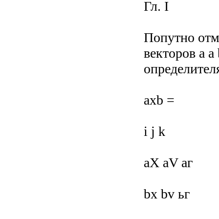
Гл. I
Попутно отм
векторов a a
определителя
axb =
і j k
aX aV аг
bx bv ьг