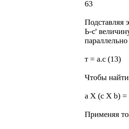
63
Подставляя э
Ь-с' величин
параллельно 
т = а.с (13)
Чтобы найти 
а X (с X b) 
Применяя тол