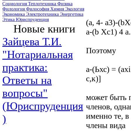
Социология
Теплотехника
Физика
Филология
Философия
Химия
Экология
Экономика
Электротехника
Энергетика
Этика
Юриспруденция
(а, 4- a3)-(bX
Новые книги
a-(b Xc1) 4 а
Зайцева Т.И.
Поэтому
"Нотариальная
практика:
а-(Ьхс) = (ахі
с,к)]
Ответы на
вопросы"
может быть 
(Юриспруденция
членов, одна
именно те, в
)
члены вида