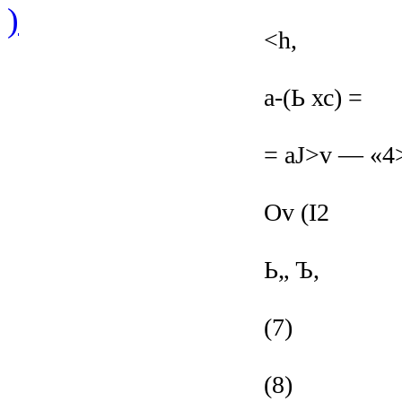
)
<h,
а-(Ь хс) =
= aJ>v — «4
Ov (I2
Ь„ Ъ,
(7)
(8)