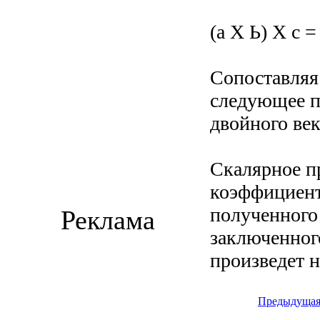
(а X Ь) X с =
Сопоставляя
следующее п
двойного ве
Скалярное п
коэффициент
полученного 
Реклама
заключенного
произведет н
Предыдуща