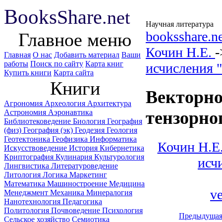
B
ooks
Share
.net
Научная литература
booksshare.n
Главное меню
Кочин Н.Е.
Главная
О нас
Добавить материал
Ваши
работы
Поиск по сайту
Карта книг
исчисления "
Купить книги
Карта сайта
Книги
Векторно
Агрономия
Археология
Архитектура
Астрономия
Аэронавтика
тензорно
Библиотековедение
Биология
География
(физ)
География (эк)
Геодезия
Геология
Геотектоника
Геофизика
Информатика
Кочин Н.Е.
Искусствоведение
История
Кибернетика
Криптография
Кулинария
Культурология
исч
Лингвистика
Литературоведение
Литология
Логика
Маркетинг
Математика
Машиностроение
Медицина
ve
Менеджмент
Механика
Минералогия
Нанотехнология
Педагогика
Политология
Почвоведение
Психология
Предыдуща
Сельское хозяйство
Семиотика