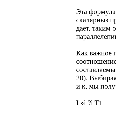
Эта формула
скалярныз пр
дает, таким 
параллелепип
Как важное 
соотношение
составляемы
20). Выбирая
и к, мы полу
І »і ?i T1