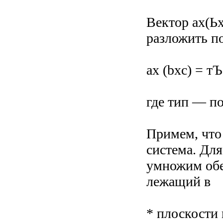
Вектор ах(Ьх
разложить по
ах (bxc) = тЪ
где тип — п
Примем, что 
система. Для
умножим обе 
лежащий в
* плоскости 