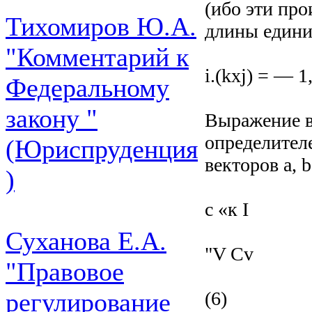
(ибо эти про
Тихомиров Ю.А.
длины едини
"Комментарий к
i.(kxj) = — 1,
Федеральному
закону "
Выражение в
определител
(Юриспруденция
векторов a, 
)
с «к I
Суханова Е.А.
"V Cv
"Правовое
(6)
регулирование