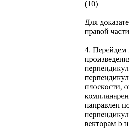
(10)
Для доказате
правой части
4. Перейдем
произведения
перпендикуля
перпендикуля
плоскости, о
компланарен 
направлен п
перпендикул
векторам b и