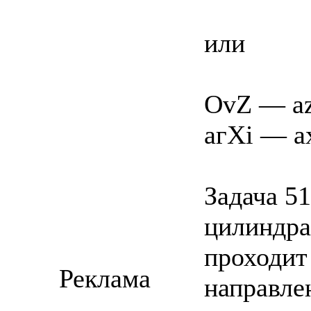
или
OvZ — az
агХі — a
Задача 5
цилиндра 
проходит
Реклама
направлен