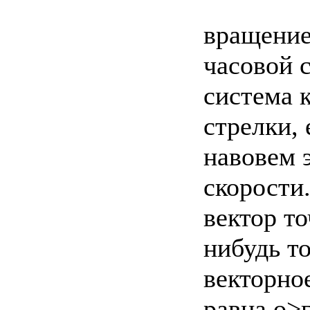
вращение
часовой 
система 
стрелки,
навовем 
скорости.
вектор т
нибудь т
векторно
равна о>