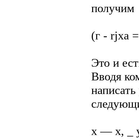
получим
(г - rjxa 
Это и ес
Вводя ко
написать
следующи
х — х, _ 