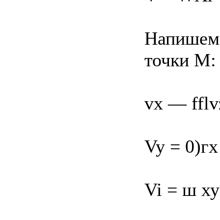
Напишем 
точки М:
vx — ffl
Vy = 0)г
Vi = ш х