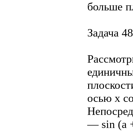
больше п
Задача 48
Рассмотр
единичны
плоскост
осью х с
Непосред
— sin (а 