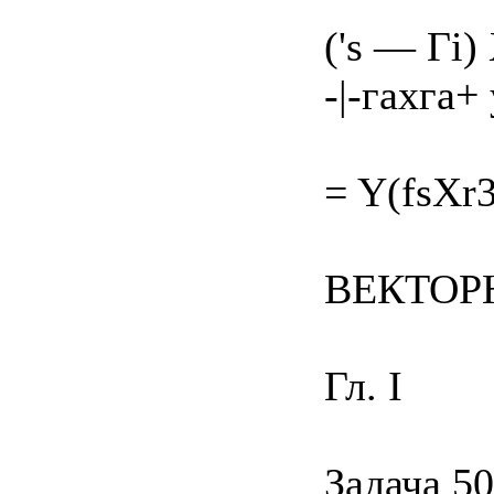
('s — Гі)
-|-гахга+
= Y(fsXr3
ВЕКТОР
Гл. I
Задача 5