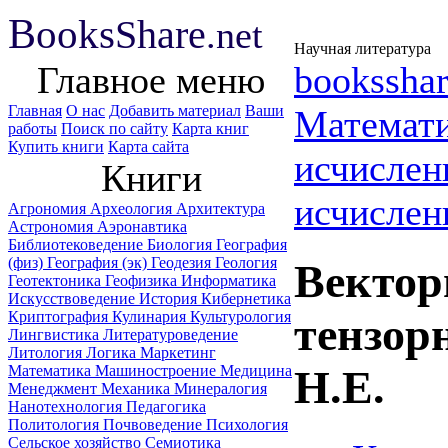
B
ooks
Share
.net
Научная литература
Главное меню
booksshar
Главная
О нас
Добавить материал
Ваши
Математ
работы
Поиск по сайту
Карта книг
Купить книги
Карта сайта
исчислен
Книги
исчислен
Агрономия
Археология
Архитектура
Астрономия
Аэронавтика
Библиотековедение
Биология
География
(физ)
География (эк)
Геодезия
Геология
Вектор
Геотектоника
Геофизика
Информатика
Искусствоведение
История
Кибернетика
Криптография
Кулинария
Культурология
тензор
Лингвистика
Литературоведение
Литология
Логика
Маркетинг
Математика
Машиностроение
Медицина
Н.Е.
Менеджмент
Механика
Минералогия
Нанотехнология
Педагогика
Политология
Почвоведение
Психология
Сельское хозяйство
Семиотика