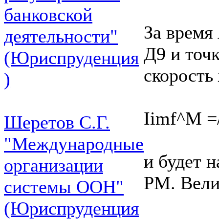
банковской
За время
деятельности"
Д9 и точ
(Юриспруденция
скорость
)
Iimf^M =/
Шеретов С.Г.
"Международные
и будет 
организации
PM. Вел
системы ООН"
(Юриспруденция