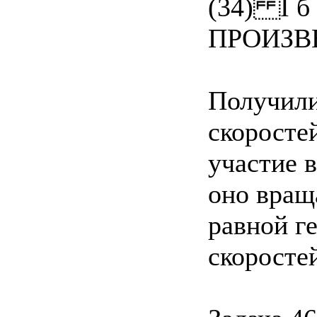
(34) I 
ПРОИЗВ
Получили
скоросте
участие в
оно вращ
равной г
скоросте