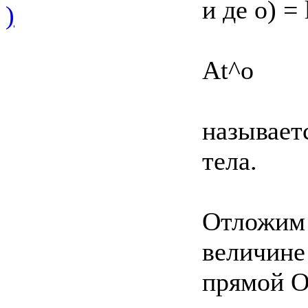
и де o) =
)
At^о
называет
тела.
Отложим 
величине
прямой O