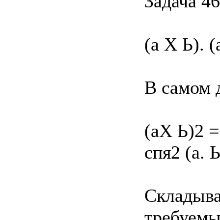
Задача 46
(а X Ь). 
В самом 
(аX Ь)2 = 
спя2 (а. Ь
Складыва
требуемы