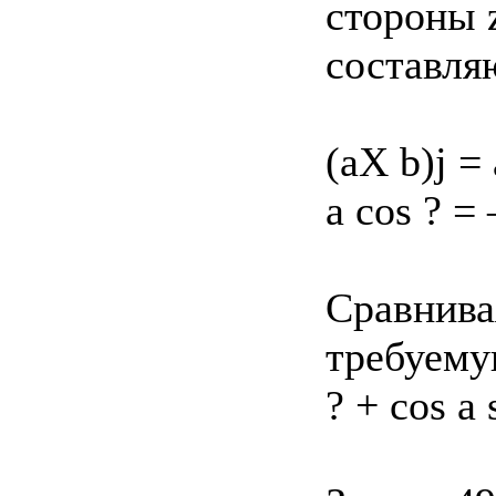
стороны 
составля
(аX b)j =
а cos ? = 
Сравнива
требуемую
? + cos a 