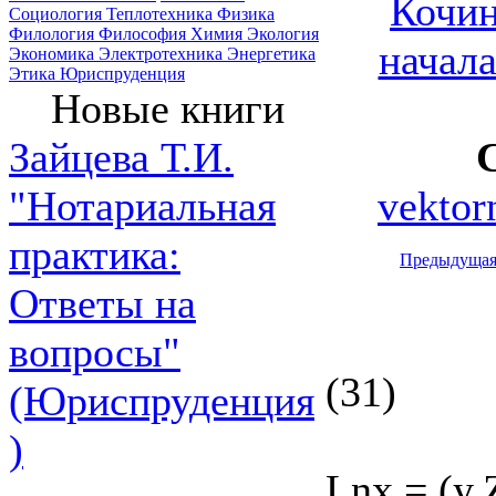
Кочин
Социология
Теплотехника
Физика
Филология
Философия
Химия
Экология
начал
Экономика
Электротехника
Энергетика
Этика
Юриспруденция
Новые книги
Зайцева Т.И.
vektor
"Нотариальная
практика:
Предыдуща
Ответы на
вопросы"
(31)
(Юриспруденция
)
Lnx = (y.