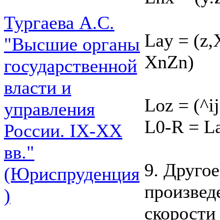
Тургаева А.С.
Lay = (z,
"Высшие органы
XnZn)
государственной
власти и
Loz = (^i
управления
L0-R = L
России. IХ-ХХ
вв."
9. Друго
(Юриспруденция
произвед
)
скорости 