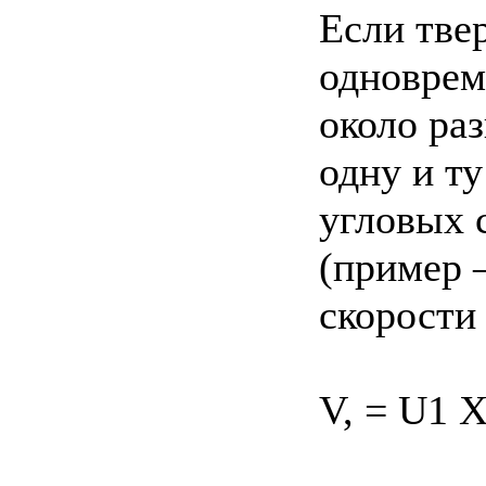
Если тве
одноврем
около ра
одну и т
угловых с
(пример 
скорости
V, = U1 X 