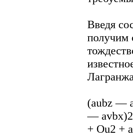
Введя со
получим 
тождеств
известно
Лагранжа
(aubz — 
— avbx)2 
+ Ou2 + a