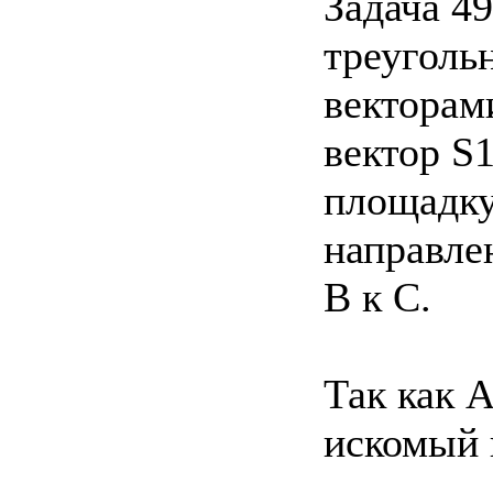
Задача 4
треуголь
векторами
вектор S
площадку
направлен
В к С.
Так как A
искомый 