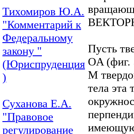
вращающе
Тихомиров Ю.А.
ВЕКТОРН
"Комментарий к
Федеральному
Пусть тв
закону "
OA (фиг.
(Юриспруденция
M твердо
)
тела эта 
окружнос
Суханова Е.А.
перпенди
"Правовое
имеющую 
регулирование