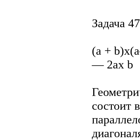
Задача 47
(a + b)x
— 2ax b
Геометри
состоит 
параллел
диагонал