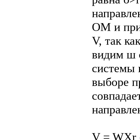
направле
OM и при
V, так ка
видим ш 
системы 
выборе п
совпадает
направлен
V = WXr 