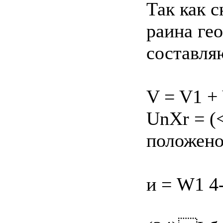
Так как 
раина ге
составля
V = V1 + 
UnXr = (<
положен
и = W1 4- 