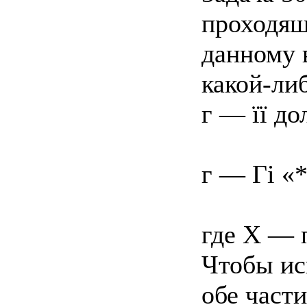
проходяще
данному 
какой-либ
г — її до
г — Гі «*
где X — 
Чтобы ис
обе части