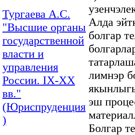
узенчэле
Тургаева А.С.
Алда эйт
"Высшие органы
болгар т
государственной
болгарла
власти и
татарлаш
управления
лимнэр б
России. IХ-ХХ
якынлыгы
вв."
эш проц
(Юриспруденция
материал
)
Болгар т