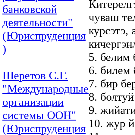
Китерелг
банковской
чуваш те
деятельности"
курсэтэ, 
(Юриспруденция
кичергэн
)
5. белим
6. билем
Шеретов С.Г.
7. бир бе
"Международные
8. болту
организации
9. жийат
системы ООН"
10. жур й
(Юриспруденция