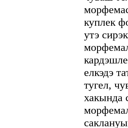
морфемас
куплек ф
утэ сирэ
морфемал
кардэшле
елкэдэ та
тугел, чу
хакында 
морфема
саклануы