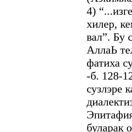
4) “...из
хилер, к
вал”. Бу 
АллаЬ тел
фатиха с
-б. 128-1
сузлэре 
диалекти
Эпитафия
буларак 