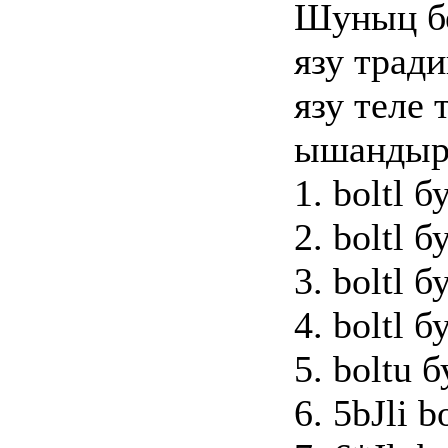
Шуныц бе
язу трад
язу теле
ышандыр
1. boltl 
2. boltl 
3. boltl 
4. boltl 
5. boltu 
6. 5bJli 