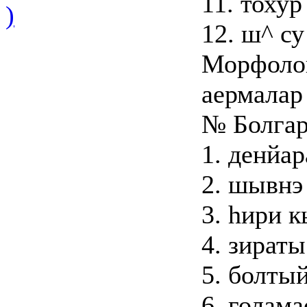
11. тохур
)
12. ш^ су
Морфолог
аермалар
№ Болгар
1. денйа
2. шывнэ
3. hири 
4. зират
5. болты
6. голам