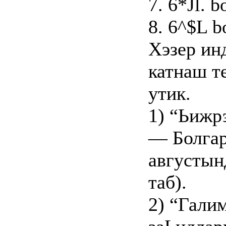
7. 6*Jl. 
8. 6^$L b
Хэзер ин
катнаш т
утик.
1) “Ьижр
— Болгар
августын
таб).
2) “Гали