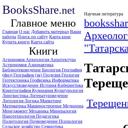
B
ooks
Share
.net
Научная литература
Главное меню
booksshar
Главная
О нас
Добавить материал
Ваши
Археоло
работы
Поиск по сайту
Карта книг
Купить книги
Карта сайта
"Татарск
Книги
Агрономия
Археология
Архитектура
Татарс
Астрономия
Аэронавтика
Библиотековедение
Биология
География
(физ)
География (эк)
Геодезия
Геология
Тереще
Геотектоника
Геофизика
Информатика
Искусствоведение
История
Кибернетика
Криптография
Кулинария
Культурология
Лингвистика
Литературоведение
Терещенк
Литология
Логика
Маркетинг
Математика
Машиностроение
Медицина
Менеджмент
Механика
Минералогия
Нанотехнология
Педагогика
Политология
Почвоведение
Психология
Сельское хозяйство
Семиотика