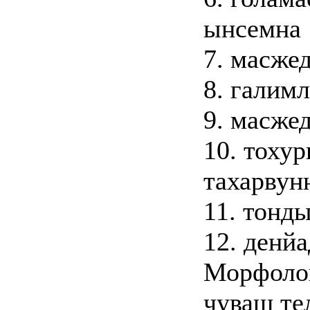
ынсемна
7. масже
8. галимл
9. масже
10. тоху
тахарву
11. тонды
12. денй
Морфолог
чуваш те