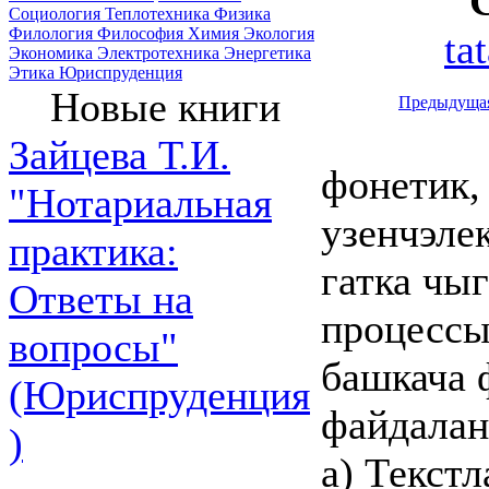
Социология
Теплотехника
Физика
Филология
Философия
Химия
Экология
ta
Экономика
Электротехника
Энергетика
Этика
Юриспруденция
Новые книги
Предыдуща
Зайцева Т.И.
фонетик,
"Нотариальная
узенчэле
практика:
гатка чыг
Ответы на
процессы
вопросы"
башкача 
(Юриспруденция
файдалан
)
а) Текст