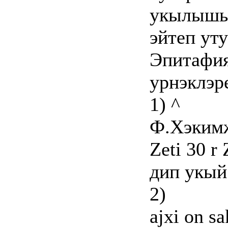
укылышы 
эйтеп уту
Эпитафия
урнэклэр
1) ^
Ф.Хэким
Zeti 30 r
дип укый 
2)
ajxi on sa