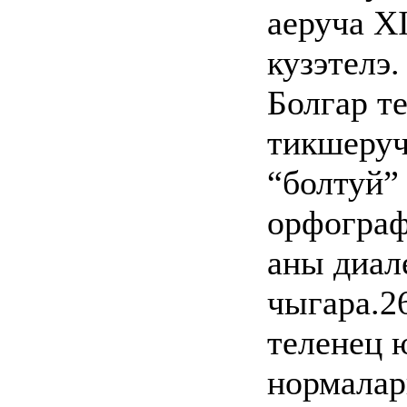
аеруча X
кузэтелэ.
Болгар т
тикшеруч
“болтуй”
орфограф
аны диал
чыгара.2
теленец 
нормалар