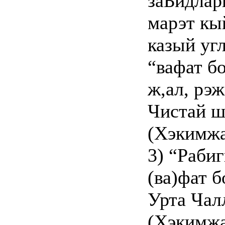
заЬидлар
марэт кы
казый угл
“вафат б
ж,ал, рэ
Чистай ш
(Хэкимжа
3) “Раби
(ва)фат 
Урта Чал
(Хэкимжа