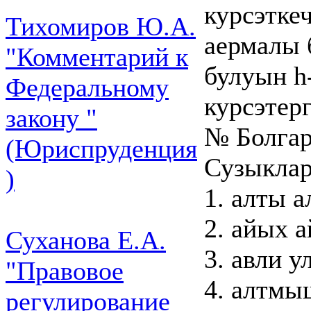
курсэтке
Тихомиров Ю.А.
аермалы 
"Комментарий к
булуын h
Федеральному
курсэтерг
закону "
№ Болгар
(Юриспруденция
Сузыклар
)
1. алты а
2. айых 
Суханова Е.А.
3. авли у
"Правовое
4. алтмы
регулирование