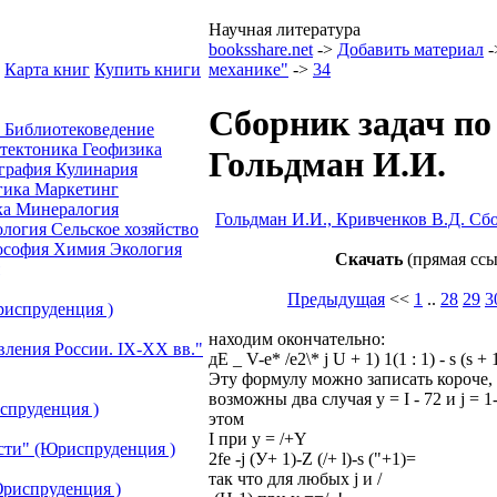
Научная литература
booksshare.net
->
Добавить материал
-
Карта книг
Купить книги
механике"
->
34
Сборник задач по
а
Библиотековедение
отектоника
Геофизика
Гольдман И.И.
графия
Кулинария
гика
Маркетинг
ка
Минералогия
Гольдман И.И., Кривченков В.Д. Сб
ология
Сельское хозяйство
ософия
Химия
Экология
Скачать
(прямая ссы
Предыдущая
<<
1
..
28
29
3
риспруденция )
находим окончательно:
вления России. IХ-ХХ вв."
дЕ _ V-e* /е2\* j U + 1) 1(1 : 1) - s (s + 
Эту формулу можно записать короче, 
возможны два случая у = I - 72 и j = 1
спруденция )
этом
I при y = /+Y
сти" (Юриспруденция )
2fe -j (У+ 1)-Z (/+ l)-s ("+1)=
так что для любых j и /
риспруденция )