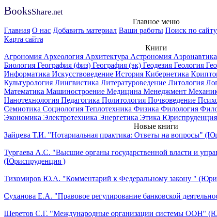
B
ooks
Share
.net
Главное меню
Главная
О нас
Добавить материал
Ваши работы
Поиск по сайту
Карта сайта
Книги
Агрономия
Археология
Архитектура
Астрономия
Аэронавтик
Биология
География (физ)
География (эк)
Геодезия
Геология
Ге
Информатика
Искусствоведение
История
Кибернетика
Крипто
Культурология
Лингвистика
Литературоведение
Литология
Ло
Математика
Машиностроение
Медицина
Менеджмент
Механи
Нанотехнология
Педагогика
Политология
Почвоведение
Псих
Семиотика
Социология
Теплотехника
Физика
Филология
Фил
Экономика
Электротехника
Энергетика
Этика
Юриспруденция
Новые книги
Зайцева Т.И. "Нотариальная практика: Ответы на вопросы" (Ю
Тургаева А.С. "Высшие органы государственной власти и упра
(Юриспруденция )
Тихомиров Ю.А. "Комментарий к Федеральному закону " (Юри
Суханова Е.А. "Правовое регулирование банковской деятельно
Шеретов С.Г. "Международные организации системы ООН" (Ю