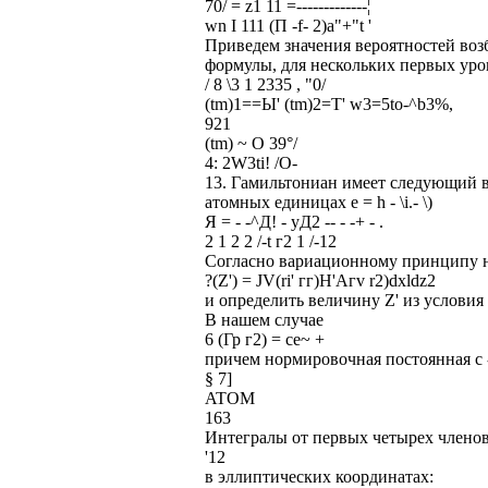
70/ = z1 11 =-------------¦
wn I 111 (П -f- 2)a"+"t '
Приведем значения вероятностей во
формулы, для нескольких первых уро
/ 8 \3 1 2335 , "0/
(tm)1==Ы' (tm)2=Т' w3=5to-^b3%,
921
(tm) ~ О 39°/
4: 2W3ti! /О-
13. Гамильтониан имеет следующий в
атомных единицах e = h - \i.- \)
Я = - -^Д! - уД2 -- - -+ - .
2 1 2 2 /-t г2 1 /-12
Согласно вариационному принципу н
?(Z') = JV(ri' гг)Н'Агv r2)dxldz2
и определить величину Z' из условия 
В нашем случае
6 (Гр г2) = се~ +
причем нормировочная постоянная с -
§ 7]
ATOM
163
Интегралы от первых четырех члено
'12
в эллиптических координатах: