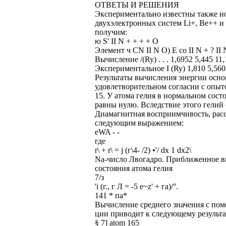
ОТВЕТЫ И РЕШЕНИЯ
Экспериментально известны также 
двухэлектронных систем Li+, Ве++ и 
получим:
ю S' II N + + + + О
Элемент ч CN II N О) Е со II N + ? II
Вычисление /(Ry) . . . 1,6952 5,445 11
Экспериментальное I (Ry) 1,810 5,560
Результаты вычисления энергии осно
удовлетворительном согласии с опыт
15. У атома гелия в нормальном со
равны нулю. Вследствие этого гелий
Диамагнитная восприимчивость, расс
следующим выражением:
eWA - -
где
r\ + r\ = j (г\4- /2) •'/ dx 1 dx2\
Na-число Лвогадро. Приближенное в
состояния атома гелия
7/з
'i (г., г Л = -5 e~z' + га)/°.
141 * па*
Вычисление среднего значения с по
ции приводит к следующему результа
§ 7] atom 165