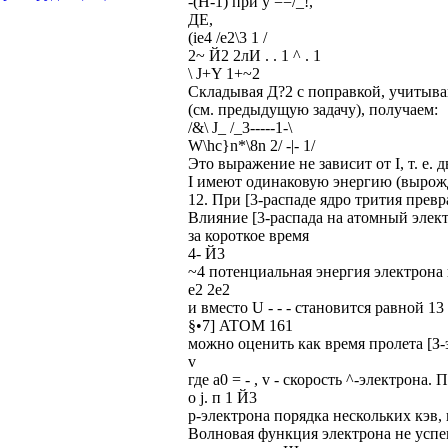
-(Н-1) при у ==/_!,
ДЕ,
(ie4 /е2\3 1 /
2~ Й2 2лИ . . 1 ^ . 1
\ J+Y 1+~2
Складывая Д?2 с поправкой, учитыв
(см. предыдущую задачу), получаем:
/&\ J_ /_3-----1-\
W\hc}n*\8n 2/ -|- 1/
Это выражение не зависит от I, т. е.
I имеют одинаковую энергию (вырож
12. При [3-распаде ядро трития превр
Влияние [3-распада на атомный элект
за короткое время
4- Й3
~4 потенциальная энергия электрона 
е2 2е2
и вместо U - - - становится равной 13 =-
§•7] ATOM 161
можно оценить как время пролета [З-
v
где а0 = - , v - скорость ^-электрона.
о j. п 1 Й3
p-электрона порядка нескольких кэв, 
Волновая функция электрона не успева