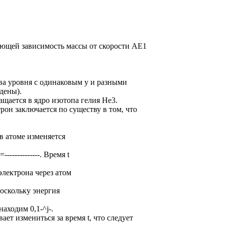
ающей зависимость массы от скорости АЕ1
 два уровня с одинаковым у и разными
дены).
ащается в ядро изотопа гелия Не3.
рон заключается по существу в том, что
в атоме изменяется
-------------. Время t
электрона через атом
 Поскольку энергия
находим 0,1-^j-.
ет измениться за время t, что следует