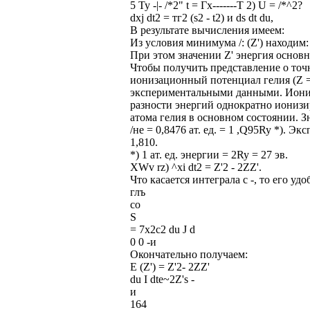
5 Ту -|- /*2" t = Гх-------Т 2) U = /*^2?
dxj dt2 = тг2 (s2 - t2) и ds dt du,
В результате вычисления имеем:
Из условия минимума /: (Z') находим:
При этом значении Z' энергия основн
Чтобы получить представление о точ
ионизационный потенциал гелия (Z = 
экспериментальными данными. Иониз
разности энергий однократно ионизи
атома гелия в основном состоянии. З
/не = 0,8476 ат. ед. = 1 ,Q95Ry *). Э
1,810.
*) 1 ат. ед. энергии = 2Ry = 27 эв.
XWv rz) ^xi dt2 = Z'2 - 2ZZ'.
Что касается интеграла с -, то его уд
глъ
со
S
= 7х2с2 du J d
0 0 -и
Окончательно получаем:
Е (Z') = Z'2- 2ZZ'
du I dte~2Z's -
и
164