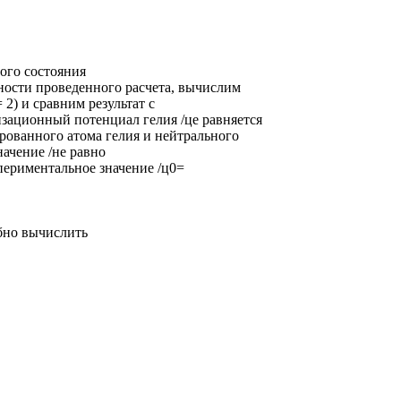
ого состояния
ности проведенного расчета, вычислим
2) и сравним результат с
ационный потенциал гелия /це равняется
рованного атома гелия и нейтрального
начение /не равно
кспериментальное значение /ц0=
обно вычислить