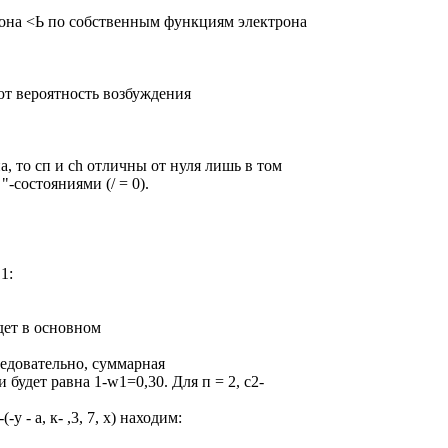
на <Ь по собственным функциям электрона
яют вероятность возбуждения
 то сп и ch отличны от нуля лишь в том
"-состояниями (/ = 0).
1:
удет в основном
 Следовательно, суммарная
будет равна 1-w1=0,30. Для п = 2, с2-
у - а, к- ,3, 7, х) находим: