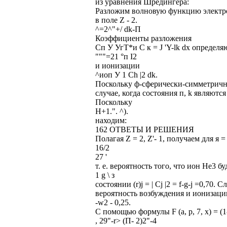
из уравнения Шредингера:
Разложим волновую функцию электро
в поле Z - 2.
^=2^"+/ dk-П
Коэффициенты разложения
Сп У УгТ*и С к = J 'Y-lk dx определ
"""=21 °п I2
и ионизации
^иоп У 1 Ch |2 dk.
Поскольку ф-сферически-симметрична,
случае, когда состояния п, k являются 
Поскольку
Н+1.". ^).
находим:
162 ОТВЕТЫ И РЕШЕНИЯ
Полагая Z = 2, Z'- 1, получаем для я = 
16/2
27 '
т. е. вероятность того, что ион Не3 б
1 g \ з
состоянии (r)j = | Cj |2 = f-g-j =0,70.
вероятность возбуждения и ионизации 
-w2 - 0,25.
С помощью формулы F (а, р, 7, х) = (1-(-
, 29"-r> (П- 2)2"-4