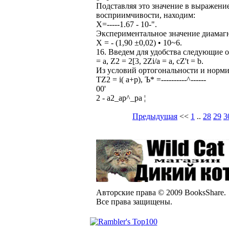
Подставляя это значение в выражени
восприимчивости, находим:
Х=-----1.67 - 10-".
Экспериментальное значение диама
Х = - (1,90 ±0,02) • 10~6.
16. Введем для удобства следующие о
= a, Z2 = 2[3, 2Zi/a = a, cZ't = b.
Из условий ортогональности и норм
TZ2 = i( а+р), Ъ* =----------^------
00'
2 - а2_ар^_ра ¦
Предыдущая
<<
1
..
28
29
3
Авторские права © 2009 BooksShare.
Все права защищены.