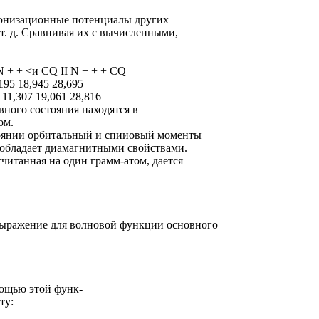
ионизационные потенциалы других
т. д. Сравнивая их с вычисленными,
 N + + <и CQ II N + + + CQ
,195 18,945 28,695
 11,307 19,061 28,816
вного состояния находятся в
ом.
стоянии орбитальный и спииовый моменты
 обладает диамагнитными свойствами.
читанная на один грамм-атом, дается
ыражение для волновой функции основного
мощью этой функ-
ту: