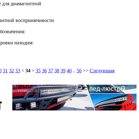
е для диамагнитной
гнитной восприимчивости
бозначения:
ировки находим:
0
31
32
33
<
34
>
35
36
37
38
39
40
..
56
>>
Следующая