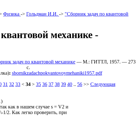
>
Физика
->
Гольдман И.И.
->
"Сборник задач по квантовой
 квантовой механике -
орник задач по квантовой механике
— М.: ГИТТЛ, 1957. — 273
c.
лка)
:
sbornikzadachpokvantovoymehaniki1957.pdf
0
31
32
33
<
34
>
35
36
37
38
39
40
..
56
>>
Следующая
1)
так как в нашем случае s = V2 и
-\-1/2. Как легко проверить, при