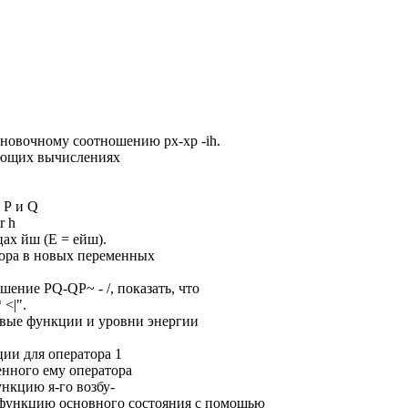
тановочному соотношению рх-хр -ih.
дующих вычислениях
 Р и Q
r h
ах йш (Е = ейш).
ора в новых переменных
шение PQ-QP~ - /, показать, что
 <|".
вые функции и уровни энергии
ии для оператора 1
енного ему оператора
ункцию я-го возбу-
 функцию основного состояния с помощью