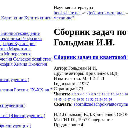
Научная литература
booksshare.net
->
Добавить материал
-
Карта книг
Купить книги
механике"
Сборник задач по
а
Библиотековедение
отектоника
Геофизика
Гольдман И.И.
графия
Кулинария
гика
Маркетинг
ка
Минералогия
Сборник задач по квантовой
ология
Сельское хозяйство
ософия
Химия
Экология
Автор: Гольдман И.И.
Другие авторы: Кривченков В.Д.
Издательство: М.: ГИТТЛ
риспруденция )
Год издания: 1957
Страницы: 273
вления России. IХ-ХХ вв."
Читать:
1
2
3
4
5
6
7
8
9
10
11
12
13
14
15
16
44
45
46
47
48
49
50
51
52
53
54
55
56
Скачать:
sbornikzadachpokvantovoyme
спруденция )
И.И.Гольдман, В.Д.Кривченков
сти" (Юриспруденция )
М.: ГИТТЛ, 1957 Содержание
Предисловие 4
риспруденция )