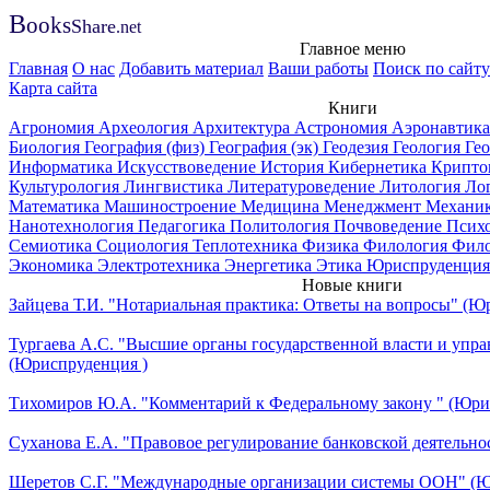
B
ooks
Share
.net
Главное меню
Главная
О нас
Добавить материал
Ваши работы
Поиск по сайту
Карта сайта
Книги
Агрономия
Археология
Архитектура
Астрономия
Аэронавтик
Биология
География (физ)
География (эк)
Геодезия
Геология
Ге
Информатика
Искусствоведение
История
Кибернетика
Крипто
Культурология
Лингвистика
Литературоведение
Литология
Ло
Математика
Машиностроение
Медицина
Менеджмент
Механи
Нанотехнология
Педагогика
Политология
Почвоведение
Псих
Семиотика
Социология
Теплотехника
Физика
Филология
Фил
Экономика
Электротехника
Энергетика
Этика
Юриспруденция
Новые книги
Зайцева Т.И. "Нотариальная практика: Ответы на вопросы" (Ю
Тургаева А.С. "Высшие органы государственной власти и упра
(Юриспруденция )
Тихомиров Ю.А. "Комментарий к Федеральному закону " (Юри
Суханова Е.А. "Правовое регулирование банковской деятельно
Шеретов С.Г. "Международные организации системы ООН" (Ю