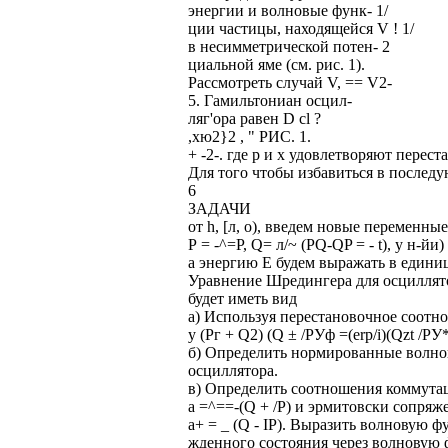
энергии и волновые функ- 1/
ции частицы, находящейся V ! 1/
в несимметрической потен- 2
циальной яме (см. рис. 1).
Рассмотреть случай V, == V2-
5. Гамильтониан осцил-
ляг'ора равен D cl ?
,хю2}2 , " РИС. 1.
+ -2-. где р и х удовлетворяют перес
Для того чтобы избавиться в после
6
ЗАДАЧИ
от h, [л, о), введем новые переменные
Р = -^=Р, Q= л/~ (PQ-QP = - t), у н-йи) 
а энергию Е будем выражать в единиц
Уравнение Шредингера для осциллят
будет иметь вид
а) Используя перестановочное соотно
у (Рг + Q2) (Q ± /РУф =(erp/i)(Qzt /РУ*
б) Определить нормированные волно
осциллятора.
в) Определить соотношения коммутац
a =^==-(Q + /P) и эрмитовски сопряж
а+ = _ (Q - IP). Выразить волновую ф
жденного состояния через волновую