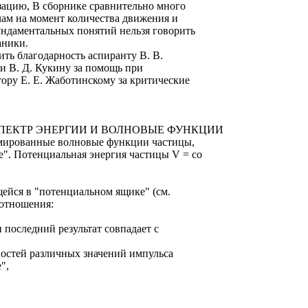
зацию, В сборнике сравнительно много
чам на момент количества движения и
фундаментальных понятий нельзя говорить
аники.
ть благодарность аспиранту В. В.
 и В. Д. Кукину за помощь при
тору Е. Е. Жаботинскому за критические
СПЕКТР ЭНЕРГИИ И ВОЛНОВЫЕ ФУНКЦИИ
рмированные волновые функции частицы,
". Потенциальная энергия частицы V = со
ящейся в "потенциальном ящике" (см.
оотношения:
 последний результат совпадает с
ностей различных значений импульса
",