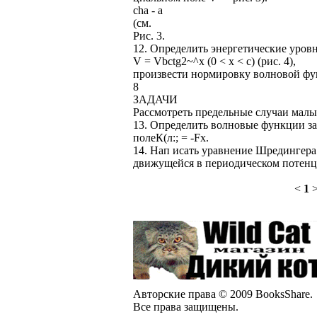
cha - а
(см.
Рис. 3.
12. Определить энергетические уров
V = Vbctg2~^x (0 < х < с) (рис. 4),
произвести нормировку волновой фу
8
ЗАДАЧИ
Рассмотреть предельные случаи малы
13. Определить волновые функции з
полеК(л:; = -Fx.
14. Нап исать уравнение Шредингера 
движущейся в периодическом потенци
<
1
Авторские права © 2009 BooksShare.
Все права защищены.