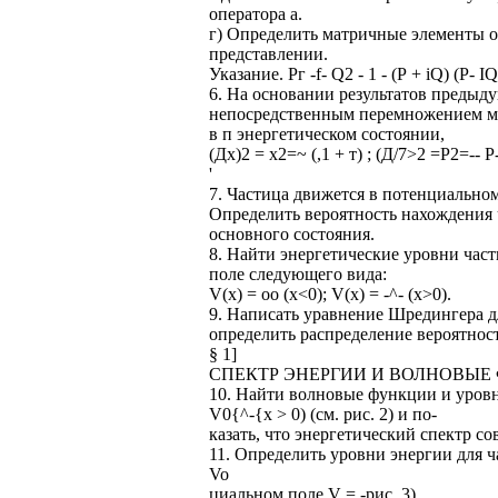
оператора а.
г) Определить матричные элементы о
представлении.
Указание. Рг -f- Q2 - 1 - (Р + iQ) (Р- IQ
6. На основании результатов предыду
непосредственным перемножением мат
в п энергетическом состоянии,
(Дх)2 = х2=~ (,1 + т) ; (Д/7>2 =Р2=-- Р
'
7. Частица движется в потенциальном 
Определить вероятность нахождения 
основного состояния.
8. Найти энергетические уровни час
поле следующего вида:
V(x) = oo (х<0); V(x) = -^- (х>0).
9. Написать уравнение Шредингера д
определить распределение вероятнос
§ 1]
СПЕКТР ЭНЕРГИИ И ВОЛНОВЫЕ
10. Найти волновые функции и уровн
V0{^-{х > 0) (см. рис. 2) и по-
казать, что энергетический спектр со
11. Определить уровни энергии для ч
Vo
циальном поле V = -рис. 3).