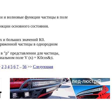
ни и волновые функции частицы в поле
нкции основного состояния.
х и больших значений К0.
аряженной частицы в однородном
в "р" представлении для частицы,
альном поле V (х) = K0cos&;t.
>
2
3
4
5
6
7
..
56
>>
Следующая