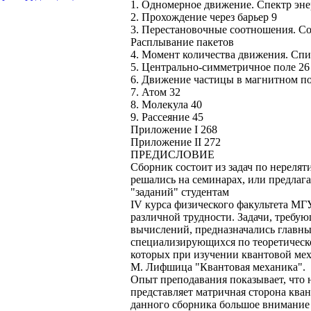
1. Одномерное движение. Спектр эн
2. Прохождение через барьер 9
3. Перестановочные соотношения. С
Расплывание пакетов
4. Момент количества движения. Спи
5. Центрально-симметричное поле 26
6. Движение частицы в магнитном по
7. Атом 32
8. Молекула 40
9. Рассеяние 45
Приложение I 268
Приложение II 272
ПРЕДИСЛОВИЕ
Сборник состоит из задач по нерелят
решались на семинарах, или предлага
"заданий" студентам
IV курса физического факультета МГ
различной трудности. Задачи, требу
вычислений, предназначались главны
специализирующихся по теоретическ
которых при изучении квантовой меха
М. Лифшица "Квантовая механика".
Опыт преподавания показывает, что
представляет матричная сторона ква
данного сборника большое внимание 