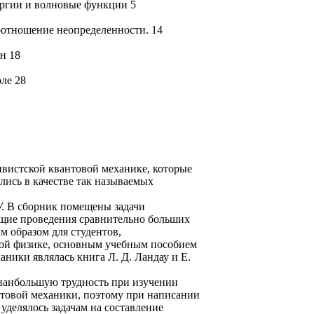
ергии и волновые функции 5
оотношение неопределенности. 14
н 18
ле 28
ивистской квантовой механике, которые
лись в качестве так называемых
У. В сборник помещены задачи
ющие проведения сравнительно больших
м образом для студентов,
ой физике, основным учебным пособием
ники являлась книга Л. Д. Ландау и Е.
 наибольшую трудность при изучении
нтовой механики, поэтому при написании
уделялось задачам на составление