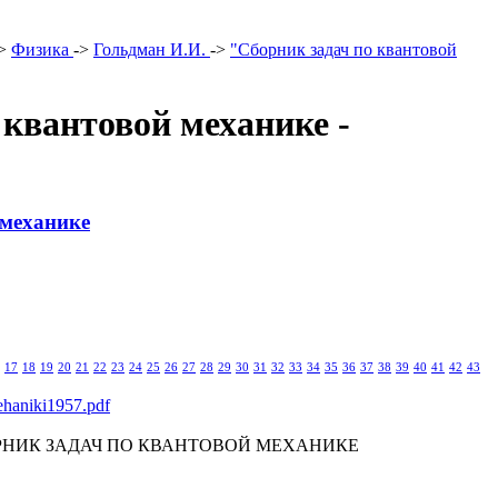
>
Физика
->
Гольдман И.И.
->
"Сборник задач по квантовой
 квантовой механике -
 механике
17
18
19
20
21
22
23
24
25
26
27
28
29
30
31
32
33
34
35
36
37
38
39
40
41
42
43
haniki1957.pdf
 СБОРНИК ЗАДАЧ ПО КВАНТОВОЙ МЕХАНИКЕ