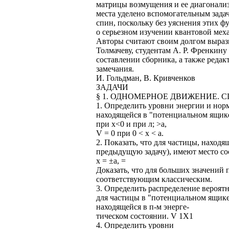
матрицы возмущения и ее диагонали
места уделено вспомогательным зада
спин, поскольку без уяснения этих 
о серьезном изучении квантовой мех
Авторы считают своим долгом вырази
Толмачеву, студентам А. Р. Френкину
составлении сборника, а также редак
замечания.
И. Гольдман, В. Кривченков
ЗАДАЧИ
§ 1. ОДНОМЕРНОЕ ДВИЖЕНИЕ. 
1. Определить уровни энергии и но
находящейся в "потенциальном ящике
при х<0 и при л; >а,
V = 0 при 0 < х < а.
2. Показать, что для частицы, наход
предыдущую задачу), имеют место с
х = ±а, =
Доказать, что для больших значений п
соответствующим классическим.
3. Определить распределение вероят
для частицы в "потенциальном ящике
находящейся в п-м энерге-
тическом состоянии. V 1X1
4. Определить уровни