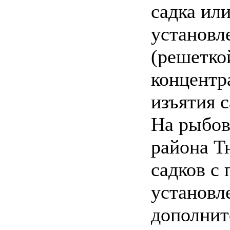
садка ил
установл
(решетко
концентр
изъятия 
На рыбов
района Т
садков с
установл
дополнит