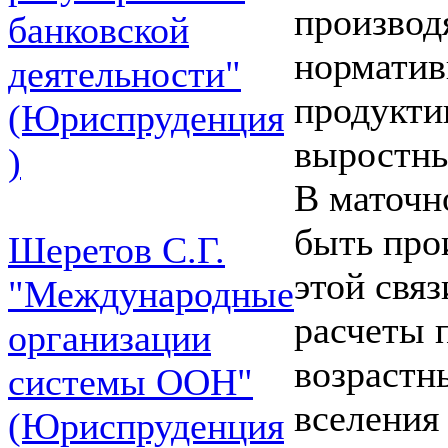
производ
банковской
норматив
деятельности"
продукти
(Юриспруденция
выростны
)
В маточн
быть прои
Шеретов С.Г.
этой свя
"Международные
расчеты 
организации
возрастн
системы ООН"
вселения 
(Юриспруденция