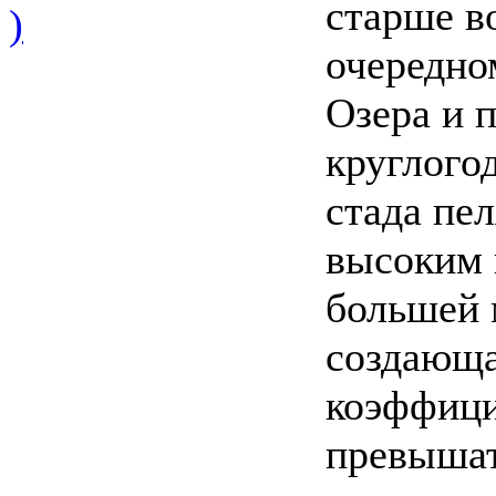
старше в
)
очередно
Озера и 
круглого
стада пе
высоким 
большей 
создающа
коэффици
превышат