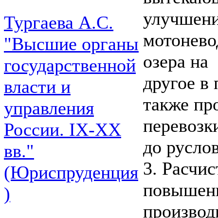
улучшени
Тургаева А.С.
мотонево
"Высшие органы
озера на
государственной
другое в 
власти и
также пр
управления
перевозк
России. IХ-ХХ
до руслов
вв."
3. Расчи
(Юриспруденция
повышени
)
производ