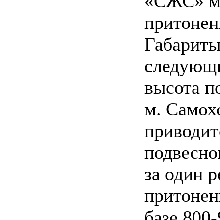
«СЖС» мо
притонен
Габариты
следующие
высота по
м. Самох
приводит
подвесно
за один р
притонен
базе 800-