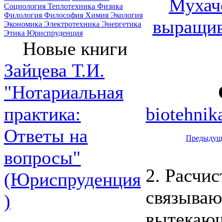
Мухаче
Социология
Теплотехника
Физика
Филология
Философия
Химия
Экология
выращив
Экономика
Электротехника
Энергетика
Этика
Юриспруденция
Новые книги
Зайцева Т.И.
"Нотариальная
biotehnik
практика:
Ответы на
Предыдущ
вопросы"
2. Расчис
(Юриспруденция
связываю
)
вытекающ