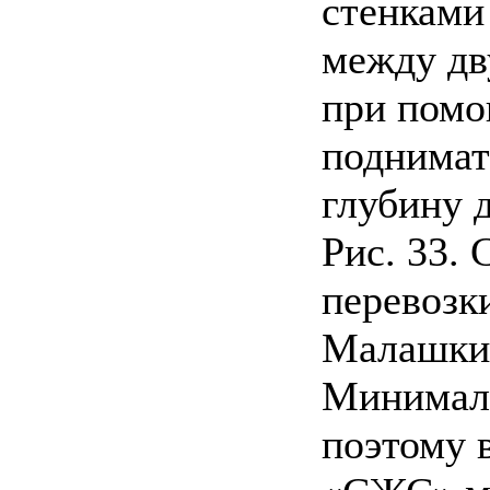
стенками
между дв
при помо
поднимать
глубину д
Рис. 33.
перевозк
Малашкин
Минималь
поэтому 