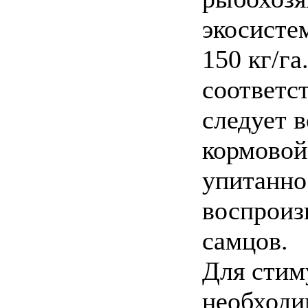
экосисте
150 кг/га
соответс
следует 
кормовой
упитанно
воспроиз
самцов.
Для стим
необходи