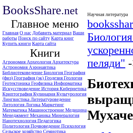
B
ooks
Share
.net
Научная литература
Главное меню
booksshar
Главная
О нас
Добавить материал
Ваши
Биологи
работы
Поиск по сайту
Карта книг
Купить книги
Карта сайта
ускоренн
Книги
пеляди"
Агрономия
Археология
Архитектура
Астрономия
Аэронавтика
Библиотековедение
Биология
География
(физ)
География (эк)
Геодезия
Геология
Биотех
Геотектоника
Геофизика
Информатика
Искусствоведение
История
Кибернетика
Криптография
Кулинария
Культурология
выращи
Лингвистика
Литературоведение
Литология
Логика
Маркетинг
Математика
Машиностроение
Медицина
Мухаче
Менеджмент
Механика
Минералогия
Нанотехнология
Педагогика
Политология
Почвоведение
Психология
Сельское хозяйство
Семиотика