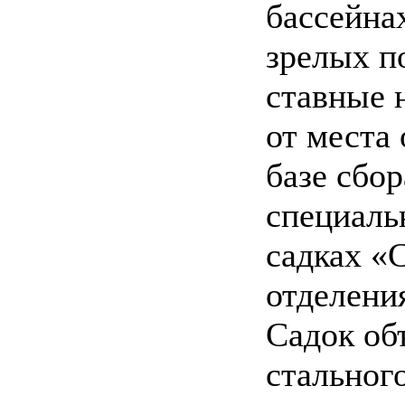
бассейна
зрелых п
ставные 
от места 
базе сбо
специал
садках «
отделени
Садок об
стальног