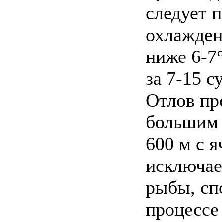
следует 
охлажден
ниже 6-7°
за 7-15 с
Отлов пр
большим 
600 м с я
исключае
рыбы, сп
процессе