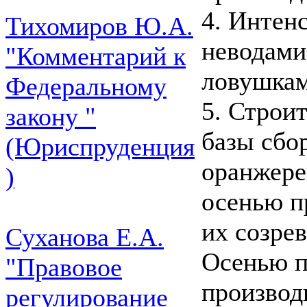
4. Интен
Тихомиров Ю.А.
неводами
"Комментарий к
ловушкам
Федеральному
5. Строи
закону "
базы сбо
(Юриспруденция
оранжере
)
осенью п
их созрев
Суханова Е.А.
Осенью п
"Правовое
производ
регулирование