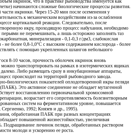
объем икринок, что в практике рыбоводства именуется как
клетке) начинаются сложные биологические процессы развития.
части икринки. Через 15-20 мин после осеменения у
тельность к механическим воздействиям из-за ослабления
цессе кортикальной реакции. Следовательно, после
творенную икру, проходящую процесс набухания, необходимо
 перьями не перемешивать, а лишь осторожно заполнять таз
карбонатная, минерализация - 0,1-0,3 г/дм3, слабокислая
 - не более 0,8-1,0°С с высоким содержанием кислорода - более
уществлять с помощью укрепленных шлангов небольшого
ося 8-10 часов, прочность оболочек икринок вновь
 можно транспортировать на рамках в изотермических ящиках
 далеко. Либо размещать сразу в инкубационные аппараты,
оцесс происходит на территорий рыбоводного завода.
но-биологических показателей оплодотворенной икры пеляди
(ПАБК). Это активное соединение не обладает мутагенной
бствует восстановлению первоначальной хромосомной
репарации, возрастает его сопротивляемость болезнетворным
ированных систем на ферментативном уровне, повышается
Сергиенко, 1992; Князев и др., 1995).
хания, обработанная ПАБК при разных концентрациях
обладает повышенной жизнестойкостью, увеличивая
%. Подращивание личинок пеляди, обработанных раствором
сти молоди и ускорению ее роста.