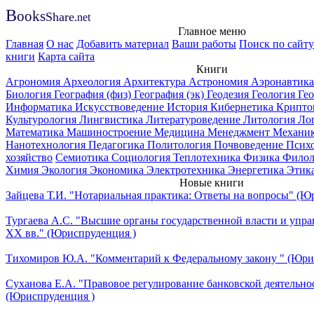
B
ooks
Share
.net
Главное меню
Главная
О нас
Добавить материал
Ваши работы
Поиск по сайту
книги
Карта сайта
Книги
Агрономия
Археология
Архитектура
Астрономия
Аэронавтик
Биология
География (физ)
География (эк)
Геодезия
Геология
Ге
Информатика
Искусствоведение
История
Кибернетика
Крипто
Культурология
Лингвистика
Литературоведение
Литология
Ло
Математика
Машиностроение
Медицина
Менеджмент
Механи
Нанотехнология
Педагогика
Политология
Почвоведение
Псих
хозяйство
Семиотика
Социология
Теплотехника
Физика
Филол
Химия
Экология
Экономика
Электротехника
Энергетика
Этик
Новые книги
Зайцева Т.И. "Нотариальная практика: Ответы на вопросы" (Ю
Тургаева А.С. "Высшие органы государственной власти и упра
ХХ вв." (Юриспруденция )
Тихомиров Ю.А. "Комментарий к Федеральному закону " (Юри
Суханова Е.А. "Правовое регулирование банковской деятельно
(Юриспруденция )