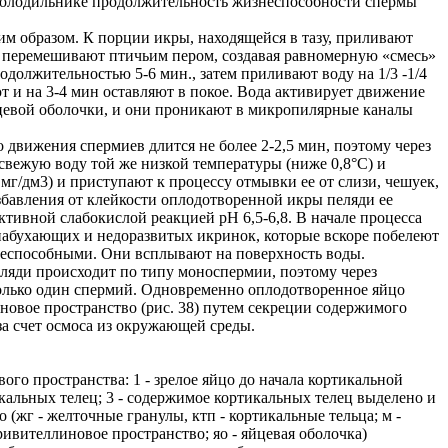
в холодильнике продолжительность жизнеспособности спермы
м образом. К порции икры, находящейся в тазу, приливают
о перемешивают птичьим пером, создавая равномерную «смесь»
должительностью 5-6 мин., затем приливают воду на 1/3 -1/4
ют и на 3-4 мин оставляют в покое. Вода активирует движение
цевой оболочки, и они проникают в микропилярные каналы
движения спермиев длится не более 2-2,5 мин, поэтому через
вежую воду той же низкой температуры (ниже 0,8°С) и
мг/дм3) и приступают к процессу отмывки ее от слизи, чешуек,
збавления от клейкости оплодотворенной икры пеляди ее
тивной слабокислой реакцией pH 6,5-6,8. В начале процесса
енабухающих и недоразвитых икринок, которые вскоре побелеют
знеспособными. Они всплывают на поверхность воды.
еляди происходит по типу моноспермии, поэтому через
олько один спермий. Одновременно оплодотворенное яйцо
иновое пространство (рис. 38) путем секреции содержимого
а счет осмоса из окружающей среды.
ого пространства: 1 - зрелое яйцо до начала кортикальной
кальных телец; 3 - содержимое кортикальных телец выделено и
(жг - желточные гранулы, ктп - кортикальные тельца; м -
ривителлиновое пространство; яо - яйцевая оболочка)