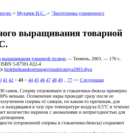
логия
->
Мухачев И.С.
->
"Биотехника ускоренного
ного выращивания товарной
С.
о выращивания товарной пеляди
— Тюмень, 2003. — 176 c.
ISBN 5-87591-022-4
)
:
biotehnikauskorennogovirashivaniya2003.djvu
0
41
42
<
43
>
44
45
46
47
48
49
..
77
>>
Следующая
-30 самок. Сперму отцеживают в стаканчики-бюксы примерно
0-30% меньше. Осеменение икры проводят сразу после ее
 получением спермы от самцов, по каким-то причинам, для
и находящаяся в тазу при температуре воздуха 0,5°С в течение
стает количество икринок с аномалиями и непригодностью для
дотворения.
дкости (отцеженной спермы в стаканчики-бюксы) сохраняют