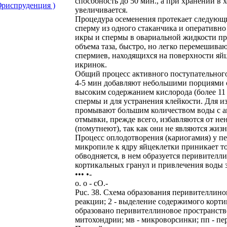
способность до 50 мин., а при хранении 
риспруденция )
увеличивается.
Процедура осеменения протекает следующи
сперму из одного стаканчика и оперативн
икры и спермы в овариальной жидкости про
объема таза, быстро, но легко перемешива
спермиев, находящихся на поверхности яй
икринок.
Общий процесс активного поступательного 
4-5 мин добавляют небольшими порциями с
высоким содержанием кислорода (более 11 
спермы и для устранения клейкости. Для и
промывают большим количеством воды с ак
отмывки, прежде всего, избавляются от н
(помутнеют), так как они не являются жи
Процесс оплодотворения (кариогамия) у п
микропиле к ядру яйцеклетки приникает т
обводняется, в нем образуется перивителл
кортикальных гранул и привлечения воды з
••• •-
о. о - cO.-
Puc. 38. Схема образования перивителлинов
реакции; 2 - выделение содержимого корти
образовано перивителлиновое пространство 
митохондрии; мв - микроворсинки; пп - пе