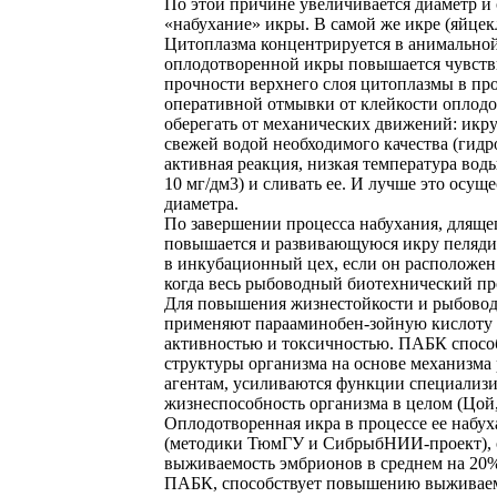
По этой причине увеличивается диаметр и 
«набухание» икры. В самой же икре (яйце
Цитоплазма концентрируется в анимальной 
оплодотворенной икры повышается чувстви
прочности верхнего слоя цитоплазмы в про
оперативной отмывки от клейкости оплодо
оберегать от механических движений: икру
свежей водой необходимого качества (гидро
активная реакция, низкая температура воды
10 мг/дм3) и сливать ее. И лучше это ос
диаметра.
По завершении процесса набухания, длящег
повышается и развивающуюся икру пеляди
в инкубационный цех, если он расположен
когда весь рыбоводный биотехнический пр
Для повышения жизнестойкости и рыбовод
применяют парааминобен-зойную кислоту 
активностью и токсичностью. ПАБК спосо
структуры организма на основе механизма 
агентам, усиливаются функции специализ
жизнеспособность организма в целом (Цой, 
Оплодотворенная икра в процессе ее набу
(методики ТюмГУ и СибрыбНИИ-проект), 
выживаемость эмбрионов в среднем на 20
ПАБК, способствует повышению выживаемо