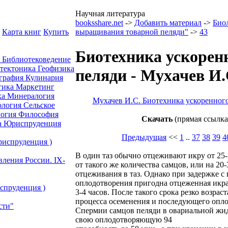
Научная литература
booksshare.net
->
Добавить материал
->
Био
Карта книг
Купить
выращивания товарной пеляди"
->
43
Биотехника ускорен
а
Библиотековедение
отектоника
Геофизика
пеляди - Мухачев И.
графия
Кулинария
гика
Маркетинг
ка
Минералогия
Мухачев И.С. Биотехника ускоренног
ология
Сельское
огия
Философия
Скачать
(прямая ссылка
а
Юриспруденция
Предыдущая
<<
1
..
37
38
39
4
риспруденция )
В один таз обычно отцеживают икру от 25
вления России. IХ-
от такого же количества самцов, или на 2
отцеживания в таз. Однако при задержке с
оплодотворения пригодна отцеженная икра 
спруденция )
3-4 часов. После такого срока резко возра
процесса осеменения и последующего опло
сти"
Спермии самцов пеляди в овариальной жи
свою оплодотворяющую 94