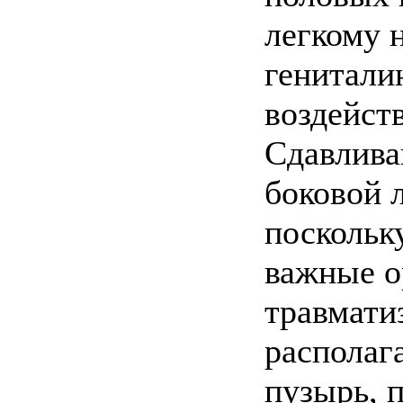
легкому 
генитали
воздейст
Сдавлива
боковой 
поскольк
важные о
травмати
располаг
пузырь, 