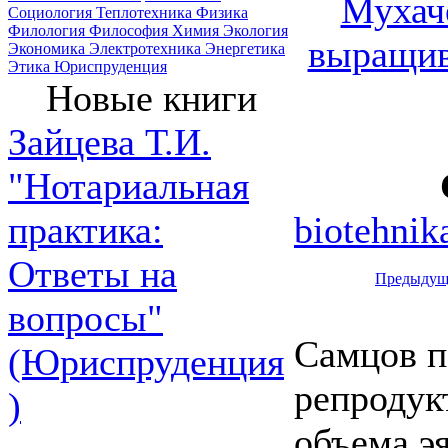
Мухаче
Социология
Теплотехника
Физика
Филология
Философия
Химия
Экология
выращив
Экономика
Электротехника
Энергетика
Этика
Юриспруденция
Новые книги
Зайцева Т.И.
"Нотариальная
biotehnik
практика:
Ответы на
Предыдущ
вопросы"
Самцов п
(Юриспруденция
репродук
)
объема эя