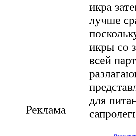
икра зате
лучше ср
поскольк
икры со з
всей парт
разлагаю
представ
для пита
Реклама
сапролег