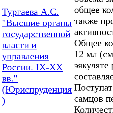
общее ко
Тургаева А.С.
также пр
"Высшие органы
активност
государственной
Общее ко
власти и
12 мл (см
управления
эякуляте
России. IХ-ХХ
составляе
вв."
Поступат
(Юриспруденция
самцов пе
)
Количест