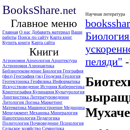
B
ooks
Share
.net
Научная литература
Главное меню
booksshar
Главная
О нас
Добавить материал
Ваши
Биологи
работы
Поиск по сайту
Карта книг
Купить книги
Карта сайта
ускоренн
Книги
пеляди"
Агрономия
Археология
Архитектура
Астрономия
Аэронавтика
Библиотековедение
Биология
География
(физ)
География (эк)
Геодезия
Геология
Биотех
Геотектоника
Геофизика
Информатика
Искусствоведение
История
Кибернетика
Криптография
Кулинария
Культурология
выращи
Лингвистика
Литературоведение
Литология
Логика
Маркетинг
Математика
Машиностроение
Медицина
Мухаче
Менеджмент
Механика
Минералогия
Нанотехнология
Педагогика
Политология
Почвоведение
Психология
Сельское хозяйство
Семиотика