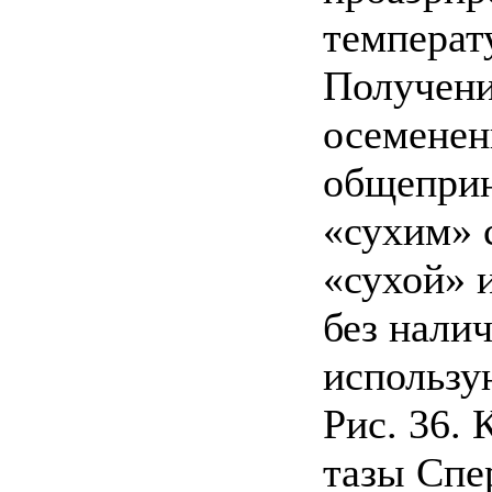
температ
Получени
осеменен
общеприн
«сухим» 
«сухой» 
без нали
использу
Рис. 36.
тазы Спе