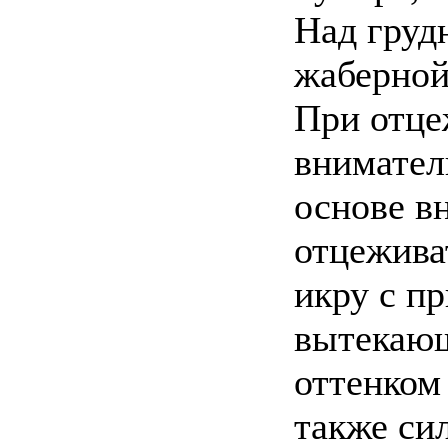
Над груд
жаберной
При отце
вниматель
основе в
отцежива
икру с п
вытекающ
оттенком
также си