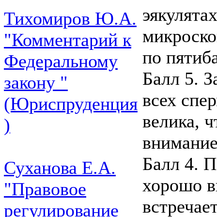
эякулята
Тихомиров Ю.А.
микроско
"Комментарий к
по пятиб
Федеральному
Балл 5. 
закону "
всех спе
(Юриспруденция
велика, 
)
внимание
Балл 4. 
Суханова Е.А.
хорошо в
"Правовое
встречае
регулирование