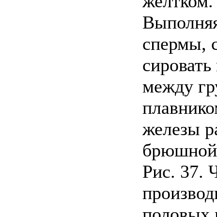
желтком.
Выполняя
спермы, 
сировать
между г
плавнико
железы р
брюшной 
Рис. 37. 
производ
половых 