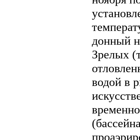
установл
температ
донный н
Зрелых (
отловлен
водой в 
искусств
временно
(бассейн
проаэрир