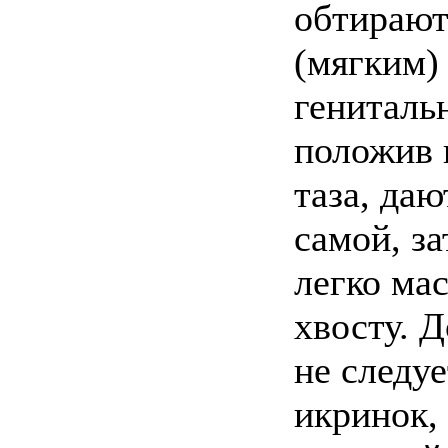
обтирают
(мягким)
генитальн
положив 
таза, да
самой, з
легко ма
хвосту. 
не следуе
икринок,