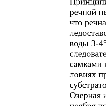
Принципи
речной пе
что речна
ледоставо
воды 3-4°
следоват
самками 
ловиях п
субстрато
Озерная 
ноября п