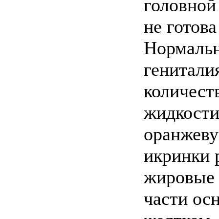
головной
не готова
Нормальн
генитали
количест
жидкости
оранжеву
икринки 
жировые 
части ос