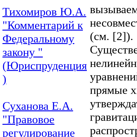
вызываем
Тихомиров Ю.А.
несовмес
"Комментарий к
(см. [2]).
Федеральному
Существе
закону "
нелинейн
(Юриспруденция
уравнений
)
прямые x
утвержда
Суханова Е.А.
гравитац
"Правовое
распрост
регулирование