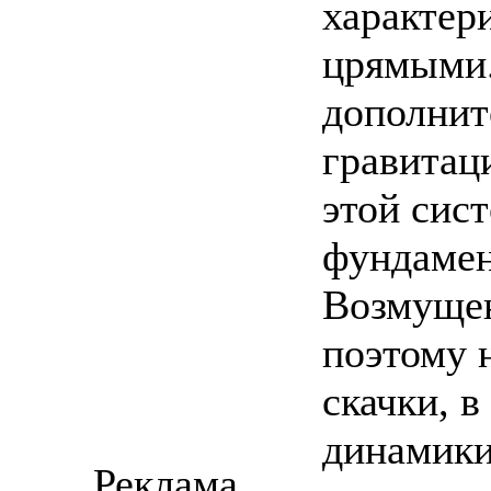
характер
црямыми.
дополнит
гравитац
этой сист
фундамен
Возмущен
поэтому 
скачки, в
динамики
Реклама