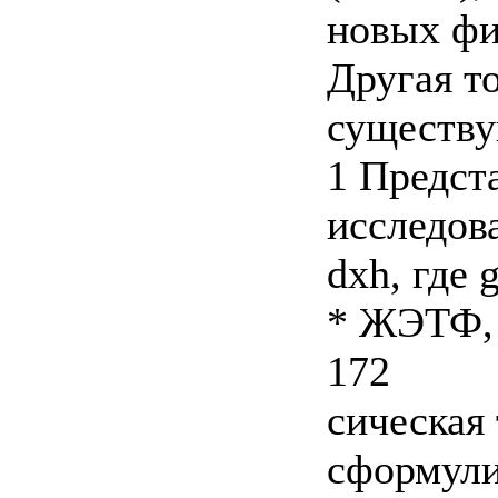
новых фи
Другая то
существу
1 Предст
исследова
dxh, где g
* ЖЭТФ, 1
172
сическая
сформули