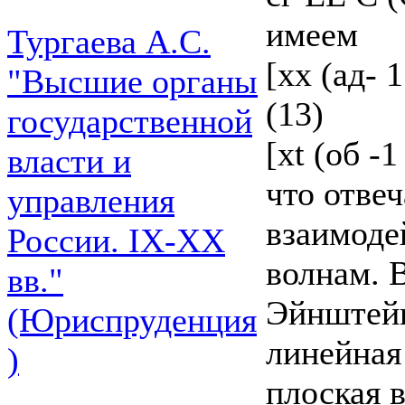
имеем
Тургаева А.С.
[хх (ад- 
"Высшие органы
(13)
государственной
[xt (об -1
власти и
что отве
управления
взаимод
России. IХ-ХХ
волнам. 
вв."
Эйнштейн
(Юриспруденция
линейная
)
плоская 