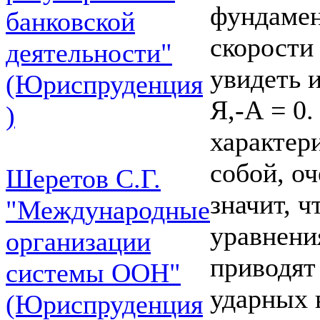
фундамен
банковской
скорости 
деятельности"
увидеть 
(Юриспруденция
Я,-А = 0.
)
характер
собой, оч
Шеретов С.Г.
значит, 
"Международные
уравнени
организации
приводят
системы ООН"
ударных в
(Юриспруденция