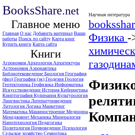
B
ooks
Share
.net
Научная литература
Главное меню
booksshar
Главная
О нас
Добавить материал
Ваши
Физика
-
работы
Поиск по сайту
Карта книг
Купить книги
Карта сайта
химическ
Книги
газодина
Агрономия
Археология
Архитектура
Астрономия
Аэронавтика
Библиотековедение
Биология
География
(физ)
География (эк)
Геодезия
Геология
Физико
Геотектоника
Геофизика
Информатика
Искусствоведение
История
Кибернетика
Криптография
Кулинария
Культурология
реляти
Лингвистика
Литературоведение
Литология
Логика
Маркетинг
Математика
Машиностроение
Медицина
Компан
Менеджмент
Механика
Минералогия
Нанотехнология
Педагогика
Политология
Почвоведение
Психология
Сельское хозяйство
Семиотика