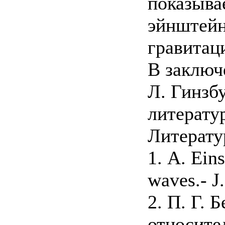
показыва
эйнштейн
гравитац
В заключ
Л. Гинзб
литерату
Литерату
1. A. Eins
waves.- J.
2. П. Г. 
относител