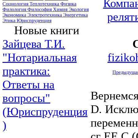
Компан
Социология
Теплотехника
Физика
Филология
Философия
Химия
Экология
релят
Экономика
Электротехника
Энергетика
Этика
Юриспруденция
Новые книги
Зайцева Т.И.
fizik
"Нотариальная
практика:
Предыдуща
Ответы на
Вернемся
вопросы"
D. Исключ
(Юриспруденция
перемен
)
сг ЕЕ С (