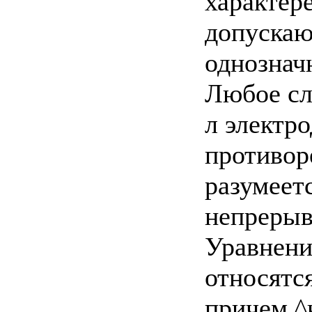
характере
допускаю
однознач
Любое сл
л электр
противор
разумеет
непрерыв
Уравнени
относятс
причем ^