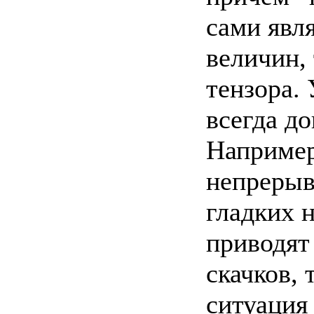
сами явл
величин, 
тензора.
всегда д
Например
непрерыв
гладких 
приводят
скачков, 
ситуация