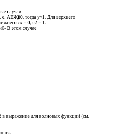
ные случаи.
 е. АЕЖji0, тогда у^1. Для верхнего
нижнего сх = 0, с2 = 1.
и0- В этом случае
2 в выражение для волновых функций (см.
ровня-