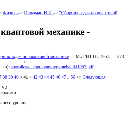
>
Физика
->
Гольдман И.И.
->
"Сборник задач по квантовой
 квантовой механике -
орник задач по квантовой механике
— М.: ГИТТЛ, 1957. — 273
c.
лка)
:
sbornikzadachpokvantovoymehaniki1957.pdf
7
38
39
40
<
41
>
42
43
44
45
46
47
..
56
>>
Следующая
=-V2-
 верхнего
 нижнего уровня,