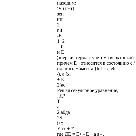
находим:
\V (г'+т)
зен
trtf
2
nif
-Е
1+2
= 0.
и Е
¦энергия терма с учетом сверхтонкой
причем Е+ относится к состоянию с / = /
полного момента {tnf = /, eh
/), а [х,
+ Е-
2[ас '
Решая секулярное уравнение,
. Д?
Т
/г
2,а0да
2S
i+т
Y тг + ?'
где ДЕ = Е+ - Е_, a s - .