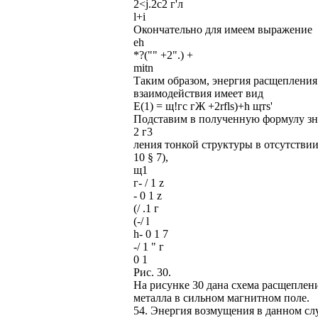
2<j.2c2 г'л
l+i
Окончательно для имеем выражение
eh
*?("" +2".) +
mitn
Таким образом, энергия расщепления
взаимодействия имеет вид
Е(1) = щ!гс гЖ +2rfls)+h щтs'
Подставим в полученную формулу зн
2 г3
ления тонкой структуры в отсутствии 
10 § 7),
щ1
г- / 1 z
- 0 1 z
(/ .1 г
(-/ l
h- 0 1 7
-/ 1 " г
0 1
Рис. 30.
На рисунке 30 дана схема расщеплени
металла в сильном магнитном поле.
54. Энергия возмущения в данном сл