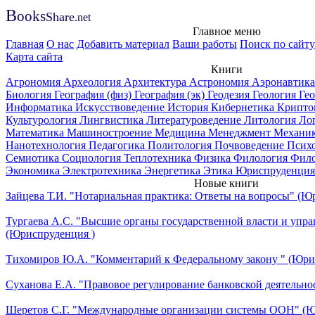
B
ooks
Share
.net
Главное меню
Главная
О нас
Добавить материал
Ваши работы
Поиск по сайту
Карта сайта
Книги
Агрономия
Археология
Архитектура
Астрономия
Аэронавтик
Биология
География (физ)
География (эк)
Геодезия
Геология
Ге
Информатика
Искусствоведение
История
Кибернетика
Крипто
Культурология
Лингвистика
Литературоведение
Литология
Ло
Математика
Машиностроение
Медицина
Менеджмент
Механи
Нанотехнология
Педагогика
Политология
Почвоведение
Псих
Семиотика
Социология
Теплотехника
Физика
Филология
Фил
Экономика
Электротехника
Энергетика
Этика
Юриспруденция
Новые книги
Зайцева Т.И. "Нотариальная практика: Ответы на вопросы" (Ю
Тургаева А.С. "Высшие органы государственной власти и упра
(Юриспруденция )
Тихомиров Ю.А. "Комментарий к Федеральному закону " (Юри
Суханова Е.А. "Правовое регулирование банковской деятельно
Шеретов С.Г. "Международные организации системы ООН" (Ю