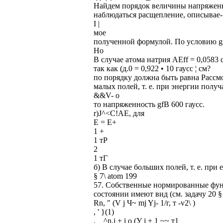
Найдем порядок величины напряженно
наблюдаться расщепление, описывае-
I |
мое
полученной формулой. По условию g
Но
В случае атома натрия AEff = 0,0583 см
так как (д.0 = 0,922 • 10 гаусс ¦ см?
по порядку должна быть равна Рассмо
малых полей, т. е. при энергии пол
&&V- о
то напряженность gfB 600 гаусс.
r)J^<C!AЕ, для
Е = Е+
1 +
1 тР
2
1 тГ
б) В случае больших полей, т. е. при
§ 7\ atom 199
57. Собственные нормированные фун
состоянии имеют вид (см. задачу 20 §
Rn, " (V j Ч~ mj Yj- 1/г, т -v2\ )
, ' }(1)
, _ ^n,j + i o (У j + 1 ~~ т1