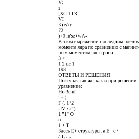
V:
з
[ХС 1 Г3
VI
3 (rs) г
72
)+0 m'sz+wA-
В этом выражении последним членом
момента ядра по сравнению с магнит
ным моментом электрона
3 <
1 2 цс 1
198
ОТВЕТЫ И РЕШЕНИЯ
Поступая так же, как и при решении з
уравнение:
Но 3emf
i + ¦
Г (. 1 \2
-JV \ 2")
1 "1" О
о
1 + Т
Здесь Е+ структуры, а Е_ с / =
/-1, ....