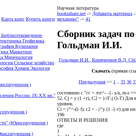
Научная литература
booksshare.net
->
Добавить материал
-
Карта книг
Купить книги
механике"
->
41
Сборник задач по
а
Библиотековедение
отектоника
Геофизика
Гольдман И.И.
графия
Кулинария
гика
Маркетинг
ка
Минералогия
Гольдман И.И., Кривченков В.Д. Сб
ология
Сельское хозяйство
ософия
Химия
Экология
Скачать
(прямая ссы
Предыдущая
<<
1
..
35
36
3
риспруденция )
состоянию с "гг = лтг^- -{- х/а, m-s =
вления России. IХ-ХХ вв."
52. Cj = y (1 +т), С2 = }//Г-j О-Т) Для
уровня,
Ci = |/"^-(l- f), с2 = - |/"у (1 -}-т) для
спруденция )
196
ОТВЕТЫ И РЕШЕНИЯ
сти" (Юриспруденция )
где
1
риспруденция )