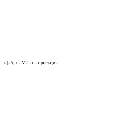
-)-'/г, г - V2' тг - проекция