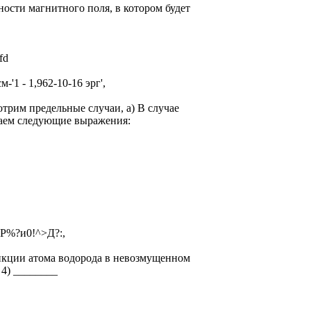
сти магнитного поля, в котором будет
fd
-'1 - 1,962-10-16 эрг',
трим предельные случаи, а) В случае
учаем следующие выражения:
 еР%?и0!^>Д?:,
кции атома водорода в невозмущенном
 4) ________