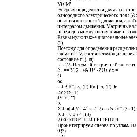
Yi+'M'
Энергия определяется двумя квантовы
однородного электрического поля (&х 
остается константой движения, а ор
интегралом движения. Матричные эл
переходов между состояниями с разл
Равны нулю также диагональные элеме
(2)
Поэтому для определения расщеплен
элементы V, соответствующие переходу и
состояние п, j, ntj,
l-j - '/2- Искомый матричный элемент
21 == У12 - е& U*~ZU+ dx =
О
оо
= J r9R",j-y, (Г) Rn.j+ч, (Г) dr
2УУ(У+1)
JV VJ "'j
X
X J mj-4,Yj+4" т. -1,2 cos & -V" (7 - 1) 
X J + C0S ^ ¦ (3)
2 00 ОТВЕТЫ И РЕШЕНИЯ
Проинтегрируем сперва по углам. На 
0 ¦?) +
+ V