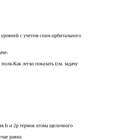
 уровней с учетом спин-орбитального
аче-
поля-Как легко показать (см. задачу
я Is и 2р термов атома щелочного
учае равна