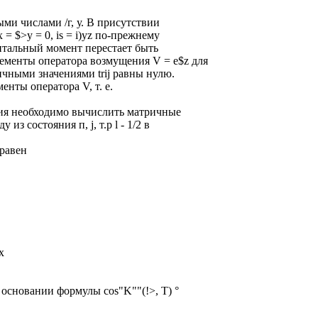
ми числами /г, у. В присутствии
= $>у = 0, is = i)yz по-прежнему
битальный момент перестает быть
ементы оператора возмущения V = e$z для
ичными значениями trij равны нулю.
нты оператора V, т. е.
ия необходимо вычислить матричные
з состояния п, j, т.р l - 1/2 в
 равен
x
основании формулы cos"K""(!>, Т) °