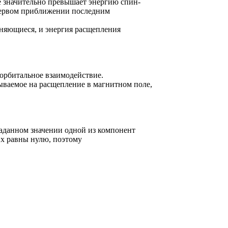
ле значительно превышает энергию спин-
 первом приближении последним
аняющиеся, и энергия расщепления
орбитальное взаимодействие.
ываемое на расщепление в магнитном поле,
заданном значении одной из компонент
их равны нулю, поэтому