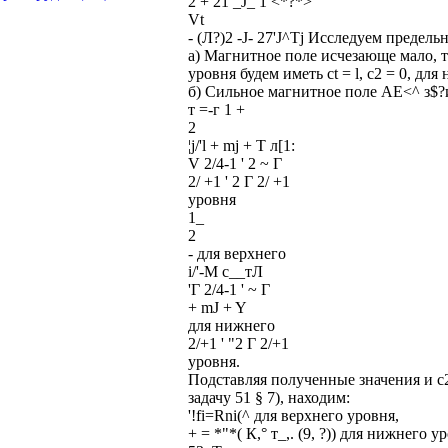
2 + 21 _J_ 1 <*?*>
Vt
- (Л?)2 -J- 27'J^Tj Исследуем предель
а) Магнитное поле исчезающе мало, т.
уровня будем иметь ct = l, с2 = 0, для 
б) Сильное магнитное поле АЕ<^ з$?
т =-г 1 +
2
¦j/'l + mj + T л[1:
V 2/4-1 ' 2 ~ Г
2/ +1 ' 2 Г 2/ +1
уровня
1_
2
- для верхнего
i/'-M с__тЛ
'Г 2/4-1 ' ~ Г
+ mJ + Y
для нижнего
2/+1 ' "2 Г 2/+1
уровня.
Подставляя полученные значения и с
задачу 51 § 7), находим:
'!fi=Rni(^ для верхнего уровня,
+ = *"*( К,° т_,. (9, ?)) для нижнего у