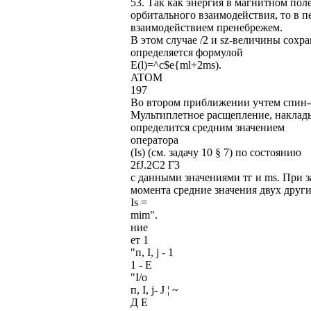
53. Так как энергия в магнитном по
орбитального взаимодействия, то в
взаимодействием пренебрежем.
В этом случае /2 и sz-величины сохр
определяется формулой
E(l)=^c$e{ml+2ms).
ATOM
197
Во втором приближении учтем спин-
Мультиплетное расщепление, наклад
определится средним значением
оператора
(Is) (см. задачу 10 § 7) по состоянию
2fJ.2C2 Г3
с данными значениями тг и ms. При 
момента средние значения двух друг
Is =
mim".
ние
ет 1
"п, I, j - 1
1 - Е
"I/o
п, I, j- J ¦ ~
Д Е