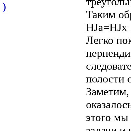
треуголь
)
Таким об
HJa=HJx 
Легко пок
перпенди
следоват
полости 
Заметим,
оказалос
этого мы
задачи и