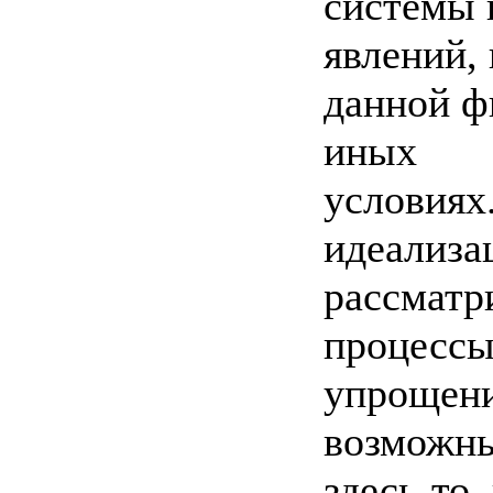
системы 
явлений,
данной ф
иных
условиях
идеализац
рассматр
процессы
упрощени
возможны
здесь-то,