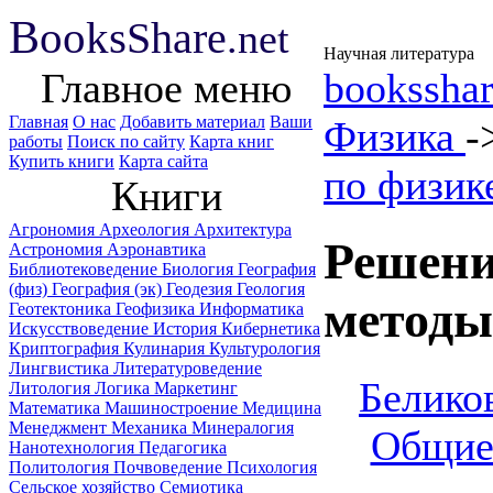
B
ooks
Share
.net
Научная литература
Главное меню
booksshar
Главная
О нас
Добавить материал
Ваши
Физика
-
работы
Поиск по сайту
Карта книг
Купить книги
Карта сайта
по физик
Книги
Агрономия
Археология
Архитектура
Решени
Астрономия
Аэронавтика
Библиотековедение
Биология
География
(физ)
География (эк)
Геодезия
Геология
методы
Геотектоника
Геофизика
Информатика
Искусствоведение
История
Кибернетика
Криптография
Кулинария
Культурология
Лингвистика
Литературоведение
Беликов
Литология
Логика
Маркетинг
Математика
Машиностроение
Медицина
Менеджмент
Механика
Минералогия
Общие
Нанотехнология
Педагогика
Политология
Почвоведение
Психология
Сельское хозяйство
Семиотика