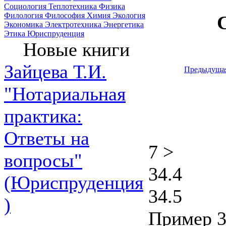
Социология
Теплотехника
Физика
Филология
Философия
Химия
Экология
Экономика
Электротехника
Энергетика
Этика
Юриспруденция
Новые книги
Зайцева Т.И.
Предыдуща
"Нотариальная
практика:
Ответы на
7 >
вопросы"
34.4
(Юриспруденция
34.5
)
Пример 3