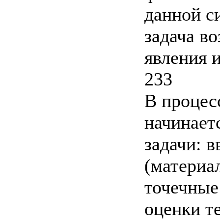
данной с
задача в
явления и
233
В процес
начинает
задачи: 
(материа
точечные 
оценки т