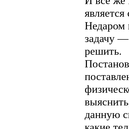
И все же
является
Недаром 
задачу —
решить.
Постанов
поставле
физическ
выяснить
данную с
какие те