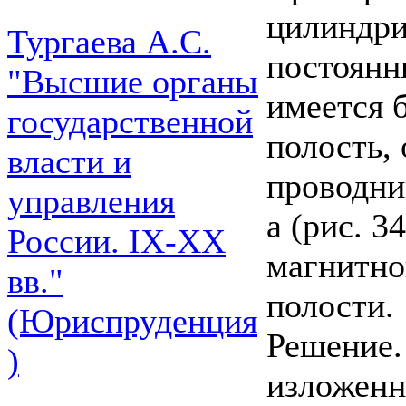
цилиндри
Тургаева А.С.
постоянн
"Высшие органы
имеется 
государственной
полость,
власти и
проводник
управления
а (рис. 3
России. IХ-ХХ
магнитно
вв."
полости.
(Юриспруденция
Решение.
)
изложенн