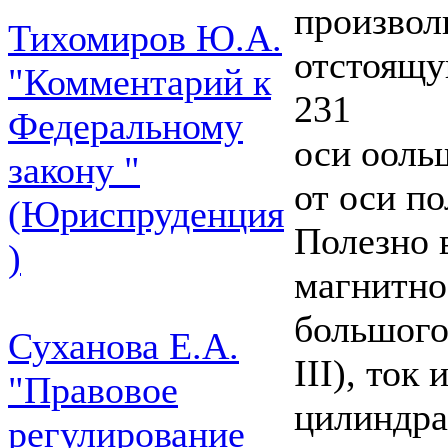
произвол
Тихомиров Ю.А.
отстоящу
"Комментарий к
231
Федеральному
оси ооль
закону "
от оси по
(Юриспруденция
Полезно 
)
магнитно
большого
Суханова Е.А.
III), ток
"Правовое
цилиндра 
регулирование