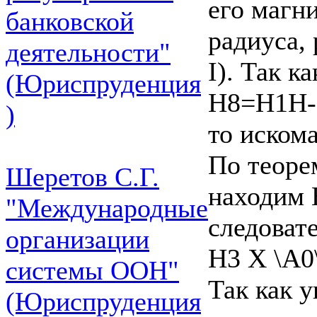
его магн
банковской
радиуса,
деятельности"
I). Так к
(Юриспруденция
H8=H1H-
)
то иском
По теоре
Шеретов С.Г.
находим 
"Международные
следовате
организации
H3 X \А0\
системы ООН"
Так как 
(Юриспруденция