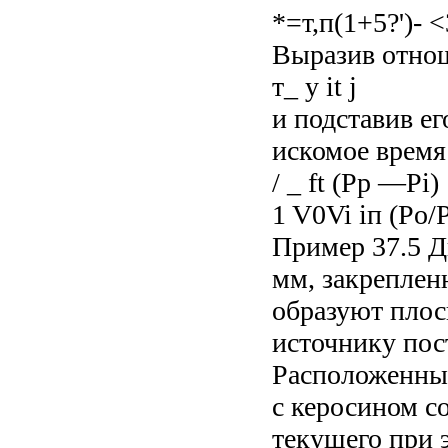
*=т,п(1+5?')- 
Выразив отнош
т_ у it j
и подставив ег
искомое время
/ _ ft (Рр —Pi)
1 V0Vi іп (Po/P
Пример 37.5 Д
мм, закрепленн
образуют плос
источнику пос
Расположенные
с керосином со
текущего при 