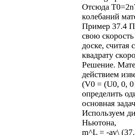
Отсюда T0=2nV
колебаний мат
Пример 37.4 П
свою скорость
доске, считая
квадрату скоро
Решение. Мате
действием изв
(V0 = (U0, 0, 
определить оди
основная зада
Используем ди
Ньютона,
m^L = -av\ (37.