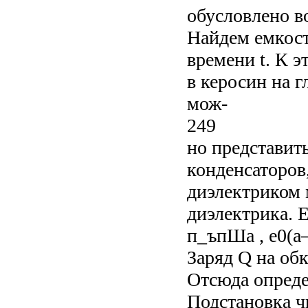
обусловлено в
Найдем емкост
времени t. К 
в керосин на 
мож-
249
но представит
конденсаторов
диэлектриком 
диэлектрика. 
п_ъпШа , e0(a—
Заряд Q на обк
Отсюда определ
Подстановка ч