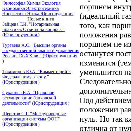
Философия
Химия
Экология
поршнем внутр
Экономика
Электротехника
Энергетика
Этика
Юриспруденция
(идеальный газ
Новые книги
того, как порш
Зайцева Т.И. "Нотариальная
практика: Ответы на вопросы"
положения равн
(Юриспруденция )
поршнем не из
Тургаева А.С. "Высшие органы
государственной власти и управления
останутся пос
России. IХ-ХХ вв." (Юриспруденция
изменится (те
)
уменьшится на
Тихомиров Ю.А. "Комментарий к
Федеральному закону "
Следовательно,
(Юриспруденция )
дополнительна
Суханова Е.А. "Правовое
регулирование банковской
Под действием
деятельности" (Юриспруденция )
положении рав
Шеретов С.Г. "Международные
нуль. Но так 
организации системы ООН"
(Юриспруденция )
отлична от нул