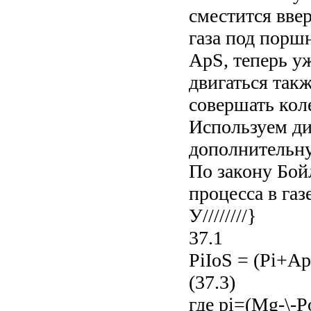
сместится ввер
газа под порш
ApS, теперь у
двигаться так
совершать кол
Используем ди
дополнительн
По закону Бой
процесса в га
У////////}
37.1
PiIoS = (Pi+Ap
(37.3)
где pi=(Mg-\-