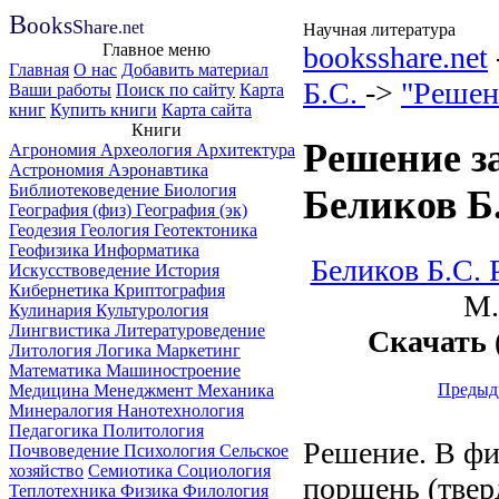
B
ooks
Share
.net
Научная литература
Главное меню
booksshare.net
Главная
О нас
Добавить материал
Б.С.
->
"Решен
Ваши работы
Поиск по сайту
Карта
книг
Купить книги
Карта сайта
Книги
Решение з
Агрономия
Археология
Архитектура
Астрономия
Аэронавтика
Библиотековедение
Биология
Беликов Б
География (физ)
География (эк)
Геодезия
Геология
Геотектоника
Геофизика
Информатика
Беликов Б.С.
Искусствоведение
История
Кибернетика
Криптография
М.
Кулинария
Культурология
Лингвистика
Литературоведение
Скачать
Литология
Логика
Маркетинг
Математика
Машиностроение
Предыд
Медицина
Менеджмент
Механика
Минералогия
Нанотехнология
Педагогика
Политология
Решение. В фи
Почвоведение
Психология
Сельское
хозяйство
Семиотика
Социология
поршень (твер
Теплотехника
Физика
Филология