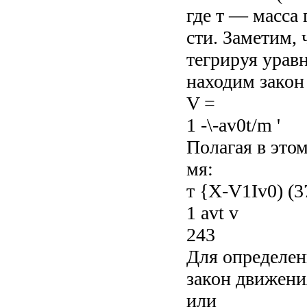
где т — масса
сти. Заметим, 
тегрируя уравн
находим закон
V =
1 -\-av0t/m '
Полагая в это
мя:
т {X-V1Iv0) (3
1 avt v
243
Для определен
закон движени
или