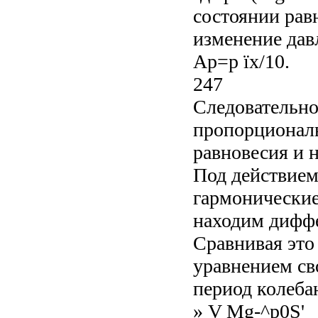
состоянии равн
изменение давл
Ар=р їх/10.
247
Следовательно
пропорционал
равновесия и 
Под действием
гармонические
находим диффе
Сравнивая эт
уравнением св
период колеба
» V Mg-^p0S'