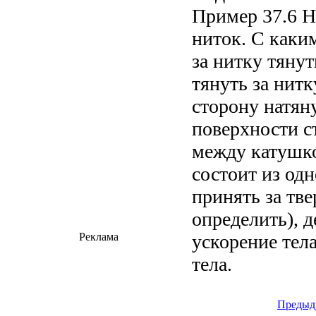
Пример 37.6 Н
ниток. С каки
за нитку тянут
тянуть за нитк
сторону натян
поверхности с
между катушко
состоит из од
принять за тв
определить), 
ускорение тел
Реклама
тела.
Предыд