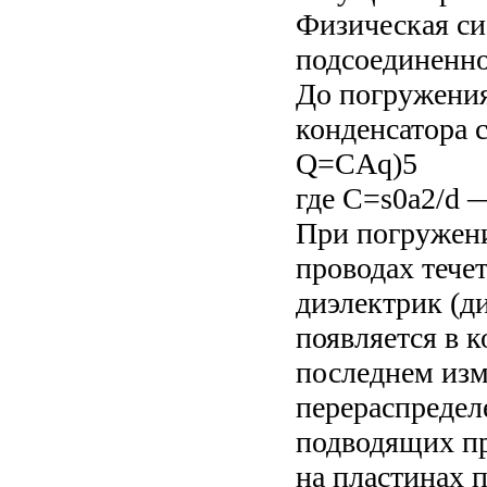
Физическая си
подсоединенно
До погружения
конденсатора 
Q=CAq)5
где C=s0a2/d 
При погружени
проводах тече
диэлектрик (д
появляется в к
последнем изм
перераспредел
подводящих пр
на пластинах 