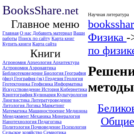
B
ooks
Share
.net
Научная литература
Главное меню
booksshar
Главная
О нас
Добавить материал
Ваши
Физика
-
работы
Поиск по сайту
Карта книг
Купить книги
Карта сайта
по физик
Книги
Агрономия
Археология
Архитектура
Решени
Астрономия
Аэронавтика
Библиотековедение
Биология
География
(физ)
География (эк)
Геодезия
Геология
методы
Геотектоника
Геофизика
Информатика
Искусствоведение
История
Кибернетика
Криптография
Кулинария
Культурология
Лингвистика
Литературоведение
Беликов
Литология
Логика
Маркетинг
Математика
Машиностроение
Медицина
Менеджмент
Механика
Минералогия
Общие
Нанотехнология
Педагогика
Политология
Почвоведение
Психология
Сельское хозяйство
Семиотика