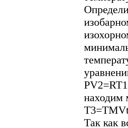
Определи
изобарном
изохорно
минималь
температу
уравнений
PV2=RT1
находим 
T3=TMVt=
Так как 