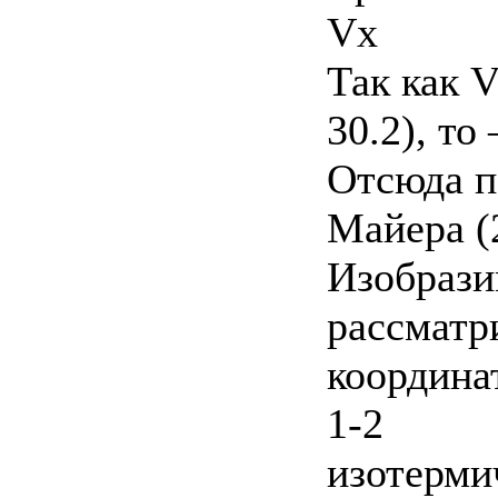
Vx
Так как 
30.2), то
Отсюда п
Майера (
Изобрази
рассматр
координат
1-2
изотерми