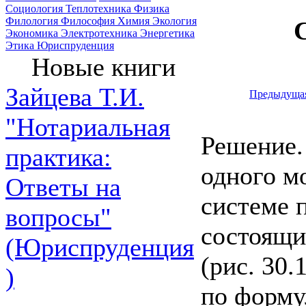
Социология
Теплотехника
Физика
Филология
Философия
Химия
Экология
Экономика
Электротехника
Энергетика
Этика
Юриспруденция
Новые книги
Зайцева Т.И.
Предыдуща
"Нотариальная
Решение.
практика:
одного мо
Ответы на
системе 
вопросы"
состоящи
(Юриспруденция
(рис. 30.
)
по форму