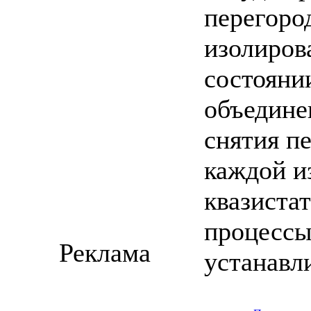
перегоро
изолиров
состоянии
объединен
снятия пе
каждой из
квазиста
процессы,
Реклама
устанавл