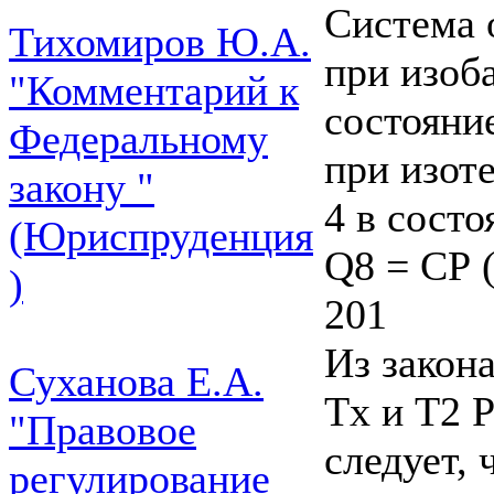
Система 
Тихомиров Ю.А.
при изоб
"Комментарий к
состояние
Федеральному
при изот
закону "
4 в состо
(Юриспруденция
Q8 = СР (
)
201
Из закон
Суханова Е.А.
Tx и T2 
"Правовое
следует, 
регулирование