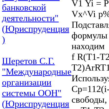
V1 Yi = P
банковской
Vx^Vi р
деятельности"
Подставл
(Юриспруденция
формулы (
)
находим
f R(T1-T2
Шеретов С.Г.
T2)ArRT
"Международные
Использу
организации
Cp=112(i-
системы ООН"
свободы,
(Юриспруденция