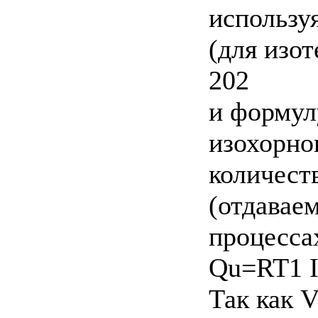
использу
(для изо
202
и формулу
изохорно
количест
(отдавае
процесса
Qu=RT1 I
Так как 