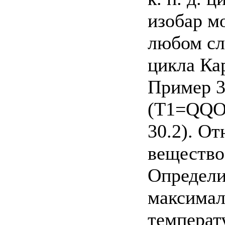
изобар м
любом слу
цикла Ка
Пример 3
(T1=QQO 
30.2). О
вещество
Определит
максимал
температ