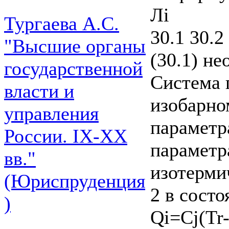
Лі
Тургаева А.С.
30.1 30.2
"Высшие органы
(30.1) н
государственной
Система 
власти и
изобарном
управления
параметра
России. IХ-ХХ
параметр
вв."
изотерми
(Юриспруденция
2 в состо
)
Qi=Cj(Tr-