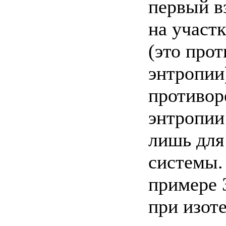
первый в
на участ
(это про
энтропии
противор
энтропии 
лишь для
системы.
примере 3
при изот