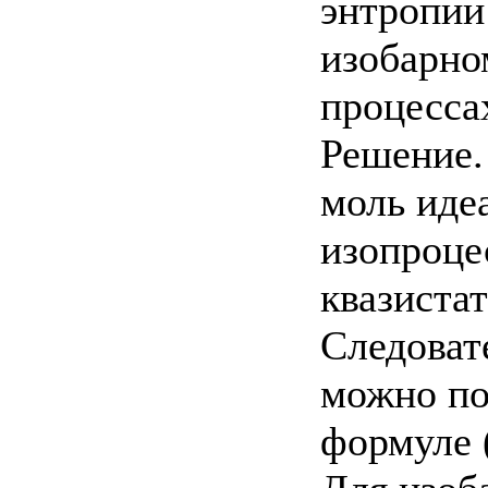
энтропии
изобарно
процесса
Решение.
моль иде
изопроце
квазиста
Следоват
можно по
формуле (