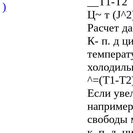
__T1-T2
)
Ц~ т (J^2
Расчет да
К- п. д ц
температ
холодиль
^=(T1-T2
Если уве
например,
свободы м
к. п. д. 