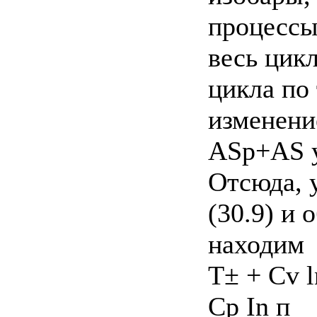
процессы
весь цик
цикла по 
изменени
ASp+AS 
Отсюда, 
(30.9) и 
находим
T± + Cv ln
Ср In п