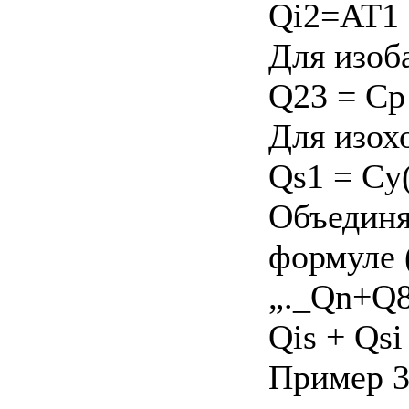
Qi2=AT1 
Для изоб
Q23 = Ср 
Для изох
Qs1 = Cy(
Объединя
формуле (
„._Qn+Q8
Qis + Qsi 
Пример 3