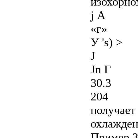
изохорно
j А
«г»
У 's) >
J
Jn Г
30.3
204
получает
охлажден
Пример 3