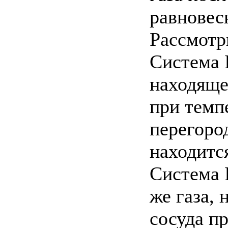
равновес
Рассмотр
Система I
находяще
при темп
перегоро
находитс
Система I
же газа,
сосуда п