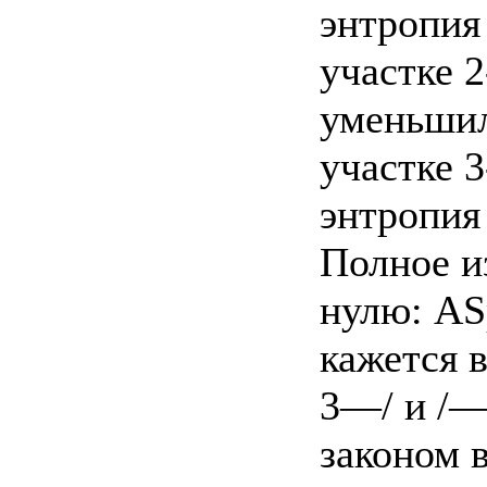
энтропия
участке 
уменьшил
участке 3
энтропия
Полное и
нулю: AS
кажется 
3—/ и /—
законом 