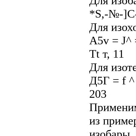
Для изоб
*S,-№-]C
Для изох
A5v = J^ 
Tt т, 11
Для изот
Д5Г = f ^
203
Применим
из пример
изобары,