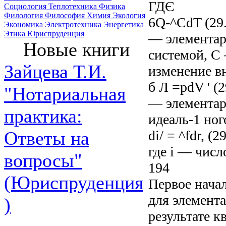
ГДЄ
Социология
Теплотехника
Физика
Филология
Философия
Химия
Экология
6Q-^CdT (29.
Экономика
Электротехника
Энергетика
Этика
Юриспруденция
— элементар
Новые книги
системой, С
Зайцева Т.И.
изменение в
б Л =pdV ' (2
"Нотариальная
— элементар
практика:
идеаль-1 ног
di/ = ^fdr, (29
Ответы на
где і — числ
вопросы"
194
(Юриспруденция
Первое нача
для элемент
)
результате к