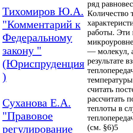
ряд равнове
Тихомиров Ю.А.
Количество 
характерист
"Комментарий к
работы. Эти
Федеральному
микроуровне
закону "
— молекул, а
результате в
(Юриспруденция
теплопереда
)
температуры
считать пос
рассчитать п
Суханова Е.А.
теплоты в сл
"Правовое
теплопереда
(см. §6)5
регулирование