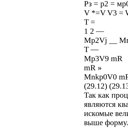
Рз = р2 = мр
V *=V V3 = 
T =
1 2 —
Mp2Vj __ М
T —
Mp3V9 mR
mR »
Mnkp0V0 m
(29.12) (29.1
Так как проц
являются кв
искомые вел
выше формул