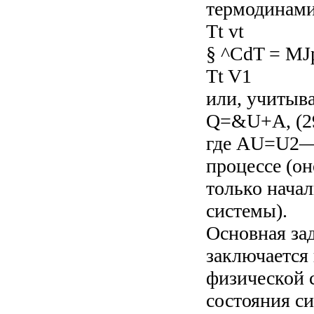
термодинами
Tt vt
§ ^CdT = MJ
Tt V1
или, учитывая
Q=&U+A, (29
где AU=U2—U
процессе (он
только нача
системы).
Основная за
заключается
физической 
состояния с