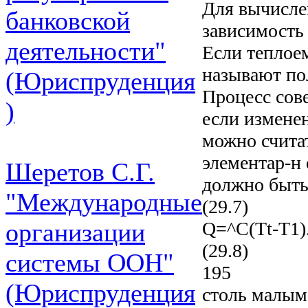
Для вычисле
банковской
зависимость
деятельности"
Если теплоем
называют по
(Юриспруденция
Процесс сов
)
если изменен
можно счита
элементар-н 
Шеретов С.Г.
должно быт
"Международные
(29.7)
Q=^C(Tt-T1)
организации
(29.8)
системы ООН"
195
(Юриспруденция
столь малым