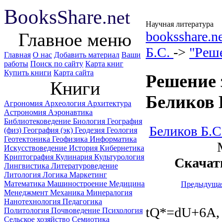
B
ooks
Share
.net
Научная литература
booksshare.n
Главное меню
Б.С.
->
"Реше
Главная
О нас
Добавить материал
Ваши
работы
Поиск по сайту
Карта книг
Купить книги
Карта сайта
Решение 
Книги
Беликов 
Агрономия
Археология
Архитектура
Астрономия
Аэронавтика
Библиотековедение
Биология
География
Беликов Б.С
(физ)
География (эк)
Геодезия
Геология
Геотектоника
Геофизика
Информатика
Искусствоведение
История
Кибернетика
Криптография
Кулинария
Культурология
Скачат
Лингвистика
Литературоведение
Литология
Логика
Маркетинг
Математика
Машиностроение
Медицина
Предыдуща
Менеджмент
Механика
Минералогия
Нанотехнология
Педагогика
tQ*=dU+6A, 
Политология
Почвоведение
Психология
Сельское хозяйство
Семиотика