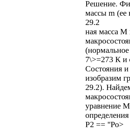
Решение. Фи
массы m (ее 
29.2
ная масса M 
макросостоян
(нормальное 
7\>=273 К и
Состояния и 
изобразим гр
29.2). Найде
макросостоя
уравнение М
определения
P2 == "Ро>