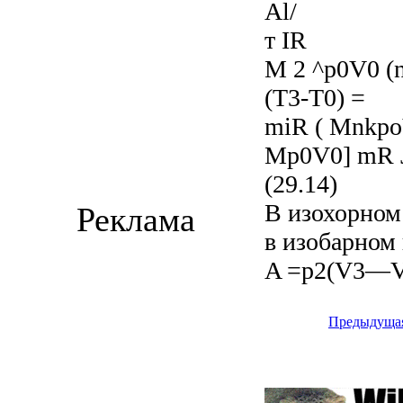
Al/
т IR
M 2 ^p0V0 (
(T3-T0) =
miR ( Mnkp
Mp0V0] mR 
(29.14)
В изохорном
Реклама
в изобарном
A =p2(V3—V 
Предыдуща