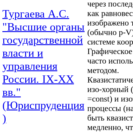
через после
Тургаева А.С.
как равнове
изображено 
"Высшие органы
(обычно p-V)
государственной
системе коор
Графическое
власти и
часто испол
управления
методом.
России. IХ-ХХ
Квазистатич
изо-хорный (
вв."
=const) и из
(Юриспруденция
процессы (н
)
быть квазис
медленно, ч