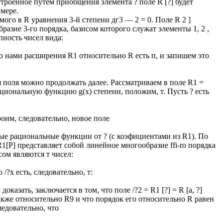
троенное путем приобщения элемента ? поле R [?] будет
имере.
мого в R уравнения 3-й степени дг3 — 2 = 0. Поле R 2 ]
разие 3-го порядка, базисом которого служат элементы 1, 2 ,
упность чисел вида:
о нами расширения R1 относительно R есть п, и запишем это
 поля можно продолжать далее. Рассматриваем в поле R1 =
циональную функцию g(x) степени, положим, т. Пусть ? есть
оим, следовательно, новое поле
ые рациональные функции от ? (с коэфициентами из R1). По
[P] представляет собой линейное многообразие ffi-ro порядка
ом являются т чисел:
/?х есть, следовательно, т:
казать, заключается в том, что поле /?2 = R1 [?] = R [а, ?]
кже относительно R9 и что порядок его относительно R равен
ледовательно, что