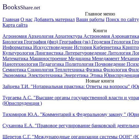
B
ooks
Share
.net
Главное меню
Главная
О нас
Добавить материал
Ваши работы
Поиск по сайту
Карта сайта
Книги
Агрономия
Археология
Архитектура
Астрономия
Аэронавтик
Биология
География (физ)
География (эк)
Геодезия
Геология
Ге
Информатика
Искусствоведение
История
Кибернетика
Крипто
Культурология
Лингвистика
Литературоведение
Литология
Ло
Математика
Машиностроение
Медицина
Менеджмент
Механи
Нанотехнология
Педагогика
Политология
Почвоведение
Псих
Семиотика
Социология
Теплотехника
Физика
Филология
Фил
Экономика
Электротехника
Энергетика
Этика
Юриспруденция
Новые книги
Зайцева Т.И. "Нотариальная практика: Ответы на вопросы" (Ю
Тургаева А.С. "Высшие органы государственной власти и упра
(Юриспруденция )
Тихомиров Ю.А. "Комментарий к Федеральному закону " (Юри
Суханова Е.А. "Правовое регулирование банковской деятельно
Шеретов С.Г. "Международные организации системы ООН" (Ю