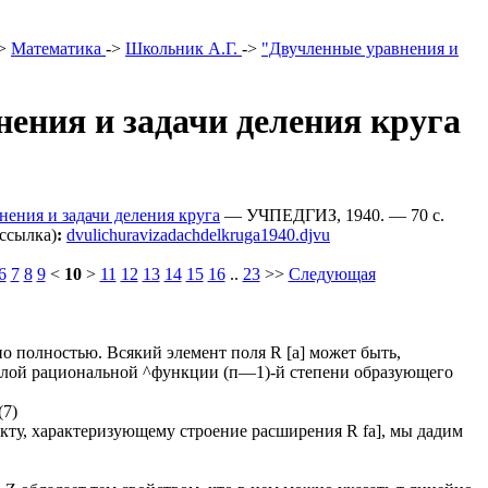
>
Математика
->
Школьник А.Г.
->
"Двучленные уравнения и
ения и задачи деления круга
ения и задачи деления круга
— УЧПЕДГИЗ, 1940. — 70 c.
ссылка)
:
dvulichuravizadachdelkruga1940.djvu
6
7
8
9
<
10
>
11
12
13
14
15
16
..
23
>>
Следующая
о полностью. Всякий элемент поля R [а] может быть,
целой рациональной ^функции (п—1)-й степени образующего
(7)
акту, характеризующему строение расширения R fa], мы дадим