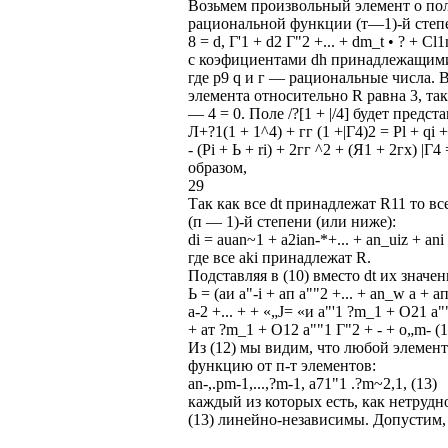
Возьмем произвольный элемент о пол
рациональной функции (т—1)-й степе
8 = d, Г'1 + d2 Г"2 +... + dm_t • ? + Cl1
с коэфициентами dh принадлежащим
где р9 q и г — рациональные числа. Во
элемента относительно R равна 3, та
— 4 = 0. Поле /?[1 + |/4] будет предс
Л+?1(1 + 1^4) + гг (1 +|Г4)2 = Pl + qi +
- (Pi + Ь + ri) + 2гг ^2 + (Я1 + 2гх) |
образом,
29
Так как все dt принадлежат R11 то в
(п — 1)-й степени (или ниже):
di = auan~1 + a2ian-*+... + an_uiz + ani (/
где все aki принадлежат R.
Подставляя в (10) вместо dt их значен
Ь = (аи a"-i + ап а""2 +... + an_w а + ап
а-2 +... + + «„J= «и а"'1 ?m_1 + O21 а""
+ ат ?m_1 + O12 а""1 Г"2 + - + o„m- (1
Из (12) мы видим, что любой элемен
функцию от п-т элементов:
an-,.pm-1,...,?m-1, а71"1 .?m~2,1, (13)
каждый из которых есть, как нетрудно
(13) линейно-независимы. Допустим,