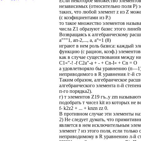
Если некоторое множество элементов 
независимых (относительно поля P) э
таких, что любой элемент z из Z мо
(с коэфициентами из Р.)
то такое множество элементов назыв
числа Z1 образуют базис этого линей
Возвращаясь к алгебраическому расши
а"""1, ап-2,..., а, а°=1 (8)
играют в нем роль базиса: каждый э
функцию (с рацион, коэф.) элементов
как в случае существования между 
C1«"-! -f С2а"-а + - + Cn-I« + Cn = O
а удовлетворяло бы уравнению (п—1)-
неприводимого в R уравнения /г-й ст
Таким образом, алгебраическое рас
алгебраического элемента п-й степен
п-го порядка2).
г) т элементов Z19 гъ..у zm называю
подобрать т чисел kit из которых не 
f- k2z2 + ... + knzn zz 0.
В противном случае эти элементы н
2) Не следует думать, что примитивны
является в нем исключительным элем
элемент ? из этого поля, если только 
неприводимому в R уравнению л-й степ