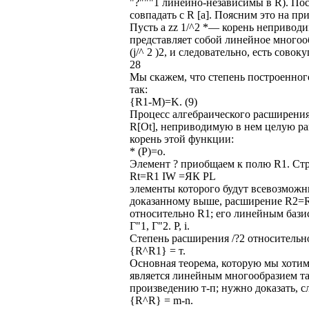
"?"""1 линейно-независимы в R). Пос
совпадать с R [а]. Поясним это на пр
Пусть а zz 1/^2 *— корень неприводи
представляет собой линейное многооб
(j/^ 2 )2, и следовательно, есть совок
28
Мы скажем, что степень построенног
так:
{R1-M)=K. (9)
Процесс алгебраического расширения
R[Ot], неприводимую в нем целую ра
корень этой функции:
* (Р)=о.
Элемент ? приобщаем к полю R1. Стр
Rt=R1 IW =ЯК PL
элементы которого будут всевозможн
доказанному выше, расширение R2=R1
относительно R1; его линейным базис
Г"1, Г"2. Р, і.
Степень расширения /?2 относительно 
{R^R1} = т.
Основная теорема, которую мы хотим до
является линейным многообразием та
произведению т-п; нужно доказать, с
{R^R} = m-n.