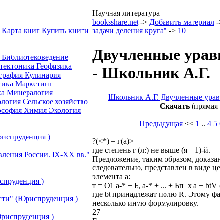
Научная литература
booksshare.net
->
Добавить материал
-
Карта книг
Купить книги
задачи деления круга"
->
10
Двучленные уравн
а
Библиотековедение
отектоника
Геофизика
- Школьник А.Г.
графия
Кулинария
гика
Маркетинг
ка
Минералогия
Школьник А.Г. Двучленные уравн
ология
Сельское хозяйство
Скачать
(прямая 
ософия
Химия
Экология
Предыдущая
<<
1
..
4
5
риспруденция )
?(<*) = г(а)>
где степень г (л:) не выше (я—1)-й.
вления России. IХ-ХХ вв."
Предложение, таким образом, доказан
следовательно, представлен в виде 
элемента а:
спруденция )
т = O1 а-* + Ь, а-* + ... + Ьп_х а + btV 
где bt принадлежат полю R. Этому ф
сти" (Юриспруденция )
несколько иную формулировку.
27
риспруденция )