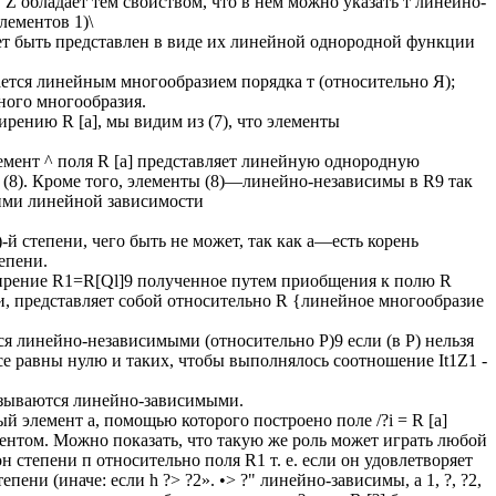
Z обладает тем свойством, что в нем можно указать т линейно-
лементов 1)\
жет быть представлен в виде их линейной однородной функции
ается линейным многообразием порядка т (относительно Я);
ного многообразия.
рению R [а], мы видим из (7), что элементы
лемент ^ поля R [а] представляет линейную однородную
 (8). Кроме того, элементы (8)—линейно-независимы в R9 так
ними линейной зависимости
й степени, чего быть не может, так как а—есть корень
епени.
ширение R1=R[Ql]9 полученное путем приобщения к полю R
и, представляет собой относительно R {линейное многообразие
тся линейно-независимыми (относительно P)9 если (в P) нельзя
все равны нулю и таких, чтобы выполнялось соотношение It1Z1 -
азываются линейно-зависимыми.
й элемент а, помощью которого построено поле /?і = R [а]
ентом. Можно показать, что такую же роль может играть любой
он степени п относительно поля R1 т. е. если он удовлетворяет
ени (иначе: если h ?> ?2». •> ?" линейно-зависимы, а 1, ?, ?2,