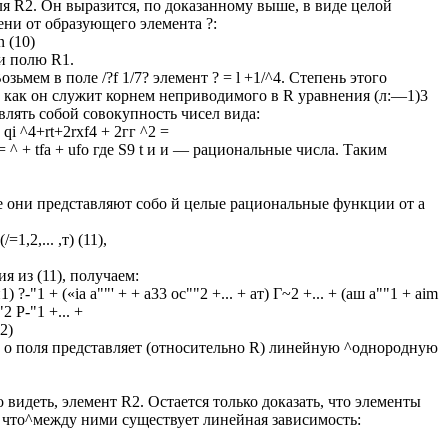
я R2. Он выразится, по доказанному выше, в виде целой
ни от образующего элемента ?:
n (10)
и полю R1.
зьмем в поле /?f 1/7? элемент ? = l +1/^4. Степень этого
к как он служит корнем неприводимого в R уравнения (л:—1)3
тавлять собой совокупность чисел вида:
 qi ^4+rt+2rxf4 + 2гг ^2 =
Г4 = ^ + tfa + ufo где S9 t и и — рациональные числа. Таким
се они представляют собо й целые рациональные функции от а
=1,2,... ,т) (11),
ия из (11), получаем:
1) ?-"1 + («ia а""' + + а33 ос""2 +... + ат) Г~2 +... + (аш a""1 + aim
2 P-"1 +... +
2)
т о поля представляет (относительно R) линейную ^однородную
 видеть, элемент R2. Остается только доказать, что элементы
 что^между ними существует линейная зависимость: