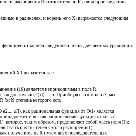
степень расширения Rh относительно R равна произведению
зрешимо в радикалах, и корень •его Х\ выражается следующим
ой функцией от корней следующей .цепи двучленных уравнений:
авнений X1 выразится так:
авнение (19) является неприводимым в поле R.
; следовательно, f(xi) — о. Приобщая его к полю /?, мы
 [хг]9 степень которого есть
 а2,...,аЛ), как рациональная функция от Ot1- является
принадлежит и всякая рациональная функция от хи т. е.
, которое, таким образом, представляет собой часть поля Rh;
ля Пусть q есть степень этого расширения1):
 как полученное из R путем двух последовательных