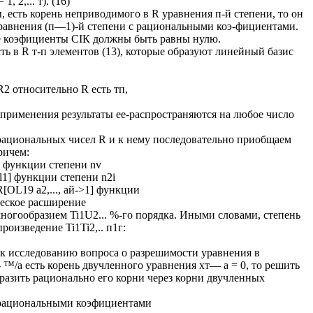
1, 2,... т). (16)
ы, есть корень неприводимого в R уравнения п-й степени, то он
равнения (п—1)-й степени с рациональными коэ-фициентами.
все коэфициенты СІК должны быть равны нулю.
ь в R т-п элементов (13), которые образуют линейный базис
2 относительно R есть тп,
 применения результаты ее-распространяются на любое число
 рациональных чисел R и к нему последовательно приобщаем
причем:
 функции степени nv
1] функции степени n2i
OL19 а2,..., ай->1] функции
ческое расширение
ногообразием Ti1U2... %-го порядка. Иными словами, степень
оизведение Ti1Ti2,.. п1г:
к исследованию вопроса о разрешимости уравнения в
 ™/а есть корень двучленного уравнения хт— а = 0, то решить
ыразить рационально его корни через корни двучленных
с рациональными коэфициентами