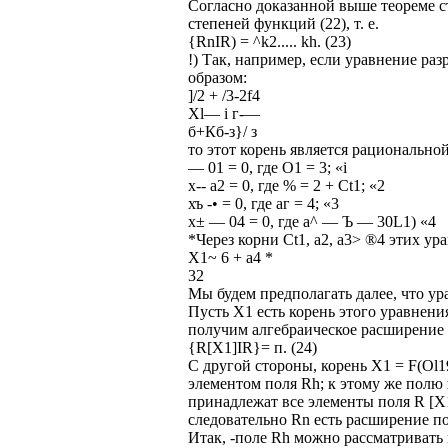
Согласно доказанной выше теореме 
степеней функций (22), т. е.
{RnIR) = ^k2..... kh. (23)
!) Так, например, если уравнение ра
образом:
]/2 + /3-2f4
Xl— і г-—
б+Кб-з}/ з
то этот корень является рациональн
— 01 = 0, где O1 = 3; «і
х-- а2 = 0, где % = 2 + Ct1; «2
хъ -• = 0, где аг = 4; «3
х± — 04 = 0, где а^ — Ъ — 30L1) «4
*Через корни Ct1, а2, а3> ®4 этих ур
Х1~ 6 + a4 *
32
Мы будем предполагать далее, что ур
Пусть X1 есть корень этого уравнения
получим алгебраическое расширение R
{R[X1]IR}= п. (24)
С другой стороны, корень X1 = F(Ol19
элементом поля Rh; к этому же полю 
принадлежат все элементы поля R [X1]
следовательно Rn есть расширение по
Итак, -поле Rh можно рассматривать