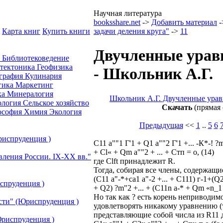
Научная литература
booksshare.net
->
Добавить материал
-
Карта книг
Купить книги
задачи деления круга"
->
11
Двучленные уравн
а
Библиотековедение
отектоника
Геофизика
- Школьник А.Г.
графия
Кулинария
гика
Маркетинг
ка
Минералогия
Школьник А.Г. Двучленные уравн
ология
Сельское хозяйство
Скачать
(прямая 
ософия
Химия
Экология
Предыдущая
<<
1
..
5
6
риспруденция )
C11 а""1 Г'1 + Q1 а""2 Г'1 +... -К*-! ?
+ Cl« + Qm а""2 + ... + Стп = о, (14)
вления России. IХ-ХХ вв."
где Clft принадлежит R.
Тогда, собирая все члены, содержащие
(C11 а"-*+са1 а"-2 +... + C111) г-1+(Q
спруденция )
+ Q2) ?m"2 +... + (C11n а-* + Qm «n_1 
Ho так как ? есть корень неприводимо
сти" (Юриспруденция )
удовлетворять никакому уравнению (т
представляющие собой числа из R11 
риспруденция )