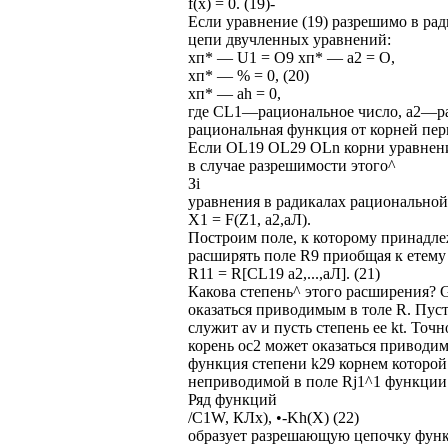
f(x) = 0. (19)-
Если уравнение (19) разрешимо в рад
цепи двучленных уравнений:
хп* — U1 = O9 хп* — а2 = О,
хп* — % = 0, (20)
хп* — ah = 0,
где CL1—рациональное число, а2—ра
рациональная функция от корней перв
Если OL19 OL29 OLn корни уравнений 
в случае разрешимости этого^
Зі
уравнения в радикалах рациональной
X1 = F(Z1, а2,аЛ).
Построим поле, к которому принадле
расширять поле R9 приобщая к етему 
R11 = R[CL19 а2,...,аЛ]. (21)
Какова степень^ этого расширения? G
оказаться приводимым в толе R. Пус
служит av и пусть степень ее kt. Точ
корень ос2 может оказаться приводимы
функция степени k29 корнем которой с
неприводимой в поле Rj1^1 функции 
Ряд функций
/C1W, КЛх), •-Kh(X) (22)
образует разрешающую цепочку функц