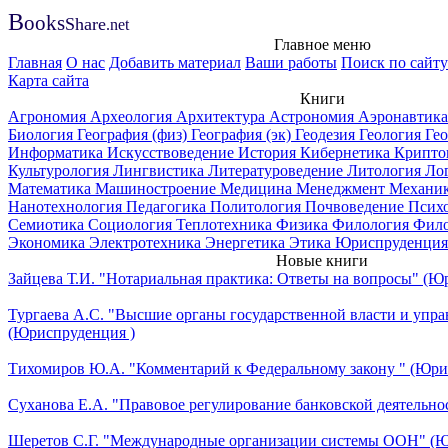
B
ooks
Share
.net
Главное меню
Главная
О нас
Добавить материал
Ваши работы
Поиск по сайту
Карта сайта
Книги
Агрономия
Археология
Архитектура
Астрономия
Аэронавтик
Биология
География (физ)
География (эк)
Геодезия
Геология
Ге
Информатика
Искусствоведение
История
Кибернетика
Крипто
Культурология
Лингвистика
Литературоведение
Литология
Ло
Математика
Машиностроение
Медицина
Менеджмент
Механи
Нанотехнология
Педагогика
Политология
Почвоведение
Псих
Семиотика
Социология
Теплотехника
Физика
Филология
Фил
Экономика
Электротехника
Энергетика
Этика
Юриспруденция
Новые книги
Зайцева Т.И. "Нотариальная практика: Ответы на вопросы" (Ю
Тургаева А.С. "Высшие органы государственной власти и упра
(Юриспруденция )
Тихомиров Ю.А. "Комментарий к Федеральному закону " (Юри
Суханова Е.А. "Правовое регулирование банковской деятельно
Шеретов С.Г. "Международные организации системы ООН" (Ю