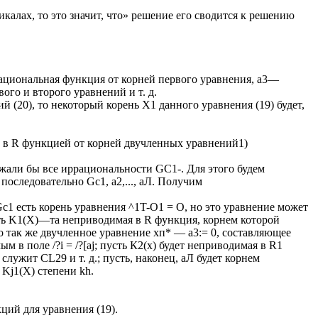
икалах, то это значит, что» решение его сводится к решению
циональная функция от корней первого уравнения, а3—
ого и второго уравнений и т. д.
(20), то некоторый корень X1 данного уравнения (19) будет,
 в R функцией от корней двучленных уравнений1)
жали бы все иррациональности GC1-. Для этого будем
последовательно Gc1, а2,..., аЛ. Получим
c1 есть корень уравнения ^1T-O1 = O, но это уравнение может
ть K1(X)—та неприводимая в R функция, корнем которой
но так же двучленное уравнение хп* — а3:= 0, составляющее
м в поле /?i = /?[aj; пусть К2(х) будет неприводимая в R1
лужит CL29 и т. д.; пусть, наконец, аЛ будет корнем
Kj1(X) степени kh.
ий для уравнения (19).