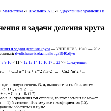
>
Математика
->
Школьник А.Г.
->
"Двучленные уравнения и
ения и задачи деления круга
ения и задачи деления круга
— УЧПЕДГИЗ, 1940. — 70 c.
ссылка)
:
dvulichuravizadachdelkruga1940.djvu
7
8
9
10
<
11
>
12
13
14
15
16
17
..
23
>>
Следующая
m-1 + + C13 а-* Г-2 + а""2 ?m~2 +... + Сп2 ?m"2 +... +
 одинаковую степень t3, и, вынося ее за скобки, имеем:
2 «n_1+Q2 «п_2 + ...+
+ ». + Cmn) = 0. (1 ?)
го в R1 уравнения т-й степени, то этот элемент не может
 — 1)-й степени. Поэтому все т коэфициентов (15),
должны обратиться в нуль: