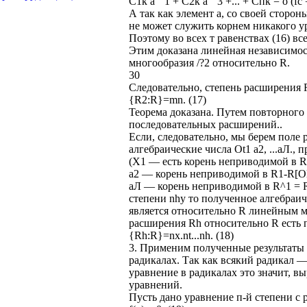
С1к а""1 + С2к а""3 +... + Спк = о (fc = 
А так как элемент а, со своей сторон
не может служить корнем никакого у
Поэтому во всех т равенствах (16) 
Этим доказана линейная независимост
многообразия /?2 относительно R.
30
Следовательно, степень расширения R
{R2:R}=mn. (17)
Теорема доказана. Путем повторного
последовательных расширений..
Если, следовательно, мы берем поле
алгебраические числа Ot1 а2, ...аЛ., 
(X1 — есть корень неприводимой в R
а2 — корень неприводимой в R1-R[Ol
аЛ — корень неприводимой в R^1 = R[
степени nhy то полученное алгебраи
является относительно R линейным м
расширения Rh относительно R есть пр
{Rh:R}=nx.nt...nh. (18)
3. Применим полученные результаты 
радикалах. Так как всякий радикал —
уравнение в радикалах это значит, в
уравнений.
Пусть дано уравнение п-й степени 