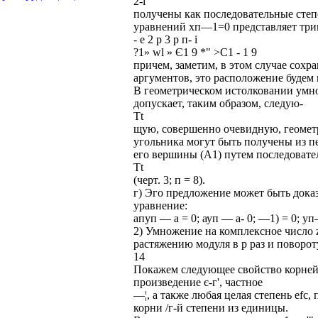
2-і
получены как последовательные степе
уравнений хп—1=0 представляет три
- е 2 р 3 р п- і
?1» wl » Є1 9 *" >С1 - 1 9
причем, заметим, в этом случае сохр
аргументов, это расположение будем
В геометрическом истолковании умно
допускает, таким образом, следую-
Tt
щую, совершенно очевидную, геомет
угольника могут быть получены из п
его вершины (A1) путем последовате
Tt
(черт. 3; п = 8).
г) Эго предложение может быть доказ
уравнение:
апуп — а = 0; ауп — а- 0; —1) = 0; уп
2) Умножение на комплексное число z =
растяжению модуля в р раз и поворот
14
Покажем следующее свойство корней у
произведение є-г', частное
—¦, а также любая целая степень efc,
корни /г-й степени из единицы.