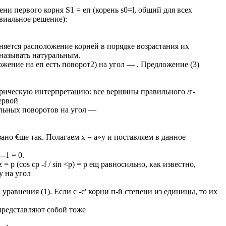
ни первого корня S1 = еп (корень s0=l, общий для всех
виальное решение):
аняется расположение корней в порядке возрастания их
 называть натуральным.
жение на еп есть поворот2) на угол — . Предложение (3)
рическую интерпретацию: все вершины правильного /г-
ервой
льных поворотов на угол —
ано €ще так. Полагаем х = а»у и поставляем в данное
—1 = 0.
 р (cos ср -f / sin <р) = р ещ равносильно, как известно,
у на угол
равнения (1). Если є -є' корни п-й степени из единицы, то их
 представляют собой тоже