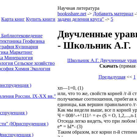
Научная литература
booksshare.net
->
Добавить материал
-
Карта книг
Купить книги
задачи деления круга"
->
5
Двучленные уравн
а
Библиотековедение
отектоника
Геофизика
- Школьник А.Г.
графия
Кулинария
гика
Маркетинг
ка
Минералогия
Школьник А.Г. Двучленные уравн
ология
Сельское хозяйство
Скачать
(прямая 
ософия
Химия
Экология
Предыдущая
<<
1
риспруденция )
хп—1=0, (1)
или, что то же, свойств корней /г-й
вления России. IХ-ХХ вв."
получаемые соотношения, прибегая к
единицы, как вершин правильного /г
Как мы видели выше, все п корней ура
спруденция )
Ч = 008^-+^111^ = e« (S = O, 1,2,...,л-1)
Отсюда легко видеть, что при любом 
сти" (Юриспруденция )
е* = Ы*- (3)
Таким образом, все корни п-й степен
риспруденция )