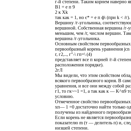
г-й степени. Таким корнем наверно я
B1 = е п 9
2 к Xk
так как = 1, но є* = е п ф\ (при k < 
Вершину /г-угольника, соответству
вершиной. Собственная вершина /г-
меньшим, чем /г, числом вершин. Так
вершина /г-угольника.
Основным свойством первообразных к
первообразный корень уравнения jcn 
г, г2,.., г"-\ гп=\ (4)
представляет все п корней /г-й степе
расположения порядке).
2гЛ
Мы видели, что этим свойством облад
всякого первообразного корня. В сам
уравнения, и все они между собой раз
г1, то гк~~1 =1, а так как к — K^n9 
условию.
Отмеченное свойство первообразных 
хп— 1 =0 достаточно найти только од
получены из найденного первообразн
Если корень не является первообраз
показателю m (т — делитель п) и, сл
низшей степени.