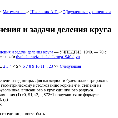
>
Математика
->
Школьник А.Г.
->
"Двучленные уравнения и
ения и задачи деления круга
ения и задачи деления круга
— УЧПЕДГИЗ, 1940. — 70 c.
ссылка)
:
dvulichuravizadachdelkruga1940.djvu
..
2
3
4
<
5
>
6
7
8
9
10
11
..
23
>>
Следующая
 степени из единицы. Для наглядности будем иллюстрировать
 геометрическому истолкованию корней /г-й степени из
-угольника, вписанного в круг единичного радиуса.
внения (1) є0, S1, s2,...,S72^1 получаются по формуле:
. (2)
k
и из единицы могут быть