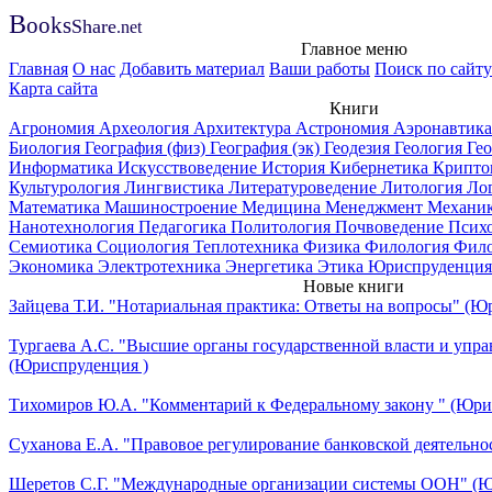
B
ooks
Share
.net
Главное меню
Главная
О нас
Добавить материал
Ваши работы
Поиск по сайту
Карта сайта
Книги
Агрономия
Археология
Архитектура
Астрономия
Аэронавтик
Биология
География (физ)
География (эк)
Геодезия
Геология
Ге
Информатика
Искусствоведение
История
Кибернетика
Крипто
Культурология
Лингвистика
Литературоведение
Литология
Ло
Математика
Машиностроение
Медицина
Менеджмент
Механи
Нанотехнология
Педагогика
Политология
Почвоведение
Псих
Семиотика
Социология
Теплотехника
Физика
Филология
Фил
Экономика
Электротехника
Энергетика
Этика
Юриспруденция
Новые книги
Зайцева Т.И. "Нотариальная практика: Ответы на вопросы" (Ю
Тургаева А.С. "Высшие органы государственной власти и упра
(Юриспруденция )
Тихомиров Ю.А. "Комментарий к Федеральному закону " (Юри
Суханова Е.А. "Правовое регулирование банковской деятельно
Шеретов С.Г. "Международные организации системы ООН" (Ю