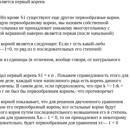
вляется первый корень
/г). Но кроме S1 существуют еще другие первообразные корни.
ющую первообразному корню, мы назовем собственной
угольника не принадлежит никакому многоугольнику с
ой вершиной наверно является первая (после начальной)
орней является следующее: Если г есть какой-либо
—1=0, то ряд из п последовательных его степеней:
ни из единицы (в отличном, вообще говоря, от натурального
ал первый корень S1 = е п . Покажем справедливость этого для
ом деле, каждый член написанного ряда есть корень данного
личны. В самом деле, если предположить, что при k ^> I rk =
то г не был бы первообразным корнем,- что противоречит
корней показывает, что для решения двучленного уравнения
ин его первообразный корень; все остальные корни будут
ого корня путем последовательного возвышения его в степень.
ным для уравнения Xа— 1 = 0, то он принадлежит к некоторому
едовательно, будет первообразным для уравнения хт— 1 = 0