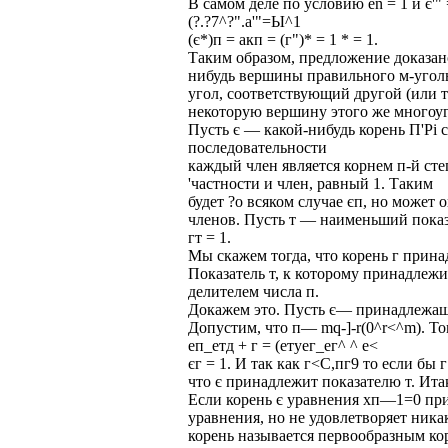
В самом деле по условию en = 1 и є'" =
(?.?7^?".а'"=Ы^1
(є*)п = акп = (г")* = 1 * = 1.
Таким образом, предложение доказано
нибудь вершины правильного м-угол
угол, соответствующий другой (или т
некоторую вершину этого же многоу
Пусть є — какой-нибудь корень П'Рі 
последовательности
каждый член является корнем п-й сте
'частности и член, равный 1. Таким
будет ?o всяком случае єп, но может
членов. Пусть т — наименьший показ
гт = 1.
Мы скажем тогда, что корень г прина
Показатель т, к которому принадлежи
делителем числа п.
Докажем это. Пусть є— принадлежащи
Допустим, что п— mq-]-r(0^r<^m). То
еп_етд + г = (етуег_ег^ ^ е<
єг = 1. И так как г<С,пг9 то если бы
что є принадлежит показателю т. Итак, 
Если корень є уравнения хп—1=0 прин
уравнения, но не удовлетворяет ник
корень называется первообразным ко