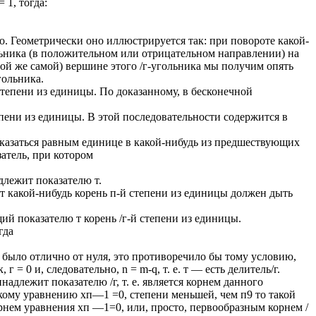
 1, тогда:
. Геометрически оно иллюстрируется так: при повороте какой-
ьника (в положительном или отрицательном направлении) на
ой же самой) вершине этого /г-угольника мы получим опять
гольника.
степени из единицы. По доказанному, в бесконечной
пени из единицы. В этой последовательности содержится в
 оказаться равным единице в какой-нибудь из предшествующих
атель, при котором
длежит показателю т.
т какой-нибудь корень п-й степени из единицы должен дыть
й показателю т корень /г-й степени из единицы.
гда
 г было отлично от нуля, это противоречило бы тому условию,
г = 0 и, следовательно, n = m-q, т. е. т — есть делитель/г.
адлежит показателю /г, т. е. является корнем данного
акому уравнению хп—1 =0, степени меньшей, чем п9 то такой
рнем уравнения хп —1=0, или, просто, первообразным корнем /