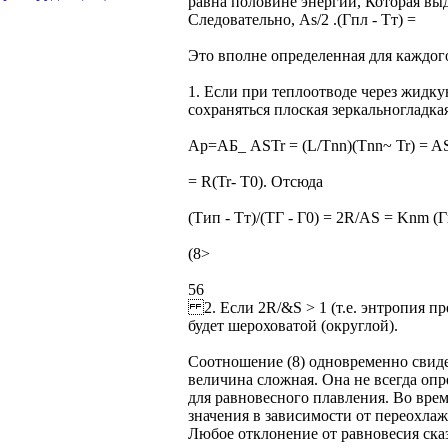
равна половине энергии, Которая выд
Следовательно, As/2 .(Гпл - Тт) =
Это вполне определенная для каждог
1. Если при теплоотводе через жидку
сохраняться плоская зеркальногладка
Ар=АБ_ ASTr = (L/Tnn)(Tnn~ Tr) = AS
= R(Tr- T0). Отсюда
(Тип - Тт)/(ТГ - Г0) = 2R/AS = Knm (Г
(8>
56
2. Если 2R/&S > 1 (т.е. энтропия пр
будет шероховатой (округлой).
Соотношение (8) одновременно свидет
величина сложная. Она не всегда оп
для равновесного плавления. Во вре
значения в зависимости от переохла
Любое отклонение от равновесия ска