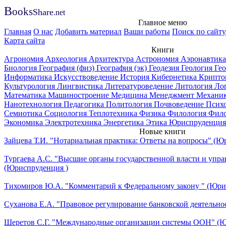
B
ooks
Share
.net
Главное меню
Главная
О нас
Добавить материал
Ваши работы
Поиск по сайту
Карта сайта
Книги
Агрономия
Археология
Архитектура
Астрономия
Аэронавтик
Биология
География (физ)
География (эк)
Геодезия
Геология
Ге
Информатика
Искусствоведение
История
Кибернетика
Крипто
Культурология
Лингвистика
Литературоведение
Литология
Ло
Математика
Машиностроение
Медицина
Менеджмент
Механи
Нанотехнология
Педагогика
Политология
Почвоведение
Псих
Семиотика
Социология
Теплотехника
Физика
Филология
Фил
Экономика
Электротехника
Энергетика
Этика
Юриспруденция
Новые книги
Зайцева Т.И. "Нотариальная практика: Ответы на вопросы" (Ю
Тургаева А.С. "Высшие органы государственной власти и упра
(Юриспруденция )
Тихомиров Ю.А. "Комментарий к Федеральному закону " (Юри
Суханова Е.А. "Правовое регулирование банковской деятельно
Шеретов С.Г. "Международные организации системы ООН" (Ю