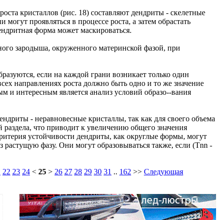
оста кристаллов (рис. 18) составляют дендриты - скелетные
могут проявляться в процессе роста, а затем обрастать
дендритная форма может маскироваться.
ого зародыша, окруженного материнской фазой, при
азуются, если на каждой грани возникает только один
сех направлениях роста должно быть одно и то же значение
м и интересным является анализ условий образо--вания
ндриты - неравновесные кристаллы, так как для своего объема
 раздела, что приводит к увеличению общего значения
критерия устойчивости дендриты, как округлые формы, могут
з растущую фазу. Они могут образовываться также, если (Tnn -
1
22
23
24
<
25
>
26
27
28
29
30
31
..
162
>>
Следующая