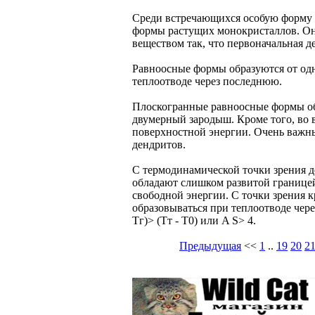
Среди встречающихся особую форму р
формы растущих монокристаллов. Они 
веществом так, что первоначальная 
Равноосные формы образуются от одн
теплоотводе через последнюю.
Плоскогранные равноосные формы обр
двумерный зародыш. Кроме того, во в
поверхностной энергии. Очень важны
дендритов.
С термодинамической точки зрения де
обладают слишком развитой границей
свободной энергии. С точки зрения 
образовываться при теплоотводе чере
Тг)> (Тт - T0) или A S> 4.
Предыдущая
<<
1
..
19
20
2