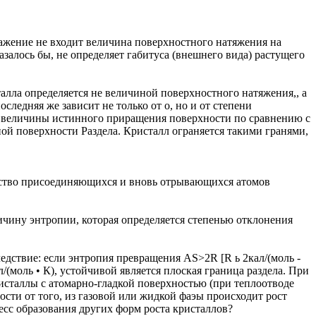
ражение не входит величина поверхностного натяжения на
казалось бы, не определяет габитуса (внешнего вида) растущего
алла определяется не величиной поверхностного натяжения,, а
следняя же зависит не только от о, но и от степени
т величины истинного приращения поверхности по сравнению с
й поверхности Раздела. Кристалл ограняется такими гранями,
тво присоединяющихся и вновь отрывающихся атомов
ичину энтропии, которая определяется степенью отклонения
ледствие: если энтропия превращения AS>2R [R ь 2кал/(моль -
ал/(моль • К), устойчивой является плоская граница раздела. При
исталлы с атомарно-гладкой поверхностью (при теплоотводе
ости от того, из газовой или жидкой фаэы происходит рост
есс образования других форм роста кристаллов?