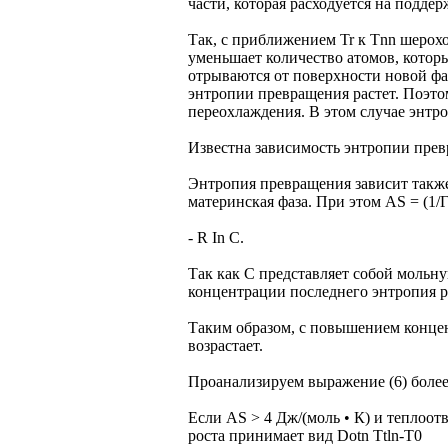
части, которая расходуется на подде
Так, с приближением Tr к Tnn шерохо
уменьшает количество атомов, кото
отрываются от поверхности новой фаз
энтропии превращения растет. Поэто
переохлаждения. В этом случае энтр
Известна зависимость энтропии прев
Энтропия превращения зависит также
материнская фаза. При этом AS = (1/Г
- R In С.
Так как С представляет собой мольну
концентрации последнего энтропия р
Таким образом, с повышением конце
возрастает.
Проанализируем выражение (6) более
Если AS > 4 Дж/(моль • К) и теплоот
роста принимает вид Dotn Ttln-T0