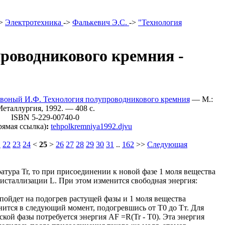
>
Электротехника
->
Фалькевич Э.С.
->
"Технология
роводникового кремния -
ервоный И.Ф. Технология полупроводникового кремния
— М.:
еталлургия, 1992. — 408 c.
ISBN 5-229-00740-0
рямая ссылка)
:
tehpolkremniya1992.djvu
1
22
23
24
<
25
>
26
27
28
29
30
31
..
162
>>
Следующая
атура Tr, то при присоединении к новой фазе 1 моля вещества
исталлизации L. При этом изменится свободная энергия:
пойдет на подогрев растущей фазы и 1 моля вещества
нится в следующий момент, подогревшись от T0 до Тт. Для
ской фазы потребуется энергия AF =R(Tr - T0). Эта энергия