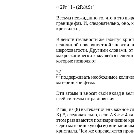
~ 2Рг ' I - (2R/AS) '
Весьма неожиданно то, что в это вы
границе фаз. И, следовательно, оно, 
кристалла. ,
В действительности же габитус крист
величиной поверхностной энергии, по
шероховатости. Другими словами, о
макроскопически кажущейся величино
которые позволяют
57
поддерживать необходимое количес
материнской фазы.
Эти атомы и вносят свой вклад в вел
всей системы от равновесия.
Итак, из (8) вытекает очень важное с
К)]*, следовательно, если AS > > 4 к
этом развиваются полиэдрические кр
через материнскую фазу) вне зависим
кристалла. Чем же определяется проц