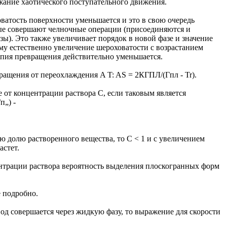
ржание хаотического поступательного движения.
ватость поверхности уменьшается и это в свою очередь
рые совершают челночные операции (присоединяются и
ы). Это также увеличивает порядок в новой фазе и значение
му естественно увеличение шероховатости с возрастанием
опия превращения действительно уменьшается.
ращения от переохлаждения A T: AS = 2КГПЛ/(Гпл - Tr).
 от концентрации раствора С, если таковым является
п„) -
ю долю растворенного вещества, то С < 1 и с увеличением
астет.
нтрации раствора вероятность выделения плоскогранных форм
 подробно.
вод совершается через жидкую фазу, то выражение для скорости