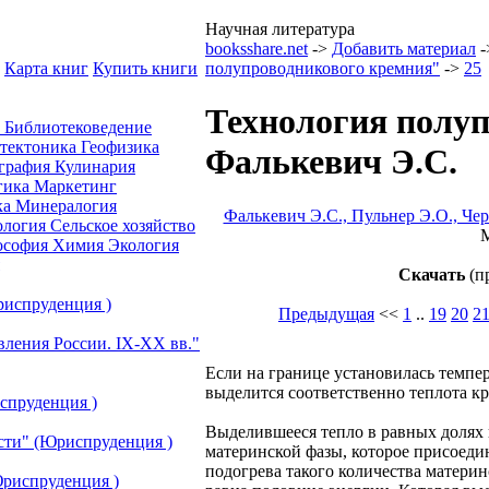
Научная литература
booksshare.net
->
Добавить материал
-
Карта книг
Купить книги
полупроводникового кремния"
->
25
Технология полуп
а
Библиотековедение
отектоника
Геофизика
Фалькевич Э.С.
графия
Кулинария
гика
Маркетинг
ка
Минералогия
Фалькевич Э.С., Пульнер Э.О., Ч
ология
Сельское хозяйство
М
ософия
Химия
Экология
Скачать
(п
риспруденция )
Предыдущая
<<
1
..
19
20
2
вления России. IХ-ХХ вв."
Если на границе установилась темпер
выделится соответственно теплота кр
спруденция )
Выделившееся тепло в равных долях 
сти" (Юриспруденция )
материнской фазы, которое присоеди
подогрева такого количества материн
риспруденция )