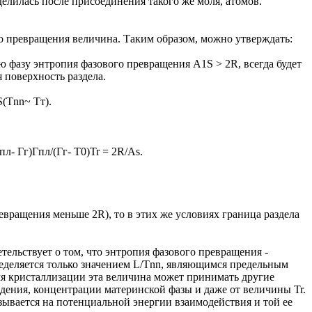
елилась после присоединения такого же моля, атомов.
о превращения величина. Таким образом, можно утверждать:
ю фазу энтропия фазового превращения A1S > 2R, всегда будет
я поверхность раздела.
(Tnn~ Тт).
пл- Гг)Гпл/(Гг- T0)Tr = 2R/As.
евращения меньше 2R), то в этих же условиях граница раздела
ельствует о том, что энтропия фазового превращения -
ределяется только значением L/Tnn, являющимся предельным
мя кристаллизации эта величина может принимать другие
ждения, концентрации материнской фазы и даже от величины Tr.
зывается на потенциальной энергии взаимодействия и той ее