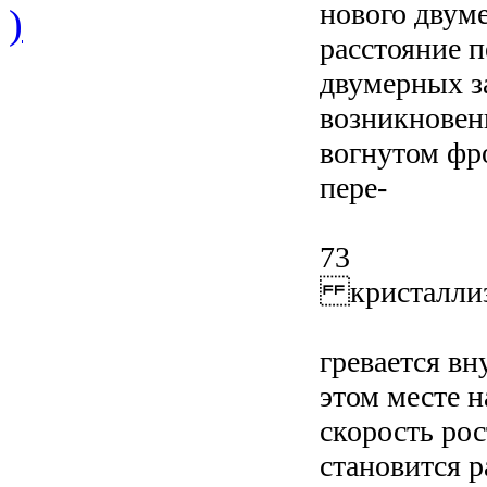
нового двум
)
расстояние 
двумерных з
возникновен
вогнутом фро
пере-
73
кристаллиз
гревается вн
этом месте 
скорость рос
становится 