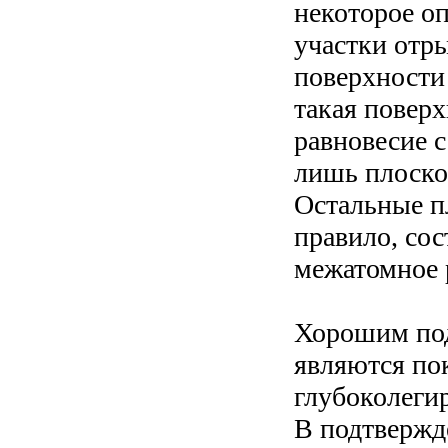
некоторое о
участки отр
поверхности 
такая поверх
равновесие 
лишь плоскос
Остальные п
правило, сос
межатомное 
Хорошим под
являются по
глубоколеги
В подтвержде