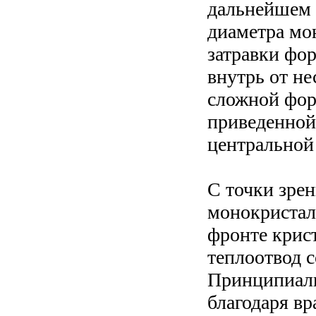
дальнейшем 
диаметра мо
затравки фо
внутрь от н
сложной фор
приведенной 
центральной
С точки зрен
монокристалл
фронте крист
теплоотвод 
Принципиаль
благодаря в