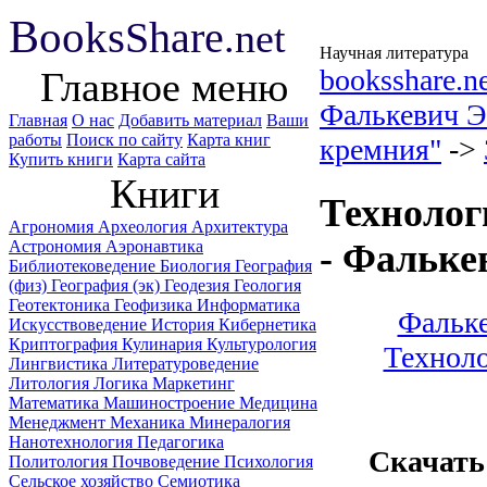
B
ooks
Share
.net
Научная литература
booksshare.n
Главное меню
Фалькевич Э
Главная
О нас
Добавить материал
Ваши
работы
Поиск по сайту
Карта книг
кремния"
->
Купить книги
Карта сайта
Книги
Технолог
Агрономия
Археология
Архитектура
Астрономия
Аэронавтика
- Фальке
Библиотековедение
Биология
География
(физ)
География (эк)
Геодезия
Геология
Геотектоника
Геофизика
Информатика
Фальке
Искусствоведение
История
Кибернетика
Криптография
Кулинария
Культурология
Техноло
Лингвистика
Литературоведение
Литология
Логика
Маркетинг
Математика
Машиностроение
Медицина
Менеджмент
Механика
Минералогия
Нанотехнология
Педагогика
Скачать
Политология
Почвоведение
Психология
Сельское хозяйство
Семиотика