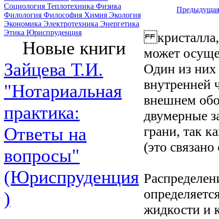
Социология
Теплотехника
Физика
Предыдуща
Филология
Философия
Химия
Экология
Экономика
Электротехника
Энергетика
Этика
Юриспруденция
кристалла, а
Новые книги
может осуще
Зайцева Т.И.
Один из них
внутренней ч
"Нотариальная
внешнем обод
практика:
двумерные з
грани, так к
Ответы на
(это связано
вопросы"
(Юриспруденция
Распределен
определяетс
)
жидкости и к