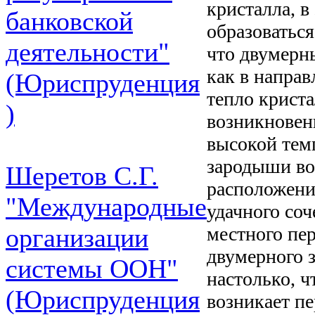
кристалла, 
банковской
образоваться
деятельности"
что двумерн
как в напра
(Юриспруденция
тепло криста
)
возникновен
высокой тем
зародыши во
Шеретов С.Г.
расположении
"Международные
удачного соч
местного пер
организации
двумерного 
системы ООН"
настолько, ч
(Юриспруденция
возникает п