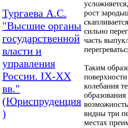
усложняется
Тургаева А.С.
рост зароды
скапливается
"Высшие органы
сильно перег
государственной
часть выпукл
перегреватьс
власти и
управления
Таким образ
России. IХ-ХХ
поверхности
колебания те
вв."
образования
(Юриспруденция
возможность 
)
видны три п
местах преи