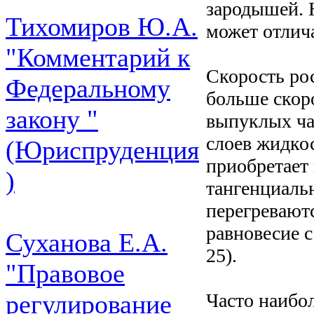
зародышей. H
Тихомиров Ю.А.
может отлич
"Комментарий к
Скорость ро
Федеральному
больше скоро
закону "
выпуклых ча
слоев жидкос
(Юриспруденция
приобретает
)
тангенциальн
перегреваютс
равновесие с
Суханова Е.А.
25).
"Правовое
Часто наибол
регулирование