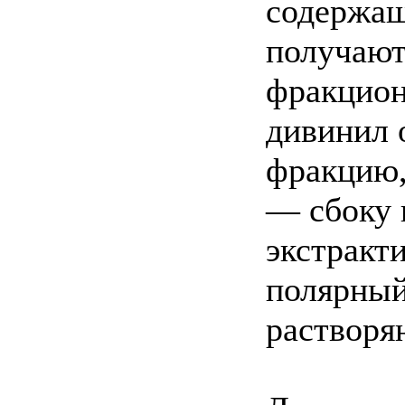
содержащ
получают
фракцион
дивинил 
фракцию,
— сбоку 
экстракт
полярный
растворя