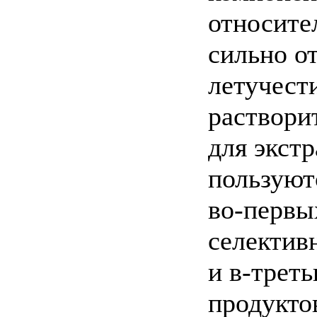
относите
сильно о
летучест
раствори
для экст
пользуют
во-первы
селектив
и в-трет
продукто