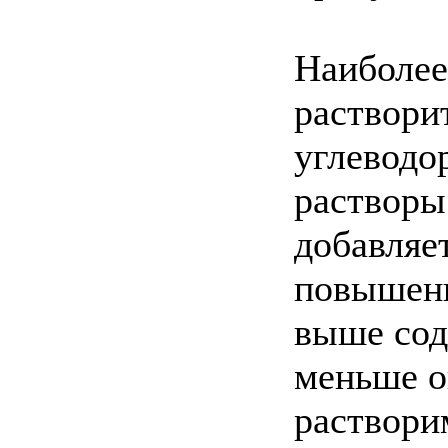
Наиболее
раствори
углеводо
растворы
добавляе
повышени
выше сод
меньше о
раствори