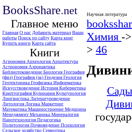
B
ooks
Share
.net
Научная литература
Главное меню
booksshar
Главная
О нас
Добавить материал
Ваши
Химия
-
работы
Поиск по сайту
Карта книг
Купить книги
Карта сайта
>
46
Книги
Агрономия
Археология
Архитектура
Дивини
Астрономия
Аэронавтика
Библиотековедение
Биология
География
(физ)
География (эк)
Геодезия
Геология
Геотектоника
Геофизика
Информатика
Сады
Искусствоведение
История
Кибернетика
Криптография
Кулинария
Культурология
Лингвистика
Литературоведение
Диви
Литология
Логика
Маркетинг
Математика
Машиностроение
Медицина
государ
Менеджмент
Механика
Минералогия
Нанотехнология
Педагогика
Политология
Почвоведение
Психология
Сельское хозяйство
Семиотика