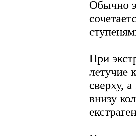
Обычно э
сочетает
ступеням
При экст
летучие 
сверху, 
внизу ко
екстраген