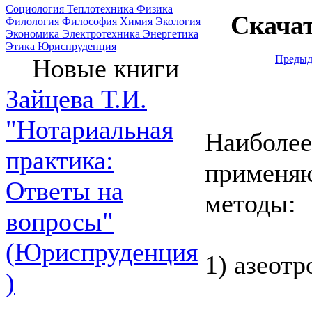
Социология
Теплотехника
Физика
Скача
Филология
Философия
Химия
Экология
Экономика
Электротехника
Энергетика
Этика
Юриспруденция
Предыд
Новые книги
Зайцева Т.И.
"Нотариальная
Наиболее
практика:
применя
Ответы на
методы:
вопросы"
(Юриспруденция
1) азеот
)