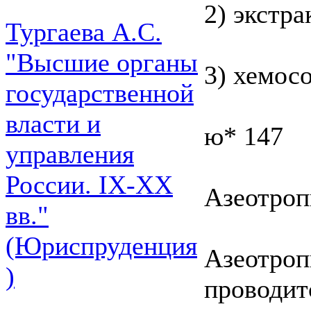
2) экстр
Тургаева А.С.
"Высшие органы
3) хемос
государственной
власти и
ю* 147
управления
России. IХ-ХХ
Азеотроп
вв."
(Юриспруденция
Азеотроп
)
проводит