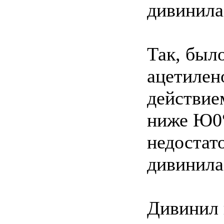
дивинила
Так, был
ацетилен
действие
ниже Ю0°
недостат
дивинила 
Дивинил 