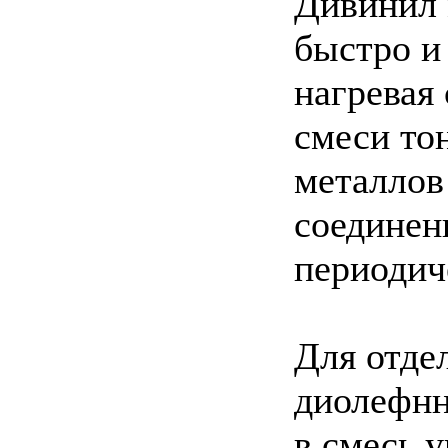
Дивинил 
быстро и
нагревая
смеси то
металлов
соединен
периодич
Для отде
диолефнн
в смесь 