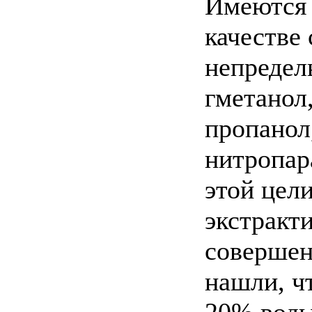
Имеются 
качестве
непредель
гметанол,
пропанол,
нитропар
этой цел
экстракт
совершенс
нашли, ч
20% воды