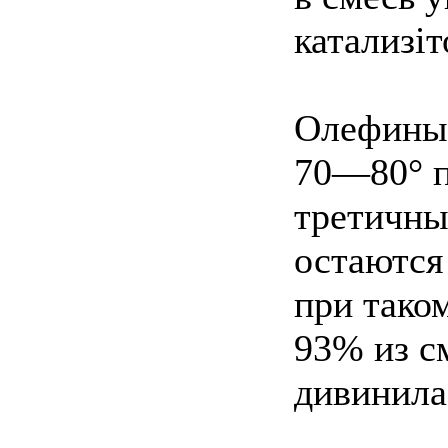
катализі
Олефины 
70—80° п
третичны
остаются
при тако
93% из с
дивинила