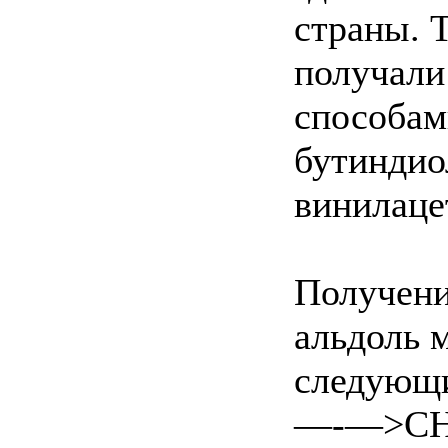
страны. 
получали
способами
бутиндио
винилаце
Получени
альдоль 
следующи
—-—>C