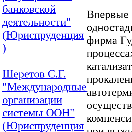
банковской
Впервые 
деятельности"
одностад
(Юриспруденция
фирма Гу
)
процесса
катализа
Шеретов С.Г.
прокален
"Международные
автотерми
организации
осуществ
системы ООН"
компенси
(Юриспруденция
при выжиг