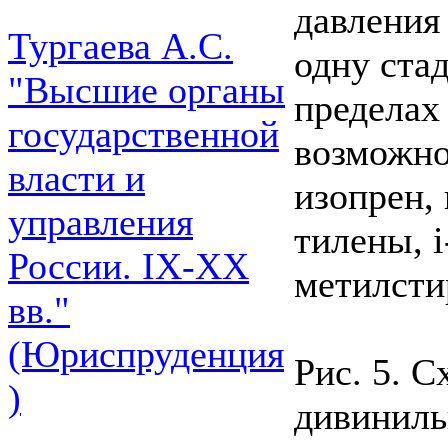
давления
Тургаева А.С.
одну ста
"Высшие органы
пределах 
государственной
возможно
власти и
изопрен, 
управления
тилены, i
России. IХ-ХХ
метилсти
вв."
(Юриспруденция
Рис. 5. 
)
дивиниль