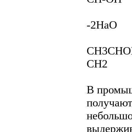
-2НаО
СН3СНОН
CH2
В промыш
получают
небольшо
выдержив