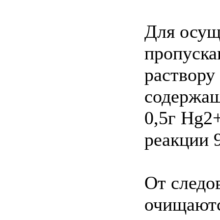
Для осущ
пропуска
раствору
содержаще
0,5г Hg2
реакции 9
От следо
очищаютс