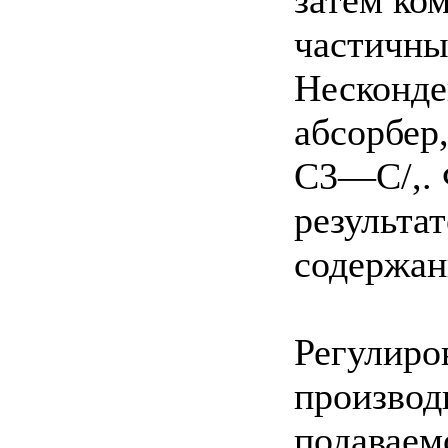
частичны
Несконде
абсорбер
C3—С/,. 
результа
содержан
Регулиро
производ
подаваем