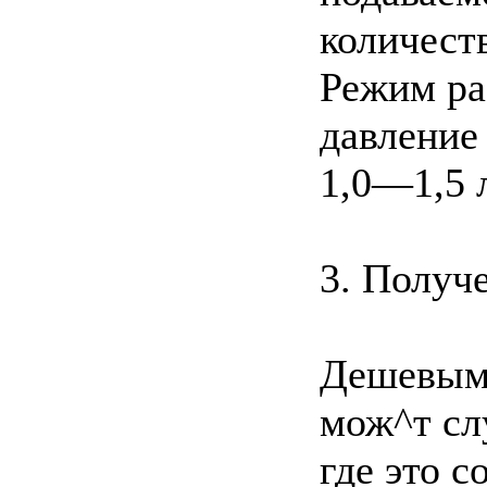
количест
Режим ра
давление 
1,0—1,5 
3. Получ
Дешевым 
мож^т сл
где это 