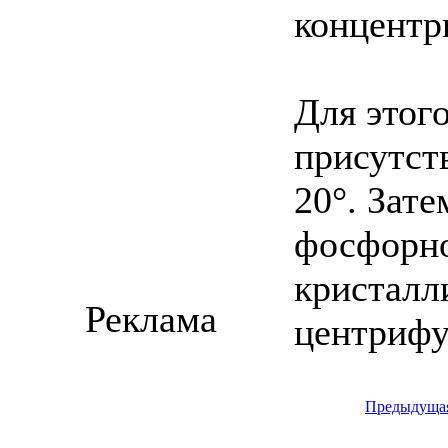
концентр
Для этог
присутст
20°. Зат
фосфорно
кристалл
Реклама
центрифу
Предыдуща