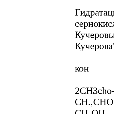
Гидратац
сернокис
Кучеровы
Кучерова
кон
2CH3ch
СН.,СНО
CH-OH