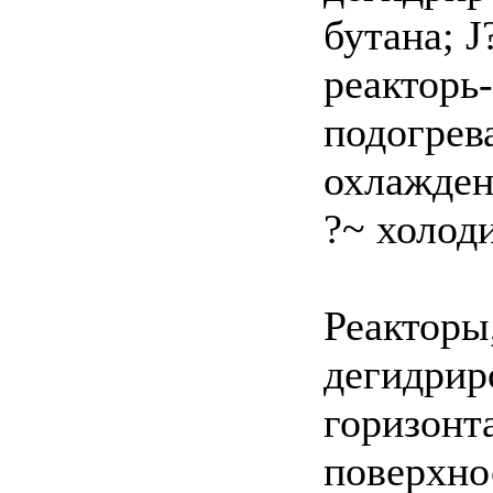
бутана; 
реакторь
подогрев
охлажден
?~ холод
Реакторы
дегидрир
горизонт
поверхно