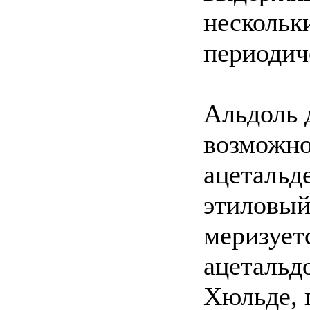
нескольк
периодич
Альдоль 
возможно
ацетальд
этиловый
меризует
ацетальдо
Хюльде, 