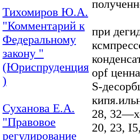
полученн
Тихомиров Ю.А.
"Комментарий к
при дегид
Федеральному
ксмпрессо
закону "
конденсат
(Юриспруденция
opf ценн
)
S-десорбц
кипя.ильн
Суханова Е.А.
28, 32—х
"Правовое
20, 23, 
регулирование