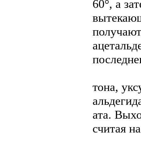
60°, а з
вытекающ
получают
ацетальд
последне
тона, ук
альдегид
ата. Вых
считая на