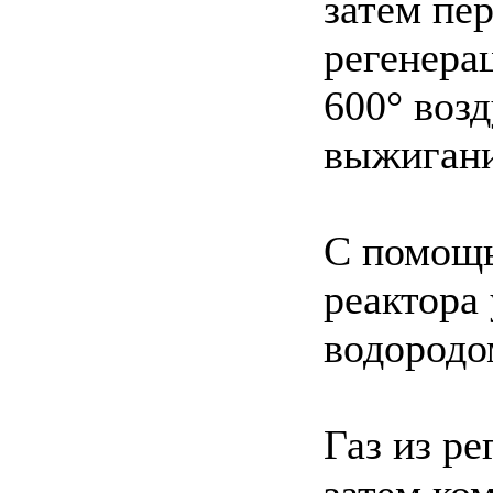
затем пе
регенера
600° воз
выжигани
С помощь
реактора 
водородо
Газ из ре
затем ком