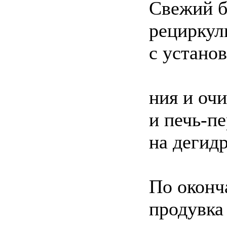
Свежий б
рециркул
с устано
ния и оч
и печь-п
на дегид
По оконч
продувка