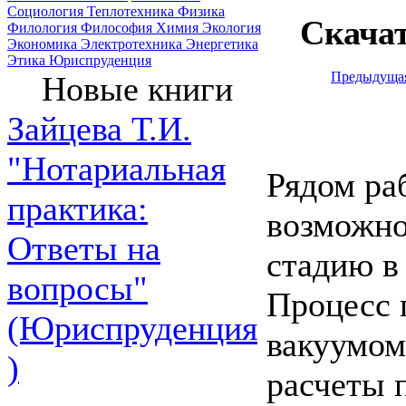
Социология
Теплотехника
Физика
Скача
Филология
Философия
Химия
Экология
Экономика
Электротехника
Энергетика
Этика
Юриспруденция
Предыдуща
Новые книги
Зайцева Т.И.
"Нотариальная
Рядом раб
практика:
возможно
Ответы на
стадию в
вопросы"
Процесс 
(Юриспруденция
вакуумом
)
расчеты 