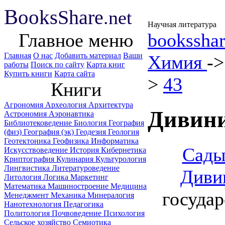
B
ooks
Share
.net
Научная литература
Главное меню
booksshar
Главная
О нас
Добавить материал
Ваши
Химия
-
работы
Поиск по сайту
Карта книг
Купить книги
Карта сайта
>
43
Книги
Агрономия
Археология
Архитектура
Дивини
Астрономия
Аэронавтика
Библиотековедение
Биология
География
(физ)
География (эк)
Геодезия
Геология
Геотектоника
Геофизика
Информатика
Сады
Искусствоведение
История
Кибернетика
Криптография
Кулинария
Культурология
Лингвистика
Литературоведение
Диви
Литология
Логика
Маркетинг
Математика
Машиностроение
Медицина
государ
Менеджмент
Механика
Минералогия
Нанотехнология
Педагогика
Политология
Почвоведение
Психология
Сельское хозяйство
Семиотика