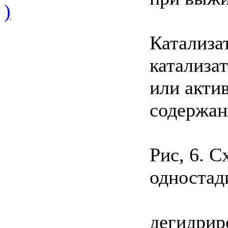
)
Катализа
катализа
или акти
содержан
Рис, 6. С
одностад
дегидрир