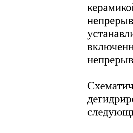
керамико
непрерыв
устанавл
включенн
непрерыв
Схематич
дегидрир
следующи