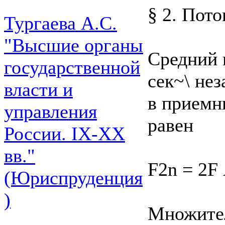
§ 2. Пот
Тургаева А.С.
"Высшие органы
Средний 
государственной
сек~\ не
власти и
в приемн
управления
равен
России. IХ-ХХ
вв."
F2n = 2F 
(Юриспруденция
)
Множител