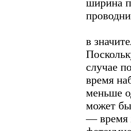
ширина п
проводни
в значит
Поскольк
случае п
время на
меньше о
может бы
— время 