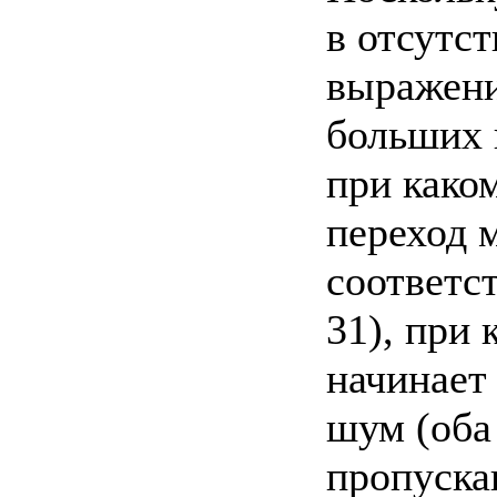
в отсутс
выражени
больших 
при како
переход 
соответс
31), при
начинает
шум (оба
пропуска