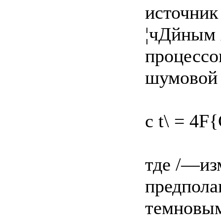
источник
¦чДйным 
процессо
шумовой т
с t\ = 4F
тде /—из
предпола
темновым