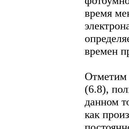
фотоумно
время ме
электрон
определя
времен п
Отметим 
(6.8), п
данном то
как прои
постоянн