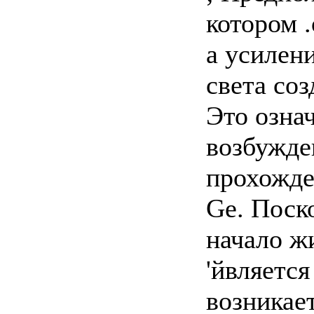
котором 
а усилен
света соз
Это озна
возбужде
прохожде
Ge. Поско
начало ж
'йвляетс
возникае