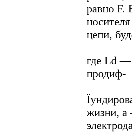
равно F.
носителя
цепи, буд
где Ld — 
продиф-
Їундиров
жизни, а
электрод