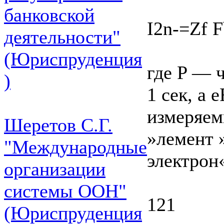
банковской
I2n-=Zf 
деятельности"
(Юриспруденция
где P — 
)
1 сек, а
измеряем
Шеретов С.Г.
»лемент 
"Международные
электро
организации
системы ООН"
121
(Юриспруденция