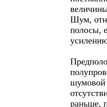
величины
Шум, отн
полосы, 
усилению
Предполо
полупров
шумовой 
отсутств
раньше, 