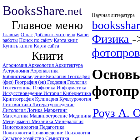
B
ooks
Share
.net
Научная литература
Главное меню
booksshar
Главная
О нас
Добавить материал
Ваши
Физика
-
работы
Поиск по сайту
Карта книг
Купить книги
Карта сайта
фотопров
Книги
Агрономия
Археология
Архитектура
Основы
Астрономия
Аэронавтика
Библиотековедение
Биология
География
(физ)
География (эк)
Геодезия
Геология
фотопр
Геотектоника
Геофизика
Информатика
Искусствоведение
История
Кибернетика
Криптография
Кулинария
Культурология
Лингвистика
Литературоведение
Роуз А. 
Литология
Логика
Маркетинг
Математика
Машиностроение
Медицина
Менеджмент
Механика
Минералогия
Нанотехнология
Педагогика
Политология
Почвоведение
Психология
Сельское хозяйство
Семиотика