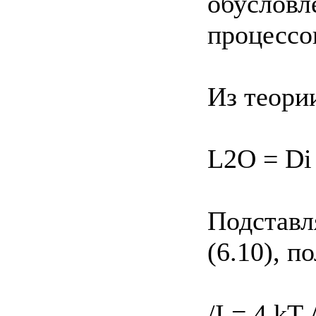
обусловл
процессо
Из теори
L2O = Di 
Подставл
(6.10), п
/I = 4 kT