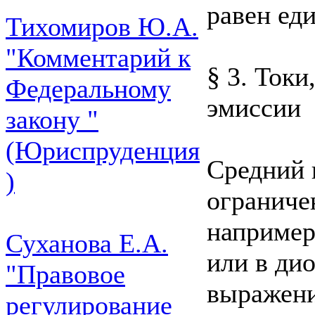
равен ед
Тихомиров Ю.А.
"Комментарий к
§ 3. Ток
Федеральному
эмиссии
закону "
(Юриспруденция
Средний 
)
ограниче
например
Суханова Е.А.
или в ди
"Правовое
выражени
регулирование