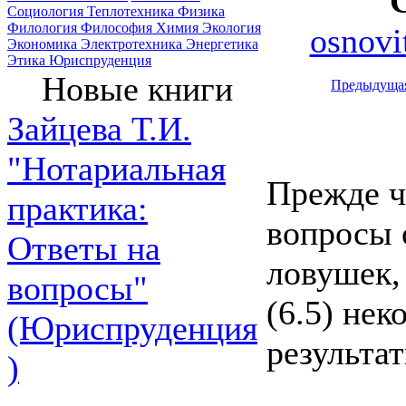
Социология
Теплотехника
Физика
Филология
Философия
Химия
Экология
osnovi
Экономика
Электротехника
Энергетика
Этика
Юриспруденция
Новые книги
Предыдуща
Зайцева Т.И.
"Нотариальная
Прежде ч
практика:
вопросы 
Ответы на
ловушек,
вопросы"
(6.5) не
(Юриспруденция
результат
)