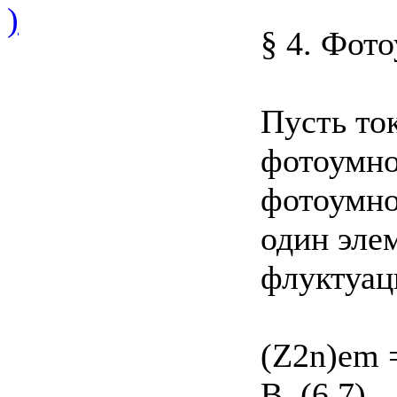
)
§ 4. Фот
Пусть то
фотоумно
фотоумно
один эле
флуктуац
(Z2n)em =
В, (6.7)