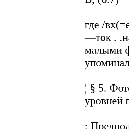
где /вх(=
—ток . .н
малыми ф
упоминало
¦ § 5. Фо
уровней 
; Предпо