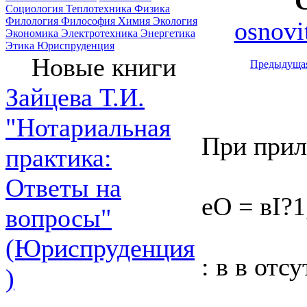
Социология
Теплотехника
Физика
Филология
Философия
Химия
Экология
osnovi
Экономика
Электротехника
Энергетика
Этика
Юриспруденция
Новые книги
Предыдуща
Зайцева Т.И.
"Нотариальная
При прил
практика:
Ответы на
еО = вІ?1
вопросы"
(Юриспруденция
: в в отс
)