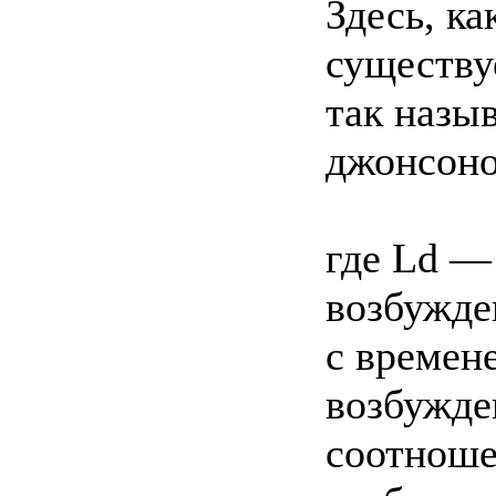
Здесь, ка
существу
так назы
джонсоно
где Ld —
возбужде
с времен
возбужде
соотноше