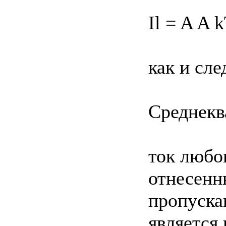
Il = A A 
как и сле
Среднек
ток любо
отнесенн
пропуска
является