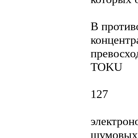
В против
концентр
превосх
TOKU
127
электрон
шумовых 