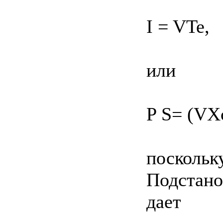
I = VTe,
или
P S= (VXc
поскольку
Подстанов
дает