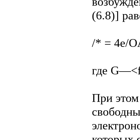
возбужде
(6.8)] ра
/* = 4e/O
где G—<f
При этом
свободны
электрон
которых 