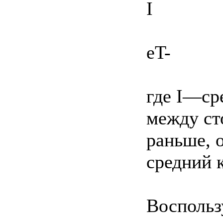
I
eT-
где I—ср
между ст
раньше, 
средний 
Воспольз