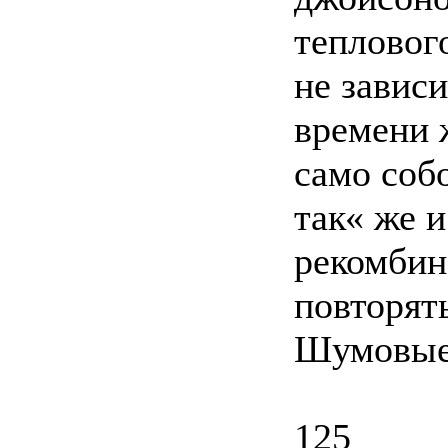
тепловог
не завис
времени 
само соб
так« же и
рекомбин
повторят
Шумовые
125