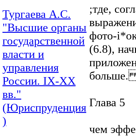
;тде, сог
Тургаева А.С.
выражений
"Высшие органы
фото-і*о
государственной
(6.8), на
власти и
приложен
управления
больше. 
России. IХ-ХХ
вв."
Глава 5
(Юриспруденция
)
чем эффе