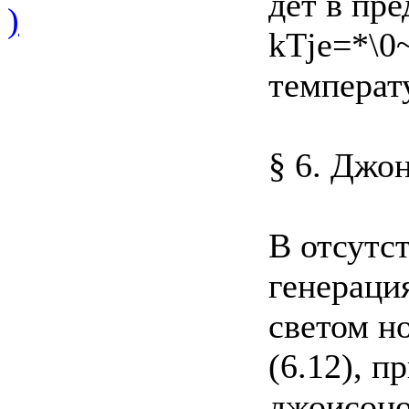
дет в пре
)
kTje=*\0~
температу
§ 6. Джо
В отсутс
генераци
светом н
(6.12), п
джоисоно