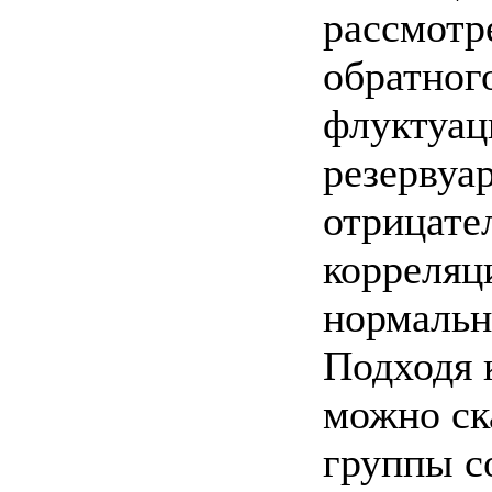
рассмотр
обратног
флуктуац
резервуа
отрицате
корреляц
нормальн
Подходя 
можно ск
группы с