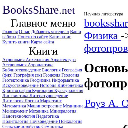
B
ooks
Share
.net
Научная литература
Главное меню
booksshar
Главная
О нас
Добавить материал
Ваши
Физика
-
работы
Поиск по сайту
Карта книг
Купить книги
Карта сайта
фотопров
Книги
Агрономия
Археология
Архитектура
Основы
Астрономия
Аэронавтика
Библиотековедение
Биология
География
(физ)
География (эк)
Геодезия
Геология
фотопр
Геотектоника
Геофизика
Информатика
Искусствоведение
История
Кибернетика
Криптография
Кулинария
Культурология
Лингвистика
Литературоведение
Роуз А. 
Литология
Логика
Маркетинг
Математика
Машиностроение
Медицина
Менеджмент
Механика
Минералогия
Нанотехнология
Педагогика
Политология
Почвоведение
Психология
Сельское хозяйство
Семиотика