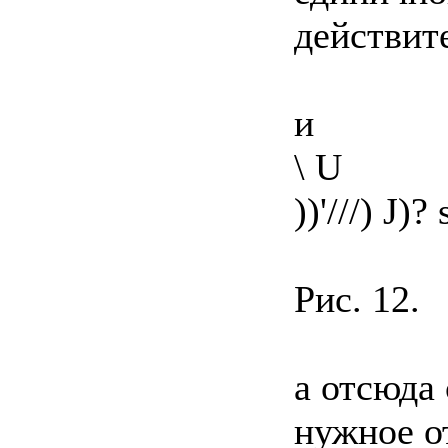
действит
и
\ U
))'///) J)?
Рис. 12.
а отсюда 
нужное о