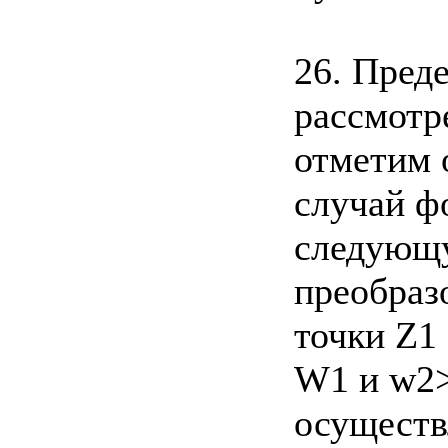
26. Пред
рассмотр
отметим 
случай ф
следующу
преобраз
точки Z1
W1 и w2>
осуществ