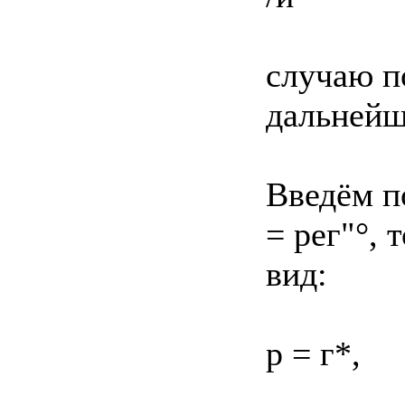
случаю п
дальнейш
Введём п
= рег"°, 
вид:
р = г*,