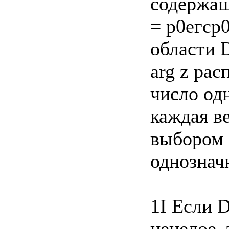
содержащ
= р0егср
области 
arg z рас
число од
каждая в
выбором 
однозначн
1I Если D
нецелое, 