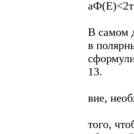
аФ(Е)<2тг
В самом 
в полярн
сформули
13.
вие, нео
того, чт