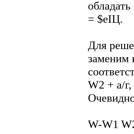
обладать
= $еІЦ.
Для реше
заменим 
соответст
W2 + а/г,
Очевидно
W-W1 W2