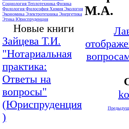
Социология
Теплотехника
Физика
М.А.
Филология
Философия
Химия
Экология
Экономика
Электротехника
Энергетика
Этика
Юриспруденция
Новые книги
Ла
Зайцева Т.И.
отображе
"Нотариальная
вопроса
практика:
Ответы на
вопросы"
ko
(Юриспруденция
Предыдущ
)