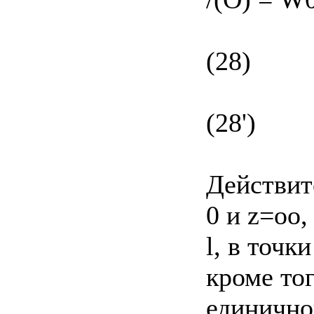
(28)
(28')
Действите
0 и z=oo,
l, в точк
кроме тог
единичной