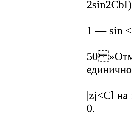
2sin2CbI)
1 — sin <
50 »Отм
единично
|zj<Cl н
0.