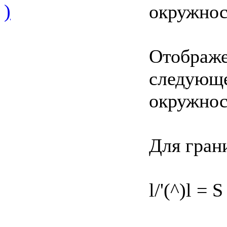
)
окружност
Отображе
следующе
окружност
Для гран
l/'(^)l = S