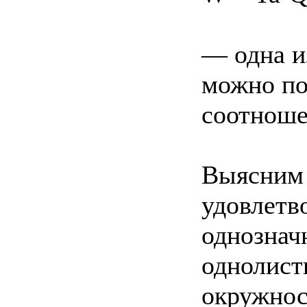
— одна из
можно по
соотнош
Выясним 
удовлетв
однознач
однолист
окружнос