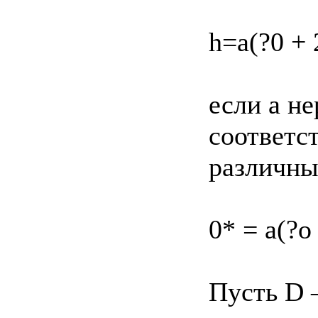
h=a(?0 + 2
если а не
соответс
различных
0* = а(?о 
Пусть D 