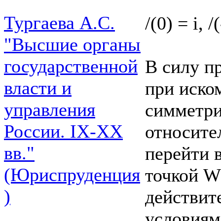
Тургаева А.С.
/(0) = i, /
"Высшие органы
государственной
В силу п
власти и
при иско
управления
симметри
России. IХ-ХХ
относите
вв."
перейти 
(Юриспруденция
точкой W
)
действит
условиям