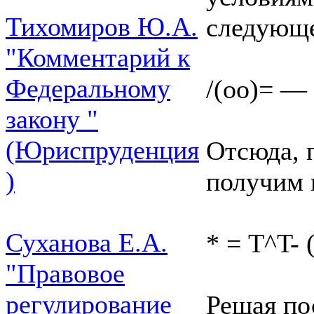
Тихомиров Ю.А.
следующе
"Комментарий к
Федеральному
/(оо)= —
закону "
(Юриспруденция
Отсюда, 
)
получим 
Суханова Е.А.
* = T^T- 
"Правовое
регулирование
Решая по