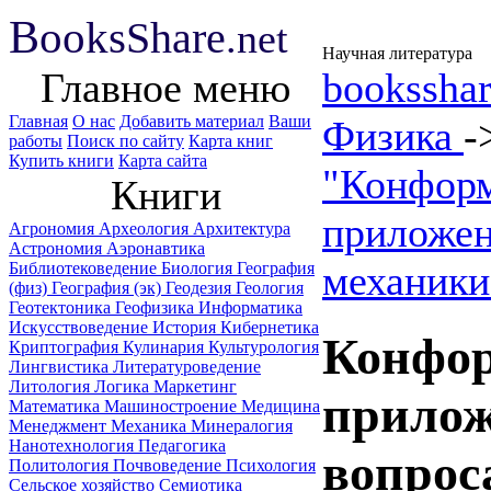
B
ooks
Share
.net
Научная литература
Главное меню
booksshar
Главная
О нас
Добавить материал
Ваши
Физика
-
работы
Поиск по сайту
Карта книг
Купить книги
Карта сайта
"Конформ
Книги
приложен
Агрономия
Археология
Архитектура
Астрономия
Аэронавтика
механики
Библиотековедение
Биология
География
(физ)
География (эк)
Геодезия
Геология
Геотектоника
Геофизика
Информатика
Искусствоведение
История
Кибернетика
Конфор
Криптография
Кулинария
Культурология
Лингвистика
Литературоведение
Литология
Логика
Маркетинг
прилож
Математика
Машиностроение
Медицина
Менеджмент
Механика
Минералогия
Нанотехнология
Педагогика
вопрос
Политология
Почвоведение
Психология
Сельское хозяйство
Семиотика