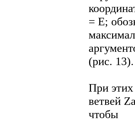
координа
= E; обоз
максимал
аргумент
(рис. 13).
При этих
ветвей Z
чтобы