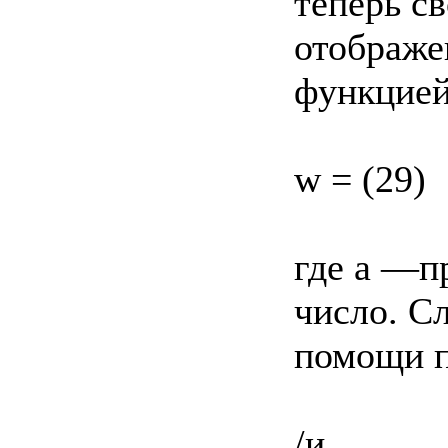
теперь с
отображе
функцие
w = (29)
где а —п
число. С
помощи п
/и