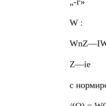
„-г»
W :
WnZ—I
Z—ie
с нормир
/(O) = W0,