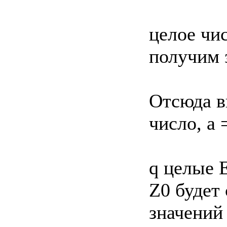
целое чис
получим 
Отсюда в
число, a =
q целые 
Z0 будет
значений