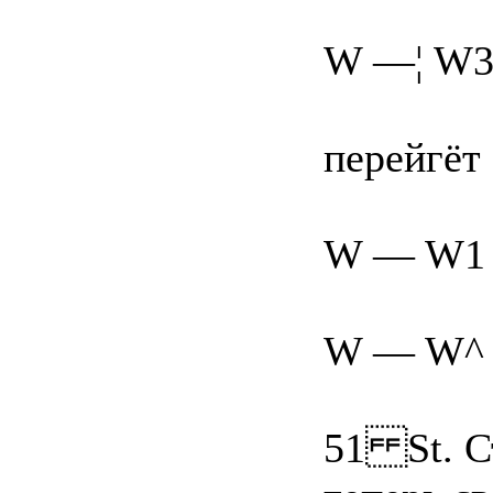
W —¦ W3
перейгёт
W — W1 
W — W^ 
51 St. С