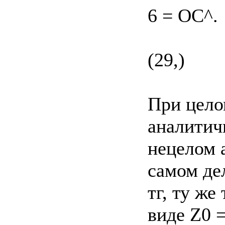
6 = OC^.
(29,)
При цело
аналитич
нецелом 
самом де
тг, ту же
виде Z0 