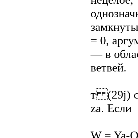
однознач
замкнуты
= 0, арг
— в обла
ветвей.
т (29j) 
za. Если
W = Ya-Q