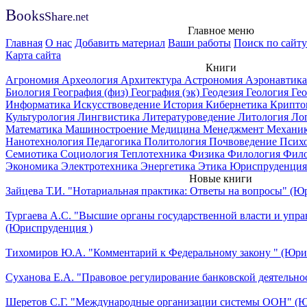
B
ooks
Share
.net
Главное меню
Главная
О нас
Добавить материал
Ваши работы
Поиск по сайту
Карта сайта
Книги
Агрономия
Археология
Архитектура
Астрономия
Аэронавтик
Биология
География (физ)
География (эк)
Геодезия
Геология
Ге
Информатика
Искусствоведение
История
Кибернетика
Крипто
Культурология
Лингвистика
Литературоведение
Литология
Ло
Математика
Машиностроение
Медицина
Менеджмент
Механи
Нанотехнология
Педагогика
Политология
Почвоведение
Псих
Семиотика
Социология
Теплотехника
Физика
Филология
Фил
Экономика
Электротехника
Энергетика
Этика
Юриспруденция
Новые книги
Зайцева Т.И. "Нотариальная практика: Ответы на вопросы" (Ю
Тургаева А.С. "Высшие органы государственной власти и упра
(Юриспруденция )
Тихомиров Ю.А. "Комментарий к Федеральному закону " (Юри
Суханова Е.А. "Правовое регулирование банковской деятельно
Шеретов С.Г. "Международные организации системы ООН" (Ю