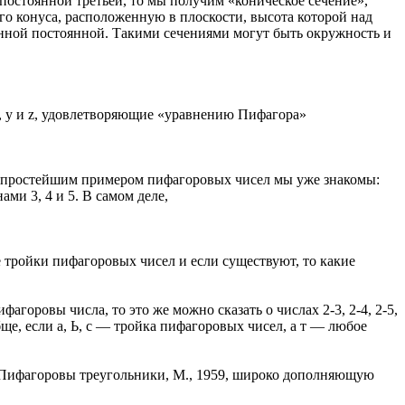
постоянной третьей, то мы получим «коническое сечение»,
го конуса, расположенную в плоскости, высота которой над
нной постоянной. Такими сечениями могут быть окружность и
, у и z, удовлетворяющие «уравнению Пифагора»
 простейшим примером пифагоровых чисел мы уже знакомы:
ами 3, 4 и 5. В самом деле,
 тройки пифагоровых чисел и если существуют, то какие
фагоровы числа, то это же можно сказать о числах 2-3, 2-4, 2-5,
ообще, если а, Ь, с — тройка пифагоровых чисел, а т — любое
, Пифагоровы треугольники, M., 1959, широко дополняющую