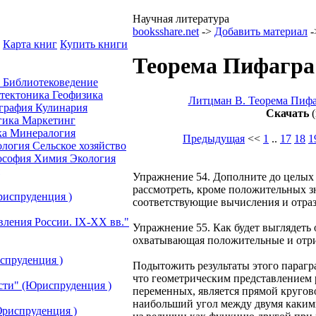
Научная литература
booksshare.net
->
Добавить материал
-
Карта книг
Купить книги
Теорема Пифагра 
а
Библиотековедение
отектоника
Геофизика
Литцман В. Теорема Пифа
графия
Кулинария
Скачать
(
гика
Маркетинг
ка
Минералогия
Предыдущая
<<
1
..
17
18
1
ология
Сельское хозяйство
ософия
Химия
Экология
Упражнение 54. Дополните до целых кр
рассмотреть, кроме положительных зн
риспруденция )
соответствующие вычисления и отраз
вления России. IХ-ХХ вв."
Упражнение 55. Как будет выглядеть 
охватывающая положительные и отри
спруденция )
Подытожить результаты этого парагр
что геометрическим представлением 
сти" (Юриспруденция )
переменных, является прямой кругов
наибольший угол между двумя каким
риспруденция )