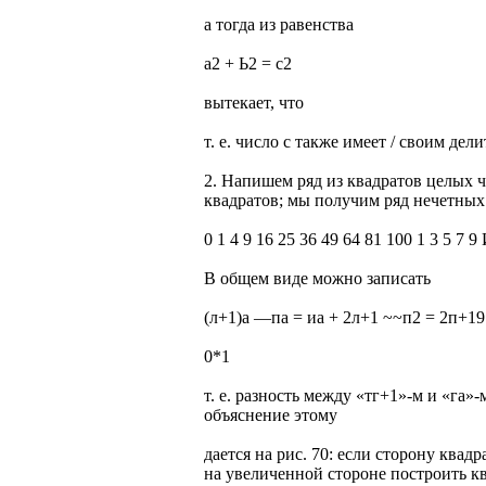
а тогда из равенства
а2 + Ь2 = с2
вытекает, что
т. е. число с также имеет / своим дели
2. Напишем ряд из квадратов целых 
квадратов; мы получим ряд нечетных
0 1 4 9 16 25 36 49 64 81 100 1 3 5 7 9
В общем виде можно записать
(л+1)а —па = иа + 2л+1 ~~п2 = 2п+19
0*1
т. е. разность между «тг+1»-м и «га»
объяснение этому
дается на рис. 70: если сторону ква
на увеличенной стороне построить квад