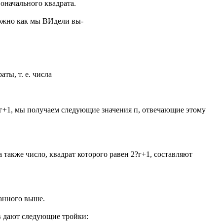
оначального квадрата.
можно как мы ВИдели вы-
аты, т. е. числа
тг+1, мы получаем следующие значения п, отвечающие этому
 а также число, квадрат которого равен 2?г+1, составляют
санного выше.
 дают следующие тройки: