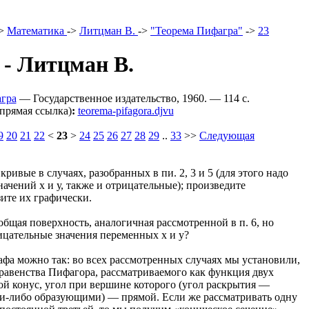
>
Математика
->
Литцман В.
->
"Теорема Пифагра"
->
23
- Литцман В.
гра
— Государственное издательство, 1960. — 114 c.
прямая ссылка)
:
teorema-pifagora.djvu
9
20
21
22
<
23
>
24
25
26
27
28
29
..
33
>>
Следующая
ивые в случаях, разобранных в пи. 2, 3 и 5 (для этого надо
ачений х и у, также и отрицательные); произведите
ите их графически.
общая поверхность, аналогичная рассмотренной в п. 6, но
цательные значения переменных х и у?
афа можно так: во всех рассмотренных случаях мы установили,
равенства Пифагора, рассматриваемого как функция двух
ой конус, угол при вершине которого (угол раскрытия —
и-либо образующими) — прямой. Если же рассматривать одну