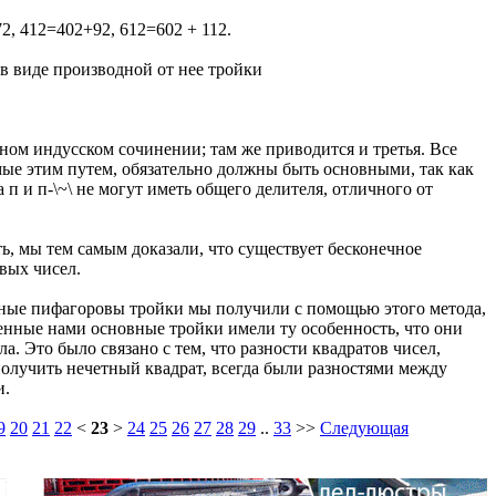
72, 412=402+92, 612=602 + 112.
 в виде производной от нее тройки
 одном индусском сочинении; там же приводится и третья. Все
ые этим путем, обязательно должны быть основными, так как
п и п-\~\ не могут иметь общего делителя, отличного от
, мы тем самым доказали, что существует бесконечное
вых чисел.
овные пифагоровы тройки мы получили с помощью этого метода,
енные нами основные тройки имели ту особенность, что они
а. Это было связано с тем, что разности квадратов чисел,
получить нечетный квадрат, всегда были разностями между
и.
9
20
21
22
<
23
>
24
25
26
27
28
29
..
33
>>
Следующая