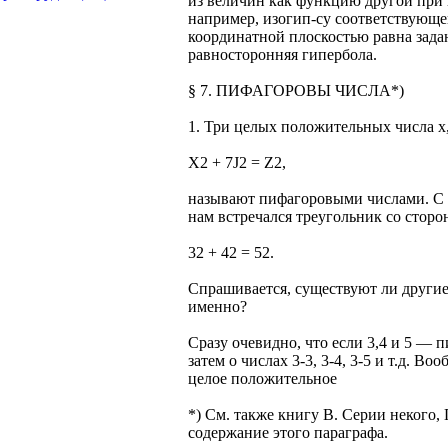
из величин как функцию другой при 
например, изогип-су соответствующе
координатной плоскостью равна зада
равносторонняя гипербола.
§ 7. ПИФАГОРОВЫ ЧИСЛА*)
1. Три целых положительных числа х
X2 + 7J2 = Z2,
называют пифагоровыми числами. С
нам встречался треугольник со сторон
32 + 42 = 52.
Спрашивается, существуют ли другие
именно?
Сразу очевидно, что если 3,4 и 5 — пи
затем о числах 3-3, 3-4, 3-5 и т.д. В
целое положительное
*) См. также книгу В. Серии некого
содержание этого параграфа.