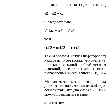
число, то и числа та, тЪ, тс также п
а2 + Ь2 = с2
и следовательно,
т* (а2 + Ъ*) = т*с*,
то и
(та)2 + (mb)2 == (тс)2.
Таким образом, каждая пифагорова тр
каждое из чисел тройки умножить на 
порождаются одной тройкой, числа к
основной, а все остальные — произво
пифагоровых чисел, а числа 6, 8, 10
Мы только что сказали, что три числ
достаточно знать/ что какие-либо два
если считать, что два числа а и Ъ из
можно представить в виде
a=fax\ b=fbv