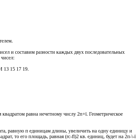
телем.
чисел и составим разности каждых двух последовательных
 чисел:
 И 13 15 17 19.
-м квадратом равна нечетному числу 2п+ї. Геометрическое
драта, равную п единицам длины, увеличить на одну единицу и
рат, то его площадь, равная (rc-fl)2 кв. единиц, будет на 2п-\-ї