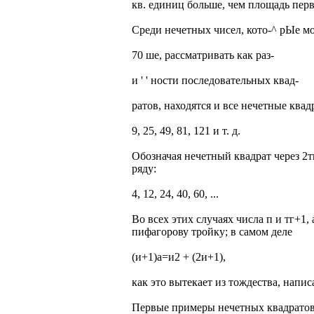
кв. единиц больше, чем площадь перв
Среди нечетных чисел, кото-^ рЫе 
70 ше, рассматривать как раз-
и ' ' ности последовательных квад-
ратов, находятся и все нечетные квадр
9, 25, 49, 81, 121 и т. д.
Обозначая нечетный квадрат через 2
ряду:
4, 12, 24, 40, 60, ...
Во всех этих случаях числа п и тг+1,
пифагорову тройку; в самом деле
(и+1)а=и2 + (2и+1),
как это вытекает из тождества, напи
Первые примеры нечетных квадратов