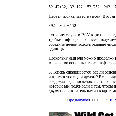
52=42+32, 132=122 + 52, 252 = 242 + 
Первая тройка известна всем. Вторая
392 = 362 + 152
встречается уже в IV-V в. до н. э. в
тройки пифагоровых чисел, получаем
соседние целые положительные числа 
единицы.
Поскольку наш ряд можно продолжить
множество основных троек пифагоро
3. Теперь спрашивается, все ли осн
или имеются еще и другие? Все найд
содержали два последовательных числ
которые мы подбирали с тем, чтобы 
двумя последовательными квадратам
Предыдущая
<<
1
..
17
18
1