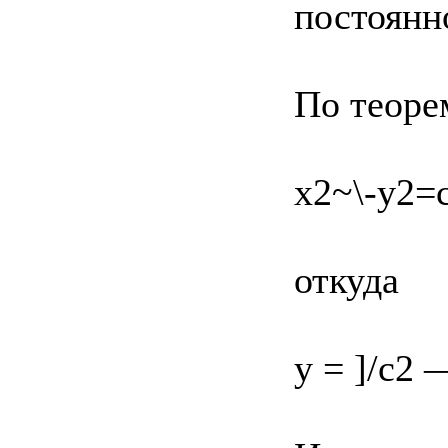
постоянно
По теоре
х2~\-у2=с
откуда
у = ]/с2 