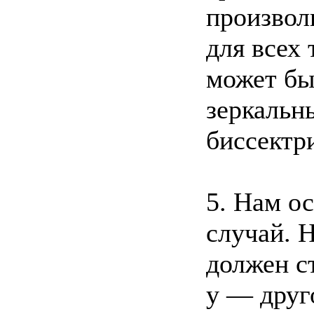
произволь
для всех 
может бы
зеркальн
биссектр
5. Нам о
случай. 
должен с
у — друг