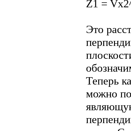
Z1 = Vx2
Это расс
перпенди
плоскости
обозначи
Теперь к
можно пос
являющую
перпенди