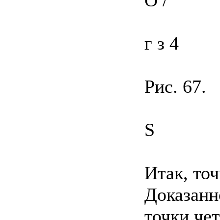
г з 4
Рис. 67.
S
Итак, точ
Доказанн
точки че