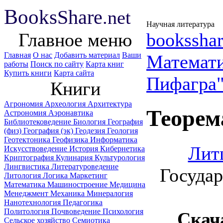
B
ooks
Share
.net
Научная литература
Главное меню
booksshar
Главная
О нас
Добавить материал
Ваши
Математ
работы
Поиск по сайту
Карта книг
Купить книги
Карта сайта
Пифагра
Книги
Агрономия
Археология
Архитектура
Теорем
Астрономия
Аэронавтика
Библиотековедение
Биология
География
(физ)
География (эк)
Геодезия
Геология
Геотектоника
Геофизика
Информатика
Лит
Искусствоведение
История
Кибернетика
Криптография
Кулинария
Культурология
Лингвистика
Литературоведение
Государ
Литология
Логика
Маркетинг
Математика
Машиностроение
Медицина
Менеджмент
Механика
Минералогия
Нанотехнология
Педагогика
Политология
Почвоведение
Психология
Скач
Сельское хозяйство
Семиотика