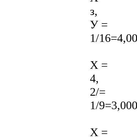
з,
У =
1/16=4,00
X =
4,
2/=
1/9=3,000
X =