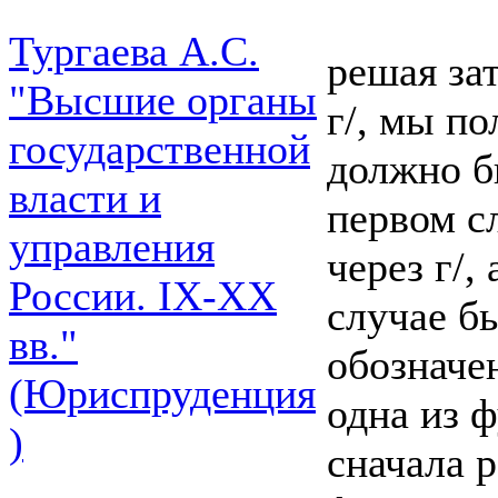
Тургаева А.С.
решая за
"Высшие органы
г/, мы п
государственной
должно бы
власти и
первом с
управления
через г/,
России. IХ-ХХ
случае б
вв."
обозначен
(Юриспруденция
одна из ф
)
сначала 