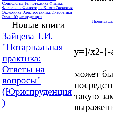
Социология
Теплотехника
Физика
Филология
Философия
Химия
Экология
Экономика
Электротехника
Энергетика
Этика
Юриспруденция
Предыдуща
Новые книги
Зайцева Т.И.
"Нотариальная
y=]/x2-{
практика:
Ответы на
может бы
вопросы"
посредств
(Юриспруденция
такую за
)
выражени