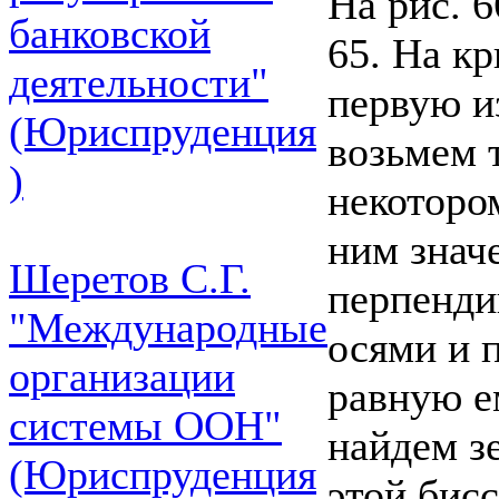
На рис. 6
банковской
65. На кр
деятельности"
первую и
(Юриспруденция
возьмем т
)
некоторо
ним знач
Шеретов С.Г.
перпенди
"Международные
осями и 
организации
равную е
системы ООН"
найдем з
(Юриспруденция
этой бис