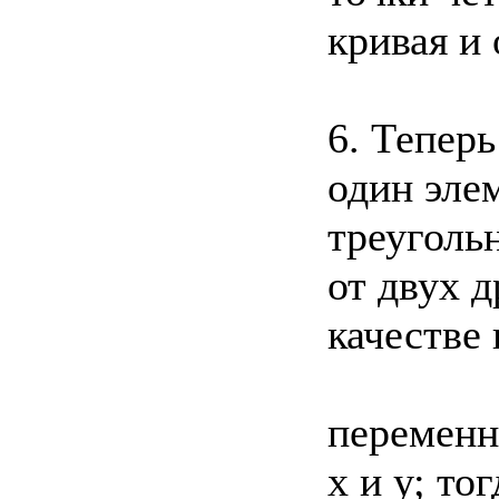
кривая и
6. Тепер
один эле
треуголь
от двух д
качестве
переменн
х и у; то