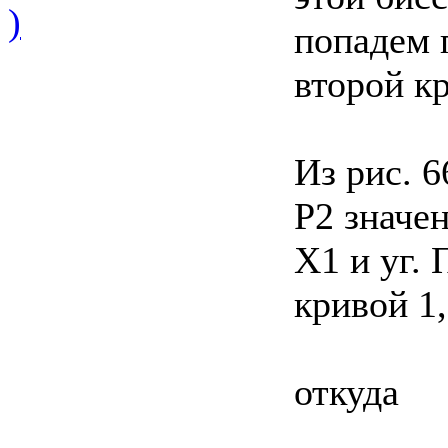
)
попадем 
второй к
Из рис. 6
P2 значе
X1 и уг. 
кривой 1,
откуда