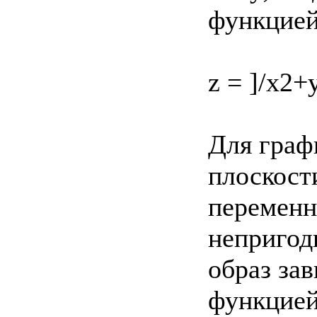
функцие
z = ]/x2+
Для граф
плоскост
переменн
непригод
образ за
функцией