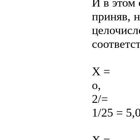
И в этом
приняв, н
целочисл
соответс
X =
о,
2/=
1/25 = 5,
X =