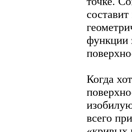
точке. С
составит
геометри
функции z
поверхно
Когда хо
поверхно
изобилую
всего пр
«кривых 