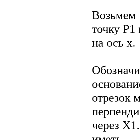
Возьмем 
точку P1
на ось х.
Обозначи
основани
отрезок 
перпенди
через X1
иметь