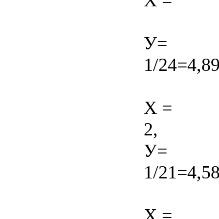
У=
1/24=4,89
X =
2,
У=
1/21=4,58
X =