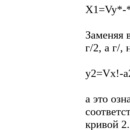
X1=Vy*-*
Заменяя 
г/2, а г/
y2=Vx!-a
а это озн
соответст
кривой 2