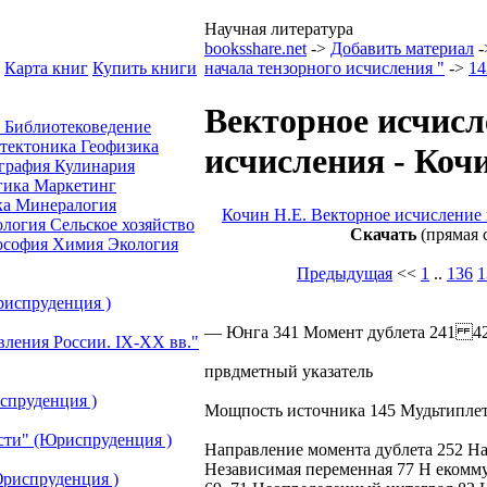
Научная литература
booksshare.net
->
Добавить материал
-
Карта книг
Купить книги
начала тензорного исчисления "
->
14
Векторное исчисл
а
Библиотековедение
отектоника
Геофизика
исчисления - Коч
графия
Кулинария
гика
Маркетинг
ка
Минералогия
Кочин Н.Е. Векторное исчисление 
ология
Сельское хозяйство
Скачать
(прямая 
ософия
Химия
Экология
Предыдущая
<<
1
..
136
1
риспруденция )
— Юнга 341 Момент дублета 241 4
вления России. IХ-ХХ вв."
првдметный указатель
спруденция )
Мощпость источника 145 Мудьтиплет
сти" (Юриспруденция )
Направление момента дублета 252 Н
Независимая переменная 77 H екомм
риспруденция )