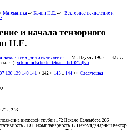
>
Математика
->
Кочин Н.Е.
->
"Векторное исчисление и
2
ение и начала тензорного
ин Н.Е.
и начала тензорного исчисления
— М.: Наука , 1965. — 427 c.
ссылка)
:
vektornoeischeslenieinachalo1965.djvu
37
138
139
140
141
<
142
>
143
..
144
>>
Следующая
22
 252, 253
апряжение вихревой трубкн 172 Начало Даламбера 286
утатнвиость 310 Некомпланарность 17 Некомпданарный вектор