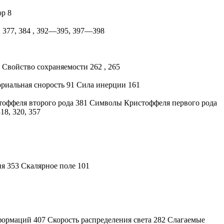
ор 8
, 377, 384 , 392—395, 397—398
 Свойство сохраняемости 262 , 265
риальная снорость 91 Сила инерции 161
оффеля второго рода 381 Символы Кристоффеля первого рода
18, 320, 357
я 353 Скалярное поле 101
ормаций 407 Скорость распределения света 282 Слагаемые