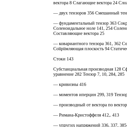
вектора 8 Слагающие вектора 24 Сло
— двух тензоров 356 Смешанный тенз
— фундаментальный тензор 363 Сокр
Соленоидалыюе ноле 141, 254 Солено
Составляющие вектора 25
— ковариантного тензора 361, 362 С
Соїіріімляющая плоскость 94 Статич
Стоки 143
Субстанциальная производная 128 С
уравнение 282 Тензор 7, 10, 284, 285
— кривизны 416
— моментов иперцин 299, 319 Тензор
— производный от вектора по вектор
— Римана-Кристоффеля 412,. 413
— упругих напряжений 336, 337, 38