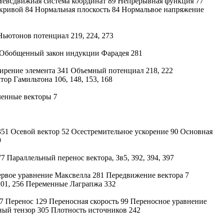
Невсдвижиая система координат 89 Непрерывная функция 77
 кривой 84 Нормальная плоскость 84 Нормальвое напряжение
Ньютонов потенциал 219, 224, 273
3 Обобщенный закон индукции Фарадея 281
ирение элемента 341 Объемный потенциал 218, 222
ор Гамильтона 106, 148, 153, 168
ленные векторы 7
351 Осевой вектор 52 Осестремительное ускорение 90 Основная
9
 Параллельный перенос вектора, Зв5, 392, 394, 397
ервое уравнение Максвелла 281 Передвижение вектора 7
101, 256 Переменные Лаграпжа 332
 Перенос 129 Переносная скорость 99 Переносное уравнение
ный тензор 305 Плотность источников 242