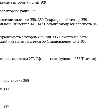
жение векторных полей 109
ор второго ранга 355
ащение индексов 358, 359 Сокращенный тензор 359
идальиый вектор 14І, 142 Соприкасающаяся плоскость 84
охраняемость векторных линий 335 Сочетательность 9
еский инвариант системы 55 Стационарное поле 101
ферическая волна 273 Сферические функции 253 Телеграфное
 иодстановка 366
у 300
5—387