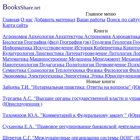
B
ooks
Share
.net
Главное меню
Главная
О нас
Добавить материал
Ваши работы
Поиск по сайту
Карта сайта
Книги
Агрономия
Археология
Архитектура
Астрономия
Аэронавтик
Биология
География (физ)
География (эк)
Геодезия
Геология
Ге
Информатика
Искусствоведение
История
Кибернетика
Крипто
Культурология
Лингвистика
Литературоведение
Литология
Ло
Математика
Машиностроение
Медицина
Менеджмент
Механи
Нанотехнология
Педагогика
Политология
Почвоведение
Псих
Семиотика
Социология
Теплотехника
Физика
Филология
Фил
Экономика
Электротехника
Энергетика
Этика
Юриспруденция
Новые книги
Зайцева Т.И. "Нотариальная практика: Ответы на вопросы" (Ю
Тургаева А.С. "Высшие органы государственной власти и упра
(Юриспруденция )
Тихомиров Ю.А. "Комментарий к Федеральному закону " (Юри
Суханова Е.А. "Правовое регулирование банковской деятельно
Шеретов С.Г. "Международные организации системы ООН" (Ю