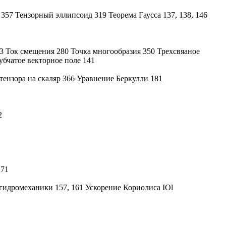
357 Тензорный эллипсоид 319 Теорема Гаусса 137, 138, 146
3 Ток смещения 280 Точка многообразия 350 Трехсвяаное
убчатое векторное поле 141
тензора на скаляр 366 Уравнение Беркулли 181
2
271
идромеханики 157, 161 Ускорение Кориолиса IOl