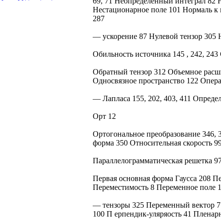
69, 71 Неопределенный интеграл 82 
Нестационарное поле 101 Нормаль к
287
— ускорение 87 Нулевой тензор 305 
Обильность источника 145 , 242, 24
Обратный тензор 312 Объемное расш
Односвязное пространство 122 Операт
— Лапласа 155, 202, 403, 411 Опреде
Орт 12
Ортогональное преобразование 346, 
форма 350 Относительная скорость 9
Параллелограмматическая решетка 977
Первая основная форма Гаусса 208 П
Переместимость 8 Переменное поле 
— тензоры 325 Переменный вектор 77
100 П ерпендик-уляряость 41 Пленар