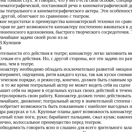
ень тонкий слух. Я говорил, что у него есть свои особые, специ
нематографической, постановкой речи и кинематографической д
ры театрального и кинематографического актера. Эти особенност
с другой, облегчают по сравнению с театром.
кие недостатки и преимущества киноактерской техники по сравн
торая не дает возможности киноактеру постепенно вживаться в дей
лниеносного вдохновения, быстрого творческого сосредоточия. 
льчайшие задачи своей роли из-за
В.Кулешов
4
ительности его действия в театре; киноактеру легко запомнить м
сочкам его действия. Но, с другой стороны, все эти задачи по 
чно, чем в театре.
ноактеру необходимо обладать исключительно развитой эмоцион
мперамент, ощущения, ритм каждого куска, так как куски снимаю
гическом порядке, и режиссер, конечно, должен быть главным х
 в то же время театральный актер не может видеть себя на сцене
ышит себя на экране в отдельных кусках своих действий в течен
нтролировать свою работу. Киноактер должен точно действовать 
льчайшее, движение; театральный актер в значительной степени и
иобретает возможность быть показанным с наиболее выгодных и 
дра ракурсах и т.п. Крупные планы дают возможность киноакте
упный план ноги, руки; барабанит пальцами, сжал кулак; наконец
нечно, колоссальное преимущество перед театром.
обходимость говорить ясно и слышно для всего зрительного зала