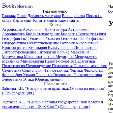
B
ooks
Share
.net
На
Главное меню
bo
Главная
О нас
Добавить материал
Ваши работы
Поиск по
сайту
Карта книг
Купить книги
Карта сайта
У
Книги
Агрономия
Археология
Архитектура
Астрономия
Аэронавтика
Библиотековедение
Биология
География (физ)
География (эк)
Геодезия
Геология
Геотектоника
Геофизика
Информатика
Искусствоведение
История
Кибернетика
Криптография
Кулинария
Культурология
Лингвистика
Литературоведение
Литология
Логика
Маркетинг
Математика
Машиностроение
Медицина
Менеджмент
Механика
Минералогия
Нанотехнология
Педагогика
Те
Политология
Почвоведение
Психология
Сельское хозяйство
дв
Семиотика
Социология
Теплотехника
Физика
Филология
зр
Философия
Химия
Экология
Экономика
Электротехника
ак
Энергетика
Этика
Юриспруденция
ру
Новые книги
ак
Зайцева Т.И. "Нотариальная практика: Ответы на вопросы"
уж
(Юриспруденция )
пе
Вы
Тургаева А.С. "Высшие органы государственной власти и
И 
управления России. IХ-ХХ вв." (Юриспруденция )
го