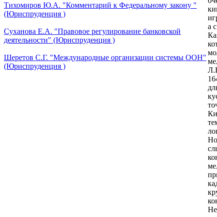
оч
Тихомиров Ю.А. "Комментарий к Федеральному закону "
ки
(Юриспруденция )
иг
а 
Суханова Е.А. "Правовое регулирование банковской
Ка
деятельности" (Юриспруденция )
ко
мо
Шеретов С.Г. "Международные организации системы ООН"
ме
(Юриспруденция )
Л.
16
дл
ку
то
Ки
те
ло
Но
сл
ко
ме
пр
ка
кр
ко
Не