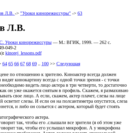
ов Л.В.
->
"Уроки кинорежиссуры"
->
63
в Л.В.
.С. Уроки кинорежиссуры
— M.: ВГИК, 1999. — 262 c.
49-049-2
а)
:
kinorej_lessons.pdf
>
64
65
66
67
68
69
..
100
>>
Следующая
сцене по отношению к зрителю. Киноактер всегда должен
и видят кинокартину всегда с одной точки зрения - с точки
необходимо видеть лицо актера в три четверти, то достаточно
, как он уже окажется снятым в профиль. Скажем, я размахиваю
ывать свое лицо. А если, скажем, актер плачет, слезы на лице
й осветит слезы. И если он на полсантиметра опустится, слеза
инется, и либо он сольется с актером, который будет стоять
атографического актера.
говорит так, чтобы его .слышали все зрители (я об этом уже
ер говорит так, чтобы его услышал микрофон. А у микрофона