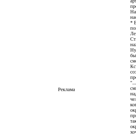
ар
пр
На
на
* 
по
Ле
Ст
на
Ну
бы
см
Кс
со
пр
".
см
Реклама
на
че
ко
ок
пр
та
ок
хо