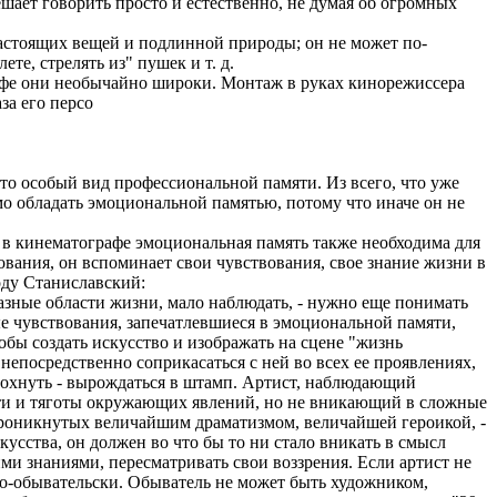
шает говорить просто и естественно, не думая об огромных
настоящих вещей и подлинной природы; он не может по-
ете, стрелять из" пушек и т. д.
афе они необычайно широки. Монтаж в руках кинорежиссера
за его персо
о особый вид профессиональной памяти. Из всего, что уже
мо обладать эмоциональной памятью, потому что иначе он не
 и в кинематографе эмоциональная память также необходима для
вования, он вспоминает свои чувствования, свое знание жизни в
оду Станиславский:
азные области жизни, мало наблюдать, - нужно еще понимать
е чувствования, запечатлевшиеся в эмоциональной памяти,
бы создать искусство и изображать на сцене "жизнь
 непосредственно соприкасаться с ней во всех ее проявлениях,
т сохнуть - вырождаться в штамп. Артист, наблюдающий
ти и тяготы окружающих явлений, но не вникающий в сложные
роникнутых величайшим драматизмом, величайшей героикой, -
кусства, он должен во что бы то ни стало вникать в смысл
и знаниями, пересматривать свои воззрения. Если артист не
 по-обывательски. Обыватель не может быть художником,