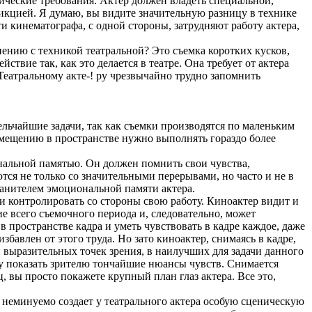
фические требования. Актер должен владеть специальной,
икцией. Я думаю, вы видите значительную разницу в технике
и кинематографа, с одной стороны, затрудняют работу актера,
ению с техникой театральной? Это съемка коротких кусков,
ствие так, как это делается в театре. Она требует от актера
Театральному акте-! ру чрезвычайно трудно запомнить
ельчайшие задачи, так как съемки производятся по маленьким
размещению в пространстве нужно выполнять гораздо более
альной памятью. Он должен помнить свои чувства,
тся не только со значительными перерывами, но часто и не в
ранителем эмоциональной памяти актера.
 и контролировать со стороны свою работу. Киноактер видит и
ие всего съемочного периода и, следовательно, может
в пространстве кадра и уметь чувствовать в кадре каждое, даже
збавлен от этого труда. Но зато киноактер, снимаясь в кадре,
выразительных точек зрения, в наилучших для задачи данного
ру показать зрителю тончайшие нюансы чувств. Снимается
, вы просто покажете крупный план глаз актера. Все это,
 неминуемо создает у театрального актера особую сценическую