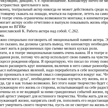
тикуляцию, дикцию, т. е. произношение. Киноактеру ничто не ме
остранствах зрительного зала.
конец, театральный актер никогда не может действовать среди 
стоящему скакать на лошади, мчаться на паровозе, лететь на самол
В театре очень ограничены возможности монтажа; в кинематогр
могает актеру особо отчетливо и выпукло показывать жизнь обра
кции во ВГИКе
аниславский К. Работа актера над собой. С.262.
жа.
жно специально поговорить об эмоциональной памяти актера. Эт
ло сказано, вы должны сделать вывод, что киноактеру необходи
ожет жить в разрозненных при съемке мелких кусках роли.
тати, и в театре эмоциональная память очень важна. И в театре
здания роли, потому что актер использует свою память на чувст
оцессе рождения образа. Я процитирую, что писал по этому пов
..мало расширить круг внимания, включив в него самые разнообр
ысл наблюдаемых явлений, надо переработать в себе восприняты
до проникать в истинный смысл совершающегося вокруг нас. Что
ловеческого духа", необходимо не только изучать эту жизнь, но и
гда, где и как только возможно. Без этого наше творчество буде
ружающую его жизнь со стороны, испытывающий на себе радос
ичины их и не видящий за ними грандиозных событий жизни, п
кой артист умирает для истинного творчества. Чтобы жить для ис
ружающей жизни, напрягать свой ум, пополнять его недостающим
чет умертвить своего творчества, пусть он не смотрит на жизнь