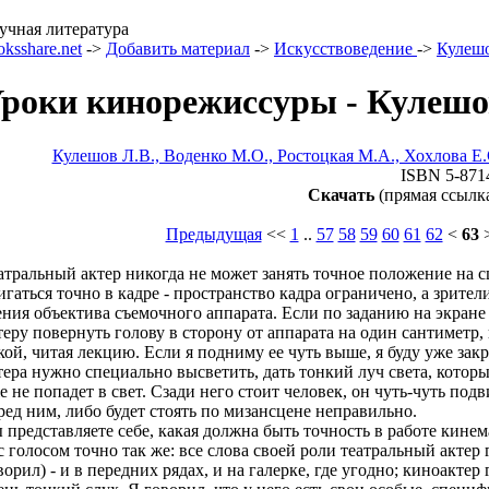
учная литература
oksshare.net
->
Добавить материал
->
Искусствоведение
->
Кулеш
роки кинорежиссуры - Кулешо
Кулешов Л.В., Воденко М.О., Ростоцкая М.А., Хохлова Е
ISBN 5-871
Скачать
(прямая ссылк
Предыдущая
<<
1
..
57
58
59
60
61
62
<
63
атральный актер никогда не может занять точное положение на 
игаться точно в кадре - пространство кадра ограничено, а зрител
ения объектива съемочного аппарата. Если по заданию на экране 
теру повернуть голову в сторону от аппарата на один сантиметр
кой, читая лекцию. Если я подниму ее чуть выше, я буду уже закр
тера нужно специально высветить, дать тонкий луч света, которы
е не попадет в свет. Сзади него стоит человек, он чуть-чуть подв
ред ним, либо будет стоять по мизансцене неправильно.
 представляете себе, какая должна быть точность в работе кинем
с голосом точно так же: все слова своей роли театральный актер 
ворил) - и в передних рядах, и на галерке, где угодно; киноакт