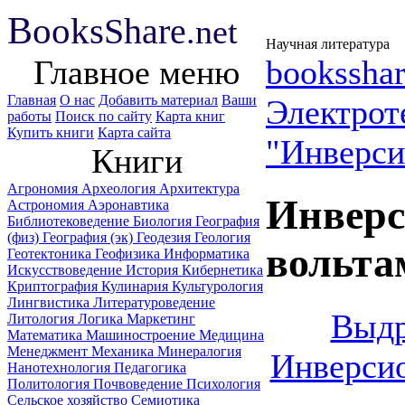
B
ooks
Share
.net
Научная литература
Главное меню
booksshar
Главная
О нас
Добавить материал
Ваши
Электрот
работы
Поиск по сайту
Карта книг
Купить книги
Карта сайта
"Инверси
Книги
Агрономия
Археология
Архитектура
Инверс
Астрономия
Аэронавтика
Библиотековедение
Биология
География
(физ)
География (эк)
Геодезия
Геология
вольта
Геотектоника
Геофизика
Информатика
Искусствоведение
История
Кибернетика
Криптография
Кулинария
Культурология
Лингвистика
Литературоведение
Выдр
Литология
Логика
Маркетинг
Математика
Машиностроение
Медицина
Менеджмент
Механика
Минералогия
Инверси
Нанотехнология
Педагогика
Политология
Почвоведение
Психология
Сельское хозяйство
Семиотика