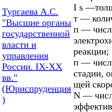
I s —тол
Тургаева А.С.
т — коли
"Высшие органы
п — числ
государственной
электрох
власти и
реакции;
управления
п — числ
России. IХ-ХХ
стадии, 
вв."
щей скор
(Юриспруденция
N — числ
)
эффекти