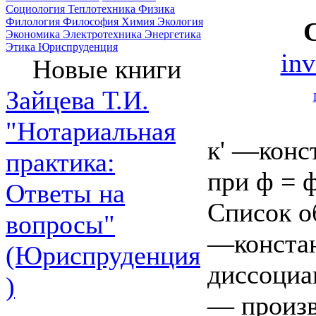
Социология
Теплотехника
Физика
Филология
Философия
Химия
Экология
Экономика
Электротехника
Энергетика
Этика
Юриспруденция
in
Новые книги
Зайцева Т.И.
"Нотариальная
к' —конс
практика:
при ф = ф
Ответы на
Список о
вопросы"
—констан
(Юриспруденция
диссоциа
)
— произв