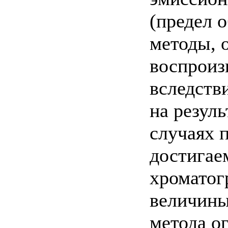
(предел 
методы, 
воспроиз
вследств
на резул
случаях 
достигае
хроматог
величины
метода о