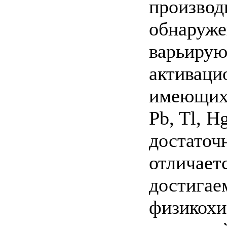
производ
обнаруже
варьирую
активаци
имеющих 
Pb, Tl, H
достаточ
отличает
достигае
физикохи