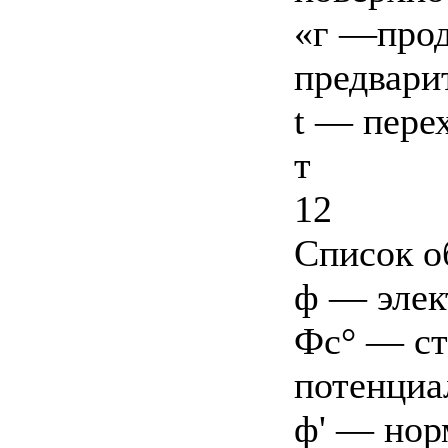
«г —прод
предвари
t — пере
т
12
Список о
ф — элек
Фс° — ст
потенциа
ф' — нор