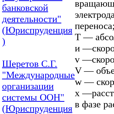
вращающе
банковской
электрода
деятельности"
переноса
(Юриспруденция
Т — абсо
)
и —скоро
v —скоро
Шеретов С.Г.
V — объ
"Международные
w — скор
организации
х —расст
системы ООН"
в фазе ра
(Юриспруденция