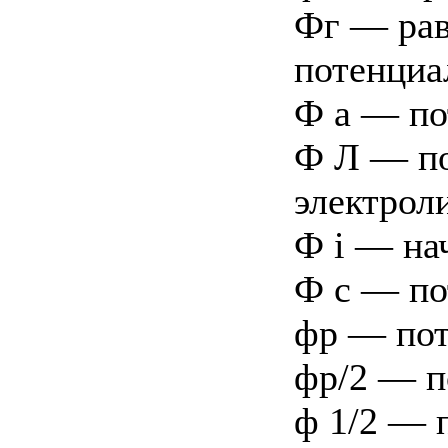
Фг — рав
потенциа
Ф а — по
Ф Л — по
электроли
Ф i — на
Ф с — по
фр — пот
фр/2 — п
ф 1/2 — 