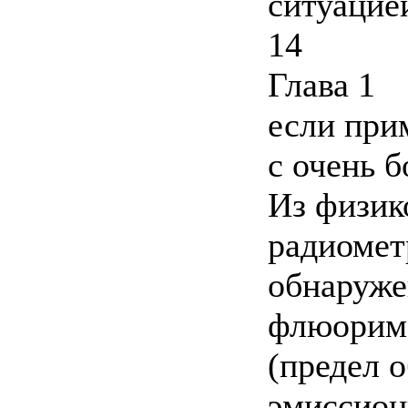
ситуацие
14
Глава 1
если при
с очень 
Из физик
радиомет
обнаруже
флюориме
(предел 
эмиссион