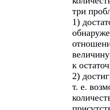
количест
три проб
1) доста
обнаруже
отношени
величину
к остаточ
2) дости
т. е. во
количест
присутст