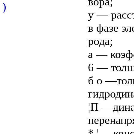
вора;
)
у — расс
в фазе эл
рода;
а — коэф
6 — толщ
б о —тол
гидродин
¦П —дина
перенапр
* ¦— кон