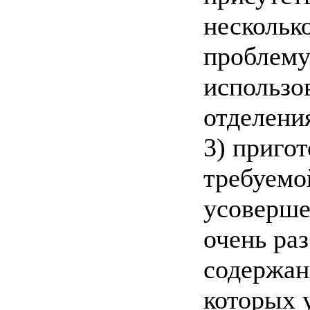
нескольк
проблему
использо
отделени
3) приго
требуемо
усоверше
очень ра
содержан
которых 