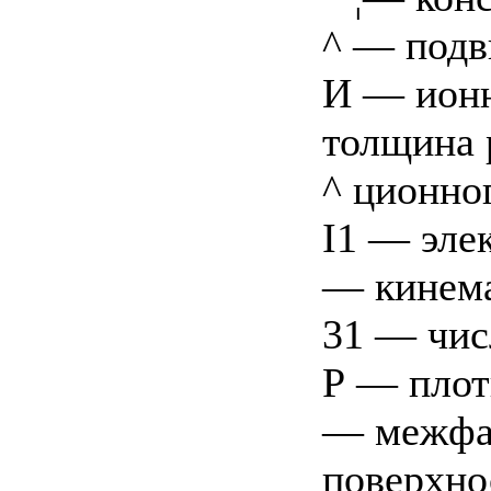
^ — подв
И — ионн
толщина 
^ ционног
I1 — эле
— кинема
31 — чис
Р — плот
— межфаз
поверхно