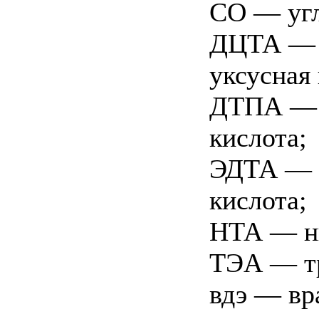
СО — угл
ДЦТА — 
уксусная 
ДТПА — 
кислота;
ЭДТА — э
кислота;
НТА — ни
ТЭА — т
вдэ — вр