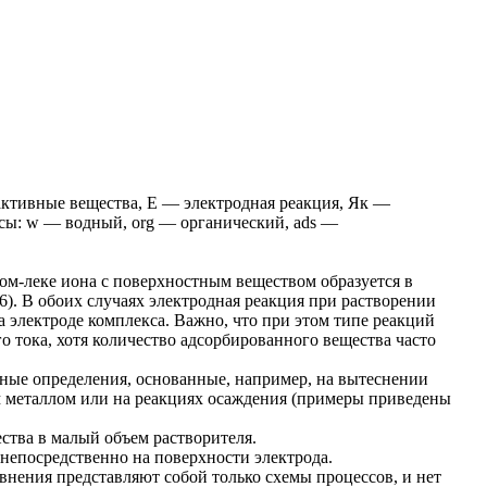
активные вещества, Е — электродная реакция, Як —
сы: w — водный, org — органический, ads —
ком-леке иона с поверхностным веществом образуется в
46). В обоих случаях электродная реакция при растворении
 электроде комплекса. Важно, что при этом типе реакций
о тока, хотя количество адсорбированного вещества часто
ные определения, основанные, например, на вытеснении
м металлом или на реакциях осаждения (примеры приведены
ства в малый объем растворителя.
непосредственно на поверхности электрода.
внения представляют собой только схемы процессов, и нет