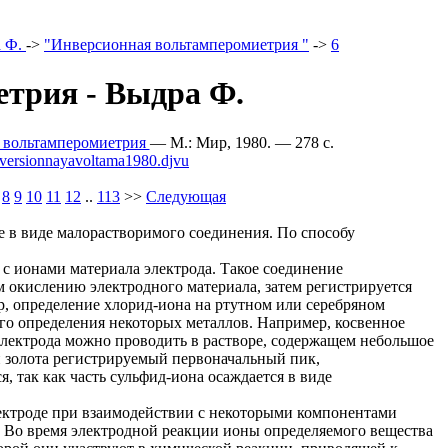
 Ф.
->
"Инверсионная вольтамперомиетрия "
->
6
трия - Выдра Ф.
я вольтамперомиетрия
— М.: Мир, 1980. — 278 c.
nversionnayavoltama1980.djvu
8
9
10
11
12
..
113
>>
Следующая
е в виде малорастворимого соединения. По способу
с ионами материала электрода. Такое соединение
м окислению электродного материала, затем регистрируется
р, определение хлорид-иона на ртутном или серебряном
го определения некоторых металлов. Например, косвенное
электрода можно проводить в растворе, содержащем небольшое
и золота регистрируемый первоначальный пик,
 так как часть сульфид-иона осаждается в виде
лектроде при взаимодействии с некоторыми компонентами
. Во время электродной реакции ионы определяемого вещества