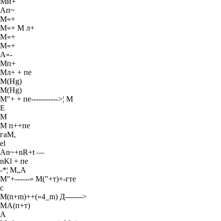
Ми+
Ап~
М«+
М«+ М л+
М«+
М«+
А«-
Мп+
Мл+ + пе
M(Hg)
M(Hg)
М"+ + пе----------->¦ М
Е
М
М п++пе
гаМ,
el
An~+nR+t —
nKl + пе
-*¦ М„А
М"+------» М("+т)+-гте
с
M(n+m)++(«4_m) Д------->
МА(п+т)
А