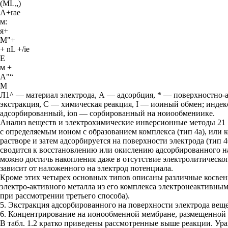
(ML„)
A+rae
м:
я+
М"+
+ nL +/ie
Е
м +
A"“
М
Л1^ — материал электрода, А — адсорбция, * — поверхностно-
экстракция, С — химическая реакция, I — иоиный обмен; индек
адсорбированный, ion — сорбированный на ноиообмениике.
Анализ веществ и электрохимические инверсионные методы 21
с определяемым ионом с образованием комплекса (тип 4а), или 
растворе и затем адсорбируется на поверхности электрода (тип 
сводится к восстановлению или окислению адсорбированного на
можно достичь накопления даже в отсутствие электролитическог
зависит от наложенного на электрод потенциала.
Кроме этих четырех основных типов описаны различные косвен
электро-активного металла из его комплекса электронеактивны
при рассмотрении третьего способа).
5. Экстракция адсорбированного на поверхности электрода веще
6. Концентрирование на ионообменной мембране, размещенной 
В табл. 1.2 кратко приведены рассмотренные выше реакции. Ура