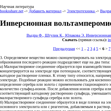
Научная литература
booksshare.net
->
Добавить материал
->
Электротехника
->
Выдра
Инверсионная вольтамперомие
Выдра Ф., Штулик К., Юлакова Э. Инверсионна
Скачать
(прямая ссылка)
:
i
Предыдущая
<<
1
..
2
3
4
5
<
6
>
7
3. Определяемое вещество можно сконцентрировать на электрод
образования последнего реакции подразделяют еще на два типа:
а) Малорастворимое соединение образуется при взаимодействии 
концентрируется на электроде при потенциале, соответствующе
катодное растворение пленки. К этому типу относится, наприме
электроде. Подобные реакции можно использовать для косвенно
определение серебра или золота с применением стационарного 
количество сульфид-ионов. После добавления ионов серебра ил
соответствующий катодному растворению сульфида, уменьшается,
малорастворимого сульфида серебра или золота.
б) Малорастворимое соединение образуется в виде пленки на э
основного электролита или с реагентом, добавляемым в раствор