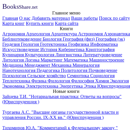
B
ooks
Share
.net
Главное меню
Главная
О нас
Добавить материал
Ваши работы
Поиск по сайту
Карта книг
Купить книги
Карта сайта
Книги
Агрономия
Археология
Архитектура
Астрономия
Аэронавтика
Библиотековедение
Биология
География (физ)
География (эк)
Геодезия
Геология
Геотектоника
Геофизика
Информатика
Искусствоведение
История
Кибернетика
Криптография
Кулинария
Культурология
Лингвистика
Литературоведение
Литология
Логика
Маркетинг
Математика
Машиностроение
Медицина
Менеджмент
Механика
Минералогия
Нанотехнология
Педагогика
Политология
Почвоведение
Психология
Сельское хозяйство
Семиотика
Социология
Теплотехника
Физика
Филология
Философия
Химия
Экология
Экономика
Электротехника
Энергетика
Этика
Юриспруденция
Новые книги
Зайцева Т.И. "Нотариальная практика: Ответы на вопросы"
(Юриспруденция )
Тургаева А.С. "Высшие органы государственной власти и
управления России. IХ-ХХ вв." (Юриспруденция )
Тихомиров Ю.А. "Комментарий к Федеральному закону "