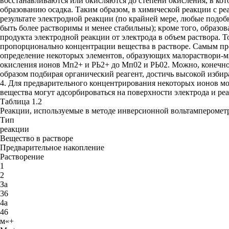
восстанавливаются или окисляются до степени окисления, в ко
образованию осадка. Таким образом, в химической реакции с р
результате электродной реакции (по крайней мере, любые подо
быть более растворимы и менее стабильны); кроме того, образо
продукта электродной реакции от электрода в объем раствора. Т
пропорционально концентрации вещества в растворе. Самым пр
определение некоторых элементов, образующих малораствори-м
окисления ионов Мп2+ и РЬ2+ до Мп02 и РЬ02. Можно, конечно,
образом подбирая органический реагент, достичь высокой избир
4. Для предварительного концентрирования некоторых ионов м
вещества могут адсорбироваться на поверхности электрода и ре
Таблица 1.2
Реакции, используемые в методе инверсионной вольтамперомет
Тип
реакции
Вещество в растворе
Предварительное накопление
Растворение
1
2
За
36
4а
46
м«+