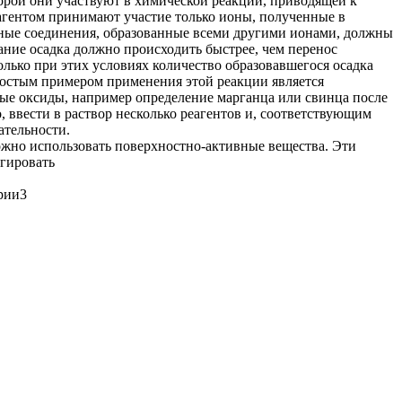
торой они участвуют в химической реакции, приводящей к
еагентом принимают участие только ионы, полученные в
бные соединения, образованные всеми другими ионами, должны
вание осадка должно происходить быстрее, чем перенос
олько при этих условиях количество образовавшегося осадка
остым примером применения этой реакции является
ые оксиды, например определение марганца или свинца после
 ввести в раствор несколько реагентов и, соответствующим
ательности.
ожно использовать поверхностно-активные вещества. Эти
агировать
рии3