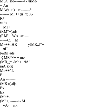
М„А+пе-------->- /иМе/ +
+ Ап_
МА(т+п)+ те-------*
-----»- М'!++(п+т) А-
R*
xads
+ M'i+
(RM"+)ads
(RM'1+W.s+«e —
------С. + M
M«++nHR---------y(MR„)*+
+ яН+
№Rn)ads
>¦ MR™+ + me
(MR„)* -Mn++/iA“
raA )org
Mn++/iL-
E
An~-------
(MR n)aijs
Ex
Ex
(M«+,
(M"+, ------»- M+
+ «А- + ий