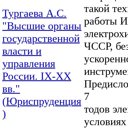
такой те
Тургаева А.С.
работы И
"Высшие органы
электрох
государственной
ЧССР, бе
власти и
ускоренн
управления
инструме
России. IХ-ХХ
Предисло
вв."
7
(Юриспруденция
тодов эл
)
условиях