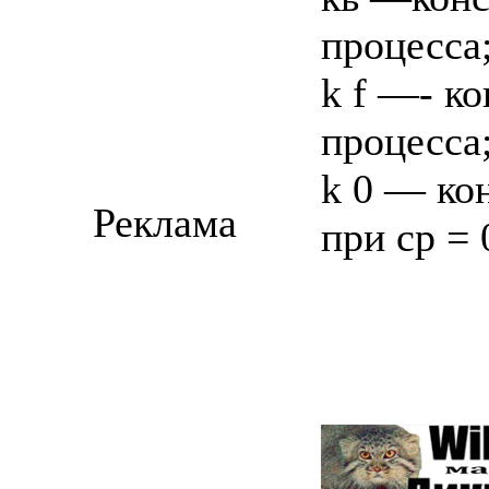
процесса
k f —- к
процесса
k 0 — ко
Реклама
при ср = 