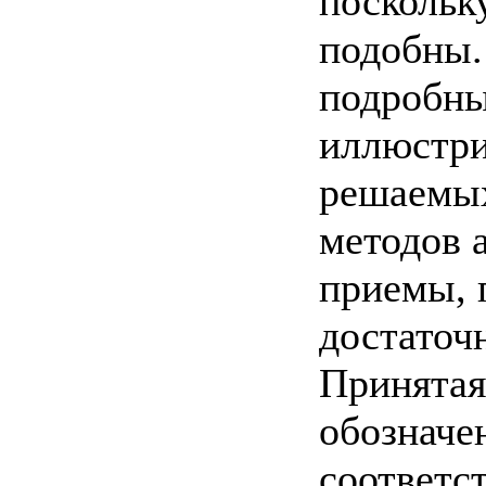
поскольк
подобны.
подробны
иллюстри
решаемы
методов 
приемы, 
достаточ
Принятая
обозначе
соответс