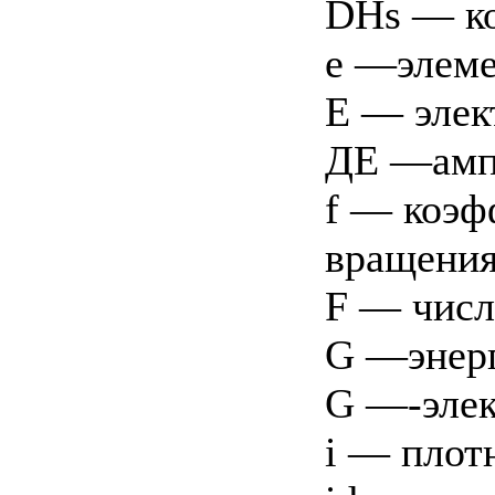
DHs — ко
е —элеме
Е — элек
ДЕ —ампл
f — коэф
вращения
F — числ
G —энерг
G —-элек
i — плотн