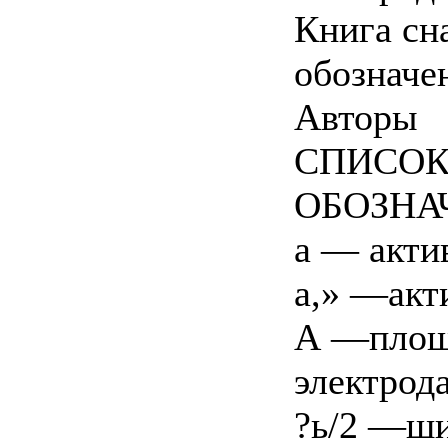
Книга сн
обозначе
Авторы
СПИСОК
ОБОЗНА
а — акти
а,» —акт
А —площа
электрода
?ь/2 —ши