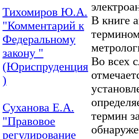
электроа
Тихомиров Ю.А.
В книге 
"Комментарий к
термином
Федеральному
метролог
закону "
Во всех с
(Юриспруденция
отмечаетс
)
установл
определя
Суханова Е.А.
термин з
"Правовое
обнаруже
регулирование