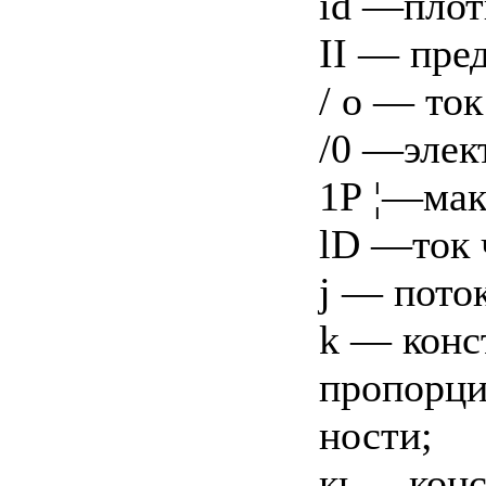
id —плот
II — пред
/ о — ток
/0 —элек
1Р ¦—мак
lD —ток 
j — пото
k — конс
пропорци
ности;
кь —конс