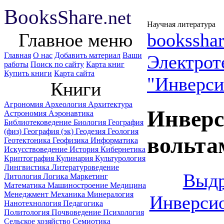
B
ooks
Share
.net
Научная литература
Главное меню
booksshar
Главная
О нас
Добавить материал
Ваши
Электрот
работы
Поиск по сайту
Карта книг
Купить книги
Карта сайта
"Инверси
Книги
Агрономия
Археология
Архитектура
Инверс
Астрономия
Аэронавтика
Библиотековедение
Биология
География
(физ)
География (эк)
Геодезия
Геология
вольта
Геотектоника
Геофизика
Информатика
Искусствоведение
История
Кибернетика
Криптография
Кулинария
Культурология
Лингвистика
Литературоведение
Выдр
Литология
Логика
Маркетинг
Математика
Машиностроение
Медицина
Менеджмент
Механика
Минералогия
Инверси
Нанотехнология
Педагогика
Политология
Почвоведение
Психология
Сельское хозяйство
Семиотика