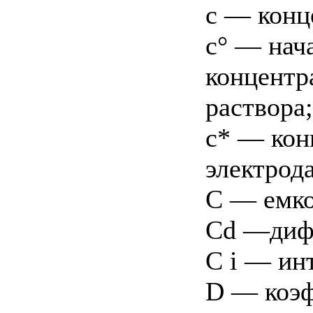
с — конц
с° — нач
концентр
раствора;
с* — кон
электрода
С — емко
Cd —дифф
С i — ин
D — коэ