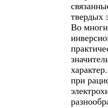
связанны
твердых 
Во многи
инверсио
практиче
значител
характер
при раци
электрох
разнообр