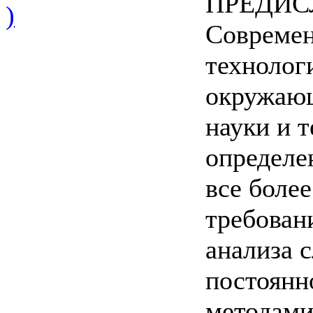
ПРЕДИС
)
Современ
технолог
окружающ
науки и 
определе
все боле
требован
анализа 
постоянн
методами