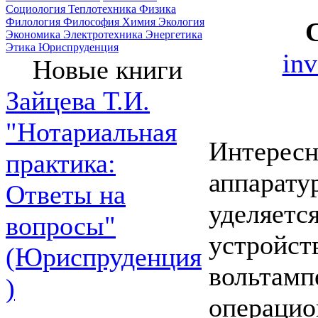
Социология
Теплотехника
Физика
Филология
Философия
Химия
Экология
Экономика
Электротехника
Энергетика
Этика
Юриспруденция
in
Новые книги
Зайцева Т.И.
"Нотариальная
Интересн
практика:
аппарату
Ответы на
уделяетс
вопросы"
устройст
(Юриспруденция
вольтамп
)
операцио