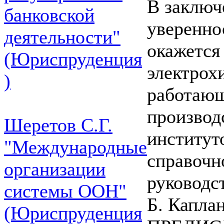
В заключ
банковской
уверенно
деятельности"
окажется
(Юриспруденция
электрох
)
работающ
производ
Шеретов С.Г.
институто
"Международные
справочн
организации
руководс
системы ООН"
Б. Капла
(Юриспруденция