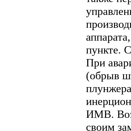
управлен
производ
аппарата
пункте. 
При авар
(обрыв ш
плунжера 
инерцион
ИМВ. Воз
своим за