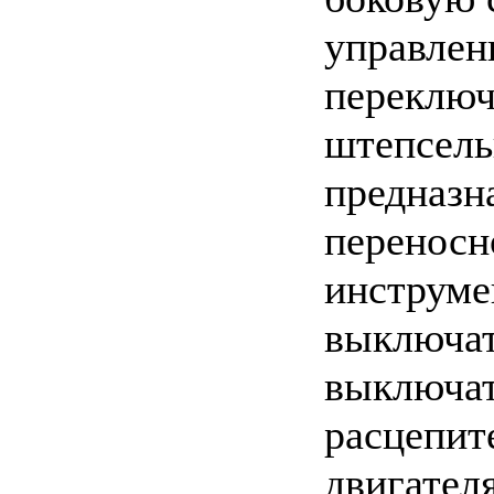
управлен
переключ
штепсель
предназн
переносн
инструме
выключат
выключат
расцепит
двигателя