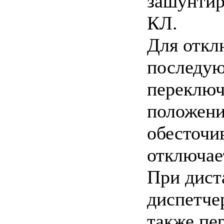
зашунтир
КЛ.
Для откл
последую
переключ
положени
обесточи
отключает
При дист
диспетче
также пе