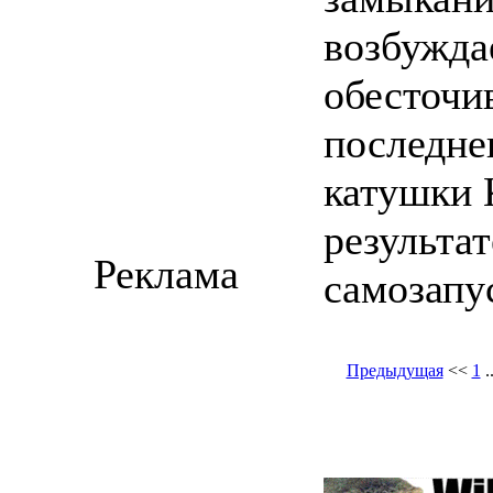
возбужда
обесточив
последне
катушки 
результа
Реклама
самозапу
Предыдущая
<<
1
.