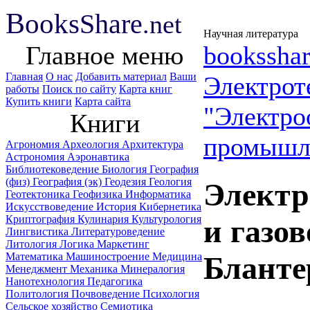
B
ooks
Share
.net
Научная литература
Главное меню
booksshar
Главная
О нас
Добавить материал
Ваши
Электрот
работы
Поиск по сайту
Карта книг
Купить книги
Карта сайта
"Электро
Книги
промышл
Агрономия
Археология
Архитектура
Астрономия
Аэронавтика
Библиотековедение
Биология
География
(физ)
География (эк)
Геодезия
Геология
Электр
Геотектоника
Геофизика
Информатика
Искусствоведение
История
Кибернетика
Криптография
Кулинария
Культурология
и газо
Лингвистика
Литературоведение
Литология
Логика
Маркетинг
Математика
Машиностроение
Медицина
Бланте
Менеджмент
Механика
Минералогия
Нанотехнология
Педагогика
Политология
Почвоведение
Психология
Сельское хозяйство
Семиотика