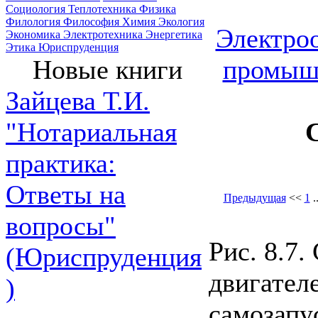
Социология
Теплотехника
Физика
Филология
Философия
Химия
Экология
Электроо
Экономика
Электротехника
Энергетика
Этика
Юриспруденция
промыш
Новые книги
Зайцева Т.И.
"Нотариальная
практика:
Ответы на
Предыдущая
<<
1
.
вопросы"
Рис. 8.7.
(Юриспруденция
двигател
)
самозапу