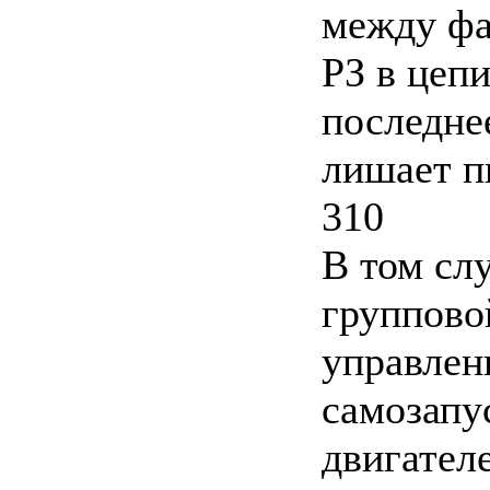
между фа
РЗ в цепи
последнее
лишает п
310
В том сл
группово
управлен
самозапу
двигател