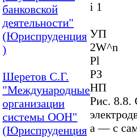
i 1
банковской
деятельности"
УП
(Юриспруденция
2W^n
)
Pl
РЗ
Шеретов С.Г.
НП
"Международные
Рис. 8.8
организации
электрод
системы ООН"
а — с са
(Юриспруденция