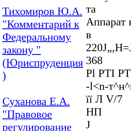
та
Тихомиров Ю.А.
Аппарат 
"Комментарий к
в
Федеральному
220J„,H=
закону "
368
(Юриспруденция
Pl PTI Р
)
-l<n-т^н
її Л V/7
Суханова Е.А.
НП
"Правовое
J
регулирование