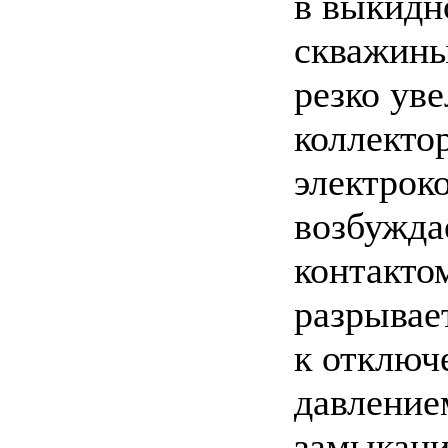
в выкидн
скважины
резко ув
коллекто
электрок
возбужда
контактом
разрывае
к отключ
давление
замыкани