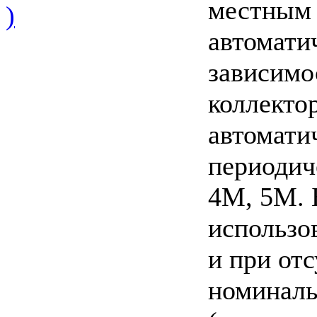
местным 
)
автомати
зависимо
коллекто
автомати
периодич
4M, 5М. 
использо
и при от
номиналь