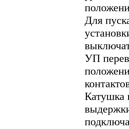
положени
Для пуск
установк
выключат
УП перев
положени
контакто
Катушка 
выдержки
подключа