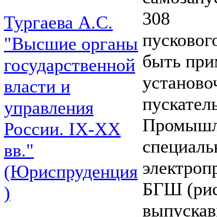
308
Тургаева А.С.
пусковог
"Высшие органы
быть при
государственной
установо
власти и
пускатель
управления
Промышл
России. IХ-ХХ
специаль
вв."
электроп
(Юриспруденция
БГШ (рис
)
выпускав