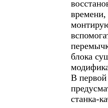
восстано
времени,
монтирую
вспомога
перемычк
блока су
модифика
В первой 
предусма
станка-к