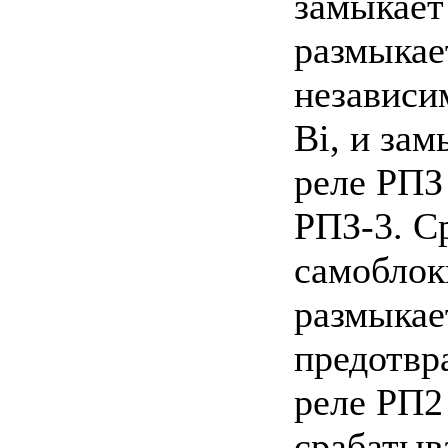
замыкает
размыкае
независи
Bi, и за
реле РПЗ
РПЗ-3. С
самоблок
размыкае
предотвр
реле РП2
срабатыв