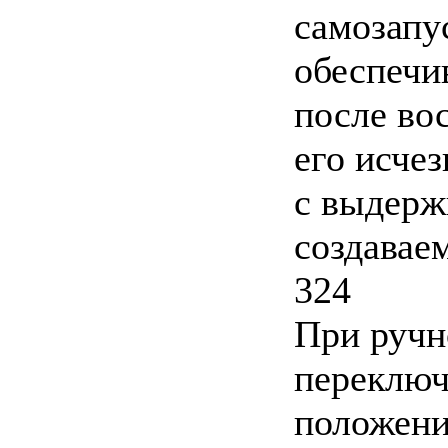
самозапу
обеспечи
после во
его исче
с выдерж
создавае
324
При ручн
переключ
положени