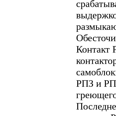
срабатыв
выдержко
размыкаю
Обесточи
Контакт 
контакто
самоблок
РПЗ и РП
греющего
Последне