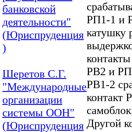
срабатыв
банковской
РП1-1 и 
деятельности"
катушку р
(Юриспруденция
выдержко
)
контакты
РВ2 и РП
Шеретов С.Г.
РВ1-2 ср
"Международные
контакт 
организации
самоблок
системы ООН"
Другой ко
(Юриспруденция