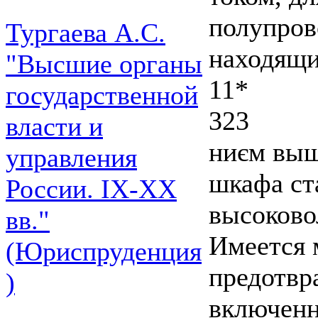
полупров
Тургаева А.С.
находящи
"Высшие органы
11*
государственной
323
власти и
ниєм выш
управления
шкафа ст
России. IХ-ХХ
высоково
вв."
Имеется 
(Юриспруденция
предотвр
)
включенн