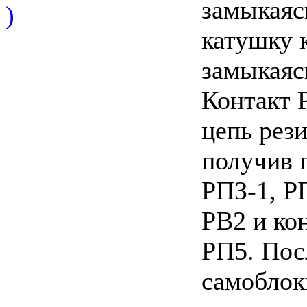
замыкаяс
)
катушку 
замыкаяс
Контакт 
цепь рез
получив 
РПЗ-1, Р
РВ2 и ко
РП5. Пос
самоблок