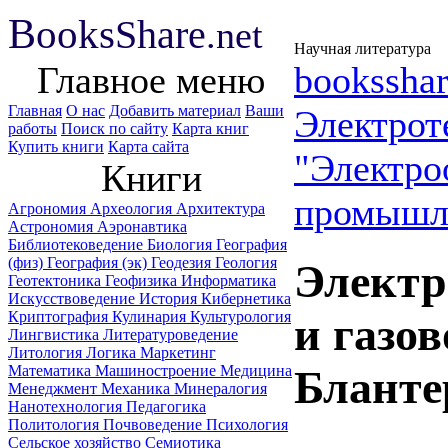
B
ooks
Share
.net
Научная литература
Главное меню
booksshar
Главная
О нас
Добавить материал
Ваши
Электрот
работы
Поиск по сайту
Карта книг
Купить книги
Карта сайта
"Электро
Книги
промышл
Агрономия
Археология
Архитектура
Астрономия
Аэронавтика
Библиотековедение
Биология
География
(физ)
География (эк)
Геодезия
Геология
Электр
Геотектоника
Геофизика
Информатика
Искусствоведение
История
Кибернетика
Криптография
Кулинария
Культурология
и газо
Лингвистика
Литературоведение
Литология
Логика
Маркетинг
Математика
Машиностроение
Медицина
Бланте
Менеджмент
Механика
Минералогия
Нанотехнология
Педагогика
Политология
Почвоведение
Психология
Сельское хозяйство
Семиотика