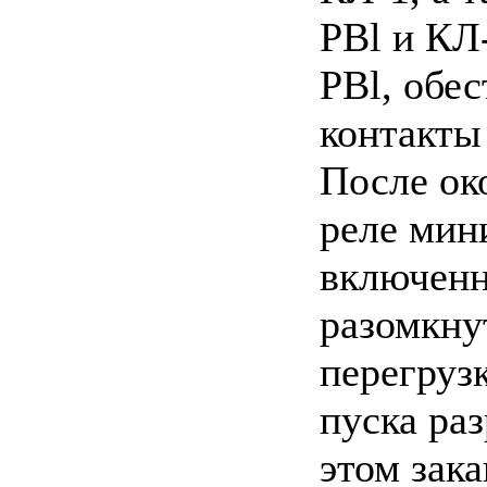
PBl и КЛ
PBl, обес
контакты 
После ок
реле мин
включенн
разомкну
перегруз
пуска ра
этом зак