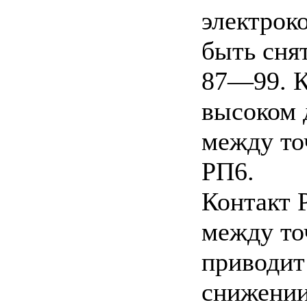
электрок
быть сня
87—99. К
высоком 
между то
РП6.
Контакт 
между то
приводит
снижении