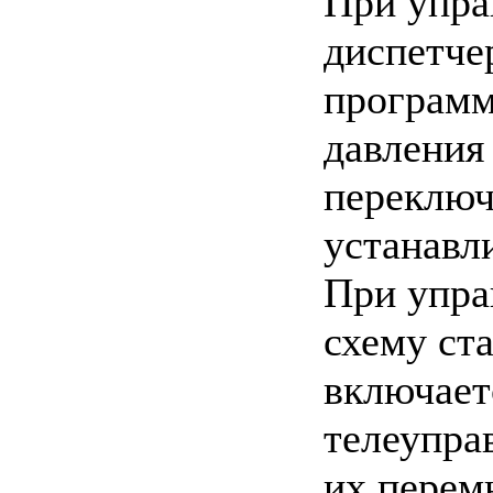
При упра
диспетче
программ
давления
переключ
устанавл
При упра
схему ст
включает
телеупра
их перем