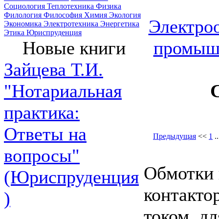
Социология
Теплотехника
Физика
Филология
Философия
Химия
Экология
Электроо
Экономика
Электротехника
Энергетика
Этика
Юриспруденция
промыш
Новые книги
Зайцева Т.И.
"Нотариальная
практика:
Ответы на
Предыдущая
<<
1
.
вопросы"
Обмотки 
(Юриспруденция
контакто
)
током, дл