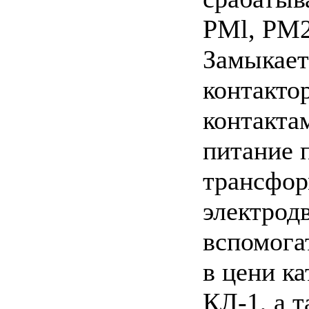
PMl, РМ2
Замыкает
контакто
контакта
питание 
трансфор
электрод
вспомога
в цени к
КЛ-1, а 