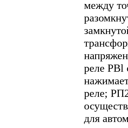
между то
разомкну
замкнуто
трансфор
напряжени
реле PBl 
нажимает
реле; РП
осуществ
для авто