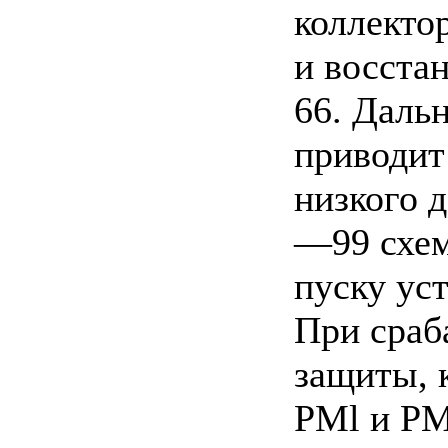
коллекто
и восста
66. Даль
приводит
низкого 
—99 схем
пуску ус
При сраб
защиты, 
PMl и РМ