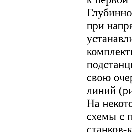
Глубинно
при напр
устанавл
комплект
подстанц
свою оче
линий (рис
Ha некот
схемы с 
станков-