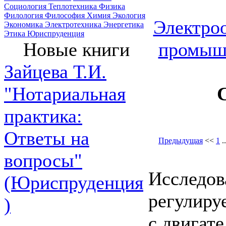
Социология
Теплотехника
Физика
Филология
Философия
Химия
Экология
Электроо
Экономика
Электротехника
Энергетика
Этика
Юриспруденция
промыш
Новые книги
Зайцева Т.И.
"Нотариальная
практика:
Ответы на
Предыдущая
<<
1
.
вопросы"
Исследов
(Юриспруденция
регулиру
)
с двигат