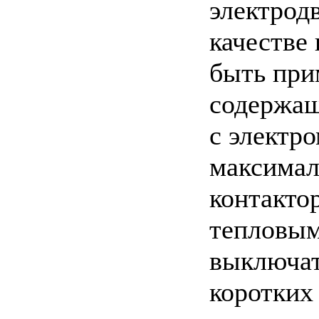
электродв
качестве
быть прим
содержащ
с электр
максимал
контакто
тепловым
выключат
коротких