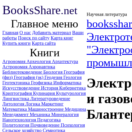
B
ooks
Share
.net
Научная литература
Главное меню
booksshar
Главная
О нас
Добавить материал
Ваши
Электрот
работы
Поиск по сайту
Карта книг
Купить книги
Карта сайта
"Электро
Книги
промышл
Агрономия
Археология
Архитектура
Астрономия
Аэронавтика
Библиотековедение
Биология
География
(физ)
География (эк)
Геодезия
Геология
Электр
Геотектоника
Геофизика
Информатика
Искусствоведение
История
Кибернетика
Криптография
Кулинария
Культурология
и газо
Лингвистика
Литературоведение
Литология
Логика
Маркетинг
Математика
Машиностроение
Медицина
Бланте
Менеджмент
Механика
Минералогия
Нанотехнология
Педагогика
Политология
Почвоведение
Психология
Сельское хозяйство
Семиотика