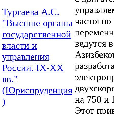
управляе
Тургаева А.С.
частотно
"Высшие органы
переменн
государственной
ведутся
власти и
Азизбеко
управления
разработ
России. IХ-ХХ
электроп
вв."
двухскор
(Юриспруденция
на 750 и 
)
Этот при