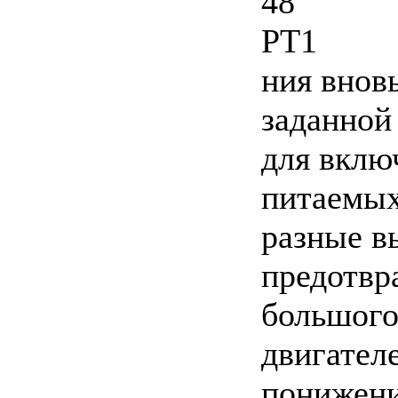
48
PT1
ния внов
заданной
для вклю
питаемых
разные в
предотвр
большого
двигател
понижен