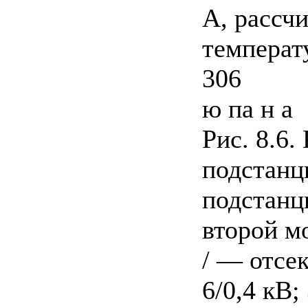
А, рассч
температ
306
ю па н a
Рис. 8.6
подстанц
подстанц
второй м
/ — отсе
6/0,4 кВ