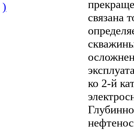
прекраще
)
связана т
определя
скважины
осложнен
эксплуат
ко 2-й к
электрос
Глубинно
нефтенос