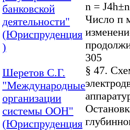
n = J4h±n
банковской
Число п м
деятельности"
изменение
(Юриспруденция
продолжи
)
305
§ 47. Сх
Шеретов С.Г.
электрод
"Международные
аппарату
организации
Остановк
системы ООН"
глубинно
(Юриспруденция