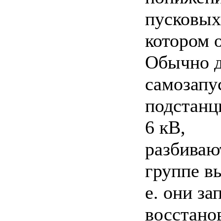
пусковых
котором 
Обычно д
самозапу
подстанц
6 кВ,
разбивают
группе вы
е. они з
восстано