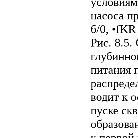
условиям
насоса п
б/0, •fKR
Рис. 8.5
глубинно
питания 
распредел
водит к 
пуске ск
образова
к первой 