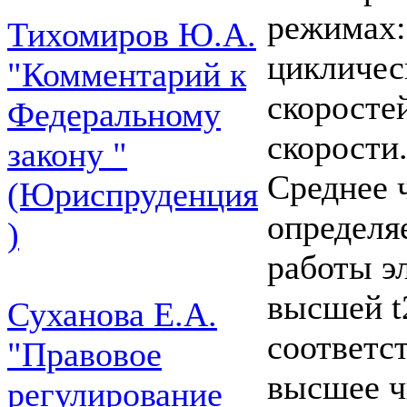
режимах:
Тихомиров Ю.А.
цикличес
"Комментарий к
скоросте
Федеральному
скорости
закону "
Среднее 
(Юриспруденция
определя
)
работы эл
высшей t
Суханова Е.А.
соответс
"Правовое
высшее ч
регулирование