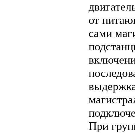
двигател
от питаю
сами маг
подстанц
включени
последов
выдержка
магистра
подключе
При груп