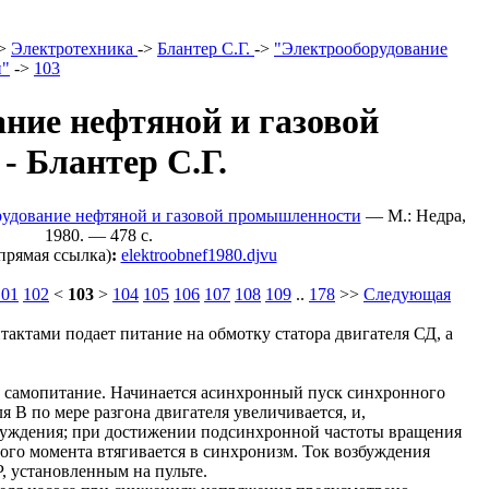
>
Электротехника
->
Блантер С.Г.
->
"Электрооборудование
и"
->
103
ние нефтяной и газовой
 Блантер С.Г.
орудование нефтяной и газовой промышленности
— М.: Недра,
1980. — 478 c.
прямая ссылка)
:
elektroobnef1980.djvu
101
102
<
103
>
104
105
106
107
108
109
..
178
>>
Следующая
актами подает питание на обмотку статора двигателя СД, а
а самопитание. Начинается асинхронный пуск синхронного
я В по мере разгона двигателя увеличивается, и,
озбуждения; при достижении подсинхронной частоты вращения
ного момента втягивается в синхронизм. Ток возбуждения
, установленным на пульте.