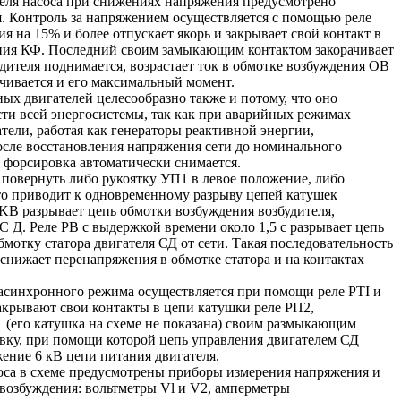
еля насоса при снижениях напряжения предусмотрено
. Контроль за напряжением осуществляется с помощью реле
 на 15% и более отпускает якорь и закрывает свой контакт в
ния КФ. Последний своим замыкающим контактом закорачивает
дителя поднимается, возрастает ток в обмотке возбуждения OB
ичивается и его максимальный момент.
х двигателей целесообразно также и потому, что оно
ти всей энергосистемы, так как при аварийных режимах
ели, работая как генераторы реактивной энергии,
сле восстановления напряжения сети до номинального
и форсировка автоматически снимается.
 повернуть либо рукоятку УП1 в левое положение, либо
то приводит к одновременному разрыву цепей катушек
 KB разрывает цепь обмотки возбуждения возбудителя,
С Д. Реле PB с выдержкой времени около 1,5 с разрывает цепь
бмотку статора двигателя СД от сети. Такая последовательность
снижает перенапряжения в обмотке статора и на контактах
т асинхронного режима осуществляется при помощи реле PTI и
акрывают свои контакты в цепи катушки реле РП2,
 (его катушка на схеме не показана) своим размыкающим
вку, при помощи которой цепь управления двигателем СД
жение 6 кВ цепи питания двигателя.
соса в схеме предусмотрены приборы измерения напряжения и
 возбуждения: вольтметры Vl и V2, амперметры