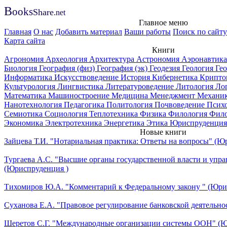
B
ooks
Share
.net
Главное меню
Главная
О нас
Добавить материал
Ваши работы
Поиск по сайту
Карта сайта
Книги
Агрономия
Археология
Архитектура
Астрономия
Аэронавтик
Биология
География (физ)
География (эк)
Геодезия
Геология
Ге
Информатика
Искусствоведение
История
Кибернетика
Крипто
Культурология
Лингвистика
Литературоведение
Литология
Ло
Математика
Машиностроение
Медицина
Менеджмент
Механи
Нанотехнология
Педагогика
Политология
Почвоведение
Псих
Семиотика
Социология
Теплотехника
Физика
Филология
Фил
Экономика
Электротехника
Энергетика
Этика
Юриспруденция
Новые книги
Зайцева Т.И. "Нотариальная практика: Ответы на вопросы" (Ю
Тургаева А.С. "Высшие органы государственной власти и упра
(Юриспруденция )
Тихомиров Ю.А. "Комментарий к Федеральному закону " (Юри
Суханова Е.А. "Правовое регулирование банковской деятельно
Шеретов С.Г. "Международные организации системы ООН" (Ю