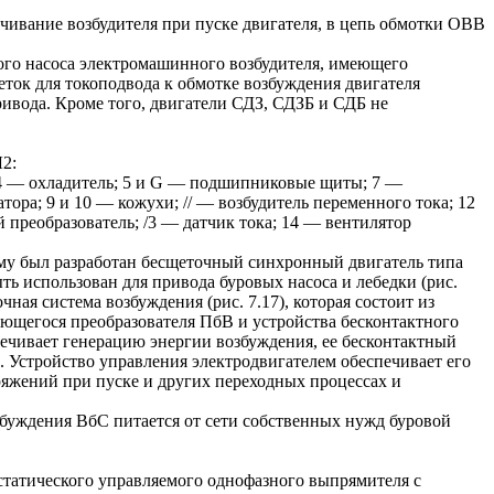
чивание возбудителя при пуске двигателя, в цепь обмотки OBB
ого насоса электромашинного возбудителя, имеющего
еток для токоподвода к обмотке возбуждения двигателя
ивода. Кроме того, двигатели СДЗ, СДЗБ и СДБ не
Л2:
; 4 — охладитель; 5 и G — подшипниковые щиты; 7 —
ора; 9 и 10 — кожухи; // — возбудитель переменного тока; 12
реобразователь; /3 — датчик тока; 14 — вентилятор
ому был разработан бесщеточный синхронный двигатель типа
ь использован для привода буровых насоса и лебедки (рис.
чная система возбуждения (рис. 7.17), которая состоит из
ющегося преобразователя ПбВ и устройства бесконтактного
печивает генерацию энергии возбуждения, ее бесконтактный
. Устройство управления электродвигателем обеспечивает его
ряжений при пуске и других переходных процессах и
буждения ВбС питается от сети собственных нужд буровой
статического управляемого однофазного выпрямителя с