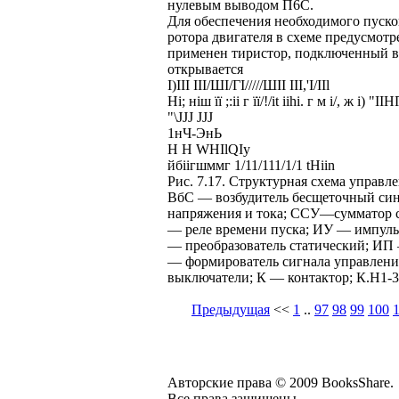
нулевым выводом П6С.
Для обеспечения необходимого пуск
ротора двигателя в схеме предусмотр
применен тиристор, подключенный в
открывается
I)III ІІІ/ШІ/ГІ/////ШІІ III,'I/IIl
Ні; ніш її ;:іі г її/!/it iihi. г м і/, ж і) "І
"\JJJ JJJ
1нЧ-ЭнЬ
H H WHIlQIy
йбіігшммг 1/11/111/1/1 tHiin
Рис. 7.17. Структурная схема управ
ВбС — возбудитель бесщеточный си
напряжения и тока; ССУ—сумматор с
— реле времени пуска; ИУ — импульс
— преобразователь статический; ИП
— формирователь сигнала управлени
выключатели; К — контактор; К.Н1-
Предыдущая
<<
1
..
97
98
99
100
Авторские права © 2009 BooksShare.
Все права защищены.