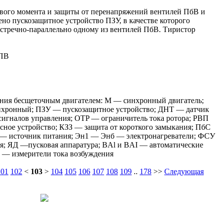
ового момента и защиты от перенапряжений вентилей ПбВ и
ено пускозащитное устройство ПЗУ, в качестве которого
стречно-параллельно одному из вентилей ПбВ. Тиристор
ІНПВ
ления бесщеточным двигателем: M — синхронный двигатель;
нхронный; ПЗУ — пускозащитное устройство; ДНТ — датчик
игналов управления; OTP — ограничитель тока ротора; РВП
ное устройство; КЗЗ — защита от короткого замыкания; ПбС
 — источник питания; Эн1 — Энб — электронагреватели; ФСУ
я; ЯД —пусковая аппаратура; BAl и BAI — автоматические
3 — измерители тока возбуждения
101
102
<
103
>
104
105
106
107
108
109
..
178
>>
Следующая