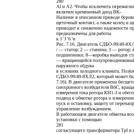
280
Al и А2. Чтобы исключить перемагни
включен кремниевый диод BK-
Наличие в описанном приводе буров
щеточный контакт, а также колец и щ
приводит к снижению надежности пр
предназначены для работы
к 1 'J 'б 'и
Рис. 7.16. Двигатель СДБО-99/49-8Х
/ — статор; 2 — станина; 3 — ротор
подшипники; 8—коробка выводов стат
— вращающийся полупроводниковый п
наружного обдува
в условиях холодного климата. Позї
СДБО-99/49-8ХЛ2, который может быт
7.16). В двигателе применена бесщето
синхронного возбудителя ВбС, враща
измерения тока ротора КН1-3 и обес
подвод к обмотке ротора и измерение
пуск и остановку, защиту от перенап
управление возбуждением.
В работающем двигателе обмотка воз
установки с помощью
281
согласующего трансформатора TpI и 