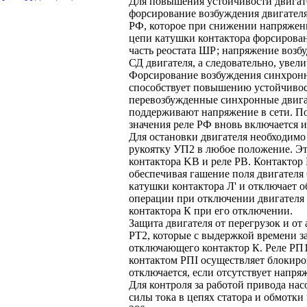
Для повышения устойчивости двигат
форсирование возбуждения двигателя
РФ, которое при снижении напряжения
цепи катушки контактора форсирова
часть реостата ШР; напряжение возбу
СД двигателя, а следовательно, увел
Форсирование возбуждения синхронны
способствует повышению устойчивос
перевозбужденные синхронные двигат
поддерживают напряжение в сети. По
значения реле РФ вновь включается 
Для остановки двигателя необходимо
рукоятку УП2 в любое положение. Э
контактора KB и реле PB. Контактор
обеспечивая гашение поля двигателя 
катушки контактора Л' и отключает о
операции при отключении двигателя 
контактора К при его отключении.
Защита двигателя от перегрузок и о
РТ2, которые с выдержкой времени з
отключающего контактор К. Реле РП1
контактом РПI осуществляет блокиро
отключается, если отсутствует напря
Для контроля за работой привода на
силы тока в цепях статора и обмотки