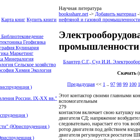
Научная литература
booksshare.net
->
Добавить материал
-
Карта книг
Купить книги
нефтяной и газовой промышленност
Электрооборудова
а
Библиотековедение
отектоника
Геофизика
промышленности -
графия
Кулинария
гика
Маркетинг
ка
Минералогия
Блантер С.Г., Суд И.И. Электрооб
ология
Сельское хозяйство
ософия
Химия
Экология
Скачать
(
Предыдущая
<<
1
..
97
98
99
100
риспруденция )
Этот контактор своими главными конт
вления России. IХ-ХХ вв."
вспомогательным
279
контактом включает свою катушку н
спруденция )
двигателя СД; напряжение возбудител
следовательно, нарастает его ток в
сти" (Юриспруденция )
ротор двигателя под действием вход
двигателя регулируется реостатом ШР
риспруденция )