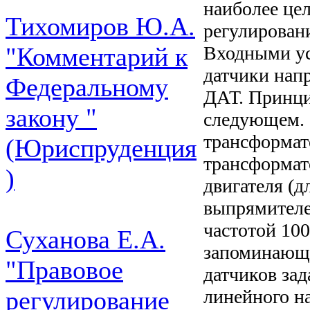
наиболее це
Тихомиров Ю.А.
регулирован
Входными ус
"Комментарий к
датчики нап
Федеральному
ДАТ. Принци
закону "
следующем. 
трансформат
(Юриспруденция
трансформато
)
двигателя (
выпрямителе
частотой 10
Суханова Е.А.
запоминающе
"Правовое
датчиков зад
линейного н
регулирование