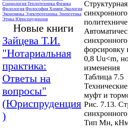
Структурная
Социология
Теплотехника
Физика
Филология
Философия
Химия
Экология
синхронного
Экономика
Электротехника
Энергетика
Этика
Юриспруденция
политехничес
Новые книги
Автоматичес
Зайцева Т.И.
синхронного
форсировку 
"Нотариальная
0,8 Uu<m, н
практика:
изменения
Таблица 7.5
Ответы на
Технические
вопросы"
муфт и торм
(Юриспруденция
Рис. 7.13. 
синхронного
)
Тип Мн, кНм 