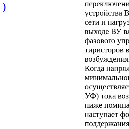
переключен
)
устройства 
сети и нагру
выходе ВУ в
фазового уп
тиристоров в
возбуждения
Когда напря
минимальног
осуществляе
УФ) тока во
ниже номина
наступает ф
поддержания