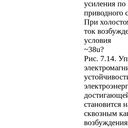
усиления по
приводного 
При холосто
ток возбужд
условия
~38u?
Рис. 7.14. 
электромагн
устойчивост
электроэнер
достигающей
становится 
сквозным кан
возбуждения