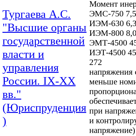
Момент ине
Тургаева А.С.
ЭМС-750 7,5 
ИЭМ-630 6,3 
"Высшие органы
ИЭМ-800 8,0 
государственной
ЭМТ-4500 45,
ИЭТ-4500 45,
власти и
272
управления
напряжения с
России. IХ-ХХ
меньше номи
пропорциона
вв."
обеспечивае
(Юриспруденция
при напряже
)
и контролир
напряжение) 