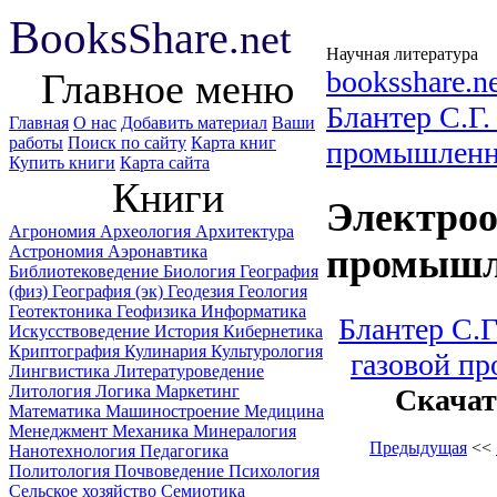
B
ooks
Share
.net
Научная литература
booksshare.n
Главное меню
Блантер С.Г
Главная
О нас
Добавить материал
Ваши
работы
Поиск по сайту
Карта книг
промышленн
Купить книги
Карта сайта
Книги
Электроо
Агрономия
Археология
Архитектура
Астрономия
Аэронавтика
промышле
Библиотековедение
Биология
География
(физ)
География (эк)
Геодезия
Геология
Геотектоника
Геофизика
Информатика
Блантер С.Г
Искусствоведение
История
Кибернетика
Криптография
Кулинария
Культурология
газовой п
Лингвистика
Литературоведение
Литология
Логика
Маркетинг
Скачат
Математика
Машиностроение
Медицина
Менеджмент
Механика
Минералогия
Предыдущая
<<
Нанотехнология
Педагогика
Политология
Почвоведение
Психология
Сельское хозяйство
Семиотика