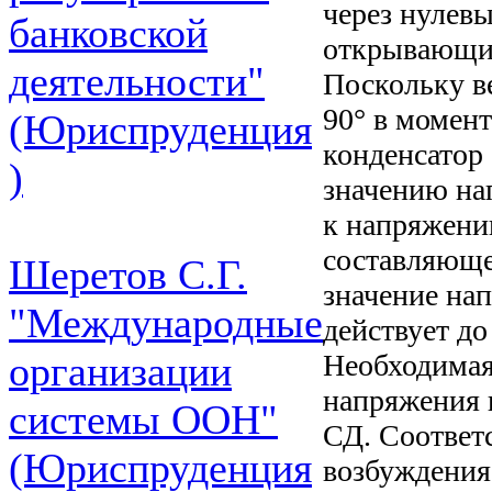
через нулевы
банковской
открывающие
деятельности"
Поскольку в
90° в момен
(Юриспруденция
конденсатор
)
значению на
к напряжени
составляюще
Шеретов С.Г.
значение на
"Международные
действует д
Необходимая
организации
напряжения 
системы ООН"
СД. Соответ
(Юриспруденция
возбуждения