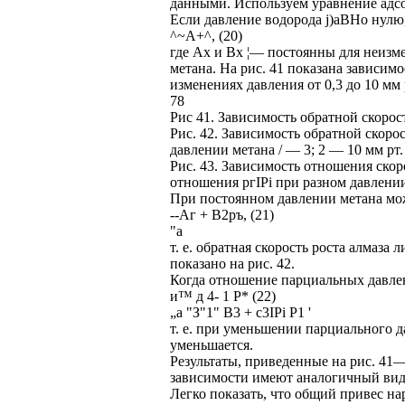
данными. Используем уравнение адс
Если давление водорода j)aBHo нулю,
^~А+^, (20)
где Ах и Вх ¦— постоянны для неизме
метана. На рис. 41 показана зависим
изменениях давления от 0,3 до 10 мм р
78
Рис 41. Зависимость обратной скорост
Рис. 42. Зависимость обратной скорос
давлении метана / — 3; 2 — 10 мм рт. 
Рис. 43. Зависимость отношения скоро
отношения ргІРі при разном давлении м
При постоянном давлении метана мо
--Аг + В2ръ, (21)
"а
т. е. обратная скорость роста алмаза
показано на рис. 42.
Когда отношение парциальных давлени
и™ д 4- 1 Р* (22)
„а "З"1" В3 + с3ІРі Р1 '
т. е. при уменьшении парциального д
уменьшается.
Результаты, приведенные на рис. 41
зависимости имеют аналогичный вид,
Легко показать, что общий привес на