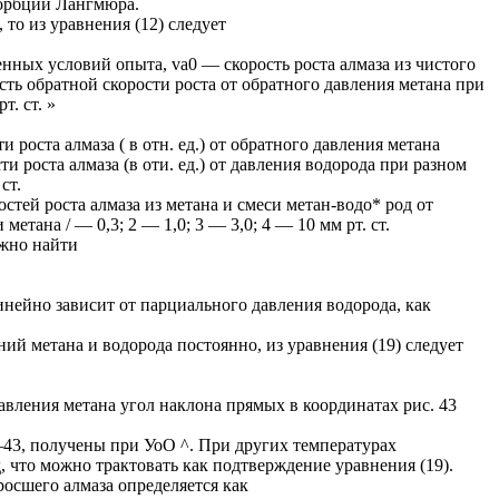
орбции Лангмюра.
 то из уравнения (12) следует
нных условий опыта, va0 — скорость роста алмаза из чистого
ость обратной скорости роста от обратного давления метана при
т. ст. »
и роста алмаза ( в отн. ед.) от обратного давления метана
ти роста алмаза (в оти. ед.) от давления водорода при разном
ст.
стей роста алмаза из метана и смеси метан-водо* род от
етана / — 0,3; 2 — 1,0; 3 — 3,0; 4 — 10 мм рт. ст.
жно найти
 линейно зависит от парциального давления водорода, как
й метана и водорода постоянно, из уравнения (19) следует
авления метана угол наклона прямых в координатах рис. 43
—43, получены при УоО ^. При других температурах
 что можно трактовать как подтверждение уравнения (19).
росшего алмаза определяется как