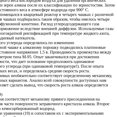
ного веса кислородом воздуха для удаления органических
и зерен алмаза после их классификации по зернистостям. Затем
тоянного веса в атмосфере водорода при 900° С.
омещался в кварцевый реактор в четырех чашках с различной
в чашках подбирались таким образом, чтобы имелось четыре
ффузионной кинетики. Расход углеродсодержащего газа
торможение вследствие внешней диффузии. Используемые газы
огократной ректификацией при температуре жидкого азота,
диевый натекатель.
ого углерода определялось по изменению
дной чашке к алмазному порошку подводились платиновые
остоянное напряжение 1,5 в. Проводимость промежутка между
метром типа М-95. Опыт заканчивался при достижении
мости, что дает основание предположить одинаковое
го углерода (при одинаковой температуре!). После опыта
их весах, и определялась средняя скорость роста.
ривых необязательно соответствует определенному механизму,
ожных вариантов. Анализ всей совокупности доступных нам
ляет сделать вывод, что скорость роста алмаза определяется
9)
ия соответствует механизму прямого присоединения на
в части поверхности затравочного кристалла алмаза. Второе
ез хемосорбированный водород.
и уравнения (19) и сопоставим их с экспериментальными