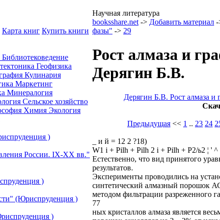
Научная литература
booksshare.net
->
Добавить материал
-
Карта книг
Купить книги
фазы"
->
29
Рост алмаза и гра
а
Библиотековедение
отектоника
Геофизика
Дерягин Б.В.
графия
Кулинария
гика
Маркетинг
ка
Минералогия
Дерягин Б.В. Рост алмаза и 
ология
Сельское хозяйство
Скач
ософия
Химия
Экология
Предыдущая
<<
1
..
23
24
2
риспруденция )
_ и й = 12 2 ?18)
W1 i + Pilh + Pilh 2 i + Pilh + Р2/ь2 ¦ ' ^ 
вления России. IХ-ХХ вв."
Естественно, что вид принятого ура
результатов.
Эксперименты проводились на установ
спруденция )
синтетический алмазный порошок АС
методом фильтрации разреженного газ
сти" (Юриспруденция )
77
ных кристаллов алмаза является вес
риспруденция )