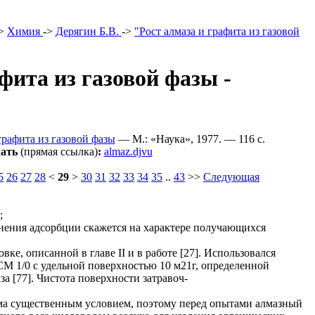
>
Химия
->
Дерягин Б.В.
->
"Рост алмаза и графита из газовой
фита из газовой фазы -
графита из газовой фазы
— М.: «Наука», 1977. — 116 c.
ать
(прямая ссылка)
:
almaz.djvu
5
26
27
28
<
29
>
30
31
32
33
34
35
..
43
>>
Следующая
;
внения адсорбции скажется на характере получающихся
ке, описанной в главе II и в работе [27]. Использовался
М 1/0 с удельной поверхностью 10 м21г, определенной
а [77]. Чистота поверхности затравоч-
ьма существенным условием, поэтому перед опытами алмазный