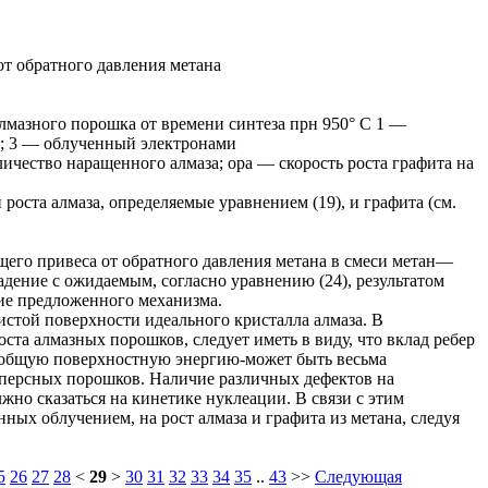
 от обратного давления метана
алмазного порошка от времени синтеза прн 950° С 1 —
; 3 — облученный электронами
личество наращенного алмаза; ора — скорость роста графита на
 роста алмаза, определяемые уравнением (19), и графита (см.
щего привеса от обратного давления метана в смеси метан—
дение с ожидаемым, согласно уравнению (24), результатом
ие предложенного механизма.
истой поверхности идеального кристалла алмаза. В
оста алмазных порошков, следует иметь в виду, что вклад ребер
 общую поверхностную энергию-может быть весьма
сперсных порошков. Наличие различных дефектов на
жно сказаться на кинетике нуклеации. В связи с этим
ных облучением, на рост алмаза и графита из метана, следуя
5
26
27
28
<
29
>
30
31
32
33
34
35
..
43
>>
Следующая