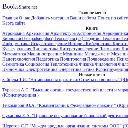
B
ooks
Share
.net
Главное меню
Главная
О нас
Добавить материал
Ваши работы
Поиск по сайту
Карта сайта
Книги
Агрономия
Археология
Архитектура
Астрономия
Аэронавтик
Биология
География (физ)
География (эк)
Геодезия
Геология
Ге
Информатика
Искусствоведение
История
Кибернетика
Крипто
Культурология
Лингвистика
Литературоведение
Литология
Ло
Математика
Машиностроение
Медицина
Менеджмент
Механи
Нанотехнология
Педагогика
Политология
Почвоведение
Псих
Семиотика
Социология
Теплотехника
Физика
Филология
Фил
Экономика
Электротехника
Энергетика
Этика
Юриспруденция
Новые книги
Зайцева Т.И. "Нотариальная практика: Ответы на вопросы" (Ю
Тургаева А.С. "Высшие органы государственной власти и упра
(Юриспруденция )
Тихомиров Ю.А. "Комментарий к Федеральному закону " (Юри
Суханова Е.А. "Правовое регулирование банковской деятельно
Шеретов С.Г. "Международные организации системы ООН" (Ю