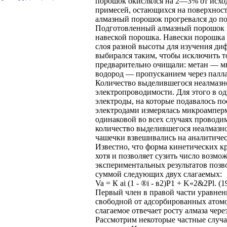
порошок окислялся на 2—3% от исход
примесей, остающихся на поверхност
алмазный порошок прогревался до пос
Подготовленный алмазный порошок п
навеской порошка. Навески порошка 
слоя разной высоты для изучения ди
выбирался таким, чтобы исключить 
предварительно очищали: метан — мн
водород — пропусканием через палла
Количество выделившегося неалмазн
электропроводимости. Для этого в о
электроды, на которые подавалось п
электродами измерялась микроампер
одинаковой во всех случаях проводи
количество выделившегося неалмазно
чашечки взвешивались на аналитическ
Известно, что форма кинетических к
хотя и позволяет сузить число возм
экспериментальных результатов позво
суммой следующих двух слагаемых:
Va = К ai (1 - ®i - в2)Р1 + K«2&2Pl. (1
Первый член в правой части уравнен
свободной от адсорбированных атомо
слагаемое отвечает росту алмаза чер
Рассмотрим некоторые частные случа