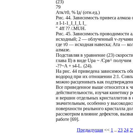
(23)
79
Атк/т0, % Ід/ (отн.ед.)
Рис. 44. Зависимость привеса алмаза
л I-1-1_I_I_I, I_
" 4ff ?? /.MUH.
Рис. 45. Зависимость проводимости 
исходный; 2 — облученный v-лучами
где т0 — исходная навеска; Ата — ко
алмазе.
Подставляя в уравнение (23) скорости
глава II) в виде Upa ~ /Срв^ получим
-??~A + s4-L. (24).
На рис. 44 приведена зависимость об
водород при их отношении 2:1. Совпа
можно расценивать как подтвержден
Все приведенное выше относится к ч
действительности, изучая кинетику р
и вершин отдельных кристаллитов в
значительным, особенно у высокоди
поверхности реального кристалла дол
рассмотрим влияние дефектов, вызван
работе [69].
Предыдущая
<<
1
..
23
24
2