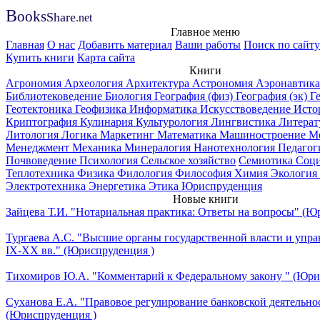
B
ooks
Share
.net
Главное меню
Главная
О нас
Добавить материал
Ваши работы
Поиск по сайту
Купить книги
Карта сайта
Книги
Агрономия
Археология
Архитектура
Астрономия
Аэронавтика
Библиотековедение
Биология
География (физ)
География (эк)
Г
Геотектоника
Геофизика
Информатика
Искусствоведение
Исто
Криптография
Кулинария
Культурология
Лингвистика
Литерат
Литология
Логика
Маркетинг
Математика
Машиностроение
М
Менеджмент
Механика
Минералогия
Нанотехнология
Педагог
Почвоведение
Психология
Сельское хозяйство
Семиотика
Соци
Теплотехника
Физика
Филология
Философия
Химия
Экология
Электротехника
Энергетика
Этика
Юриспруденция
Новые книги
Зайцева Т.И. "Нотариальная практика: Ответы на вопросы" (Ю
Тургаева А.С. "Высшие органы государственной власти и упра
IХ-ХХ вв." (Юриспруденция )
Тихомиров Ю.А. "Комментарий к Федеральному закону " (Юри
Суханова Е.А. "Правовое регулирование банковской деятельно
(Юриспруденция )