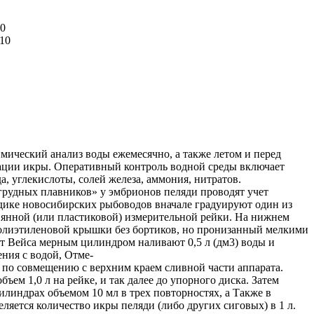
10
 10
ический анализ воды ежемесячно, а также летом и перед
ации икры. Оперативный контроль водной среды включает
, углекислоты, солей железа, аммония, нитратов.
 грудных плавников» у эмбрионов пеляди проводят учет
одике новосибирских рыбоводов вначале градуируют один из
янной (или пластиковой) измерительной рейки. На нижнем
полиэтиленовой крышки без бортиков, но пронизанный мелкими
ат Вейса мерным цилиндром наливают 0,5 л (дм3) воды и
ния с водой, Отме-
ки по совмещению с верхним краем сливной части аппарата.
ем 1,0 л на рейке, и так далее до упорного диска. Затем
линдрах объемом 10 мл в трех повторностях, а Также в
ляется количество икры пеляди (либо других сиговых) в 1 л.