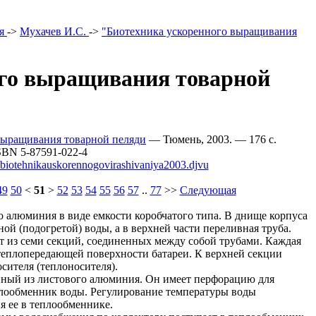
ия
->
Мухачев И.С.
->
"Биотехника ускоренного выращивания
ого выращивания товарной
выращивания товарной пеляди
— Тюмень, 2003. — 176 c.
SBN 5-87591-022-4
biotehnikauskorennogovirashivaniya2003.djvu
49
50
<
51
>
52
53
54
55
56
57
..
77
>>
Следующая
 алюминия в виде емкости коробчатого типа. В днище корпуса
ой (подогретой) воды, а в верхней части переливная труба.
ит из семи секций, соединенных между собой трубами. Каждая
теплопередающей поверхности батареи. К верхней секции
сителя (теплоносителя).
нный из листового алюминия. Он имеет перфорацию для
плообменник воды. Регулирование температуры воды
я ее в теплообменнике.