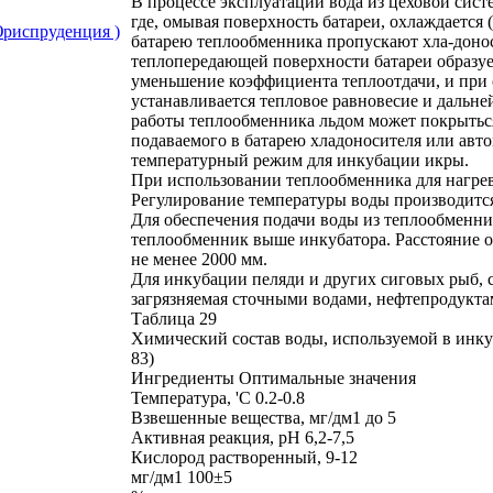
В процессе эксплуатации вода из цеховой сис
где, омывая поверхность батареи, охлаждается 
риспруденция )
батарею теплообменника пропускают хла-донос
теплопередающей поверхности батареи образует
уменьшение коэффициента теплоотдачи, и при 
устанавливается тепловое равновесие и дальн
работы теплообменника льдом может покрыться
подаваемого в батарею хладоносителя или авт
температурный режим для инкубации икры.
При использовании теплообменника для нагрев
Регулирование температуры воды производится
Для обеспечения подачи воды из теплообменни
теплообменник выше инкубатора. Расстояние 
не менее 2000 мм.
Для инкубации пеляди и других сиговых рыб, с
загрязняемая сточными водами, нефтепродукта
Таблица 29
Химический состав воды, используемой в инк
83)
Ингредиенты Оптимальные значения
Температура, 'С 0.2-0.8
Взвешенные вещества, мг/дм1 до 5
Активная реакция, pH 6,2-7,5
Кислород растворенный, 9-12
мг/дм1 100±5