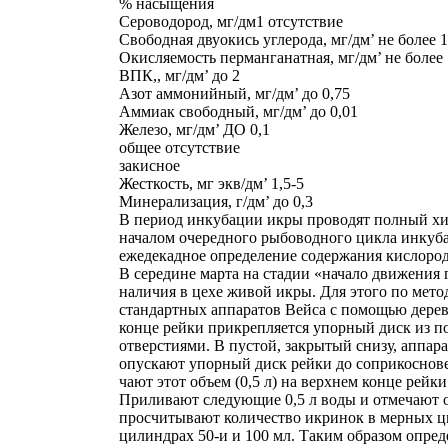
% насыщения
Сероводород, мг/дм1 отсутствие
Свободная двуокись углерода, мг/дм’ не более 
Окисляемость перманганатная, мг/дм’ не более
ВПК,, мг/дм’ до 2
Азот аммонийный, мг/дм’ до 0,75
Аммиак свободный, мг/дм’ до 0,01
Железо, мг/дм’ ДО 0,1
общее отсутствие
закисное
Жесткость, мг экв/дм’ 1,5-5
Минерализация, г/дм’ до 0,3
В период инкубации икры проводят полный хим
началом очередного рыбоводного цикла инкуб
ежедекадное определение содержания кислорода
В середине марта на стадии «начало движения
наличия в цехе живой икры. Для этого по мет
стандартных аппаратов Вейса с помощью дерев
конце рейки прикрепляется упорный диск из 
отверстиями. В пустой, закрытый снизу, аппар
опускают упорный диск рейки до соприкоснове
чают этот объем (0,5 л) на верхнем конце рей
Приливают следующие 0,5 л воды и отмечают объ
просчитывают количество икринок в мерных ци
цилиндрах 50-и и 100 мл. Таким образом опреде