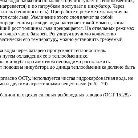
темы водоснабжения по коллектору поступает в теплообменник,
(нагревается) и по патрубкам поступает в инкубатор. Через
итель (теплоноситель). При работе в режиме охлаждения на
ся слой льда. Увеличение этого слоя влечет за собой
определенном расходе воды наступает такой момент, когда
ейший рост толщины льда прекращается. На отдельных режимах
 только часть батареи. Регулируя вручную количество
оматически его температуру, можно установить требуемый
а воды через батарею пропускают теплоноситель.
 путем охлаждения ее в теплообменнике.
ка в инкубатор самотеком необходимо расположить
от подошвы инкубатора до днища теплообменника должно быть
огласно ОСТу, используется чистая гидрокарбонатная вода, не
ми и другими агрессивными веществами (табл. 29).
убационных цехах сиговых рыбоводных заводов (ОСТ 15.282-