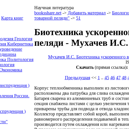
Научная литература
booksshare.net
->
Добавить материал
->
Биолог
Карта книг
товарной пеляди"
->
51
Биотехника ускоренн
еодезия
Геология
пеляди - Мухачев И.С.
рия
Кибернетика
уроведение
едицина
Мухачев И.С. Биотехника ускоренного 
ика
Политология
I
ология
Скачать
(прямая ссылка)
:
Экономика
Предыдущая
<<
1
..
45
46
47
48
риспруденция )
Корпус теплообменника выполнен из листового
расположены два патрубка для слива охлажденн
вления России.
Батарея сварена из алюминиевых труб и состо
секция снабжена листами с целью увеличения 
приварены трубы для подвода и отвода хладоно
спруденция )
Коллектор представляет собой короб, выполне
равномерного распределения подаваемой в те
сти"
производится путем охлаждения или нагревани