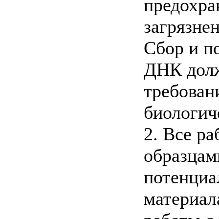
предохра
загрязне
Сбор и п
ДНК долж
требован
биологич
2. Все р
образцам
потенци
материал