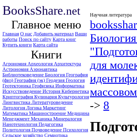
B
ooks
Share
.net
Научная литература
Главное меню
booksshar
Главная
О нас
Добавить материал
Ваши
Биологи
работы
Поиск по сайту
Карта книг
Купить книги
Карта сайта
"Подгото
Книги
для моле
Агрономия
Археология
Архитектура
Астрономия
Аэронавтика
идентифи
Библиотековедение
Биология
География
(физ)
География (эк)
Геодезия
Геология
Геотектоника
Геофизика
Информатика
массовом
Искусствоведение
История
Кибернетика
Криптография
Кулинария
Культурология
->
8
Лингвистика
Литературоведение
Литология
Логика
Маркетинг
Математика
Машиностроение
Медицина
Менеджмент
Механика
Минералогия
Подгот
Нанотехнология
Педагогика
Политология
Почвоведение
Психология
Сельское хозяйство
Семиотика