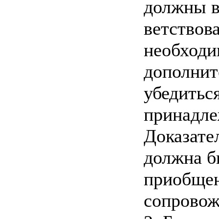
должны в
ветствов
необходи
дополнит
убедитьс
принадле
Доказате
должна б
приобщен
сопровож