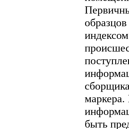
Первичны
образцов
индексом
происшес
поступле
информац
сборщика
маркера.
информац
быть пре