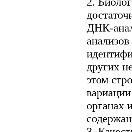
2. Биоло
достаточ
ДНК-анал
анализов
идентифи
других н
этом стр
вариации
органах 
содержан
3. Качес