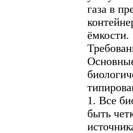
газа в пр
контейне
ёмкости.
Требован
Основные
биологич
типирова
1. Все б
быть чет
источник