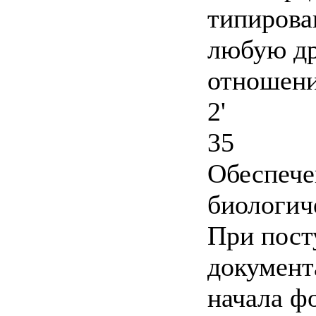
типирова
любую д
отношени
2'
35
Обеспече
биологич
При пост
документ
начала ф