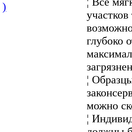
¦ Все мя
)
участков
возможно
глубоко 
максимал
загрязнен
¦ Образц
законсер
можно ск
¦ Индиви
должны б