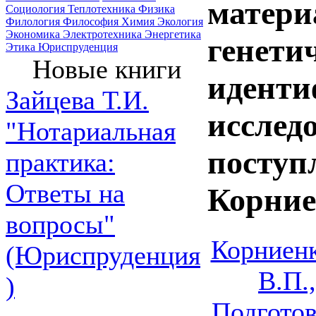
матери
Социология
Теплотехника
Физика
Филология
Философия
Химия
Экология
Экономика
Электротехника
Энергетика
генети
Этика
Юриспруденция
Новые книги
идент
Зайцева Т.И.
исслед
"Нотариальная
поступ
практика:
Ответы на
Корние
вопросы"
Корниенк
(Юриспруденция
В.П.
)
Подготов