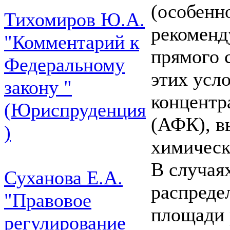
(особенно
Тихомиров Ю.А.
рекоменд
"Комментарий к
прямого с
Федеральному
этих усл
закону "
концентр
(Юриспруденция
(АФК), в
)
химичес
В случая
Суханова Е.А.
распреде
"Правовое
площади 
регулирование