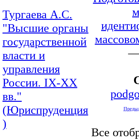
м
Тургаева А.С.
иденти
"Высшие органы
массово
государственной
— 
власти и
управления
России. IХ-ХХ
podgo
вв."
(Юриспруденция
Преды
)
Все отоб