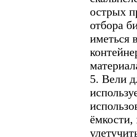
острых п
отбора б
иметься 
контейне
материал
5. Вели 
используе
использо
ёмкости,
улетучит