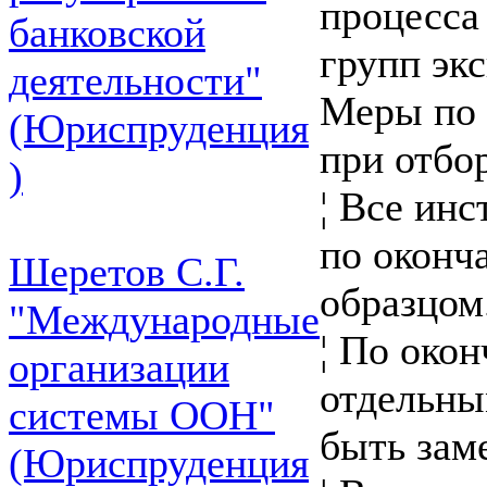
процесса
банковской
групп экс
деятельности"
Меры по 
(Юриспруденция
при отбо
)
¦ Все ин
по оконч
Шеретов С.Г.
образцом
"Международные
¦ По око
организации
отдельны
системы ООН"
быть зам
(Юриспруденция