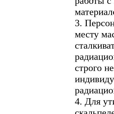
работы с
материал
3. Персо
месту ма
сталкива
радиацио
строго н
индивиду
радиацио
4. Для у
скальпел