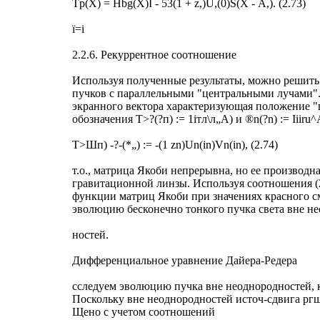
Tp(X) = Hbg(X)I - 53(1 + z,)U,(0)S(X - А,). (2.73)
ї=і
2.2.6. Рекуррентное соотношение
Используя полученные результаты, можно решить у
пучков с параллельными "центральными лучами".
экранного вектора характеризующая положение "ц
обозначения Т>?(?п) := 1ітл\л„А) и ®n(?n) := Iiiru
Т>Шп) -?-(*„) := -(1 zn)Un(in)Vn(in), (2.74)
т.о., матрица Якоби непрерывна, но ее производ
гравитационной линзы. Используя соотношения (
функции матриц Якоби при значениях красного сме
эволюцию бесконечно тонкого пучка света вне не
ностей.
Дифференциальное уравнение Дайера-Редера
сследуем эволюцию пучка вне неоднородностей, 
Поскольку вне неоднородностей источ-сдвига рг
Щено с учетом соотношений