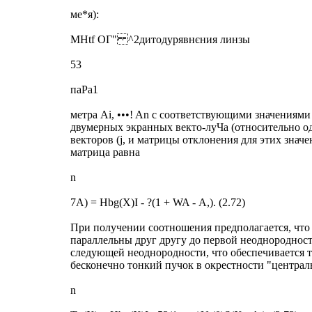
ме*я):
MHtf ОГ" ^2дитодурявнєния линзы
53
паРа1
метра Ai, •••! An с соответствующими значениями
двумерных экранных векто-луЧа (относительно од
векторов (j, и матрицы отклонения для этих значе
матрица равна
n
7A) = Hbg(X)I - ?(1 + WA - А,). (2.72)
При получении соотношения предполагается, что
параллельны друг другу до первой неоднородности
следующей неоднородности, что обеспечивается т
бесконечно тонкий пучок в окрестности "централ
n