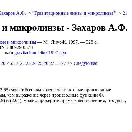
Захаров А.Ф.
->
"Гравитационные линзы и микролинзы "
->
21
и микролинзы - Захаров А.Ф.
инзы и микролинзы
— M.: Янус-К, 1997. — 328 c.
BN 5-88929-037-1
сылка)
:
gravitacionnielinzi1997.djvu
20
<
21
>
22
23
24
25
26
27
..
127
>>
Следующая
2.68) может быть выражена через вторые производные
ным, чем выражение через производные функции Ф.
69) и (2.64), можно проверить прямым вычислением, что для г,