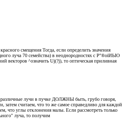
 красного смещения Тогда, если определить значения
ного луча 70 семейства) в неоднородностях с Р°®оіИЬІО
ний векторов ^означить Uj(?j), то оптическая приливная
 различные лучи в пучке ДОЛЖНЫ быть, грубо говоря,
, затем считаем, что то же самое справедливо для каждой
ем, что углы отклонения малы. Если рассмотреть только
ьного" луча, то получим