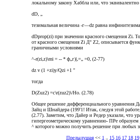
локальному закону Хаббла или, что эквивалентно
dD, „
тезимальная величина -г—dz равна инфинитезима
dDprop(zi) при значении красного смещения Zi. То
от красного смещения Zi Д° Z2, описывается функци
граничными условиями
^-r(zi,z)\mi = -- * ф„г)|,=„ =0, (2-77)
dz v (1 +zi)y/Qzi +1 "
тогда
D(Zuz2) =c\r(zuz2)\/Но. (2.78)
Общее решение дифференциального уравнения Дай
Зайц и Шнайдера (199'1! Итак, следуя этой работ
(2.77). Заметим, что Дайер и Редер указали, что у
гипергеометрическому уравнению- ПРе образуем 
^ которого можно получить решение при любых 
Предыдущая
<<
1
..
15
16
17
18
19