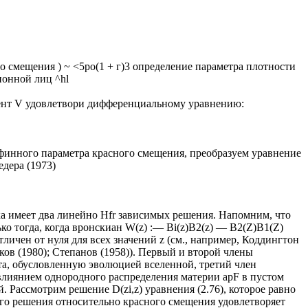
го смещения ) ~ <5ро(1 + г)3 определение параметра плотности
ионной лиц ^hl
онент V удовлетвори дифференциальному уравнению:
ффинного параметра красного смещения, преобразуем уравнение
дера (1973)
а имеет два линейно Hfr зависимых решения. Напомним, что
ко тогда, когда вронскиан W(z) :— Bi(z)B2(z) — B2(Z)B1(Z)
отличен от нуля для всех значений z (см., например, Коддингтон
ов (1980); Степанов (1958)). Первый и второй члены
та, обусловленную эволюцией вселенной, третий член
 влиянием однородного распределения материи apF в пустом
ей. Рассмотрим решение D(zi,z) уравнения (2.76), которое равно
ого решения относительно красного смещения удовлетворяет