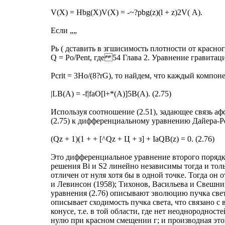
V(X) = Hbg(X)V(X) = -~?pbg(z)(l + z)2V( А).
Если „„
Рь ( дставить в згшисимость плотности от красно
Q = Po/Pent, где 54 Глава 2. Уравнение гравитац
Pcrit = 3Ho/(8?rG), то найдем, что каждый комп
|LB(A) = -f|faO[l+*(A)]5B(A). (2.75)
Используя соотношение (2.51), задающее связь а
(2.75) к дифференциальному уравнению Дайера-Ре
(Qz + 1)(1 + + [^Qz + Ц + з] + IaQB(z) = 0. (2.76)
Это дифференциальное уравнение второго порядк
решения Bi и S2 линейно независимы тогда и толь
отличен от нуля хотя бы в одной точке. Тогда он 
и Левинсон (1958); Тихонов, Васильева и Свешник
уравнения (2.76) описывают эволюцию пучка све
описывает сходимость пучка света, что связано с
конусе, т.е. в той области, где нет неоднородност
нулю при красном смещении г; и производная эт