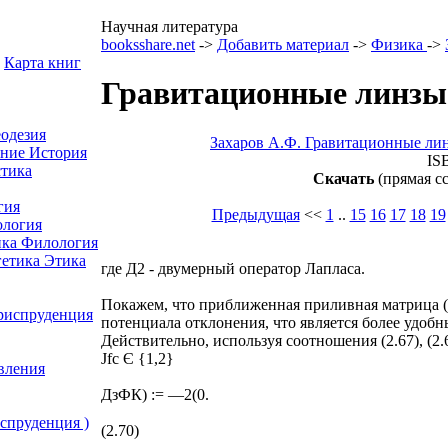
Научная литература
booksshare.net
->
Добавить материал
->
Физика
->
Карта книг
Гравитационные линзы 
еодезия
Захаров А.Ф. Гравитационные л
ение
История
IS
тика
Скачать
(прямая с
гия
Предыдущая
<<
1
..
15
16
17
18
19
ология
ика
Филология
гетика
Этика
где Д2 - двумерный оператор Лапласа.
Покажем, что приближенная приливная матрица (
Юриспруденция
потенциала отклонения, что является более удоб
Действительно, используя соотношения (2.67), (2.
Jfc Є {1,2}
вления
ДзФК) := —2(0.
спруденция )
(2.70)