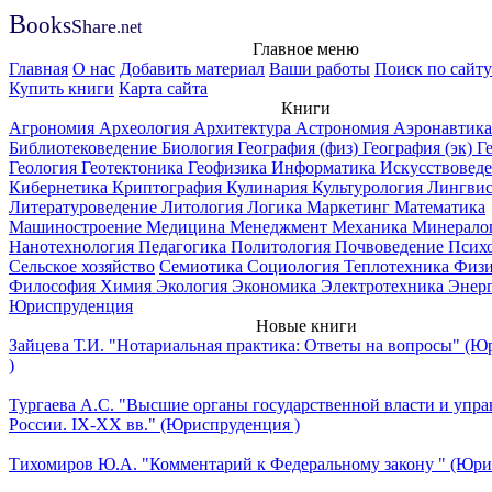
B
ooks
Share
.net
Главное меню
Главная
О нас
Добавить материал
Ваши работы
Поиск по сайту
Купить книги
Карта сайта
Книги
Агрономия
Археология
Архитектура
Астрономия
Аэронавтика
Библиотековедение
Биология
География (физ)
География (эк)
Г
Геология
Геотектоника
Геофизика
Информатика
Искусствовед
Кибернетика
Криптография
Кулинария
Культурология
Лингвис
Литературоведение
Литология
Логика
Маркетинг
Математика
Машиностроение
Медицина
Менеджмент
Механика
Минерало
Нанотехнология
Педагогика
Политология
Почвоведение
Псих
Сельское хозяйство
Семиотика
Социология
Теплотехника
Физ
Философия
Химия
Экология
Экономика
Электротехника
Энер
Юриспруденция
Новые книги
Зайцева Т.И. "Нотариальная практика: Ответы на вопросы" (
)
Тургаева А.С. "Высшие органы государственной власти и упра
России. IХ-ХХ вв." (Юриспруденция )
Тихомиров Ю.А. "Комментарий к Федеральному закону " (Юри