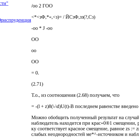
сти"
/оо 2 ГОО
<*<зФ,*«,<з)= / ЙСзФ,зз(?,Сз)
Юриспруденция
-oo * J -oo
OO
oo
OO
= 0.
(2.71)
Т.о., из соотношения (2.68) получаем, что
= -(l + z)8(\-\d)U(t)-В последнем равенстве введе
Можно обобщить полученный результат на случай н
наблюдатель находится при крас»0®1 смещении, 
ку соответствует красное смещение, равное zs := 
слабых неоднородностей ме*^-источником и набл