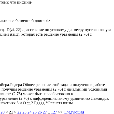
 тому, что инфини-
льнои собственной длине dz
гда D(zi, 22) - расстояние по угловому диаметру пустого конуса
ей r(zi,z), которая есть решение уравнения (2.76) с
ера-Редера Общее решение этой задачи получено в работе
е, получим решение уравнения (2.76) с начальні ми условиями
равнея^ (2.76) может быть преобразовано к
уравнение (2.76) к дифференциальному уравнению Лежандра,
значениях 5 и О. 2 Pgggg УРавнетя шнзы
20
<
21
>
22
23
24
25
26
27
..
127
>>
Следующая