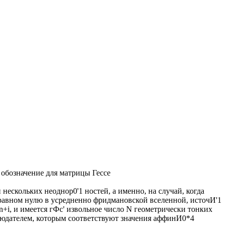
но обозначение для матрицы Гессе
ескольких неоднор0'1 ностей, а именно, на случай, когда
равном нулю в усредненно фридмановской вселенной, источИ'1
zn+i, и имеется гФс' извольное число N геометрически тонких
юдателем, которым соответствуют значения аффинИ0*4