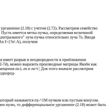
ргшнение (2.18) с учетом (2.72). Рассмотрим семейство
 Пусть имеется метка пучка, определяемая величиной
ентрального" луча пучка относительно луча 7о. Вводя
^An І>{?п\ А), получим
ная имеет разрыв в неоднородности в приближении
2-74), можно выразить производные матрицы Якоби как
щения zn-i, zn и zn+i ¦ Для этого вначале рассмотрим
однород-
который называется пу-^1M пучком или пустым конусом.
шен нулю, то дифференциальное ургшнение (2.18) может быть