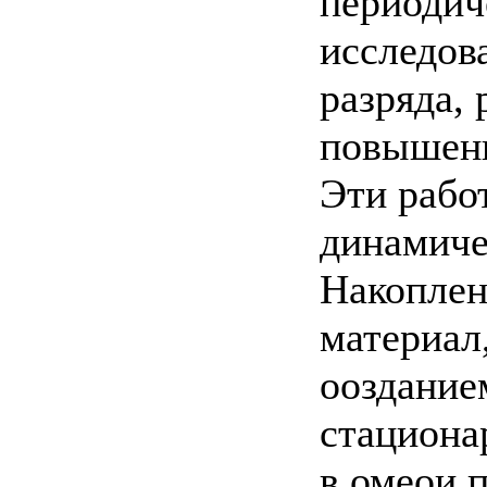
периодич
исследов
разряда, 
повышенн
Эти рабо
динамиче
Накоплен
материал
ооздание
стациона
в омеои 