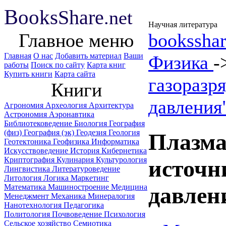
B
ooks
Share
.net
Научная литература
Главное меню
booksshar
Главная
О нас
Добавить материал
Ваши
Физика
-
работы
Поиск по сайту
Карта книг
Купить книги
Карта сайта
газоразр
Книги
давления
Агрономия
Археология
Архитектура
Астрономия
Аэронавтика
Библиотековедение
Биология
География
(физ)
География (эк)
Геодезия
Геология
Плазма
Геотектоника
Геофизика
Информатика
Искусствоведение
История
Кибернетика
Криптография
Кулинария
Культурология
источн
Лингвистика
Литературоведение
Литология
Логика
Маркетинг
Математика
Машиностроение
Медицина
давлен
Менеджмент
Механика
Минералогия
Нанотехнология
Педагогика
Политология
Почвоведение
Психология
Сельское хозяйство
Семиотика