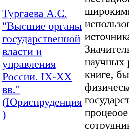
широкими
Тургаева А.С.
использо
"Высшие органы
источник
государственной
Значител
власти и
научных 
управления
книге, б
России. IХ-ХХ
физическ
вв."
государст
(Юриспруденция
процеоое
)
сотрудни