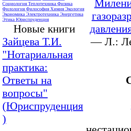
Милени
Социология
Теплотехника
Физика
Филология
Философия
Химия
Экология
газораз
Экономика
Электротехника
Энергетика
Этика
Юриспруденция
давлени
Новые книги
— Л.: Л
Зайцева Т.И.
"Нотариальная
практика:
Ответы на
вопросы"
(Юриспруденция
)
нестацио