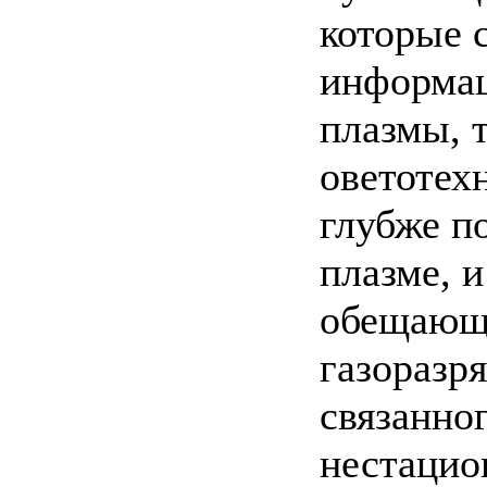
которые 
информац
плазмы, 
оветотех
глубже п
плазме, 
обещающе
газоразря
связанно
нестацио