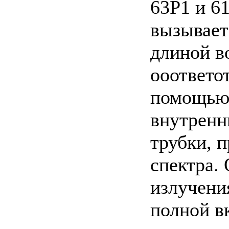
63P1 и 6
вызывает
длиной в
ооответо
помощью 
внутренн
трубки, 
спектра.
излучения
полной в