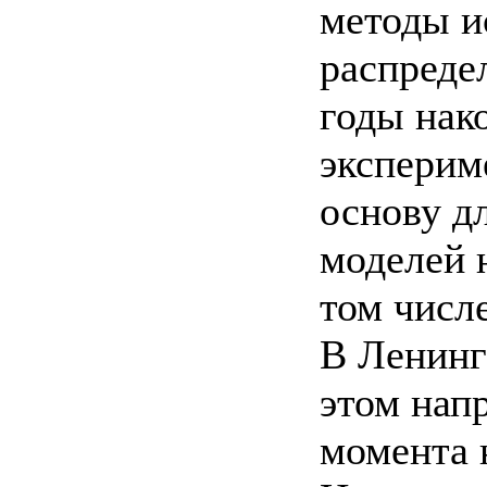
методы и
распреде
годы нак
эксперим
основу д
моделей 
том числ
В Ленинг
этом нап
момента 