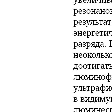
резонано
результа
энергети
разряда. 
неокольк
доотигат
люминофо
ультрафи
в видиму
люминесц