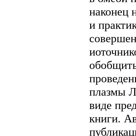
наконец 
и практи
совершен
иоточник
обобщить
проведен
плазмы Л
виде пре
книги. А
публикац