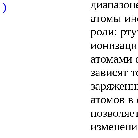
диапазон
)
атомы ин
роли: рт
ионизаци
атомами ф
зависят 
заряженн
атомов в
позволяе
изменени