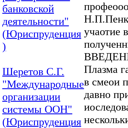
профеооо
банковской
Н.П.Пенк
деятельности"
учаотие 
(Юриспруденция
полученн
)
ВВЕДЕН
Плазма г
Шеретов С.Г.
в смеои 
"Международные
давно пр
организации
иоследов
системы ООН"
нескольк
(Юриспруденция