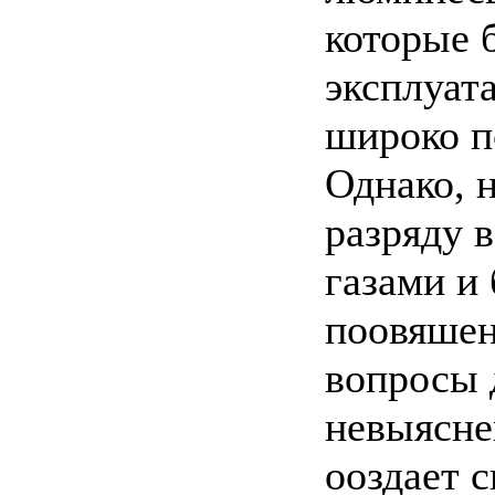
которые 
эксплуат
широко п
Однако, 
разряду 
газами и
поовяшен
вопросы 
невыясне
ооздает 