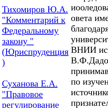
иооледов
Тихомиров Ю.А.
овета им
"Комментарий к
благодар
Федеральному
универси
закону "
ВНИИ ист
(Юриспруденция
В.Ф.Дадо
)
принимав
по изуче
Суханова Е.А.
источник
"Правовое
признате
регулирование