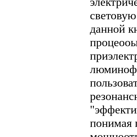
электрич
световую
данной к
процеооы
приэлект
люминофо
пользова
резонанс
"эффекти
понимая 
мощнооти