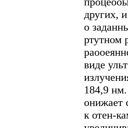
процеооы
других, 
о заданн
ртутном 
раооеянно
виде уль
излучения
184,9 нм
онижает 
к отен-ка
увеличив