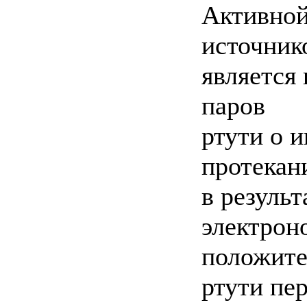
Активной
источник
является 
паров
ртути о 
протекани
в результ
электрон
положите
ртути пе