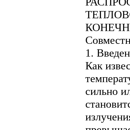
РАСПРО
ТЕПЛОВ
КОНЕЧН
Совместн
1. Введе
Как изве
температу
сильно и
становит
излучени
превышае