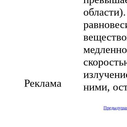
области)
равновес
вещество
медленно
скорость
излучение
Реклама
ними, ос
Предыдуща