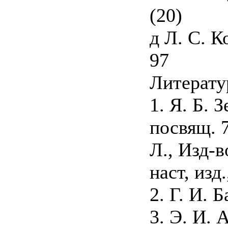
(20)
д Л. С. 
97
Литерату
1. Я. Б. 
посвящ. 7
Л., Изд-в
наст, изд.
2. Г. И. 
3. Э. И.