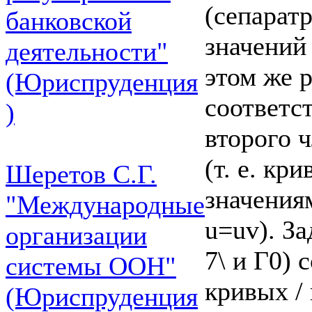
(сепарат
банковской
значений 
деятельности"
этом же р
(Юриспруденция
соответс
)
второго ч
(т. е. кр
Шеретов С.Г.
значения
"Международные
u=uv). За
организации
7\ и Г0) 
системы ООН"
кривых / 
(Юриспруденция