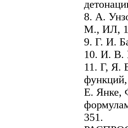
детонаци
8. А. Ун
М., ИЛ, 
9. Г. И. 
10. И. В.
11. Г, Я.
функций, 
Е. Янке,
формулам
351.