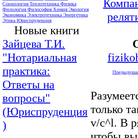
Компан
Социология
Теплотехника
Физика
Филология
Философия
Химия
Экология
релят
Экономика
Электротехника
Энергетика
Этика
Юриспруденция
Новые книги
Зайцева Т.И.
fizik
"Нотариальная
практика:
Предыдуща
Ответы на
Разумеет
вопросы"
только т
(Юриспруденция
v/c^l. В 
)
чтобы вы