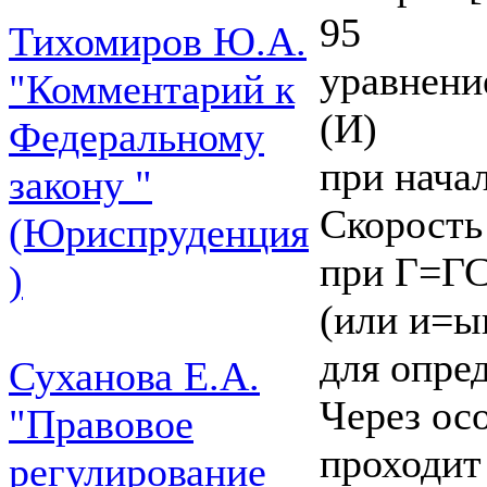
95
Тихомиров Ю.А.
уравнени
"Комментарий к
(И)
Федеральному
при начал
закону "
Скорость
(Юриспруденция
при Г=Г
)
(или и=ы
для опре
Суханова Е.А.
Через осо
"Правовое
проходит
регулирование