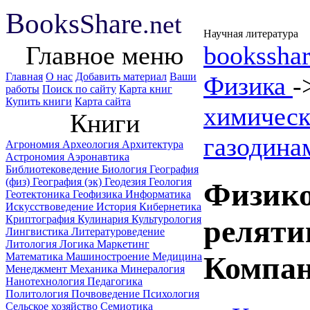
B
ooks
Share
.net
Научная литература
Главное меню
booksshar
Главная
О нас
Добавить материал
Ваши
Физика
-
работы
Поиск по сайту
Карта книг
Купить книги
Карта сайта
химическ
Книги
газодина
Агрономия
Археология
Архитектура
Астрономия
Аэронавтика
Библиотековедение
Биология
География
(физ)
География (эк)
Геодезия
Геология
Физико
Геотектоника
Геофизика
Информатика
Искусствоведение
История
Кибернетика
Криптография
Кулинария
Культурология
реляти
Лингвистика
Литературоведение
Литология
Логика
Маркетинг
Математика
Машиностроение
Медицина
Компан
Менеджмент
Механика
Минералогия
Нанотехнология
Педагогика
Политология
Почвоведение
Психология
Сельское хозяйство
Семиотика