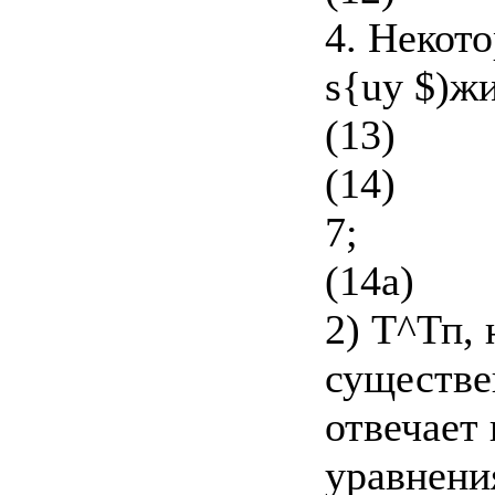
4. Некот
s{uy $)ж
(13)
(14)
7;
(14а)
2) Т^Тп,
существе
отвечает
уравнени