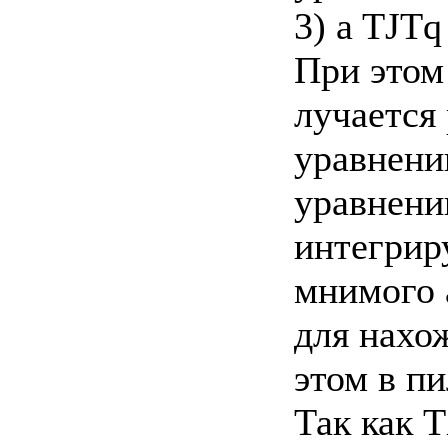
3) a TJTq
При этом
лучается
уравнени
уравнени
интегрир
мнимого 
для нахо
этом в пи
Так как 