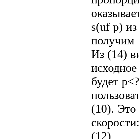
оказывае
s(uf р) и
получим
Из (14) 
исходное 
будет р<
пользова
(10). Это
скорости
(12)