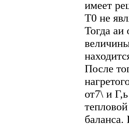
имеет ре
Т0 не яв
Тогда аи
величины
находитс
После то
нагретог
от7\ и Г,
тепловой
баланса.