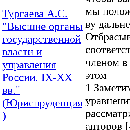
мы полож
Тургаева А.С.
ву дальн
"Высшие органы
Отбрасыв
государственной
соответс
власти и
членом в
управления
этом
России. IХ-ХХ
1 Заметим
вв."
уравнени
(Юриспруденция
рассматр
)
апторов [4