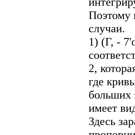
интегрир
Поэтому 
случаи.
1) (Г, - 
соответст
2, котора
где кривы
больших 
имеет ви
Здесь за
пропорци