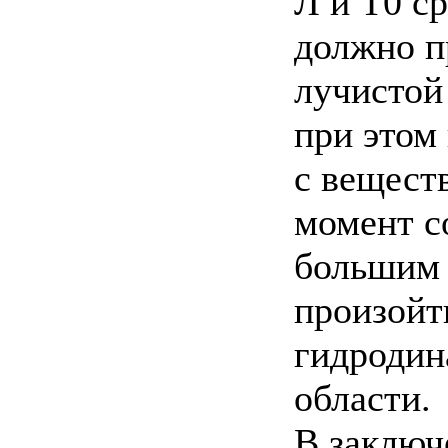
Л и Т0 с
должно п
лучистой
при этом
с веществ
момент с
большим 
произойт
гидродин
области.
В заключ