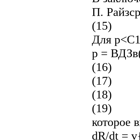
П. Райзс
(15)
Для р<С1
р = ВДЗв(
(16)
(17)
(18)
(19)
которое 
dR/dt = v